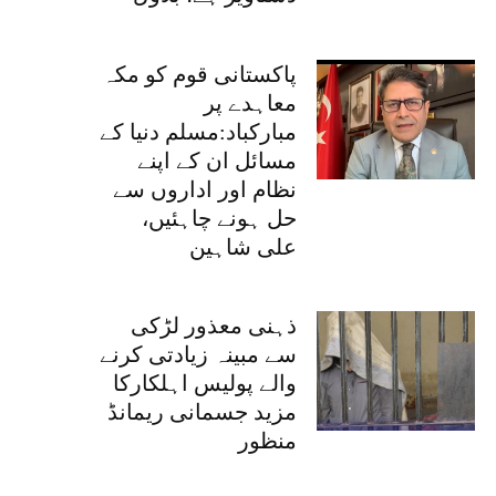
پاکستانی قوم کو مکہ
معاہدے پر
مبارکباد:مسلم دنیا کے
مسائل ان کے اپنے
نظام اور اداروں سے
حل ہونے چاہئیں،
علی شاہین
ذہنی معذور لڑکی
سے مبینہ زیادتی کرنے
والے پولیس اہلکارکا
مزید جسمانی ریمانڈ
منظور