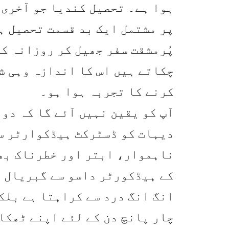
ہوا ہے۔ تحصیل کندیا جو آخری 
پر مشتمل ایک بد قسمت تحصیل ہ
پُرمشقت سفر جھیل کر روزانہ ک
چکاتے ہیں اس کا اندازہ وہی ش
کرنے کا تجربہ ہوا ہو۔
آپ کو یقین نہیں آئے گا کہ دو 
دیہات کو ڈسٹرکٹ ہیڈکوارٹر سے
ناہموار، ابتر اور خطرناک بھی
کے ہیڈکورٹر داسو سے گبریال پ
انگ انگ درد سے کراہتا ہے بلکہ
چار پانچ دن کے لئے اپنے ٹھکا