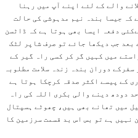
انے والے کے لئے اپنے آپ میں رہنا
 کہ جیسا بندہ نیم مدہوشی کی حالت
کئی دفعہ ایسا بھی ہوتا ہے کہ ڈاٹسن
بعد جب دیکھا جائے تو صرف شاپر لٹک
استے میں کہیں گر کر کسی راہ گیر کے
سفرکے دوران بندہ زندہ سلامت مطلوبہ
ی کے پیسے اکثر صدقہ کرچکا ہوتا ہے
حد دودھ دینے والی بکری اللہ کی راہ
ل میں تھانے بھی ہیں، چھوٹے ہسپتال
 نہیں ہے تو بس اس بد قسمت سرزمین کا