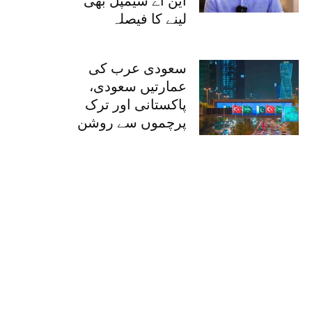
این اے سیمپل بھی
لینے کا فیصلہ
سعودی عرب کی
عمارتیں سعودی،
پاکستانی اور ترک
پرچموں سے روشن