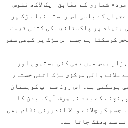
مردم شماری کے مطابق ایک لاکھ نفوس
ےجہاں کے باسی اس راستہ نما سڑک پر
ی بنیاد پر پاکستانیت کی کتنی قیمت
خص کرسکتا ہے جسے اس سڑک پر کبھی سفر
ہزار بیس میں بھی کئی بستیوں اور
 ملانے والی مرکزی سڑک اتنی خستہ،
 ہوسکتی ہے۔ اس روڈ سے آپ کوہستان
ہنچنے کے بعد نہ صرف آپکا بدن کا
 جسم کو چلانے والا اندرونی نظام بھی
نے سے بھٹک جاتا ہے۔