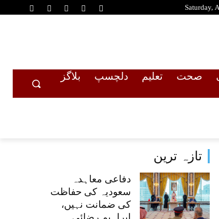
Saturday, 
صحت
تعلیم
دلچسپ
بلاگز
تازہ ترین
دفاعی معاہدہ
سعودیہ کی حفاظت
کی ضمانت نہیں،
ابراہیم رضائی