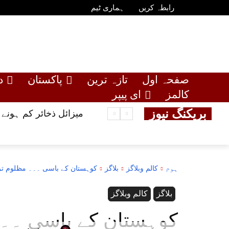
رابطہ کریں
ہماری ٹیم
صفحہ اول
تازہ ترین
پاکستان
د
کالمز
ای پیپر
بریکنگ نیوز
میزائل ذخائر کم ہونے
ہوم
کالم وبلاگز
بلاگز
کوہستان کے باسی ۔۔۔ مظلوم تر
بلاگز
کالم وبلاگز
کوہستان کے باسی ۔۔۔