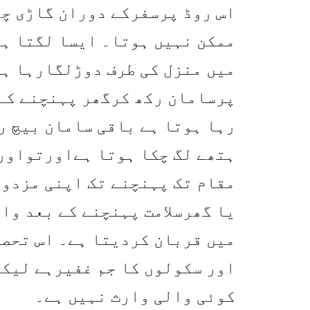
اس روڈ پرسفرکے دوران گاڑی چل
ممکن نہیں ہوتا۔ ایسا لگتا ہے
میں منزل کی طرف دوڑلگارہا ہے
پرسامان رکھ کرگھر پہنچنے کے 
رہا ہوتا ہے باقی سامان بیچ ر
ہتھے لگ چکا ہوتا ہےاورتواور 
مقام تک پہنچنے تک اپنی مزدور
یا گھرسلامت پہنچنے کے بعد وا
میں قربان کردیتا ہے۔ اس تحصی
اور سکولوں کا جم غفیرہے لیکن
کوئی والی وارث نہیں ہے۔