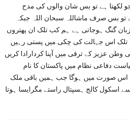
جو لکھتا ہے تو بس شان والوں کی مدح
ے تو بس صرف ماشاللہ سبحان اللہ جبکہ
زبان گنگ ہوجاتی ہے ہم کب تلک ان پھتروں
ب تلک اس جہالت کی چکی میں پستی رہیں
 وطن عزیز کے ترقی میں آپنا کردارادا کریں
ست دفاعی نظام میں پاکستان کا نام
اس صورت میں ہوگا جب ہمیں باقی ملک
 اسکول کالج ہسپتال راستے مگرایسا ہوتا