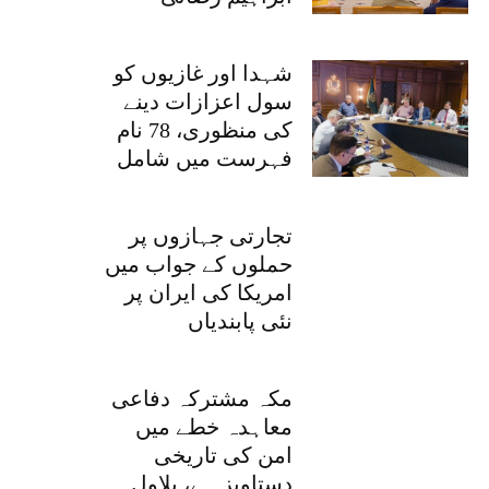
شہدا اور غازیوں کو
سول اعزازات دینے
کی منظوری، 78 نام
فہرست میں شامل
تجارتی جہازوں پر
حملوں کے جواب میں
امریکا کی ایران پر
نئی پابندیاں
مکہ مشترکہ دفاعی
معاہدہ خطے میں
امن کی تاریخی
دستاویز ہے، بلاول