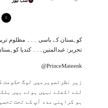
سب نیوز
کوہستان کے باسی ۔۔۔ مظلوم ترین
تحریر: عبدالمتین۔۔۔ کندیا کوہستا
@PrinceMateenk
زیر نظرتصویرمیں لوگ حکومت کے
لئے اکھٹے نہیں ہوئے ہیں بلکہ
ہو کراپنی مدد آپ کے تحت تحصی