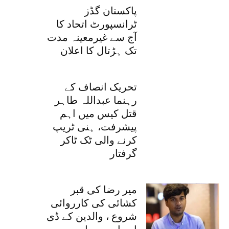
پاکستان گڈز
ٹرانسپورٹ اتحاد کا
آج سے غیرمعینہ مدت
تک ہڑتال کا اعلان
تحریک انصاف کے
رہنما عبداللہ طاہر
قتل کیس میں اہم
پیشرفت، ہنی ٹریپ
کرنے والی ٹک ٹاکر
گرفتار
میر رضا کی قبر
کشائی کی کارروائی
شروع ، والدین کے ڈی