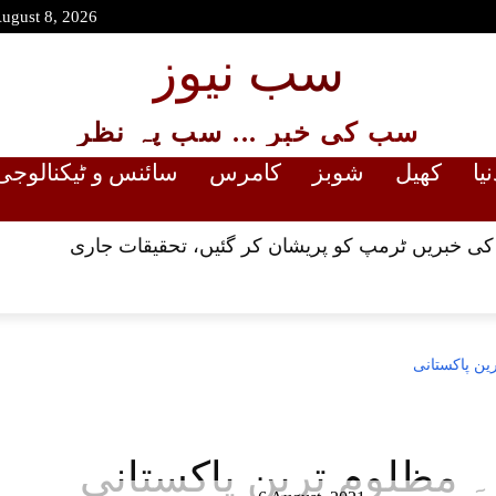
August 8, 2026
سب نیوز
سب کی خبر ... سب پہ نظر
نیا
کھیل
شوبز
کامرس
سائنس و ٹیکنالوجی
 کی خبریں ٹرمپ کو پریشان کر گئیں، تحقیقات جاری
ین پاکستانی
 مظلوم ترین پاکستانی