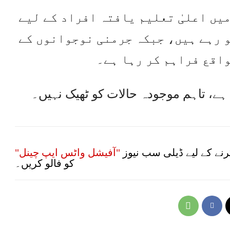
یں اعلیٰ تعلیم یافتہ افراد کے لیے
 رہے ہیں، جبکہ جرمنی نوجوانوں کے
اقع فراہم کر رہا ہے۔
 ہے، تاہم موجودہ حالات کو ٹھیک نہیں۔
نے کے لیے ڈیلی سب نیوز
"آفیشل واٹس ایپ چینل"
کو فالو کریں۔