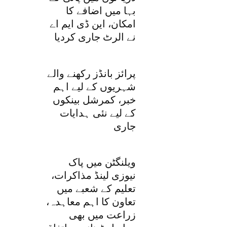
بہا میں اضافے کا
امکان، این ڈی ایم اے
نے الرٹ جاری کردیا
پرائز بانڈز رکھنے والے
شہریوں کے لیے اہم
خبر، کمرشل بینکوں
کے لیے نئی ہدایات
جاری
ویلنگٹن میں پاک
نیوزی لینڈ مذاکرات،
تعلیم کے شعبے میں
تعاون کا اہم معاہدہ،
زراعت میں بھی