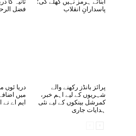
آبنائے ہرمز نہیں کھلے گی؛
ثانیہ کا ذری
پاسدارانِ انقلاب
فضل الرح
پرائز بانڈز رکھنے والے
دریا ئوں م
شہریوں کے لیے اہم خبر،
میں اضافے 
کمرشل بینکوں کے لیے نئی
ایم اے نے 
ہدایات جاری