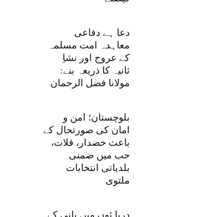
دعا ہے دفاعی
معاہدہ امت مسلمہ
کے عروج اور نشاِ
ثانیہ کا ذریعہ بنے:
مولانا فضل الرحمان
بلوچستان؛ امن و
امان کی صورتحال کے
باعث خضدار، قلات،
حب میں ضمنی
بلدیاتی انتخابات
ملتوی
دریا ئوں میں پانی کے