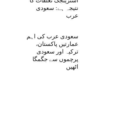
اسٹریٹجک تعلقات کا
نتیجہ ہے: سعودی
عرب
سعودی عرب کی اہم
عمارتیں پاکستان،
ترکیہ اور سعودی
پرچموں سے جگمگا
اٹھیں