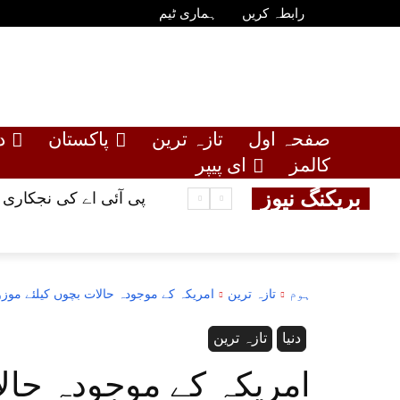
رابطہ کریں
ہماری ٹیم
صفحہ اول
تازہ ترین
پاکستان
د
کالمز
ای پیپر
بریکنگ نیوز
پی آئی اے کی نجکاری 
ہوم
تازہ ترین
امریکہ کے موجودہ حالات بچوں کیلئے موز
دنیا
تازہ ترین
امریکہ کے موجودہ حال