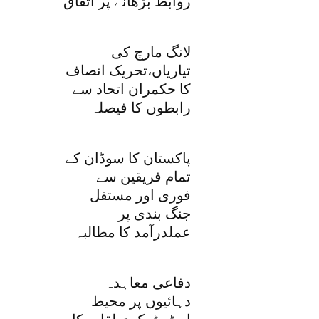
روابط بڑھانے پر اتفاق
لانگ مارچ کی
تیاریاں،تحریک انصاف
کا حکمران اتحاد سے
رابطوں کا فیصلہ
پاکستان کا سوڈان کے
تمام فریقین سے
فوری اور مستقل
جنگ بندی پر
عملدرآمد کا مطالبہ
دفاعی معاہدہ
دہائیوں پر محیط