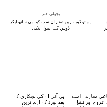
پچھلی خبر
ہم تو ڈوبے ہیں صنم ان سب کو بھی ساتھ لیکر
ر
ڈوبیں گے: انمول پنکی
اعی معاہدہ امت
پی آئی اے کی نجکاری کے
عروج اور نشاِ
بعد بورڈ کے اہم ترین