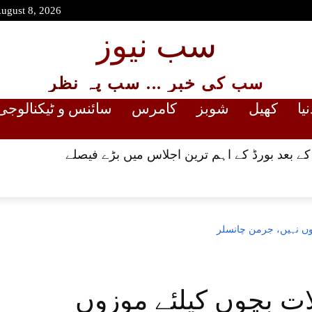
August 8, 2026
سب نیوز
سب کی خبر ... سب پہ نظر
نیا
کھیل
شوبز
کامرس
سائنس و ٹیکنالوجی
کے بعد بورڈ کے اہم ترین اجلاس میں بڑے فیصلے
وں نہیں، جرمن چانسلر
ات بچوں کیلئے موزوں