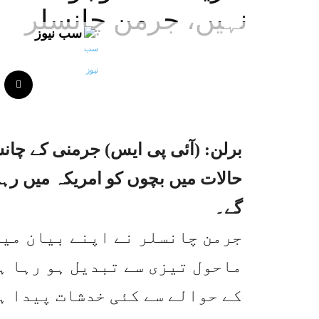
نہیں، جرمن چانسلر
سب نیوز
برلن: (آئی پی ایس) جرمنی کے چان
حالات میں بچوں کو امریکہ میں رہن
گے۔
جرمن چانسلر نے اپنے بیان میں
ماحول تیزی سے تبدیل ہو رہا ہ
کے حوالے سے کئی خدشات پیدا ہ