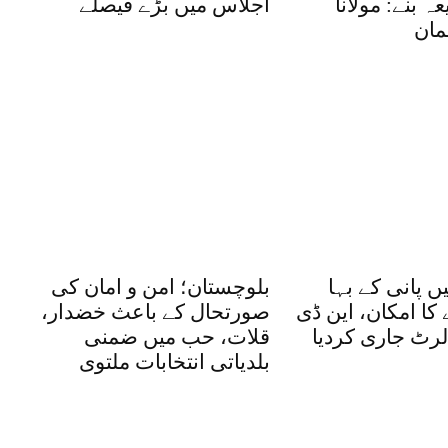
عہ بنے: مولانا
اجلاس میں بڑے فیصلے
مان
یں پانی کے بہا
بلوچستان؛ امن و امان کی
کا امکان، این ڈی
صورتحال کے باعث خضدار،
الرٹ جاری کردیا
قلات، حب میں ضمنی
بلدیاتی انتخابات ملتوی