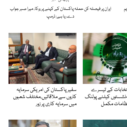
م
ایران پر فیصلہ کن حملہ پاکستان کے کہنے پر روکا، میرا صبر جواب
دے رہا ہے: ٹرمپ
نتخابات کے تیسرے
سفیر پاکستان کی امریکی سرمایہ
مرحلے میں 4نشستوں کیلئے پولنگ
کاروں سے ملاقاتیں،مختلف شعبوں
تظامات مکمل
میں سرمایہ کاری پر زور