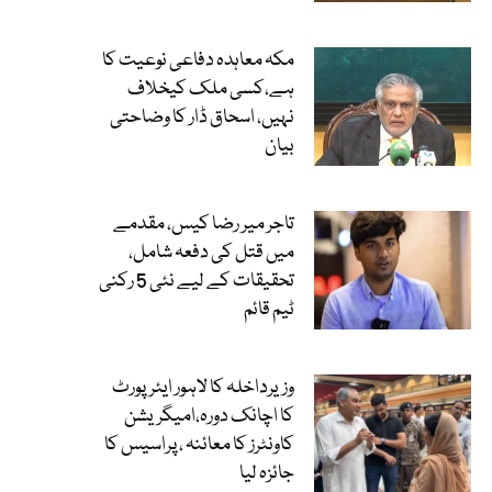
مکہ معاہدہ دفاعی نوعیت کا
ہے،کسی ملک کیخلاف
نہیں، اسحاق ڈار کا وضاحتی
بیان
تاجر میر رضا کیس، مقدمے
میں قتل کی دفعہ شامل،
تحقیقات کے لیے نئی 5 رکنی
ٹیم قائم
وزیرداخلہ کا لاہور ایئرپورٹ
کا اچانک دورہ،امیگریشن
کاونٹرز کا معائنہ ، پراسیس کا
جائزہ لیا