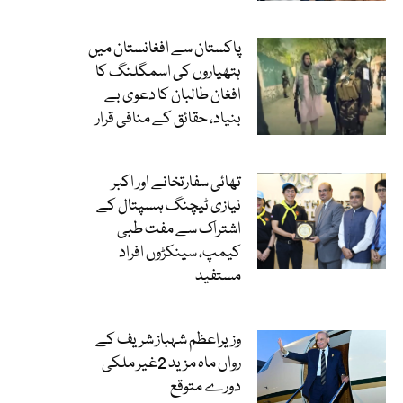
پاکستان سے افغانستان میں
ہتھیاروں کی اسمگلنگ کا
افغان طالبان کا دعوی بے
بنیاد، حقائق کے منافی قرار
تھائی سفارتخانے اور اکبر
نیازی ٹیچنگ ہسپتال کے
اشتراک سے مفت طبی
کیمپ، سینکڑوں افراد
مستفید
وزیراعظم شہباز شریف کے
رواں ماہ مزید 2غیر ملکی
دورے متوقع