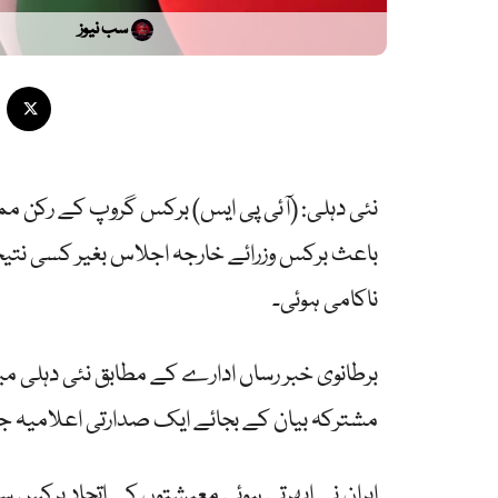
سب نیوز
نئی دہلی: (آئی پی ایس) برکس گروپ کے رکن مم
باعث برکس وزرائے خارجہ اجلاس بغیر کسی نتیج
ناکامی ہوئی۔
برطانوی خبر رساں ادارے کے مطابق نئی دہلی می
مشترکہ بیان کے بجائے ایک صدارتی اعلامیہ ج
ایران نے ابھرتی ہوئی معیشتوں کے اتحاد برکس سے