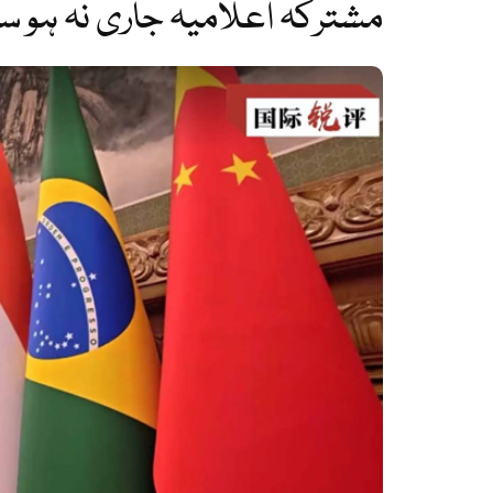
مشترکہ اعلامیہ جاری نہ ہو س