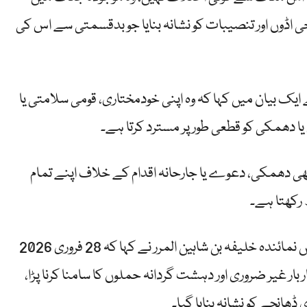
ی اڈوں اور تنصیبات کو نشانہ بنایا جو بدقسمتی سے اس کی
 ایک بیان میں کہا کہ وہ اپنی خودمختاری، قومی سلامتی یا
م یا دھمکی کو قطعی طور پر مسترد کرتا ہے۔
 بھی دھمکی، دعوے یا جارحانہ اقدام کے خلاف اپنے تمام
 رکھتا ہے۔
امارات کے نائب وزیر خارجہ اور برکس اجلاس میں نمائندہ خلیفہ بن شاہین المرر نے کہا کہ 28 فروری 2026
ار غیر ضروری اور دہشت گردانہ حملوں کا سامنا کرنا پڑا،
ڈھانچے کو نشانہ بنایا گیا۔