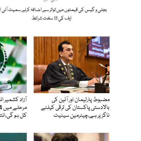
بجلی و گیس کی قیمتوں میں تواتر سے اضافہ کرنے سمیت آئی ای
ایف کی 11 سخت شرائط
مضبوط پارلیمان اور آئین کی
آزاد کشمیر ا
بالادستی پاکستان کی ترقی کیلئے
ناگزیر ہے،چیئرمین سینیٹ
کل ہو گی،ان