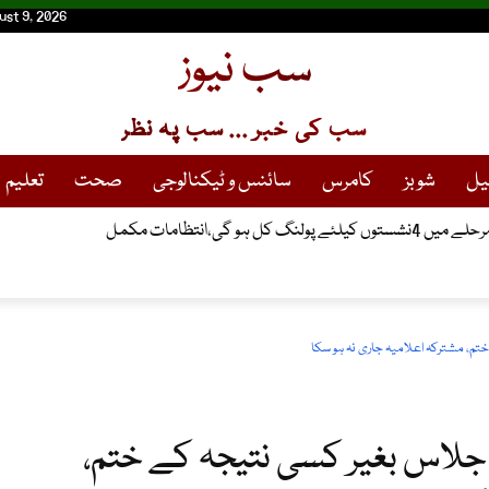
ust 9, 2026
سب نیوز
سب کی خبر ... سب پہ نظر
یل
شوبز
کامرس
سائنس و ٹیکنالوجی
صحت
تعلیم
نگ کل ہو گی،انتظامات مکمل
دستی پاکستان کی ترقی کیلئے ناگزیر ہے،چیئرمین سینیٹ
ختم، مشترکہ اعلامیہ جاری نہ ہو سکا
اجلاس بغیر کسی نتیجہ کے ختم،