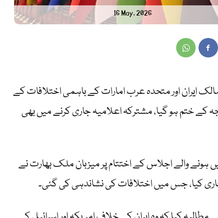
16 May, 2026
الک ایران اور متحدہ عرب امارات کے باہمی اختلافات کے
ہ کے ختم ہو گیا، مشترکہ اعلامیہ جاری کرنے میں بھی
ں ہونے والے اجلاس کے اختتام پر میزبان ملک بھارت نے
اری کیا، جس میں اختلافات کی نشاندہی کی گئی۔
 مطالبہ کیا کہ وہ ایران کے خلاف امریکہ اور اسرائیل کی