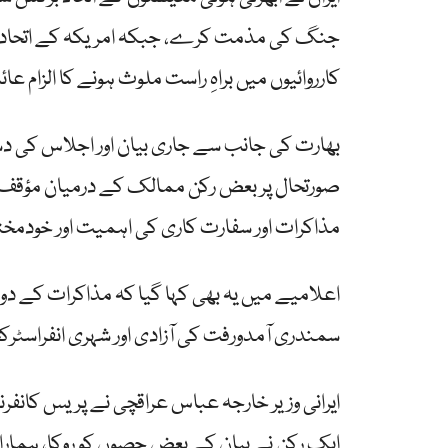
جنگ کی مذمت کرے، جبکہ امریکہ کے اتحادی م
کارروائیوں میں براہِ راست ملوث ہونے کا الزام عائد
بھارت کی جانب سے جاری بیان اور اجلاس کی دستا
صورتحال پر بعض رکن ممالک کے درمیان مؤقف میں
مذاکرات اور سفارت کاری کی اہمیت اور خودمخ
اعلامیے میں یہ بھی کہا گیا کہ مذاکرات کے دورا
سمندری آمدورفت کی آزادی اور شہری انفراسٹرکچر 
ایرانی وزیر خارجہ عباس عراقچی نے پریس کانفر
ایک رکن نے بیان کے بعض حصوں کو روکا، ہمار