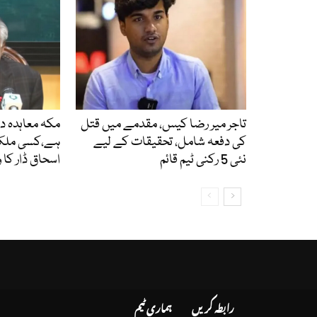
تاجر میر رضا کیس، مقدمے میں قتل
مکہ معاہدہ د
کی دفعہ شامل، تحقیقات کے لیے
ہے،کسی ملک 
نئی 5 رکنی ٹیم قائم
اسحاق ڈار کا
رابطہ کریں
ہماری ٹیم