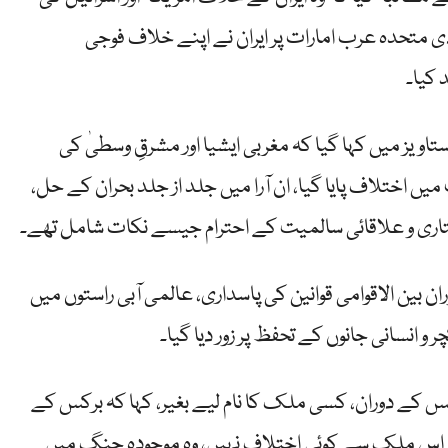
تحدہ عرب امارات پر ایران نے اپنے خلاف فوجی
 کیا۔
ویز میں کہا گیا کہ مغربی ایشیا اور مشرقِ وسطیٰ کی
 اختلاف پایا گیا، ان آرا میں جلد از جلد بحران کے حل،
تاری و علاقائی سالمیت کے احترام جیسے نکات شامل تھے۔
ن بین الاقوامی قوانین کی پاسداری، عالمی آبی راستوں میں
و انسانی جانوں کے تحفظ پر زور دیا گیا۔
نس کے دوران، کسی ملک کا نام لیے بغیر، کہا کہ برکس کے
ا اس ملک سے کوئی اختلاف نہیں، وہ موجودہ جنگ میں