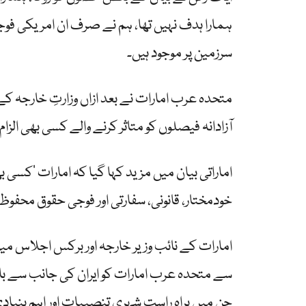
ہمارا ہدف نہیں تھا، ہم نے صرف ان امریکی فوج
سرزمین پر موجود ہیں۔
متحدہ عرب امارات نے بعد ازاں وزارتِ خارجہ کے
آزادانہ فیصلوں کو متاثر کرنے والے کسی بھی الزا
اماراتی بیان میں مزید کہا گیا کہ امارات ’کسی
خودمختار، قانونی، سفارتی اور فوجی حقوق محفوظ
سے متحدہ عرب امارات کو ایران کی جانب سے بار ب
جن میں براہِ راست شہری تنصیبات اور اہم بنیادی 