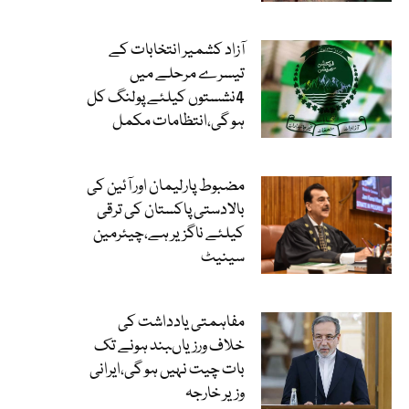
آزاد کشمیر انتخابات کے
تیسرے مرحلے میں
4نشستوں کیلئے پولنگ کل
ہو گی،انتظامات مکمل
مضبوط پارلیمان اور آئین کی
بالادستی پاکستان کی ترقی
کیلئے ناگزیر ہے،چیئرمین
سینیٹ
مفاہمتی یادداشت کی
خلاف ورزیاںبند ہونے تک
بات چیت نہیں ہو گی،ایرانی
وزیر خارجہ