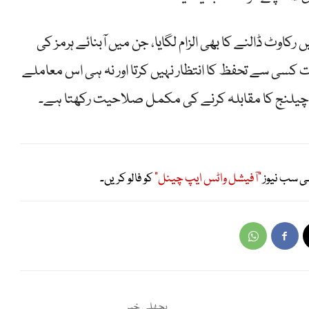
 رکاوٹ ڈالنے کا بھی الزام لگایا، جن میں آبنائے ہرمز کی
سی سے تحفظ کا انتظار نہیں کرتا اور نہ ہی اس معاملے
 چیلنج کا مقابلہ کرنے کی مکمل صلاحیت رکھتا ہے۔
ی سب نیوز
"آفیشل واٹس ایپ چینل"
کو فالو کریں۔
پچھلی خبر