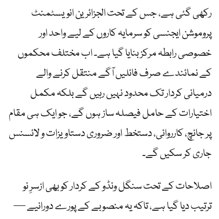
رکھی گئی ہے، جس کے تحت الجزائرین انویسٹمنٹ
پروموشن ایجنسی کو سرمایہ کاروں کے لیے واحد اور
خصوصی رابطہ مرکز بنایا گیا ہے۔ اب مختلف محکموں
کے نمائندے صرف فائلیں آگے منتقل کرنے والے
درمیانی کردار تک محدود نہیں رہیں گے بلکہ مکمل
اختیارات کے حامل فیصلہ ساز ہوں گے، جو ایک ہی مقام
پر جانچ، کارروائی، دستخط اور ضروری دستاویزات و لائسنس
جاری کر سکیں گے۔
اصلاحات کے تحت سنگل ونڈو کے کردار کو بھی ازسرِ نو
ترتیب دیا گیا ہے، تاکہ یہ منصوبے کے پورے دورانیے —