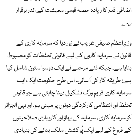
اضافی قدر کا زیادہ حصہ قومی معیشت کے اندر برقرار
رہے۔
وزیرِاعظم صیفی غریب نے زور دیا کہ سرمایہ کاری کے
قانون نے سرمایہ کاروں کے لیے قانونی تحفظات کو مضبوط
بنایا ہے، جبکہ نئے مرحلے نے ایک دوسرا ستون شامل کیا
ہے: طریقہ کار کی آسانی۔ اس طرح حکومت ایک ایسا
سرمایہ کاری فریم ورک تشکیل دینا چاہتی ہے جو قانونی
تحفظ اور انتظامی کارکردگی دونوں پر مبنی ہو، اور یہی الجزائر
کو سرمایہ کاری، سرمایہ کے بہاؤ اور کاروباری صلاحیتوں
کے فروغ کے لیے ایک پُرکشش ملک بنانے کی بنیادی