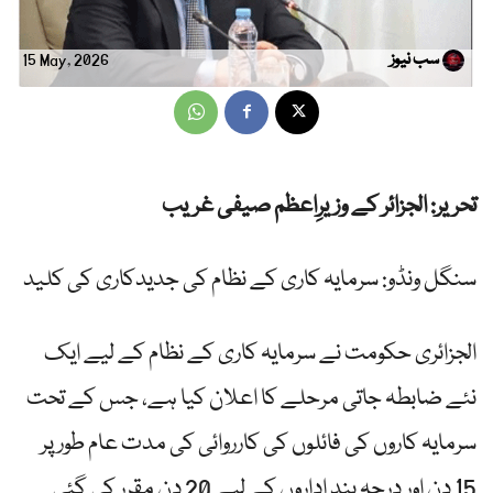
سب نیوز
15 May, 2026
تحریر: الجزائر کے وزیرِاعظم صیفی غریب
سنگل ونڈو: سرمایہ کاری کے نظام کی جدیدکاری کی کلید
الجزائری حکومت نے سرمایہ کاری کے نظام کے لیے ایک
نئے ضابطہ جاتی مرحلے کا اعلان کیا ہے، جس کے تحت
سرمایہ کاروں کی فائلوں کی کارروائی کی مدت عام طور پر
15 دن اور درجہ بند اداروں کے لیے 20 دن مقرر کی گئی