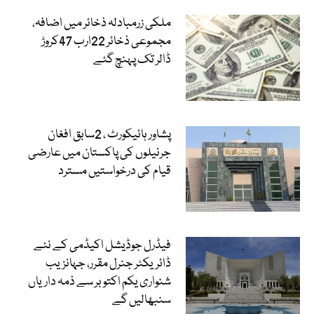
ملکی زرمبادلہ ذخائر میں اضافہ،
مجموعی ذخائر 22ارب 47کروڑ
ڈالر تک پہنچ گئے
پشاور ہائیکورٹ ، 2سابق افغان
جرنیلوں کی پاکستان میں عارضی
قیام کی درخواستیں مسترد
فیڈرل جوڈیشل اکیڈمی کے نئے
ڈائریکٹر جنرل مقرر، جہانزیب
شنواری یکم اکتوبر سے ذمہ داریاں
سنبھالیں گے