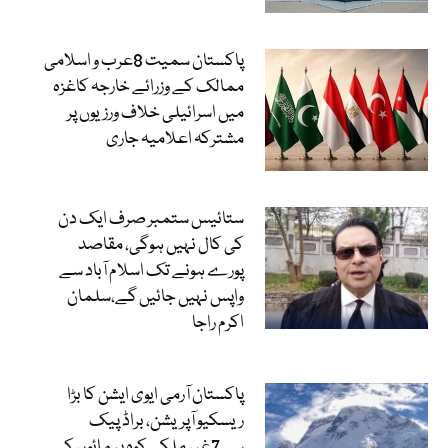
پاکستان سمیت 8عرب و اسلامی
ممالک کے وزرائے خارجہ کاغزہ
میں اسرائیلی خلاف ورزیوں پر
مشترکہ اعلامیہ جاری
ستائیس ستمبر صرف ایک دن
کی کال نہیں ہوگی، مقاصد
پورے ہونے تک اسلام آباد سے
واپس نہیں جائیں گے،سلمان
اکرم راجا
پاکستان آرمی ایوی ایشن کا بڑا
ریسکیو آپریشن، براڈ پیک
سے7غیر ملکی کوہ پیمائوں کے