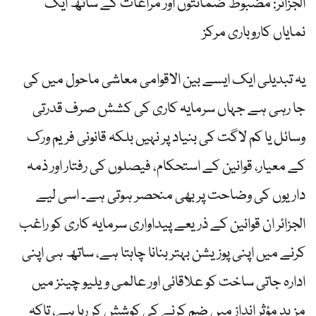
الجزائر: مضبوط ضمانتوں اور مراعات کے ساتھ ایک
نمایاں کاروباری مرکز
یہ تبدیلی ایک ایسے بین الاقوامی معاشی ماحول میں کی
جا رہی ہے جہاں سرمایہ کاری کی کشش صرف قدرتی
وسائل یا کم لاگت کی بنیاد پر نہیں بلکہ قانونی فریم ورک
کے معیار، قوانین کے استحکام، فیصلوں کی رفتار اور ذمہ
داریوں کی وضاحت پر بھی منحصر ہوتی ہے۔ اسی لیے
الجزائر ان قوانین کے ذریعے پیداواری سرمایہ کاری کو راغب
کرنے میں اپنی پوزیشن بہتر بنانا چاہتا ہے، ساتھ ہی اپنی
ادارہ جاتی ساخت کو علاقائی اور عالمی ویلیو چینز میں
مزید مؤثر انداز میں ضم کرنے کی کوشش کر رہا ہے، تاکہ