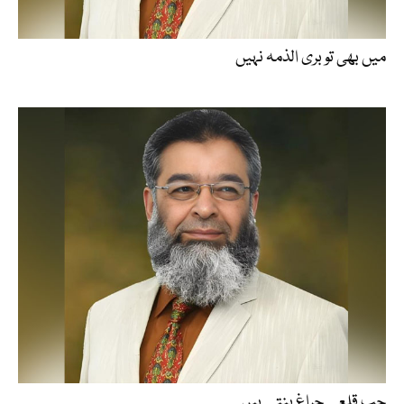
میں بھی تو بری الذمہ نہیں
جب قلعے چراغ بنتے ہیں