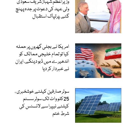
وزیراعظم شہباز شریف سعودی
ولی عہد کی دعوت پر جدہ پہنچ
گئے ،پرتپاک استقبال
امریکا نے بجلی گھروں پر حملہ
کیا تو تمام خلیجی ممالک کو
اندھیرے میں ڈبو دینگے، ایران
نے خبردار کر دیا
سولر صارفین کیلئے خوشخبری ،
25کلو واٹ تک سولر سسٹم
کیلئے نیپرا سے لائسنس کی
شرط ختم