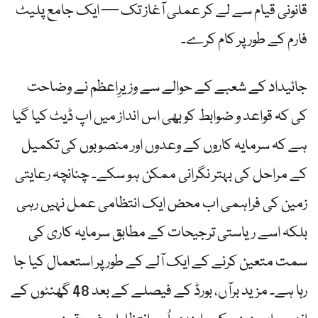
قانونی قیام سے لے کر عملی آغاز تک — ایک جامع پلیٹ
فارم کے طور پر کام کرے۔
جائیداد کے شعبے کے حوالے سے وزیرِاعظم نے وضاحت
کی کہ قواعد و ضوابط کو بھی اس انداز میں اپ ڈیٹ کیا گیا
ہے کہ سرمایہ کاروں کے وعدوں اور منصوبوں کی تکمیل
کے مراحل کی بہتر نگرانی ممکن ہو سکے۔ چنانچہ رعایتی
زمین کی فراہمی اب محض ایک انتظامی عمل نہیں رہی
بلکہ اسے ریاستی ترجیحات کے مطابق سرمایہ کاری کی
سمت متعین کرنے کے ایک آلے کے طور پر استعمال کیا جا
رہا ہے۔ مزید برآں، بورڈ کے فیصلے کے بعد 48 گھنٹوں کے