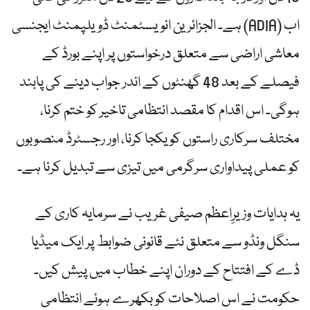
ہے۔ الجزائرین انویسٹمنٹ ڈویلپمنٹ ایجنسی (ADIA) اب
معاشی اراضی سے متعلق درخواستوں پر اپنے بورڈ کے
فیصلے کے بعد 48 گھنٹوں کے اندر جواب دینے کی پابند
ہوگی۔ اس اقدام کا مقصد انتظامی تاخیر کو ختم کرنا،
مختلف سرکاری راستوں کو یکجا کرنا، اور رجسٹرڈ منصوبوں
کو عملی پیداواری سرگرمی میں تیزی سے تبدیل کرنا ہے۔
یہ ہدایات وزیرِاعظم صیفی غریب نے سرمایہ کاری کے
سنگل ونڈو سے متعلق نئے قانونی ضوابط پر ایک میڈیا
ڈے کے افتتاح کے دوران اپنے خطاب میں پیش کیں۔
حکومت نے اس اصلاحات کو بکھرے ہوئے انتظامی