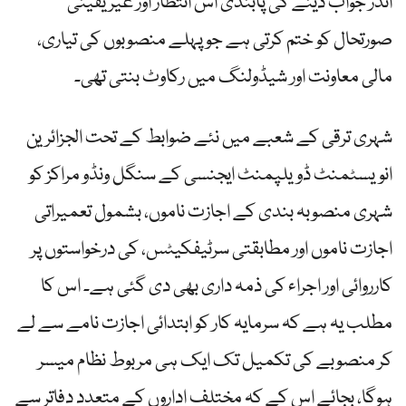
اندر جواب دینے کی پابندی اُس انتظار اور غیر یقینی
صورتحال کو ختم کرتی ہے جو پہلے منصوبوں کی تیاری،
مالی معاونت اور شیڈولنگ میں رکاوٹ بنتی تھی۔
شہری ترقی کے شعبے میں نئے ضوابط کے تحت الجزائرین
انویسٹمنٹ ڈویلپمنٹ ایجنسی کے سنگل ونڈو مراکز کو
شہری منصوبہ بندی کے اجازت ناموں، بشمول تعمیراتی
اجازت ناموں اور مطابقتی سرٹیفکیٹس، کی درخواستوں پر
کارروائی اور اجراء کی ذمہ داری بھی دی گئی ہے۔ اس کا
مطلب یہ ہے کہ سرمایہ کار کو ابتدائی اجازت نامے سے لے
کر منصوبے کی تکمیل تک ایک ہی مربوط نظام میسر
ہوگا، بجائے اس کے کہ مختلف اداروں کے متعدد دفاتر سے