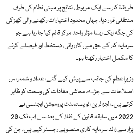
طریقۂ کار سے ایک مربوط، نتائج پر مبنی نظام کی طرف
منتقلی قرار دیا، جہاں محدود اختیارات رکھنے والی کھڑکی
کی جگہ ایک ایسا مؤثر واحد مرکز قائم کیا جا رہا ہے جو
سرمایہ کار کے حق میں کارروائی، دستخط اور فیصلے کرنے
کا مکمل اختیار رکھتا ہو۔
وزیرِاعظم کی جانب سے پیش کیے گئے اعداد و شمار اس
اصلاحات سے جڑے معاشی مفادات کی وسعت کو ظاہر
کرتے ہیں۔ الجزائرین انویسٹمنٹ پروموشن ایجنسی نے
2022 میں سابقہ قانون کے نفاذ کے بعد سے اب تک 20
ہزار سے زائد سرمایہ کاری منصوبے رجسٹر کیے ہیں، جن کی