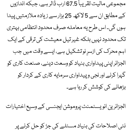
مجموعی مالیت تقریباً 67.5 ارب ڈالر ہے، جبکہ اندازوں
کے مطابق ان سے 5 لاکھ 25 ہزار سے زیادہ ملازمتیں پیدا
ہوں گی۔ اس طرح یہ معاملہ صرف محدود انتظامی بہتری
تک محدود نہیں بلکہ غیر تیل معیشت کی ترقی کے ایک
اہم محرک کی ازسرِ نو تشکیل ہے، ایسے وقت میں جب
الجزائر اپنی پیداواری بنیاد کو وسعت دینے، صنعت کاری کو
گہرا کرنے اور نجی و پیداواری سرمایہ کاری کے کردار کو
بڑھانے کی کوشش کر رہا ہے۔
الجزائرین انویسٹمنٹ پروموشن ایجنسی کے وسیع اختیارات
نئی اصلاحات کی بنیاد مسئلے کی جڑ کو حل کرنے پر