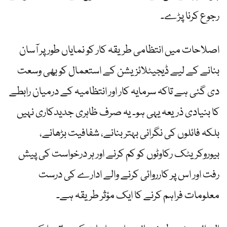
رجوع کرنا پڑے۔
اصلاحات میں انتظامی طریقہ کار کو نمایاں طور پر آسان
بنانے کے لیے ڈیجیٹلائزیشن کے استعمال کو بھی وسعت
دی گئی ہے تاکہ سرمایہ کار اور انتظامیہ کے درمیان رابطے
کا بنیادی ذریعہ یہی ہو۔ یہ صرف ظاہری جدیدکاری نہیں
بلکہ فائلوں کی نگرانی بہتر بنانے، شفافیت بڑھانے،
بیوروکریٹک رکاوٹوں کو کم کرنے اور ہر درخواست کی پیش
رفت اور اس پر کارروائی کرنے والے ادارے کی درست
معلومات فراہم کرنے کا ایک مؤثر طریقہ ہے۔