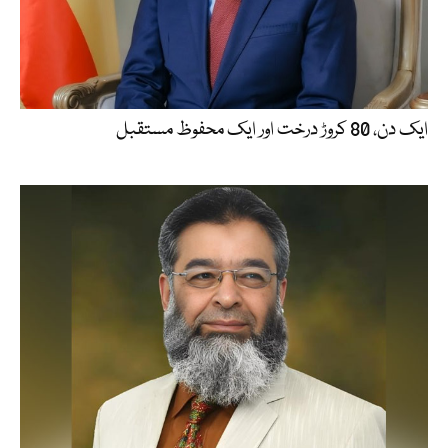
ایک دن، 80 کروڑ درخت اور ایک محفوظ مستقبل