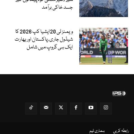
جسد خاکی برآمد
ویمنز ٹی 20ایشیا کپ 2026 کا
شیڈول جاری، پاکستان اور بھارت
ایک ہی گروپ میں شامل
رابطہ کریں
ہماری ٹیم