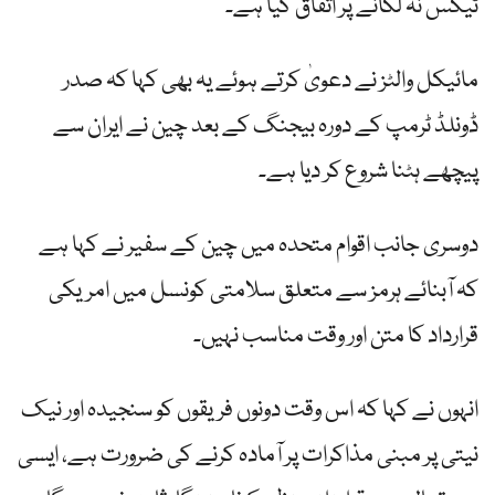
ٹیکس نہ لگانے پر اتفاق کیا ہے۔
مائیکل والٹز نے دعویٰ کرتے ہوئے یہ بھی کہا کہ صدر
ڈونلڈ ٹرمپ کے دورہ بیجنگ کے بعد چین نے ایران سے
پیچھے ہٹنا شروع کر دیا ہے۔
دوسری جانب اقوام متحدہ میں چین کے سفیر نے کہا ہے
کہ آبنائے ہرمز سے متعلق سلامتی کونسل میں امریکی
قرارداد کا متن اور وقت مناسب نہیں۔
انہوں نے کہا کہ اس وقت دونوں فریقوں کو سنجیدہ اور نیک
نیتی پر مبنی مذاکرات پر آمادہ کرنے کی ضرورت ہے، ایسی