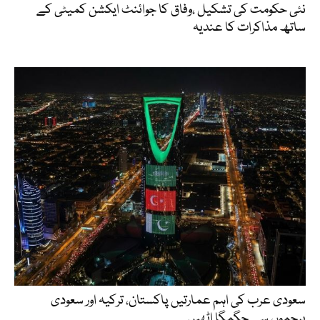
نئی حکومت کی تشکیل ،وفاق کا جوائنٹ ایکشن کمیٹی کے
ساتھ مذاکرات کا عندیہ
سعودی عرب کی اہم عمارتیں پاکستان، ترکیہ اور سعودی
پرچموں سے جگمگا اٹھیں