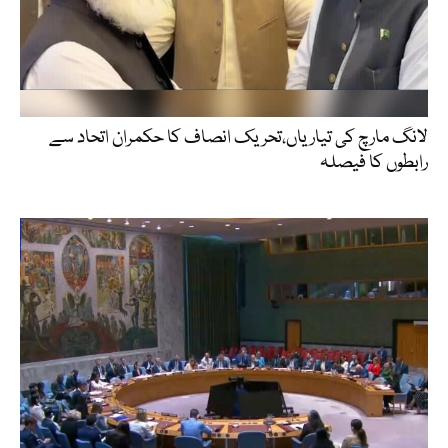
لانگ مارچ کی تیاریاں،تحریک انصاف کا حکمران اتحاد سے
رابطوں کا فیصلہ