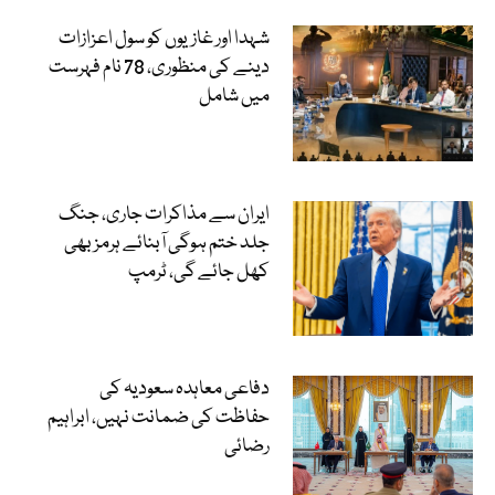
شہدا اور غازیوں کو سول اعزازات
دینے کی منظوری، 78 نام فہرست
میں شامل
ایران سے مذاکرات جاری، جنگ
جلد ختم ہوگی آبنائے ہرمز بھی
کھل جائے گی، ٹرمپ
دفاعی معاہدہ سعودیہ کی
حفاظت کی ضمانت نہیں، ابراہیم
رضائی