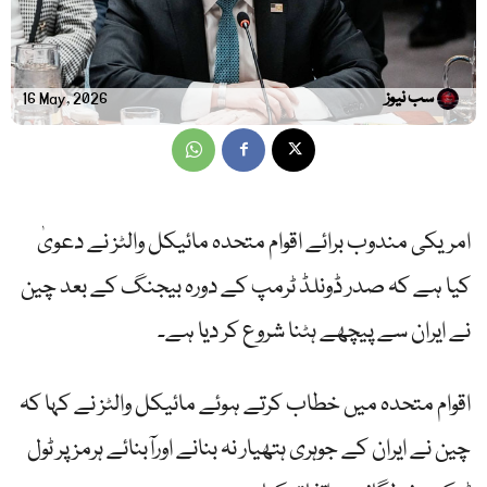
سب نیوز
16 May, 2026
امریکی مندوب برائے اقوام متحدہ مائیکل والٹز نے دعویٰ
کیا ہے کہ صدر ڈونلڈ ٹرمپ کے دورہ بیجنگ کے بعد چین
نے ایران سے پیچھے ہٹنا شروع کر دیا ہے۔
اقوام متحدہ میں خطاب کرتے ہوئے مائیکل والٹز نے کہا کہ
چین نے ایران کے جوہری ہتھیار نہ بنانے اورآبنائے ہرمز پر ٹول