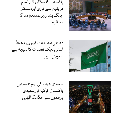
پاکستان کا سوڈان کے تمام
فریقین سے فوری اور مستقل
جنگ بندی پر عملدرآمد کا
مطالبہ
دفاعی معاہدہ دہائیوں پر محیط
اسٹریٹجک تعلقات کا نتیجہ ہے:
سعودی عرب
سعودی عرب کی اہم عمارتیں
پاکستان، ترکیہ اور سعودی
پرچموں سے جگمگا اٹھیں