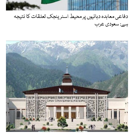
دفاعی معاہدہ دہائیوں پر محیط اسٹریٹجک تعلقات کا نتیجہ
ہے: سعودی عرب