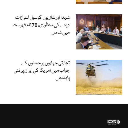
شہدا اور غازیوں کو سول اعزازات
دینے کی منظوری، 78 نام فہرست
میں شامل
تجارتی جہازوں پر حملوں کے
جواب میں امریکا کی ایران پر نئی
پابندیاں