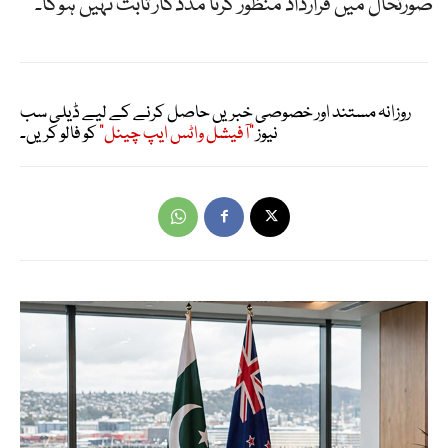
صورتحال میں قرارداد منظور کرنا مددگار ثابت نہیں ہوگا۔
روزانہ مستند اور خصوصی خبریں حاصل کرنے کے لیے ڈیلی سب
نیوز
"آفیشل واٹس ایپ چینل"
کو فالو کریں۔