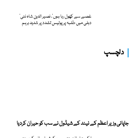
’غصے سے کھول رہا ہوں‘، نصیر الدین شاہ نئی
دہلی میں طلبہ پر پولیس تشدد پر شدید برہم
دلچسپ
جاپانی وزیر اعظم کے نیند کے شیڈول نے سب کو حیران کردیا