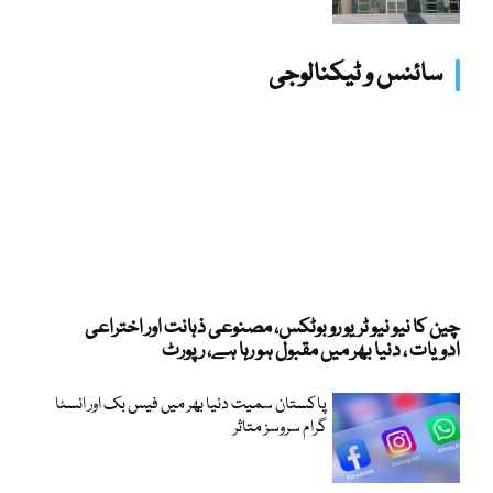
سائنس و ٹیکنالوجی
چین کا نیو نیو ٹریو روبوٹکس، مصنوعی ذہانت اور اختراعی
ادویات ، دنیا بھر میں مقبول ہو رہا ہے، رپورٹ
پاکستان سمیت دنیا بھر میں فیس بک اور انسٹا
گرام سروسز متاثر