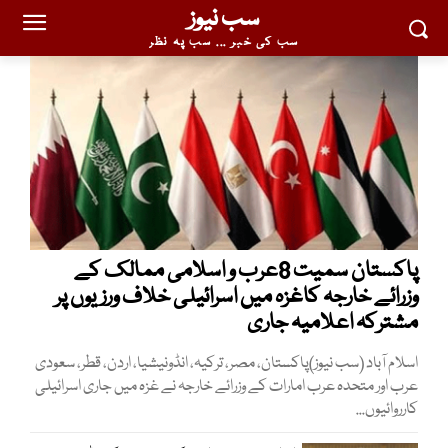
سب نیوز
سب کی خبر ... سب پہ نظر
پاکستان سمیت 8عرب و اسلامی ممالک کے
وزرائے خارجہ کاغزہ میں اسرائیلی خلاف ورزیوں پر
مشترکہ اعلامیہ جاری
اسلام آباد (سب نیوز)پاکستان، مصر، ترکیہ، انڈونیشیا، اردن، قطر، سعودی
عرب اور متحدہ عرب امارات کے وزرائے خارجہ نے غزہ میں جاری اسرائیلی
کارروائیوں...