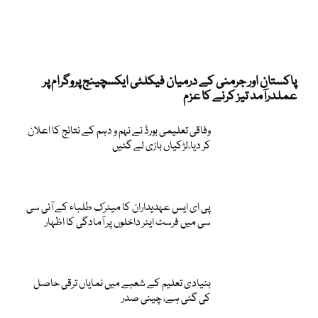
پاکستان اور جرمنی کے درمیان فیکلٹی ایکسچینج پروگرام پر
عملدرآمد تیز کرنے کا عزم
وفاقی تعلیمی بورڈ نے نہم و دہم کے نتائج کا اعلان
کر دیا،لڑکیاں بازی لے گئیں
پی ای ایس عہدیداران کا میٹرک طلباء کے آئی سی
سی میں فرسٹ ایئر داخلوں پر آمادگی کا اظہار
بنیادی تعلیم کے شعبے میں نمایاں ترقی حاصل
کی گئی ہے، چینی صدر