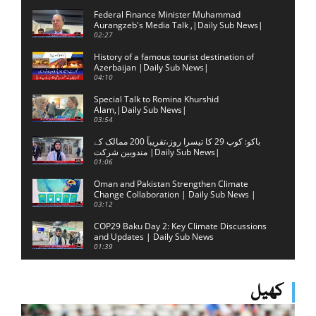
Federal Finance Minister Muhammad
Aurangzeb's Media Talk ,|Daily Sub News|
02:27
History of a famous tourist destination of
Azerbaijan |Daily Sub News|
04:10
Special Talk to Romina Khurshid
Alam,|Daily Sub News|
03:54
باکو: کوپ 29 کا تیسرا روز،تقریباً 200 ممالک کے
مندوبین شرکت |Daily Sub News|
01:06
Oman and Pakistan Strengthen Climate
Change Collaboration | Daily Sub News |
03:12
COP29 Baku Day 2: Key Climate Discussions
and Updates | Daily Sub News
01:39
کھیل