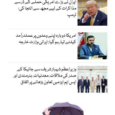
ایران نے بڑے امریکی حملے کے ڈر سے
مذاکرات کے لیے مجھ سے التجا کی:
ٹرمپ
امریکا دوبارہ اپنے وعدوں پر عملدرآمد
کیلئے تیار ہو گیا: ایرانی وزارت خارجہ
وزیراعظم شہباز شریف سے جائیکا کے
صدر کی ملاقات، معدنیات، ہنرمندی اور
ایس ایم ایز میں تعاون بڑھانے پر اتفاق