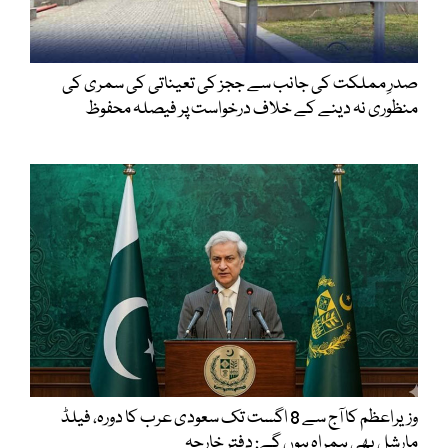
صدرِ مملکت کی جانب سے ججز کی تعیناتی کی سمری کی
منظوری نہ دینے کے خلاف درخواست پر فیصلہ محفوظ
وزیراعظم کا آج سے 8 اگست تک سعودی عرب کا دورہ، فیلڈ
مارشل بھی ہمراہ ہوں گے: دفتر خارجہ