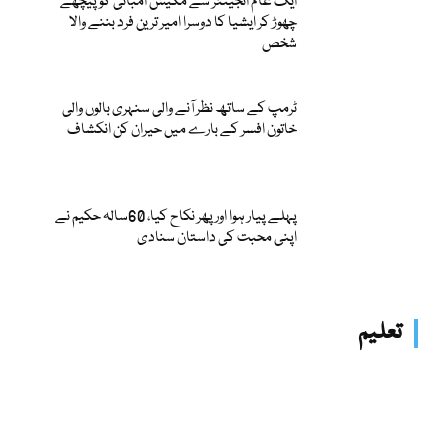
ایک عام انجینئر سے مکیش امبانی کو پیچھے
چھوڑ کر ایشیا کا دوسرا امیر ترین فرد بننے والا
شخص
ٹرمپ کے ساتھ نظر آنے والی سنہری بالوں والی
خاتون افسر کے بارے میں حیران کن انکشاف
پہلے پیار ہوا اور پھر نکاح کیا، 60سالہ حکیم نے
اپنی محبت کی داستان سنادی
تعلیم