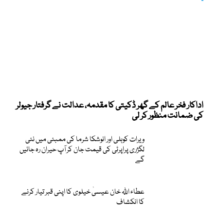
اداکار فخر عالم کے گھر ڈکیتی کا مقدمہ، عدالت نے گرفتار جیولر
کی ضمانت منظور کر لی
ویرات کوہلی اور انوشکا شرما کی ممبئی میں نئی
لگژری پراپرٹی کی قیمت جان کر آپ حیران رہ جائیں
گے
عطاء اللّٰہ خان عیسیٰ خیلوی کا اپنی قبر تیار کرنے
کا انکشاف