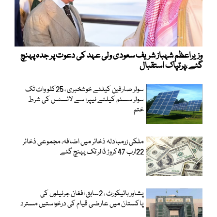
وزیراعظم شہباز شریف سعودی ولی عہد کی دعوت پر جدہ پہنچ
گئے ،پرتپاک استقبال
سولر صارفین کیلئے خوشخبری ، 25کلو واٹ تک
سولر سسٹم کیلئے نیپرا سے لائسنس کی شرط
ختم
ملکی زرمبادلہ ذخائر میں اضافہ، مجموعی ذخائر
22ارب 47کروڑ ڈالر تک پہنچ گئے
پشاور ہائیکورٹ ، 2سابق افغان جرنیلوں کی
پاکستان میں عارضی قیام کی درخواستیں مسترد