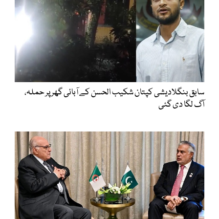
سابق بنگلادیشی کپتان شکیب الحسن کے آبائی گھر پر حملہ،
آگ لگا دی گئی