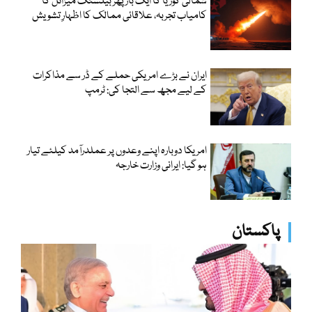
شمالی کوریا کا ایک بار پھر بیلسٹک میزائل کا
کامیاب تجربہ، علاقائی ممالک کا اظہارِ تشویش
ایران نے بڑے امریکی حملے کے ڈر سے مذاکرات
کے لیے مجھ سے التجا کی: ٹرمپ
امریکا دوبارہ اپنے وعدوں پر عملدرآمد کیلئے تیار
ہو گیا: ایرانی وزارت خارجہ
پاکستان