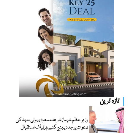
تازہ ترین
وزیراعظم شہباز شریف سعودی ولی عہد کی
دعوت پر جدہ پہنچ گئے ،پرتپاک استقبال