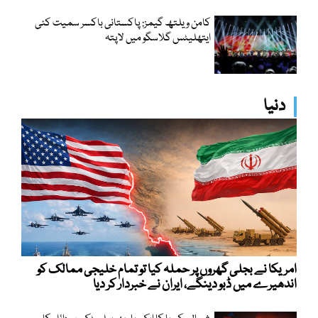
کامن ویلتھ گیمز: پاکستانی باکسر سمیت کئی
ایتھلیٹس گلاسگو میں لاپتہ
دنیا
امریکا نے بجلی گھروں پر حملہ کیا تو تمام خلیجی ممالک کو
اندھیرے میں ڈبو دینگے، ایران نے خبردار کر دیا