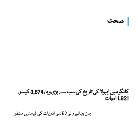
صحت
کانگو میں ایبولا کی تاریخ کی سب سے بڑی وبا، 3,674 کیسز،
1,621 اموات
جان بچانے والی 52 نئی ادویات کی قیمتیں منظور