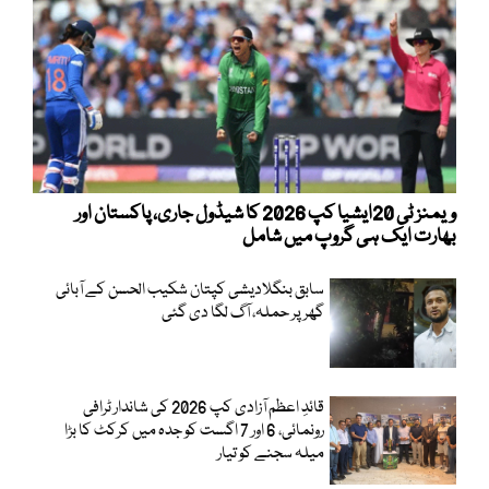
ویمنز ٹی 20ایشیا کپ 2026 کا شیڈول جاری، پاکستان اور
بھارت ایک ہی گروپ میں شامل
سابق بنگلادیشی کپتان شکیب الحسن کے آبائی
گھر پر حملہ، آگ لگا دی گئی
قائدِ اعظم آزادی کپ 2026 کی شاندار ٹرافی
رونمائی، 6 اور 7 اگست کو جدہ میں کرکٹ کا بڑا
میلہ سجنے کو تیار