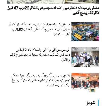
ملکی زرمبادلہ ذخائر میں اضافہ، مجموعی ذخائر 22ارب 47کروڑ
ڈالر تک پہنچ گئے
مسائل کے باوجود ٹیکسٹائل صنعت کا نیا ریکارڈ،
صرف ایک ماہ میں پاکستانی برآمدات 1.83ارب
ڈالر سے تجاوز
آئی سی سی آئی اور آر ٹی او اسلام آباد کا ٹیکس
دہندگان کے لیے مشترکہ سہولت مہم شروع کرنے
پر اتفاق
ایف پی سی سی آئی اور آئی سی سی آئی ایم اے کے
درمیان دوطرفہ تجارت اور معاشی تعاون کے فروغ
کے لیے معاہدے...
شوبز