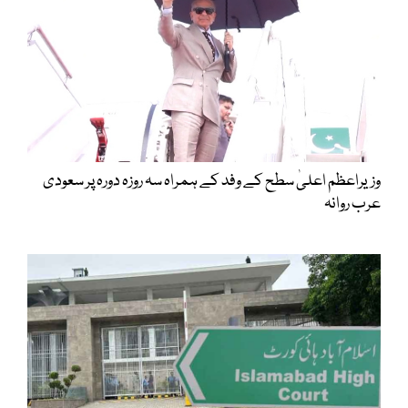
وزیراعظم اعلیٰ سطح کے وفد کے ہمراہ سہ روزہ دورہ پر سعودی
عرب روانہ