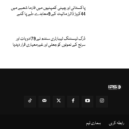
پاکستانی اور چینی کمپنیوں میں فارما شعبے میں
44کروڑ ڈالرز مالیت کے 9معاہدے طے پا گئے
ڈرگ ٹیسٹنگ لیبارٹری سندھ نے 79ادویات اور
سرنج کے نمونوں کو جعلی اور غیرمعیاری قرار دیدیا
رابطہ کریں
ہماری ٹیم