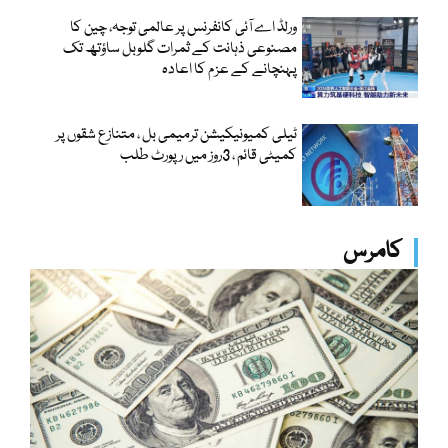
ورلڈ اے آئی کانفرنس پر عالمی توجہ، چین کا
مصنوعی ذہانت کے ثمرات گلوبل ساؤتھ تک
پہنچانے کے عزم کا اعادہ
ٹیلی کمیونیکیشن ترمیمی بل ، متنازع شقوں پر
کمیٹی قائم ، 3روز میں رپورٹ طلب
کامرس