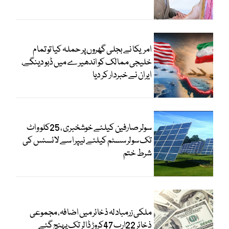
امریکا نے بجلی گھروں پر حملہ کیا تو تمام
خلیجی ممالک کو اندھیرے میں ڈبو دینگے،
ایران نے خبردار کر دیا
سولر صارفین کیلئے خوشخبری ، 25کلو واٹ
تک سولر سسٹم کیلئے نیپرا سے لائسنس کی
شرط ختم
ملکی زرمبادلہ ذخائر میں اضافہ، مجموعی
ذخائر 22ارب 47کروڑ ڈالر تک پہنچ گئے