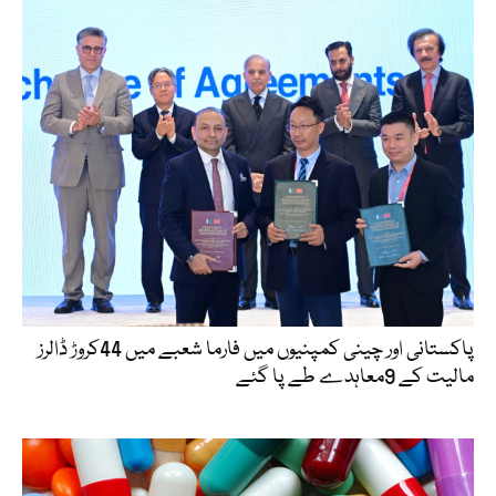
پاکستانی اور چینی کمپنیوں میں فارما شعبے میں 44کروڑ ڈالرز
مالیت کے 9معاہدے طے پا گئے