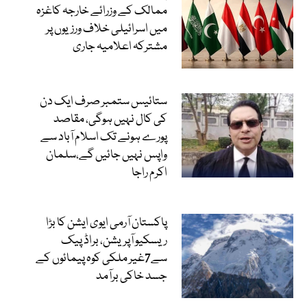
ممالک کے وزرائے خارجہ کاغزہ
میں اسرائیلی خلاف ورزیوں پر
مشترکہ اعلامیہ جاری
ستائیس ستمبر صرف ایک دن
کی کال نہیں ہوگی، مقاصد
پورے ہونے تک اسلام آباد سے
واپس نہیں جائیں گے،سلمان
اکرم راجا
پاکستان آرمی ایوی ایشن کا بڑا
ریسکیو آپریشن، براڈ پیک
سے7غیر ملکی کوہ پیمائوں کے
جسد خاکی برآمد