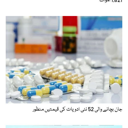
1,621 اموات
جان بچانے والی 52 نئی ادویات کی قیمتیں منظور