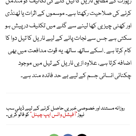
رپورٹ کے مطابق ناریل کا تیل گلے کی تکالیف کو مندمل
کرنے کی صلاحیت رکھتا ہے۔ موسموں کے اثرات یا ٹھنڈی
اور کھٹی چیزیں کھا لینے سے گلے میں تکلیف درپیش ہو
سکتی ہے جس سے نجات پانے کے لیے ناریل کا تیل دوا کا
کام کرتا ہے . اسکے ساتھ ساتھ یہ قوت مدافعت میں بھی
اضافہ کرتا ہے، علاوہ ازیں ناریل کے تیل میں موجود
چکنائی انسانی جسم کے لیے بے حد فائدہ مند ہے۔
روزانہ مستند اور خصوصی خبریں حاصل کرنے کے لیے ڈیلی سب
نیوز
"آفیشل واٹس ایپ چینل"
کو فالو کریں۔