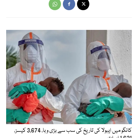
کانگو میں ایبولا کی تاریخ کی سب سے بڑی وبا، 3,674 کیسز،