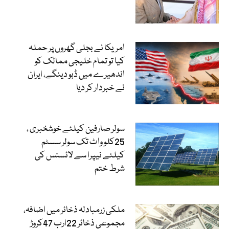
امریکا نے بجلی گھروں پر حملہ
کیا تو تمام خلیجی ممالک کو
اندھیرے میں ڈبو دینگے، ایران
نے خبردار کر دیا
سولر صارفین کیلئے خوشخبری ،
25کلو واٹ تک سولر سسٹم
کیلئے نیپرا سے لائسنس کی
شرط ختم
ملکی زرمبادلہ ذخائر میں اضافہ،
مجموعی ذخائر 22ارب 47کروڑ