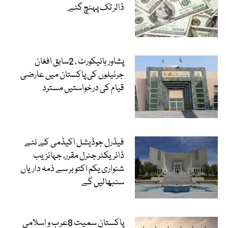
ڈالر تک پہنچ گئے
پشاور ہائیکورٹ ، 2سابق افغان
جرنیلوں کی پاکستان میں عارضی
قیام کی درخواستیں مسترد
فیڈرل جوڈیشل اکیڈمی کے نئے
ڈائریکٹر جنرل مقرر، جہانزیب
شنواری یکم اکتوبر سے ذمہ داریاں
سنبھالیں گے
پاکستان سمیت 8عرب و اسلامی