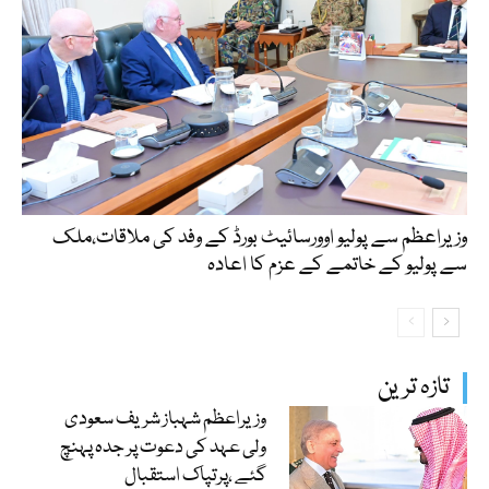
وزیراعظم سے پولیو اوورسائیٹ بورڈ کے وفد کی ملاقات،ملک
سے پولیو کے خاتمے کے عزم کا اعادہ
تازہ ترین
وزیراعظم شہباز شریف سعودی
ولی عہد کی دعوت پر جدہ پہنچ
گئے ،پرتپاک استقبال