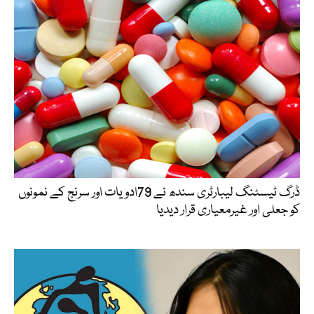
ڈرگ ٹیسٹنگ لیبارٹری سندھ نے 79ادویات اور سرنج کے نمونوں
کو جعلی اور غیرمعیاری قرار دیدیا