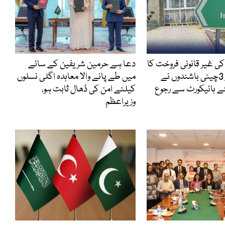
ی غیر قانونی فروخت کا
دعا ہے حرمین شریفین کے سائے
کیس ، گرفتار 3چینی باشندوں نے
میں طے پانے والا معاہدہ اگلی نسلوں
 ہائیکورٹ سے رجوع
کیلئے امن کی ڈھال ثابت ہو،
وزیراعظم