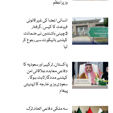
وزیراعظم
انسانی اعضا کی غیر قانونی
فروخت کا کیس ، گرفتار
3چینی باشندوں نے ضمانت
کیلئے ہائیکورٹ سے رجوع کر
لیا
پاکستان، ترکیے اور سعودیہ کا
دفاعی معاہدہ علاقائی امن
کیلئے مددگار ثابت ہوگا ،
سعودی وزیر خارجہ کا تہنیتی
پیغام
سہ ملکی دفاعی اتحاد،ترک