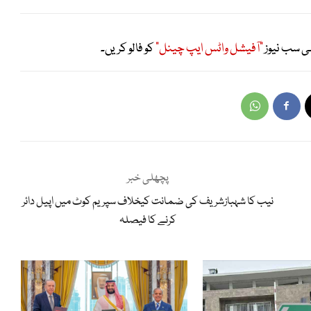
ی سب نیوز
"آفیشل واٹس ایپ چینل"
کو فالو کریں۔
پچھلی خبر
نیب کا شہبازشریف کی ضمانت کیخلاف سپریم کوٹ میں اپیل دائر
کرنے کا فیصلہ