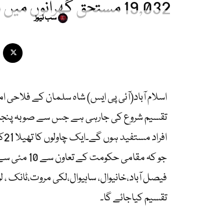
19,032 مستحق گھرانوں میں اشیا خردونوش کی تقسیم
سب نیوز
فیصل آباد،خانیوال، ساہیوال،لکی مروت،ٹانک ، ل
تقسیم کیاجائے گا۔