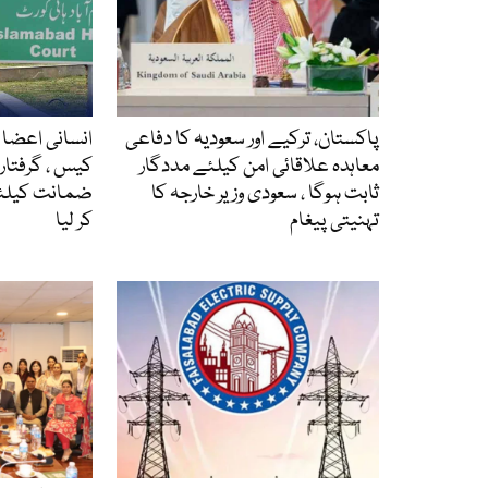
پاکستان، ترکیے اور سعودیہ کا دفاعی
انسانی اعضا ک
معاہدہ علاقائی امن کیلئے مددگار
ثابت ہوگا ، سعودی وزیر خارجہ کا
ضمانت کیلئے
تہنیتی پیغام
کر لیا