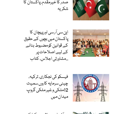
صدر کا خیرمقدم، پاکستان کا
شکریہ
این سی آر سی اور پہچان کا
پاکستان میں بچوں کے حقوق
کے قوانین کو مضبوط بنانے
کے لیے اصلاحات پر
مشاورتی اجلاس، کتاب...
فیسکو کی نجکاری، ترکیہ،
چینی سرمایہ کاروں سمیت
12ملکی و غیر ملکی گروپ
میدان میں