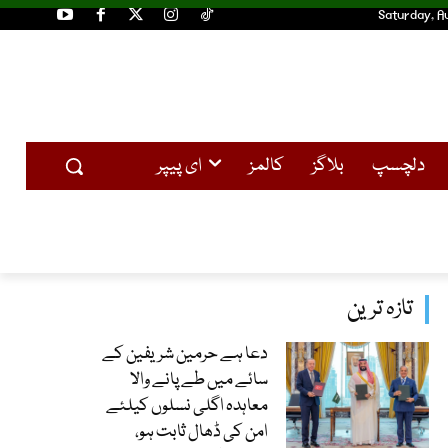
Saturday, A
دلچسپ
بلاگز
کالمز
ای پیپر
تازہ ترین
دعا ہے حرمین شریفین کے
سائے میں طے پانے والا
معاہدہ اگلی نسلوں کیلئے
امن کی ڈھال ثابت ہو،