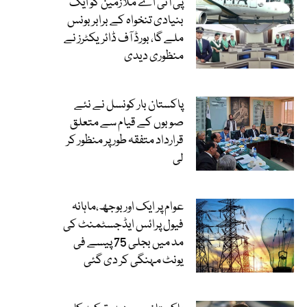
پی آئی اے ملازمین کو ایک
بنیادی تنخواہ کے برابر بونس
ملے گا، بورڈ آف ڈائریکٹرز نے
منظوری دیدی
پاکستان بار کونسل نے نئے
صوبوں کے قیام سے متعلق
قرارداد متفقہ طور پر منظور کر
لی
عوام پر ایک اور بوجھ،ماہانہ
فیول پرائس ایڈجسٹمنٹ کی
مد میں بجلی 75 پیسے فی
یونٹ مہنگی کر دی گئی