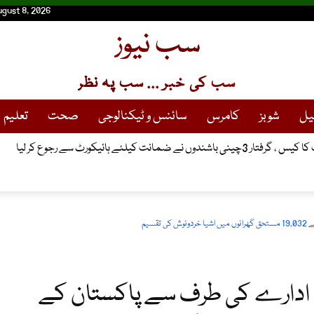
ugust 8, 2026
سب نیوز
سب کی خبر ... سب پہ نظر
یل
شوبز
کامرس
سائنس و ٹیکنالوجی
صحت
تعلیم
انت کیلئے ہائیکورٹ سے رجوع کر لیا
سیم
 ادارے کی طرف سے پاکستان کے