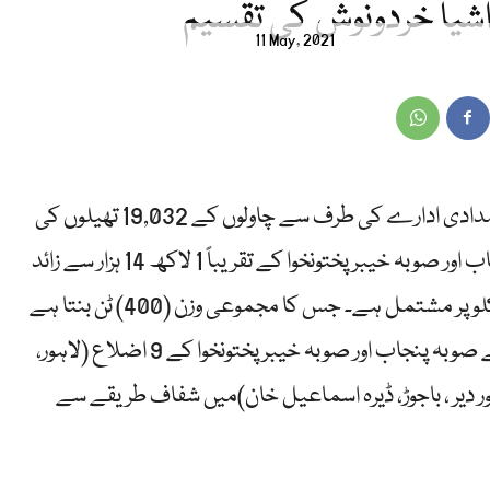
11 May, 2021
اسلام آباد(آئی پی ایس) شاہ سلمان کے فلاحی امدادی ادارے کی طرف سے چاولوں کے 19,032 تھیلوں کی
تقسیم شروع کی جارہی ہے جس سے صوبہ پنجاب اور صوبہ خیبر پختونخوا کے تقریباً 1 لاکھ 14 ہزار سے زائد
افراد مستفید ہوں گے۔ایک چاولوں کا تھیلا 21کلو پر مشتمل ہے۔ جس کا مجموعی وزن (400) ٹن بنتا ہے
جو کہ مقامی حکومت کے تعاون سے 10 مئی سے صوبہ پنجاب اور صوبہ خیبر پختونخوا کے 9 اضلاع (لاہور،
ور دیر ، باجوڑ، ڈیرہ اسماعیل خان)میں شفاف طریقے سے