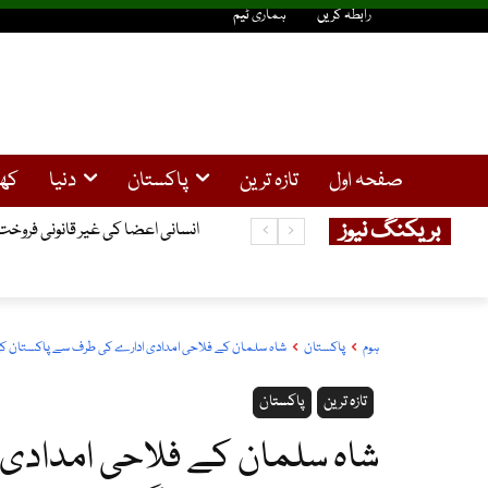
رابطہ کریں
ہماری ٹیم
صفحہ اول
تازہ ترین
پاکستان
دنیا
کھ
بریکنگ نیوز
انسانی اعضا کی غیر قانونی فروخت کا کیس ، گرفتار 3چینی باشندوں نے ضم
ہوم
پاکستان
شاہ سلمان کے فلاحی امدادی ادارے کی طرف سے پاکستان کے 19,032 مستحق گھرانوں میں اشیا خردونوش کی تق
تازہ ترین
پاکستان
شاہ سلمان کے فلاحی امدادی