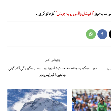
ی سب نیوز
"آفیشل واٹس ایپ چینل"
کو فالو کریں۔
پچھلی خبر
پر
میرے وکیل سیداحمد حسن شاہ ہیرا ہیں، ایسے لوگوں کی قدر کرنی
چاہئے، اکبر ایس بابر