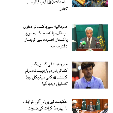
برآمدات 1.83ارب ڈالر سے
تجاوز
صومالیہ سے پاکستانی مغوی
اب تک رہا نہ ہوسکے جس پر
پاکستان افسردہ ہے، ترجمان
دفتر خارجہ
میر رضا علی کیس، قبر
کشائی اور دوبارہ پوسٹ مارٹم
کیلئے 8رکنی میڈیکل بورڈ
تشکیل دیدیا گیا
حکومت نے پی ٹی آئی کو ایک
بارپھر مذاکرات کی دعوت