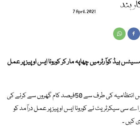
اربند
7 April, 2021
یٹس ہیڈ کوآرٹرمیں چھاپہ مار کر کورونا ایس او پیز پر عمل
دورے کے دوران یہ بات سامنے آئی کہ کامسیٹس انتظامیہ کی طرف سے 50فیصد کام گھروں سے کرنے کی
 اے سی سیکرٹریٹ نے کورونا ایس او پیز پر عمل درآمد کو
ی کیں ۔