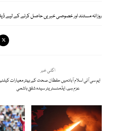
روزانہ مستند اور خصوصی خبریں حاصل کرنے کے لیے ڈیل
اگلی خبر
ایم سی آئی اسلام آبادمیں حفظان صحت کے بہتر معیارات کیلئے 
عزم ہے، ایڈمنسٹریٹر سیدہ شفق ہاشمی