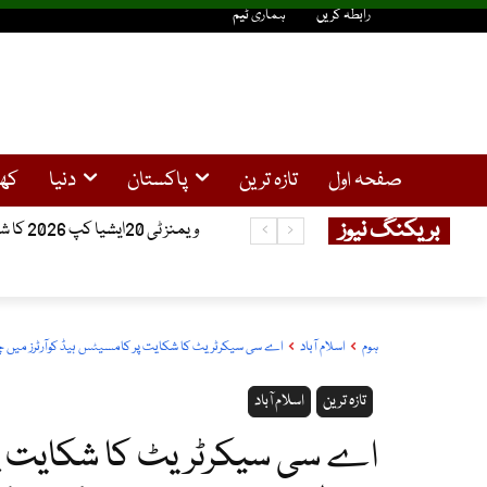
رابطہ کریں
ہماری ٹیم
صفحہ اول
تازہ ترین
پاکستان
دنیا
کھ
بریکنگ نیوز
ویمنز ٹی 20ایشیا کپ 2026 کا شیڈول جاری، پاکستان اور بھارت ایک ہی گروپ میں شامل
ہوم
اسلام آباد
اے سی سیکرٹریٹ کا شکایت پر کامسیٹس ہیڈ کوآرٹرز میں چھاپ
تازہ ترین
اسلام آباد
اے سی سیکرٹریٹ کا شکایت پر 