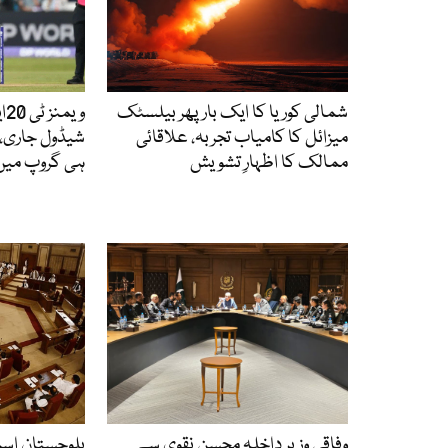
شمالی کوریا کا ایک بار پھر بیلسٹک
میزائل کا کامیاب تجربہ، علاقائی
شیڈول جاری، 
ممالک کا اظہارِ تشویش
ہی گروپ میں
وفاقی وزیر داخلہ محسن نقوی سے
بلوچستان اس