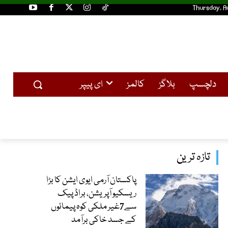
Thursday, A
دلچسپ
بلاگز
کالمز
ای پیپر
تازہ ترین
پاکستان آرمی ایوی ایشن کا بڑا
ریسکیو آپریشن، براڈ پیک
سے7غیر ملکی کوہ پیمائوں
کے جسد خاکی برآمد