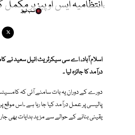
،انتظامیہ ایس او پیز پر مکمل ک
سب نیوز
اسلام آباد، اے سی سیکرٹریٹ انیل سعید نے کامس
درآمد کا جائزہ لیا ۔
پالیسی پر عمل درآمد کیا جا رہا ہے ۔اس موقع پر
یقینی بنانے کے حوالے سے مزید ہدایات بھی جار