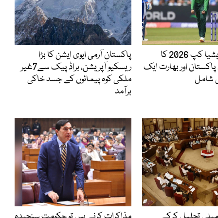
ویمنز ٹی 20ایشیا کپ 2026 کا
پاکستان آرمی ایوی ایشن کا بڑا
پاکستان اور بھارت ایک
ریسکیو آپریشن، براڈ پیک سے7غیر
 شامل
ملکی کوہ پیمائوں کے جسد خاکی
برآمد
مبلی تحلیل کرکے
مذاکرات کرنے ہیں تو حکومت سنجیدہ