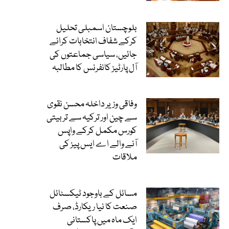
بلوچستان اسمبلی تحلیل
کرکے شفاف انتخابات کرائے
جائیں، سیاسی جماعتوں کی
آل پارٹیز کانفرنس کا مطالبہ
وفاقی وزیر داخلہ محسن نقوی
سے چین اور ترکیہ سے تربیتی
کورس مکمل کرکے واپس
آنے والے اے ایس پیز کی
ملاقات
مسائل کے باوجود ٹیکسٹائل
صنعت کا نیا ریکارڈ، صرف
ایک ماہ میں پاکستانی