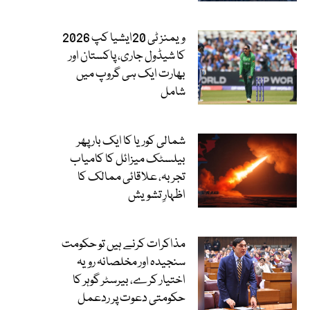
ویمنز ٹی 20ایشیا کپ 2026
کا شیڈول جاری، پاکستان اور
بھارت ایک ہی گروپ میں
شامل
شمالی کوریا کا ایک بار پھر
بیلسٹک میزائل کا کامیاب
تجربہ، علاقائی ممالک کا
اظہارِ تشویش
مذاکرات کرنے ہیں تو حکومت
سنجیدہ اور مخلصانہ رویہ
اختیار کرے، بیرسٹر گوہر کا
حکومتی دعوت پر ردعمل