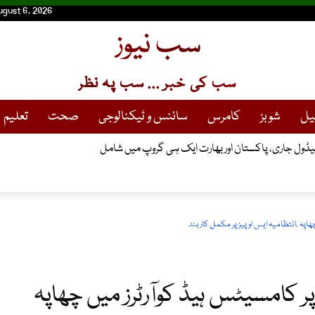
ugust 6, 2026
سب نیوز
سب کی خبر ... سب پہ نظر
یل
شوبز
کامرس
سائنس و ٹیکنالوجی
صحت
تعلیم
ہ ،انتظامیہ ایس او پیز پر مکمل کاربند
کامسیٹس ہیڈ کوآرٹرز میں چھاپہ