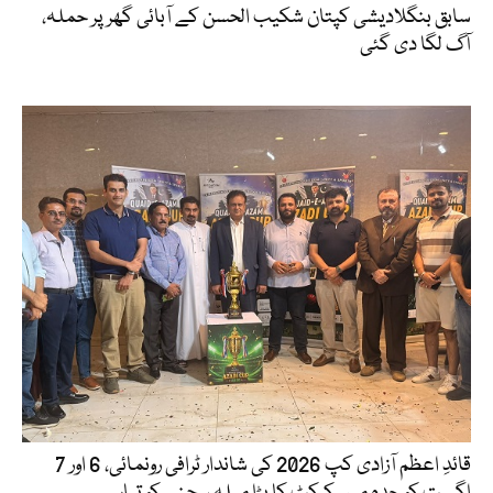
سابق بنگلادیشی کپتان شکیب الحسن کے آبائی گھر پر حملہ،
آگ لگا دی گئی
قائدِ اعظم آزادی کپ 2026 کی شاندار ٹرافی رونمائی، 6 اور 7