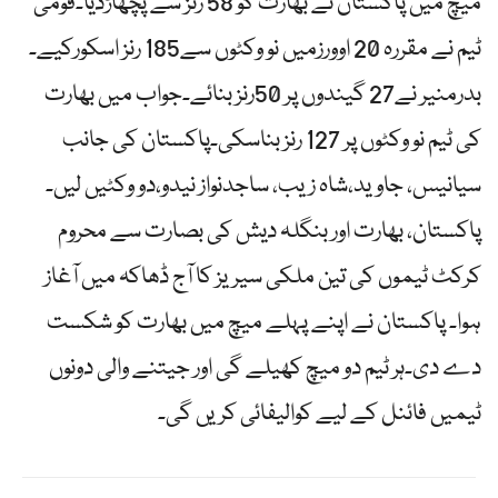
میچ میں پاکستان نے بھارت کو 58 رنز سے پچھاڑدیا۔قومی
ٹیم نے مقررہ 20 اوورزمیں نو وکٹوں سے185 رنز اسکورکیے۔
بدرمنیر نے27 گیندوں پر 50رنز بنائے۔جواب میں بھارت
کی ٹیم نو وکٹوں پر 127 رنز بناسکی۔پاکستان کی جانب
سیانیس، جاوید،شاہ زیب، ساجدنواز نیدو،دو وکٹیں لیں۔
پاکستان، بھارت اور بنگلہ دیش کی بصارت سے محروم
کرکٹ ٹیموں کی تین ملکی سیریز کا آج ڈھاکہ میں آغاز
ہوا۔ پاکستان نے اپنے پہلے میچ میں بھارت کو شکست
دے دی۔ہر ٹیم دو میچ کھیلے گی اور جیتنے والی دونوں
ٹیمیں فائنل کے لیے کوالیفائی کریں گی۔