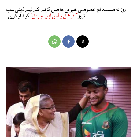
روزانہ مستند اور خصوصی خبریں حاصل کرنے کے لیے ڈیلی سب
نیوز
"آفیشل واٹس ایپ چینل"
کو فالو کریں۔