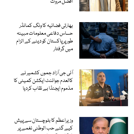
افضل مروت
بھارتی فضائیہ کا ونگ کمانڈر
حساس دفاعی معلومات مبینہ
طور پر پاکستان کو دینے کے الزام
میں گرفتار
آئی جی آزاد جموں کشمیر نے
کالعدم جوائنٹ ایکشن کمیٹی کا
مذموم ایجنڈا بے نقاب کردیا
وزیراعظم کا بلوچستان سے پیش
کیے گئے حب الوطنی نغمے پر