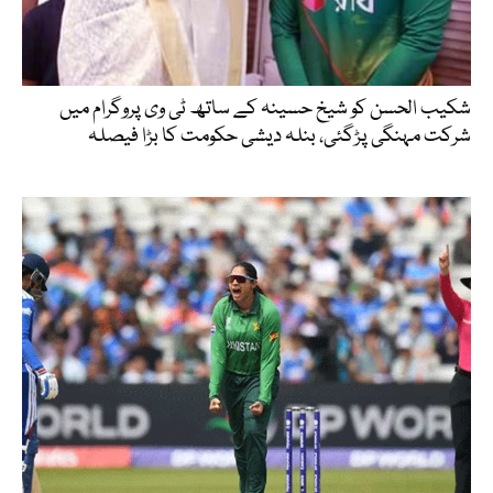
شکیب الحسن کو شیخ حسینہ کے ساتھ ٹی وی پروگرام میں
شرکت مہنگی پڑگئی، بنلہ دیشی حکومت کا بڑا فیصلہ