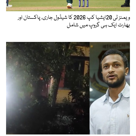
ویمنز ٹی 20ایشیا کپ 2026 کا شیڈول جاری، پاکستان اور
بھارت ایک ہی گروپ میں شامل