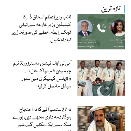
تازہ ترین
نائب وزیراعظم اسحاق ڈار کا
کینیڈین وزیر خارجہ سے ٹیلی
فونک رابطہ، خطے کی صورتحال پر
تبادلہ خیال
آئی ٹی ایف ٹینس ماسٹرز ورلڈ ٹیم
چیمپئن شپ، پاکستان نے
45پلس کیٹیگری میں سلور
میڈل حاصل کر لیا
نہ 27ستمبر آئے گا نہ احتجاج
ہوگا، ذمہ داری مجھے دیں، پورے
ملک سے لوگ نکلیں گے، شیر