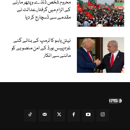
محروم شخص ڈنڈے و پتھر مارنے
کے الزام میں گرفتار،عدالت نے
مقدمے سے ڈسچارج کر دیا
نیتن یاہو کا ٹرمپ کے بنائے گئے
غزہ پیس بورڈ کے امن منصوبے کو
ماننے سے انکار