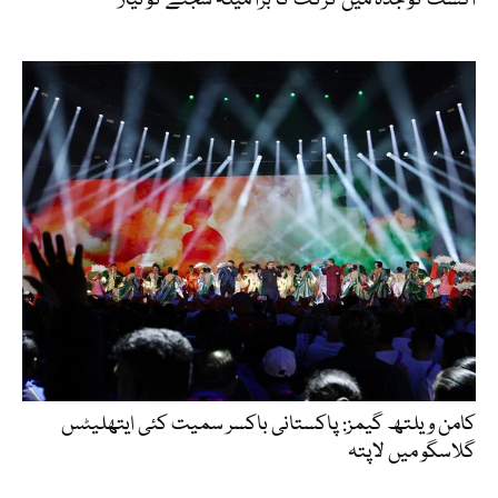
اگست کو جدہ میں کرکٹ کا بڑا میلہ سجنے کو تیار
کامن ویلتھ گیمز: پاکستانی باکسر سمیت کئی ایتھلیٹس
گلاسگو میں لاپتہ