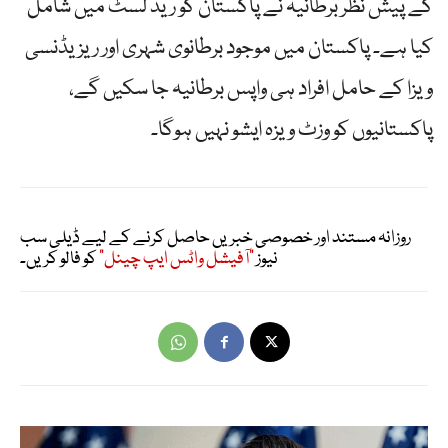
کے پیش نظر برطانیہ نے پاکستان کو ریڈ لسٹ میں شامل
کیا ہے۔ پاکستان میں موجود برطانوی شہری اور ریزیڈنسی
ویزا کے حامل افراد ہی واپس برطانیہ جا سکیں گے،
پاکستانیوں کو وزٹ ویزہ ایشو نہیں ہوگا۔
روزانہ مستند اور خصوصی خبریں حاصل کرنے کے لیے ڈیلی سب
نیوز
"آفیشل واٹس ایپ چینل"
کو فالو کریں۔