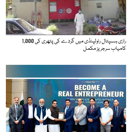
رازی ہسپتال راولپنڈی میں گردے کی پتھری کی 1,000
کامیاب سرجریز مکمل