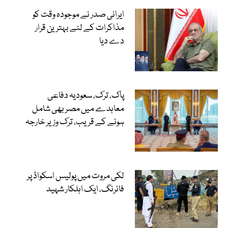
ایرانی صدر نے موجودہ وقت کو
مذاکرات کے لئے بہترین قرار
دے دیا
پاک، ترک، سعودیہ دفاعی
معاہدے میں مصر بھی شامل
ہونے کے قریب، ترک وزیر خارجہ
لکی مروت میں پولیس اسکواڈ پر
فائرنگ، ایک اہلکار شہید