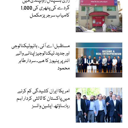
رازی ہسپتال راولپنڈی میں
گردے کی پتھری کی 1,000
کامیاب سرجریز مکمل
مستقبل اے آئی ، بائیوٹیکنالوجی
اور جدید ٹیکنالوجیز اپنانے والے
انٹرپرینیورز کا ھے۔ سردار طاہر
محمود
امریکا ایران کشیدگی کم کرنے
میں پاکستان کا ثالثی کردار اہم
رہا:ساؤتھ ایشین وائسز