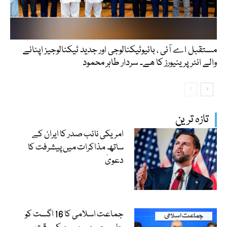
مستقبل اے آئی ، بائیوٹیکنالوجی اور جدید ٹیکنالوجیز اپنانے
والے انٹرپرینیورز کا ھے۔ سردار طاہر محمود
تازہ ترین
امریکی نائب صدر کا ایران کے
ساتھ مذاکرات میں پیشرفت کا
دعویٰ
جماعت اسلامی کا 16 اگست کو