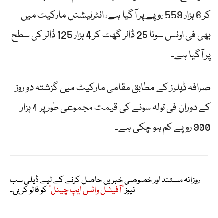
کر 6 ہزار 559 روپے پر آگیا ہے، انٹرنیشنل مارکیٹ میں
بھی فی اونس سونا 25 ڈالر گھٹ کر 4 ہزار 125 ڈالر کی سطح
پر آگیا ہے۔
صرافہ ڈیلرز کے مطابق مقامی مارکیٹ میں گزشتہ دو روز
کے دوران فی تولہ سونے کی قیمت مجموعی طور پر 4 ہزار
900 روپے کم ہو چکی ہے۔
روزانہ مستند اور خصوصی خبریں حاصل کرنے کے لیے ڈیلی سب
نیوز
"آفیشل واٹس ایپ چینل"
کو فالو کریں۔