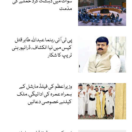
سوات میں دہشت گرد حملے کی
مذمت
پی ٹی آئی رہنما عبداللہ طاہر قتل
کیس میں نیا انکشاف، ڈرائیور ہنی
ٹریپ کا شکار
وزیراعظم کی فیلڈ مارشل کے
ہمراہ عمرہ کی ادائیگی، ملک
کیلئے خصوصی دعائیں