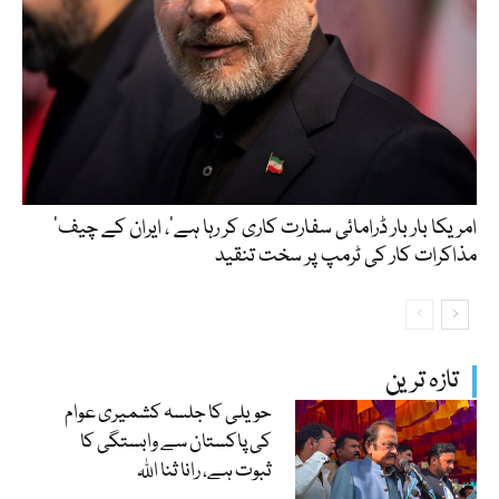
’امریکا بار بار ڈرامائی سفارت کاری کر رہا ہے‘، ایران کے چیف
مذاکرات کار کی ٹرمپ پر سخت تنقید
تازہ ترین
حویلی کا جلسہ کشمیری عوام
کی پاکستان سے وابستگی کا
ثبوت ہے، رانا ثنا اللہ