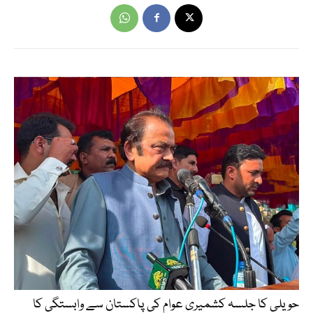
حویلی کا جلسہ کشمیری عوام کی پاکستان سے وابستگی کا