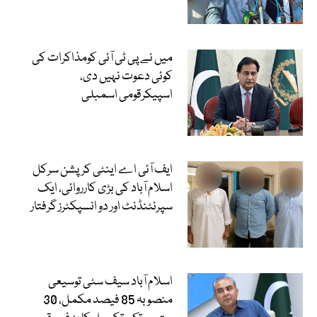
میں نے پی ٹی آئی کومذاکرات کی
کوئی دعوت نہیں دی،
اسپیکرقومی اسمبلی
ایف آئی اے اینٹی کرپشن سرکل
اسلام آباد کی بڑی کارروائی، ایک
سپرنٹنڈنٹ اور دو انسپکٹرز گرفتار
اسلام آباد سیف سٹی توسیعی
منصوبہ 85 فیصد مکمل، 30