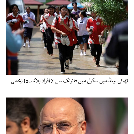
تھائی لینڈ میں سکول میں فائرنگ سے 7 افراد ہلاک، 15 زخمی