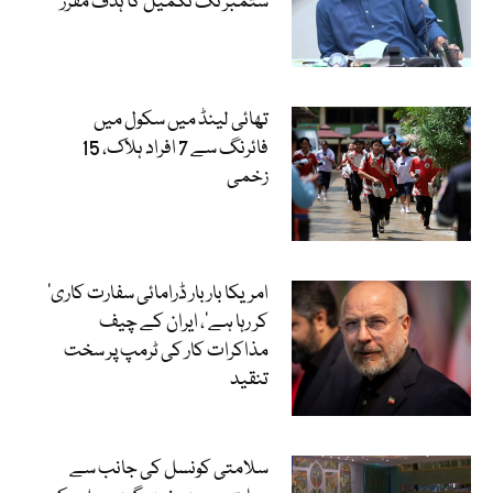
ستمبر تک تکمیل کا ہدف مقرر
تھائی لینڈ میں سکول میں
فائرنگ سے 7 افراد ہلاک، 15
زخمی
’امریکا بار بار ڈرامائی سفارت کاری
کر رہا ہے‘، ایران کے چیف
مذاکرات کار کی ٹرمپ پر سخت
تنقید
سلامتی کونسل کی جانب سے