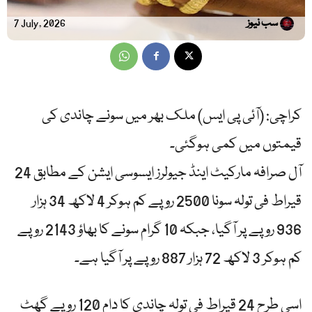
سب نیوز
7 July, 2026
کراچی: (آئی پی ایس) ملک بھر میں سونے چاندی کی
قیمتوں میں کمی ہوگئی۔
آل صرافہ مارکیٹ اینڈ جیولرز ایسوسی ایشن کے مطابق 24
قیراط فی تولہ سونا 2500 روپے کم ہوکر 4 لاکھ 34 ہزار
936 روپے پر آگیا، جبکہ 10 گرام سونے کا بھاؤ 2143 روپے
کم ہوکر 3 لاکھ 72 ہزار 887 روپے پر آگیا ہے۔
اسی طرح 24 قیراط فی تولہ چاندی کا دام 120 روپے گھٹ