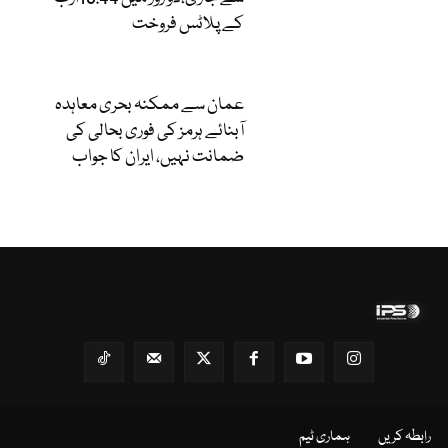
کے پلاٹس فروخت
عمان سے ممکنہ بحری معاہدہ
آبنائے ہرمز کی فوری بحالی کی
ضمانت نہیں، ایران کا جواب
رابطہ کریں
ہماری ٹیم