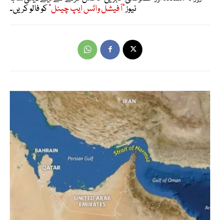
نیوز
"آفیشل واٹس ایپ چینل"
کو فالو کریں۔