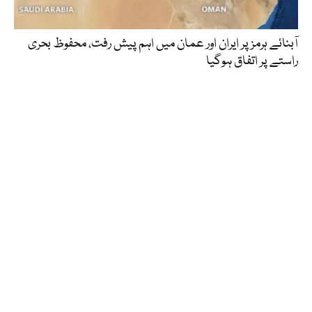
آبنائے ہرمز پر ایران اور عمان میں اہم پیش رفت، محفوظ بحری
راستے پر اتفاق ہوگیا