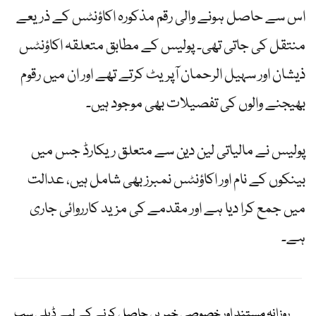
اس سے حاصل ہونے والی رقم مذکورہ اکاؤنٹس کے ذریعے
منتقل کی جاتی تھی۔ پولیس کے مطابق متعلقہ اکاؤنٹس
ذیشان اور سہیل الرحمان آپریٹ کرتے تھے اور ان میں رقوم
بھیجنے والوں کی تفصیلات بھی موجود ہیں۔
پولیس نے مالیاتی لین دین سے متعلق ریکارڈ جس میں
بینکوں کے نام اور اکاؤنٹس نمبرز بھی شامل ہیں، عدالت
میں جمع کرا دیا ہے اور مقدمے کی مزید کارروائی جاری
ہے۔
روزانہ مستند اور خصوصی خبریں حاصل کرنے کے لیے ڈیلی سب