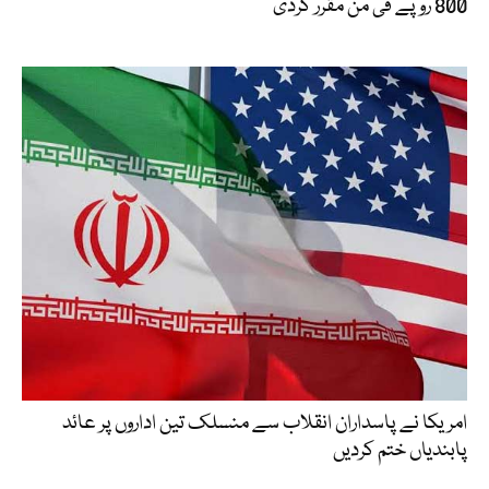
800 روپے فی من مقرر کردی
امریکا نے پاسداران انقلاب سے منسلک تین اداروں پر عائد
پابندیاں ختم کردیں