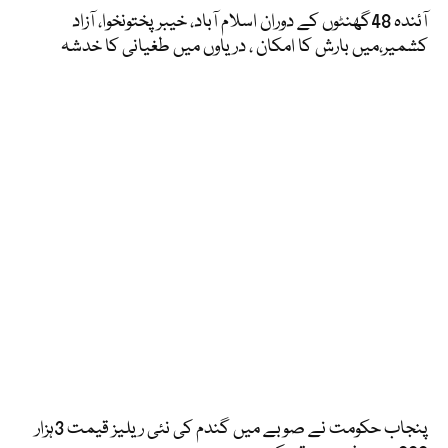
آئندہ 48گھنٹوں کے دوران اسلام آباد، خیبرپختونخوا، آزاد
کشمیر،میں بارش کا امکان ، دریاوں میں طغیانی کا خدشہ
پنجاب حکومت نے صوبے میں گندم کی نئی ریلیز قیمت 3ہزار