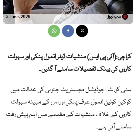
سب نیوز
3 June, 2026
کراچی:(آئی پی ایس) منشیات ڈیلر انمول پنکی اور سہولت
کاروں کی بینک تفصیلات سامنے آ گئیں۔
سٹی کورٹ ، جوڈیشل مجسٹریٹ جنوبی کی عدالت میں
کوکین کوئین انمول عرف پنکی اور اس کے مبینہ سہولت
کاروں کے خلاف منشیات کے مقدمے میں اہم پیش رفت
سامنے آئی ہے۔