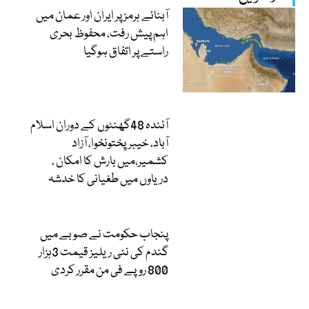
آبنائے ہرمز پر ایران اور عمان میں
اہم پیش رفت، محفوظ بحری
راستے پر اتفاق ہوگیا
آئندہ 48گھنٹوں کے دوران اسلام
آباد، خیبرپختونخوا، آزاد
کشمیر،میں بارش کا امکان ،
دریاوں میں طغیانی کا خدشہ
پنجاب حکومت نے صوبے میں
گندم کی نئی ریلیز قیمت 3ہزار
800 روپے فی من مقرر کردی