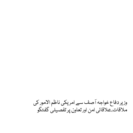
وزیر دفاع خواجہ آصف سے امریکی ناظم الامور کی
ملاقات،علاقائی امن اور تعاون پر تفصیلی گفتگو