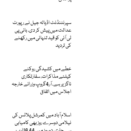
سپرنٹنڈنٹ اڈیالہ جیل نے رپورٹ
عدالت میں پیش کر دی، بانی پی
ٹی آئی کو قید تنہائی میں رکھنے
کی تردید
خطے میں کشیدگی روکنے
کیلئے مذاکرات، سفارتکاری
ناگزیر ہے، آر4گروپ وزرائے خارجہ
اجلاس میں اتفاق
اسلام آباد میں کمرشل پلاٹس کی
نیلامی دوسرے روز بھی کامیابی
سے جاری،دو روز میں 16.44ارب