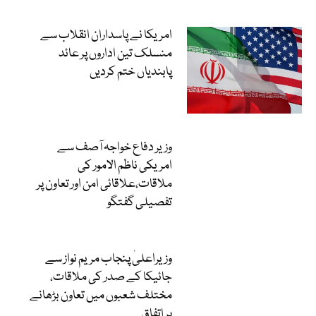
امریکا نے پاسداران انقلاب سے
منسلک تین اداروں پر عائد
پابندیاں ختم کردیں
وزیر دفاع خواجہ آصف سے
امریکی ناظم الامور کی
ملاقات،علاقائی امن اور تعاون پر
تفصیلی گفتگو
وزیراعلیٰ پنجاب مریم نواز سے
جائیکا کے صدر کی ملاقات،
مختلف شعبوں میں تعاون بڑھانے
پر اتفاق