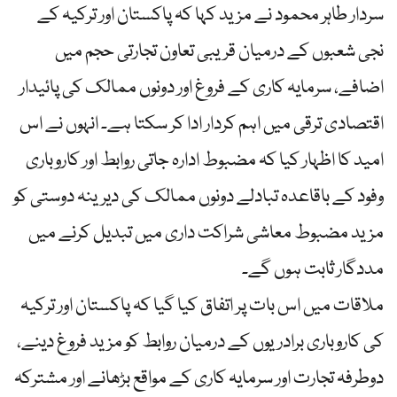
سردار طاہر محمود نے مزید کہا کہ پاکستان اور ترکیہ کے
نجی شعبوں کے درمیان قریبی تعاون تجارتی حجم میں
اضافے، سرمایہ کاری کے فروغ اور دونوں ممالک کی پائیدار
اقتصادی ترقی میں اہم کردار ادا کر سکتا ہے۔ انہوں نے اس
امید کا اظہار کیا کہ مضبوط ادارہ جاتی روابط اور کاروباری
وفود کے باقاعدہ تبادلے دونوں ممالک کی دیرینہ دوستی کو
مزید مضبوط معاشی شراکت داری میں تبدیل کرنے میں
مددگار ثابت ہوں گے۔
ملاقات میں اس بات پر اتفاق کیا گیا کہ پاکستان اور ترکیہ
کی کاروباری برادریوں کے درمیان روابط کو مزید فروغ دینے،
دوطرفہ تجارت اور سرمایہ کاری کے مواقع بڑھانے اور مشترکہ