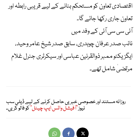
اقتصادی تعاون کو مستحکم بنانے کے لیے قریبی رابطہ اور
تعاون جاری رکھا جائے گا۔
آئی سی سی آئی کے وفد میں
نائب صدر عرفان چوہدری، سابق صدر شیخ عامر وحید،
ایگزیکٹو ممبر ذوالقرنین عباسی اور سیکرٹری جنرل غلام
مرتضیٰ شامل تھے۔
روزانہ مستند اور خصوصی خبریں حاصل کرنے کے لیے ڈیلی سب
نیوز
"آفیشل واٹس ایپ چینل"
کو فالو کریں۔