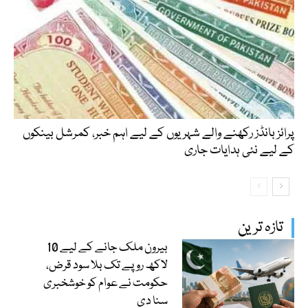
پرائز بانڈز رکھنے والے شہریوں کے لیے اہم خبر، کمرشل بینکوں
کے لیے نئی ہدایات جاری
تازہ ترین
بیرون ملک جانے کے لیے 10
لاکھ روپے تک بلا سود قرض،
حکومت نے عوام کو خوشخبری
سنا دی