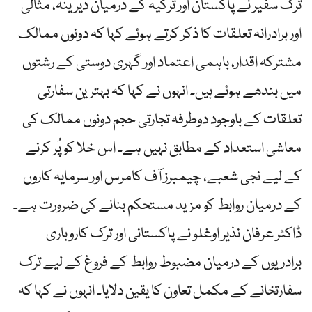
ترک سفیر نے پاکستان اور ترکیہ کے درمیان دیرینہ، مثالی
اور برادرانہ تعلقات کا ذکر کرتے ہوئے کہا کہ دونوں ممالک
مشترکہ اقدار، باہمی اعتماد اور گہری دوستی کے رشتوں
میں بندھے ہوئے ہیں۔ انہوں نے کہا کہ بہترین سفارتی
تعلقات کے باوجود دوطرفہ تجارتی حجم دونوں ممالک کی
معاشی استعداد کے مطابق نہیں ہے۔ اس خلا کو پُر کرنے
کے لیے نجی شعبے، چیمبرز آف کامرس اور سرمایہ کاروں
کے درمیان روابط کو مزید مستحکم بنانے کی ضرورت ہے۔
ڈاکٹر عرفان نذیر اوغلو نے پاکستانی اور ترک کاروباری
برادریوں کے درمیان مضبوط روابط کے فروغ کے لیے ترک
سفارتخانے کے مکمل تعاون کا یقین دلایا۔ انہوں نے کہا کہ