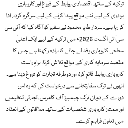
ترکیہ کے ساتھ اقتصادی روابط کے فروغ اور کاروباری
برادری کے لیے نئے مواقع پیدا کرنے کے لیے سرگرم کردار ادا
کر رہا ہے۔ سردار طاہر محمود نے سفیر کو آگاہ کیا کہ آئی سی
سی آئی اگست 2026ء میں ترکیہ کے لیے ایک اعلیٰ
سطحی کاروباری وفد لے جانے کا ارادہ رکھتا ہے جس کا
مقصد سرمایہ کاری کے مواقع تلاش کرنا، براہِ راست
کاروباری روابط قائم کرنا اور دوطرفہ تجارت کو فروغ دینا ہے۔
انہوں نے ترک سفارتخانے سے درخواست کی کہ وہ اس
دورے کے دوران ترک چیمبرز آف کامرس، تجارتی تنظیموں
اور ممتاز کاروباری شخصیات کے ساتھ ملاقاتوں کے انعقاد
میں تعاون فراہم کرے۔