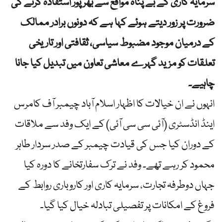
سرمایہ کاری کے بے پناہ مواقع سے بھرپور استفادہ کرنے کی
ضرورت پر زور دیتے ہوئے کہا ہے کہ دونوں برادر ممالک
کے درمیان موجود مضبوط سیاسی، ثقافتی اور تاریخی
تعلقات کو مزید گہرے معاشی تعاون میں تبدیل کیا جانا
چاہیے۔
انہوں نے ان خیالات کا اظہار اسلام آباد چیمبر آف کامرس
اینڈ انڈسٹری (آئی سی سی آئی) کے ایک وفد سے ملاقات
کے دوران کیا جس کی قیادت چیمبر کے صدر سردار طاہر
محمود کر رہے تھے۔ وفد نے ترک سفارتخانے کا دورہ کیا
جہاں دوطرفہ تجارت، سرمایہ کاری اور کاروباری روابط کے
فروغ کے امکانات پر تفصیلی تبادلہ خیال کیا گیا۔