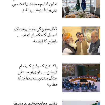
تعاون کا اہم معاہدہ، زراعت میں
بھی روابط بڑھانے پر اتفاق
لانگ مارچ کی تیاریاں،تحریک
انصاف کا حکمران اتحاد سے
رابطوں کا فیصلہ
پاکستان کا سوڈان کے تمام
فریقین سے فوری اور مستقل
جنگ بندی پر عملدرآمد کا
مطالبہ
دفاعی معاہدہ دہائیوں پر محیط