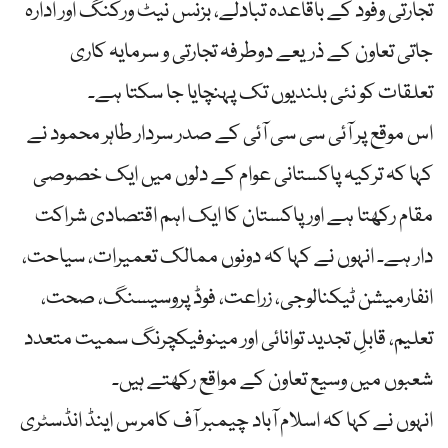
تجارتی وفود کے باقاعدہ تبادلے، بزنس نیٹ ورکنگ اور ادارہ
جاتی تعاون کے ذریعے دوطرفہ تجارتی و سرمایہ کاری
تعلقات کو نئی بلندیوں تک پہنچایا جا سکتا ہے۔
اس موقع پر آئی سی سی آئی کے صدر سردار طاہر محمود نے
کہا کہ ترکیہ پاکستانی عوام کے دلوں میں ایک خصوصی
مقام رکھتا ہے اور پاکستان کا ایک اہم اقتصادی شراکت
دار ہے۔ انہوں نے کہا کہ دونوں ممالک تعمیرات، سیاحت،
انفارمیشن ٹیکنالوجی، زراعت، فوڈ پروسیسنگ، صحت،
تعلیم، قابلِ تجدید توانائی اور مینوفیکچرنگ سمیت متعدد
شعبوں میں وسیع تعاون کے مواقع رکھتے ہیں۔
انہوں نے کہا کہ اسلام آباد چیمبر آف کامرس اینڈ انڈسٹری