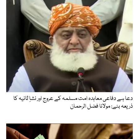
دعا ہے دفاعی معاہدہ امت مسلمہ کے عروج اور نشاِ ثانیہ کا
ذریعہ بنے: مولانا فضل الرحمان