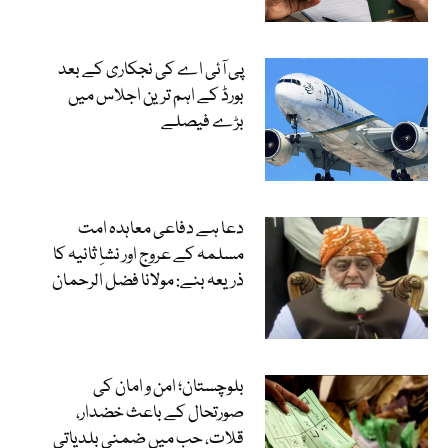
پی آئی اے کی نجکاری کے بعد
بورڈ کے اہم ترین اجلاس میں
بڑے فیصلے
دعا ہے دفاعی معاہدہ امت
مسلمہ کے عروج اور نشاِ ثانیہ کا
ذریعہ بنے: مولانا فضل الرحمان
بلوچستان؛ امن و امان کی
صورتحال کے باعث خضدار،
قلات، حب میں ضمنی بلدیاتی