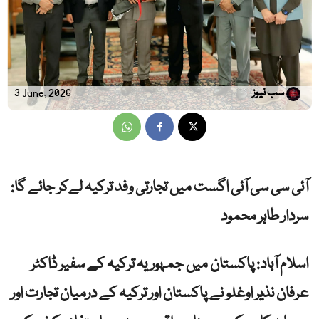
سب نیوز
3 June, 2026
آئی سی سی آئی اگست میں تجارتی وفد ترکیہ لےکر جائے گا:
سردار طاہر محمود
اسلام آباد: پاکستان میں جمہوریہ ترکیہ کے سفیر ڈاکٹر
عرفان نذیر اوغلو نے پاکستان اور ترکیہ کے درمیان تجارت اور