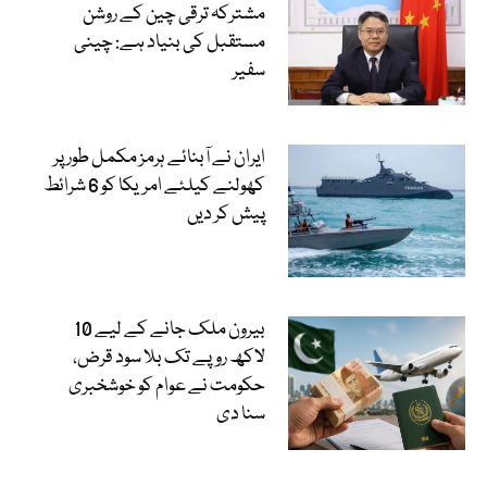
مشترکہ ترقی چین کے روشن
مستقبل کی بنیاد ہے: چینی
سفیر
ایران نے آبنائے ہرمز مکمل طور پر
کھولنے کیلئے امریکا کو 6 شرائط
پیش کر دیں
بیرون ملک جانے کے لیے 10
لاکھ روپے تک بلا سود قرض،
حکومت نے عوام کو خوشخبری
سنا دی