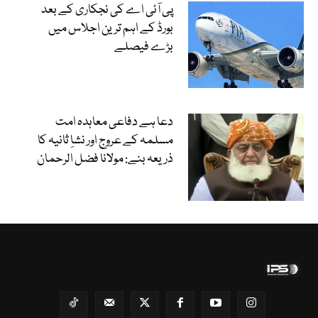
پی آئی اے کی نجکاری کے بعد
بورڈ کے اہم ترین اجلاس میں
بڑے فیصلے
دعا ہے دفاعی معاہدہ امت
مسلمہ کے عروج اور نشاِ ثانیہ کا
ذریعہ بنے: مولانا فضل الرحمان