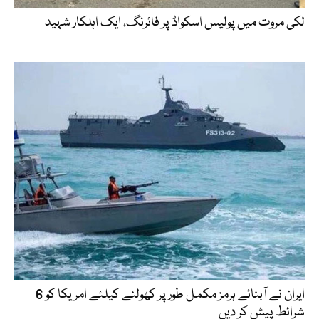
لکی مروت میں پولیس اسکواڈ پر فائرنگ، ایک اہلکار شہید
ایران نے آبنائے ہرمز مکمل طور پر کھولنے کیلئے امریکا کو 6
شرائط پیش کر دیں