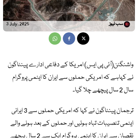
سب نیوز
3 July, 2025
واشنگٹن(آئی پی ایس) امریکا کے دفاعی ادارے پینٹاگون
نے کہاہے کہ امریکی حملوں سے ایران کا ایٹمی پروگرام
سال 2 سال پیچھے چلا گیا۔
ترجمان پینٹاگون نے کہا کہ امریکی حملوں سے 3 ایرانی
ایٹمی تنصیبات تباہ ہوئیں اور حملوں کے بعد ہونے والے
نقصان سے ایران کا ایٹمی پروگرام ایک سے 2 سال پیچھے