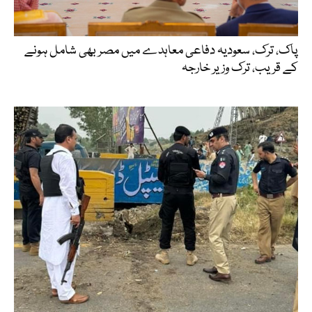
پاک، ترک، سعودیہ دفاعی معاہدے میں مصر بھی شامل ہونے
کے قریب، ترک وزیر خارجہ