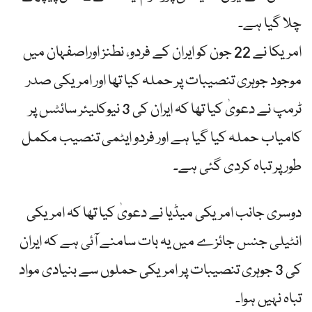
چلا گیا ہے۔
امریکا نے 22 جون کو ایران کے فردو، نطنز اوراصفہان میں
موجود جوہری تنصیبات پر حملہ کیا تھا اور امریکی صدر
ٹرمپ نے دعویٰ کیا تھا کہ ایران کی 3 نیوکلیئر سائٹس پر
کامیاب حملہ کیا گیا ہے اور فردو ایٹمی تنصیب مکمل
طور پر تباہ کردی گئی ہے۔
دوسری جانب امریکی میڈیا نے دعویٰ کیا تھا کہ امریکی
انٹیلی جنس جائزے میں یہ بات سامنے آئی ہے کہ ایران
کی 3 جوہری تنصیبات پر امریکی حملوں سے بنیادی مواد
تباہ نہیں ہوا۔