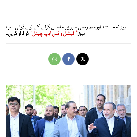
روزانہ مستند اور خصوصی خبریں حاصل کرنے کے لیے ڈیلی سب
نیوز
"آفیشل واٹس ایپ چینل"
کو فالو کریں۔