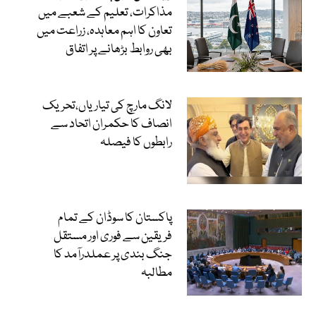
مذاکرات، تعلیم کے شعبے میں
تعاون کا اہم معاہدہ، زراعت میں
بھی روابط بڑھانے پر اتفاق
لانگ مارچ کی تیاریاں،تحریک
انصاف کا حکمران اتحاد سے
رابطوں کا فیصلہ
پاکستان کا سوڈان کے تمام
فریقین سے فوری اور مستقل
جنگ بندی پر عملدرآمد کا
مطالبہ