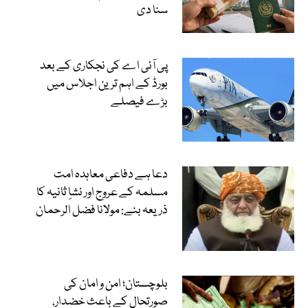
سنا دی
پی آئی اے کی نجکاری کے بعد
بورڈ کے اہم ترین اجلاس میں
بڑے فیصلے
دعا ہے دفاعی معاہدہ امت
مسلمہ کے عروج اور نشاِ ثانیہ کا
ذریعہ بنے: مولانا فضل الرحمان
بلوچستان؛ امن و امان کی
صورتحال کے باعث خضدار،