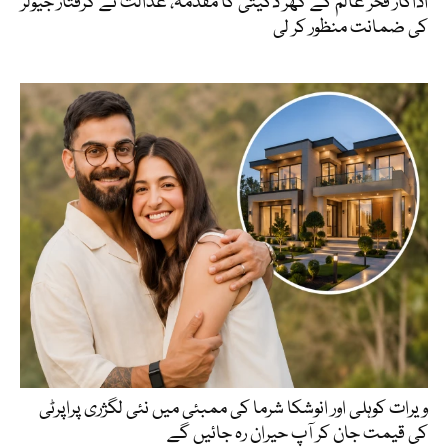
اداکار فخر عالم کے گھر ڈکیتی کا مقدمہ، عدالت نے گرفتار جیولر
کی ضمانت منظور کر لی
ویرات کوہلی اور انوشکا شرما کی ممبئی میں نئی لگژری پراپرٹی
کی قیمت جان کر آپ حیران رہ جائیں گے