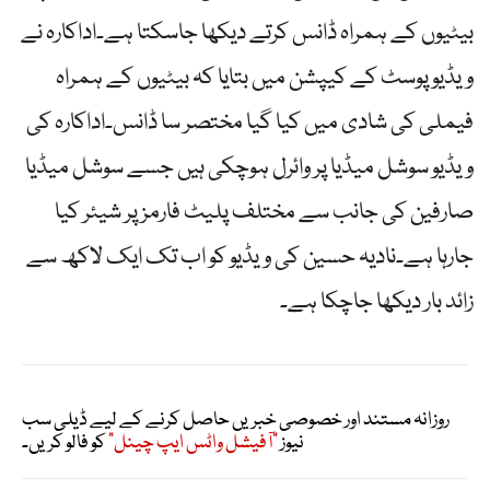
بیٹیوں کے ہمراہ ڈانس کرتے دیکھا جاسکتا ہے۔اداکارہ نے
ویڈیو پوسٹ کے کیپشن میں بتایا کہ بیٹیوں کے ہمراہ
فیملی کی شادی میں کیا گیا مختصر سا ڈانس۔اداکارہ کی
ویڈیو سوشل میڈیا پر وائرل ہوچکی ہیں جسے سوشل میڈیا
صارفین کی جانب سے مختلف پلیٹ فارمز پر شیئر کیا
جارہا ہے۔نادیہ حسین کی ویڈیو کو اب تک ایک لاکھ سے
زائد بار دیکھا جاچکا ہے۔
روزانہ مستند اور خصوصی خبریں حاصل کرنے کے لیے ڈیلی سب
نیوز
"آفیشل واٹس ایپ چینل"
کو فالو کریں۔