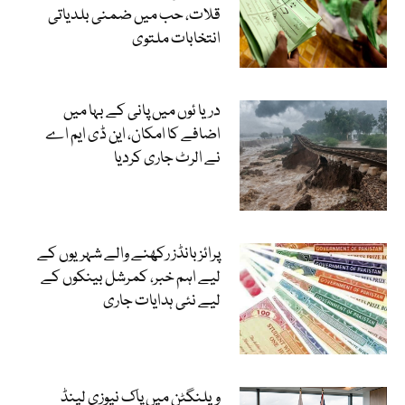
قلات، حب میں ضمنی بلدیاتی
انتخابات ملتوی
دریا ئوں میں پانی کے بہا میں
اضافے کا امکان، این ڈی ایم اے
نے الرٹ جاری کردیا
پرائز بانڈز رکھنے والے شہریوں کے
لیے اہم خبر، کمرشل بینکوں کے
لیے نئی ہدایات جاری
ویلنگٹن میں پاک نیوزی لینڈ