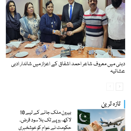
دبئی میں معروف شاعر احمد اشفاق کے اعزاز میں شاندار ادبی
عشائیہ
تازہ ترین
بیرون ملک جانے کے لیے 10
لاکھ روپے تک بلا سود قرض،
حکومت نے عوام کو خوشخبری