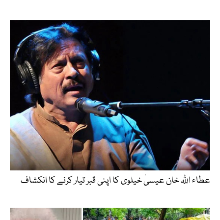
عطاء اللّٰہ خان عیسیٰ خیلوی کا اپنی قبر تیار کرنے کا انکشاف