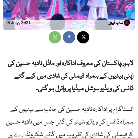
سب نیوز
14 July, 2021
لاہور،پاکستان کی معروف اداکارہ اور ماڈل نادیہ حسین کی
اپنی بیٹیوں کے ہمراہ فیملی کی شادی میں کیے گئے
ڈانس کی ویڈیو سوشل میڈیا پر وائرل ہو گئی۔
انسٹاگرام پر اداکارہ نادیہ حسین کی جانب سے بیٹیوں کے
ہمراہ ڈانس کی ویڈیو شیئر کی گئی جس میں نادیہ حسین
کو فیملی کی شادی کی تقریب میں گانے شکر ونڈا رے پر