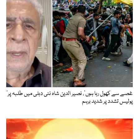
’غصے سے کھول رہا ہوں‘، نصیر الدین شاہ نئی دہلی میں طلبہ پر
پولیس تشدد پر شدید برہم