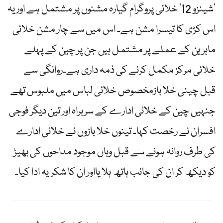
‘شینزو 12’ خلائی پروگرام گیارہ مشنوں پر مشتمل ہے اور یہ
اس کڑی کا تیسرا مشن ہے۔ اس میں سے چار مشن خلائی
ماہرین کے عملے پر مشتمل ہیں جن پر چین کے پہلے
خلائی مرکز مکمل کرنے کی ذمہ داری ہے۔روانگی سے
قبل چینی خلا بازمخصوص خلائی لباس میں ملبوس تھے
جنہیں چین کے خلائی ادارے کے سربراہ اور تین دیگر فوجی
افسران نے رخصت کہا۔ تینوں خلا بازوں نے خلائی ادارے
کی طرف روانہ ہونے سے قبل وہاں موجود مداحوں کی بھیڑ
کو دیکھ کر ان کی جانب ہاتھ ہلا یااور ان کا شکریہ ادا کیا۔