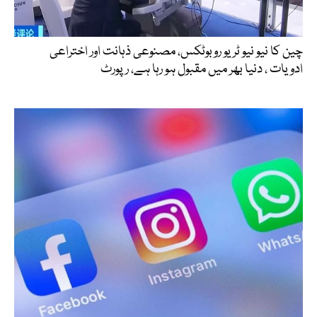
چین کا نیو نیو ٹریو روبوٹکس، مصنوعی ذہانت اور اختراعی
ادویات ، دنیا بھر میں مقبول ہو رہا ہے، رپورٹ