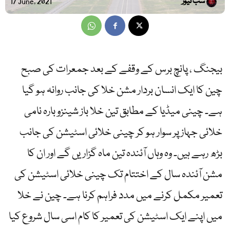
سب نیوز
17 June, 2021
بیجنگ ، پانچ برس کے وقفے کے بعد جمعرات کی صبح
چین کا ایک انسان بردار مشن خلا کی جانب روانہ ہو گیا
ہے۔ چینی میڈیا کے مطابق تین خلا باز شینزو بارہ نامی
خلائی جہاز پر سوار ہو کر چینی خلائی اسٹیشن کی جانب
بڑھ رہے ہیں۔ وہ وہاں آئندہ تین ماہ گزاریں گے اور ان کا
مشن آئندہ سال کے اختتام تک چینی خلائی اسٹیشن کی
تعمیر مکمل کرنے میں مدد فراہم کرنا ہے۔ چین نے خلا
میں اپنے ایک اسٹیشن کی تعمیر کا کام اسی سال شروع کیا