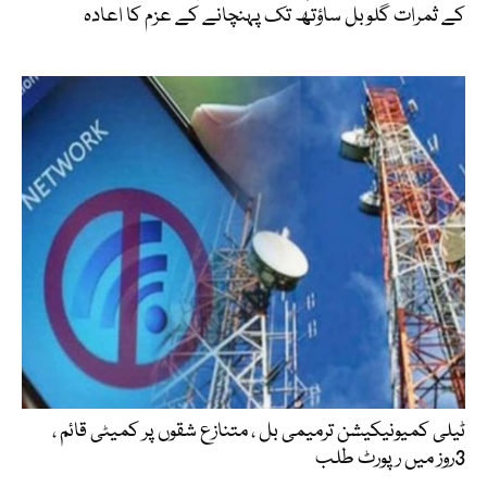
کے ثمرات گلوبل ساؤتھ تک پہنچانے کے عزم کا اعادہ
ٹیلی کمیونیکیشن ترمیمی بل ، متنازع شقوں پر کمیٹی قائم ،
3روز میں رپورٹ طلب