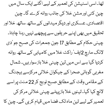
تھا۔ اسی اسٹیشن کی تعمیر کے لیے اگلے ایک سال میں
چین کئی اور مشن خلا کی جانب روانہ کرے گا۔ چین
اقتصادی، عسکری اور دیگر میدانوں کے ساتھ ساتھ خلا اور
تحقیق میں بھی اپنے حریفوں سے پیچھے نہیں رہنا چاہتا۔
چینی حکام کے مطابق 17 جون جمعرات کی صبح جو ‘دی
لانگ مارچ 2ایف’ راکٹ خلا میں کامیابی کے ساتھ روانہ
کردیا گیا ہے اس میں تین چینی خلا باز سوار ہیں۔ شمال
مغربی گوبائی صحرا کے جیکوان خلائی مرکزسے بیجنگ
کے مقامی وقت کے مطابق صبح نو بج کر 22 منٹ پر اسے
لانچ کیا گیا۔ تینوں خلا باز پہلے چینی خلائی مرکز کی
تعمیر کے لیے تین ماہ تک فضا میں قیام کریں گے۔ چین کا