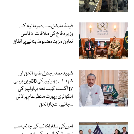
فیلڈ مارشل سے صومالیہ کے
وزیر دفاع کی ملاقات، دفاعی
تعاون مزید مضبوط بنانے پر اتفاق
شہید صدر جنرل ضیا الحق اور
شہدائے بہاولپور کی 38ویں برسی
17اگست کو،سانحہ بہاولپور کی
انکوائری رپورٹ منظر عام پر لائی
جائے، اعجاز الحق...
امریکی سفارتخانے کی جانب سے