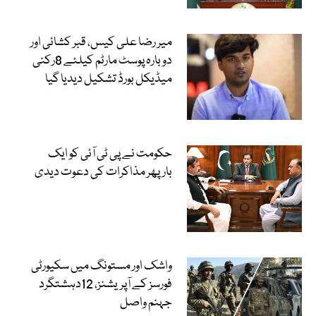
میر رضا علی کیس، قبر کشائی اور
دوبارہ پوسٹ مارٹم کیلئے 8رکنی
میڈیکل بورڈ تشکیل دیدیا گیا
حکومت نے پی ٹی آئی کو ایک
بارپھر مذاکرات کی دعوت دیدی
واشک اور مستونگ میں سکیورٹی
فورسز کے آپریشنز، 12دہشتگرد
جہنم واصل