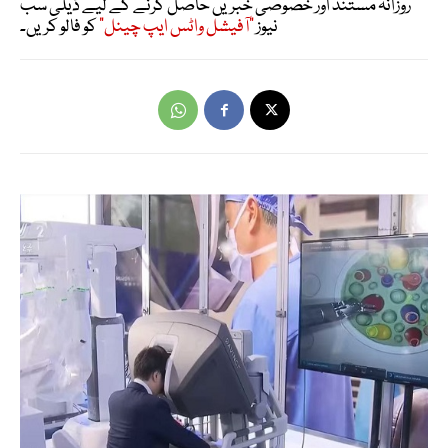
روزانہ مستند اور خصوصی خبریں حاصل کرنے کے لیے ڈیلی سب
نیوز
"آفیشل واٹس ایپ چینل"
کو فالو کریں۔