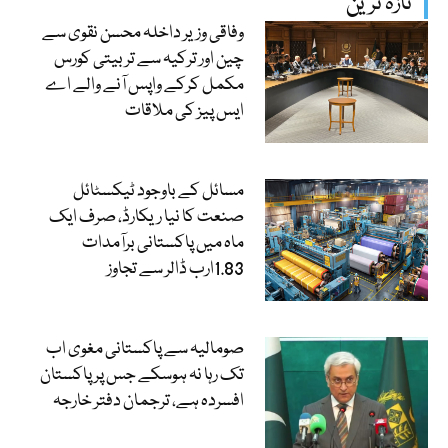
تازہ ترین
وفاقی وزیر داخلہ محسن نقوی سے
چین اور ترکیہ سے تربیتی کورس
مکمل کرکے واپس آنے والے اے
ایس پیز کی ملاقات
مسائل کے باوجود ٹیکسٹائل
صنعت کا نیا ریکارڈ، صرف ایک
ماہ میں پاکستانی برآمدات
1.83ارب ڈالر سے تجاوز
صومالیہ سے پاکستانی مغوی اب
تک رہا نہ ہوسکے جس پر پاکستان
افسردہ ہے، ترجمان دفتر خارجہ