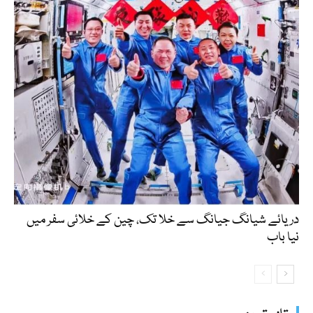
دریائے شیانگ جیانگ سے خلا تک، چین کے خلائی سفر میں
نیا باب