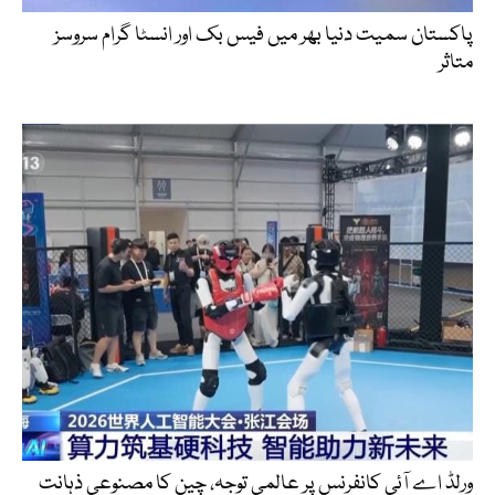
پاکستان سمیت دنیا بھر میں فیس بک اور انسٹا گرام سروسز
متاثر
ورلڈ اے آئی کانفرنس پر عالمی توجہ، چین کا مصنوعی ذہانت