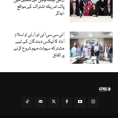
زرعی ٹیکنالوجی کے شعبے میں
پاک امریکہ اشتراک کے مواقع
اجاگر
آئی سی سی آئی اور آر ٹی او اسلام
آباد کا ٹیکس دہندگان کے لیے
مشترکہ سہولت مہم شروع کرنے
پر اتفاق