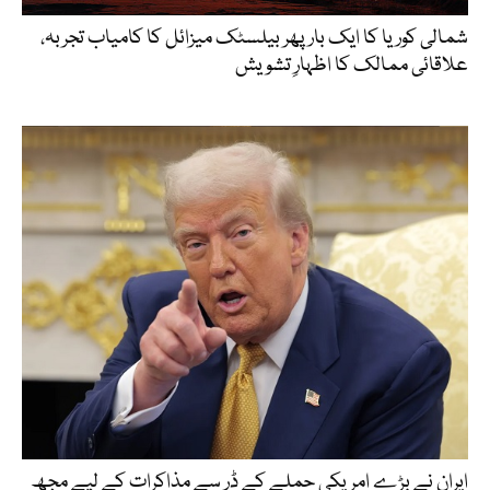
شمالی کوریا کا ایک بار پھر بیلسٹک میزائل کا کامیاب تجربہ،
علاقائی ممالک کا اظہارِ تشویش
ایران نے بڑے امریکی حملے کے ڈر سے مذاکرات کے لیے مجھ