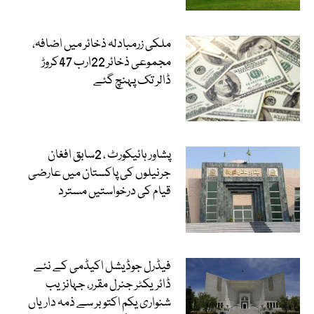
ملکی زرمبادلہ ذخائر میں اضافہ،
مجموعی ذخائر 22ارب 47کروڑ
ڈالر تک پہنچ گئے
پشاور ہائیکورٹ ، 2سابق افغان
جرنیلوں کی پاکستان میں عارضی
قیام کی درخواستیں مسترد
فیڈرل جوڈیشل اکیڈمی کے نئے
ڈائریکٹر جنرل مقرر، جہانزیب
شنواری یکم اکتوبر سے ذمہ داریاں