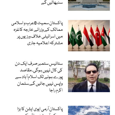
سنبھالیں گے
پاکستان سمیت 8عرب و اسلامی
ممالک کے وزرائے خارجہ کاغزہ
میں اسرائیلی خلاف ورزیوں پر
مشترکہ اعلامیہ جاری
ستائیس ستمبر صرف ایک دن
کی کال نہیں ہوگی، مقاصد
پورے ہونے تک اسلام آباد سے
واپس نہیں جائیں گے،سلمان
اکرم راجا
پاکستان آرمی ایوی ایشن کا بڑا