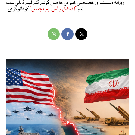
روزانہ مستند اور خصوصی خبریں حاصل کرنے کے لیے ڈیلی سب
نیوز
"آفیشل واٹس ایپ چینل"
کو فالو کریں۔