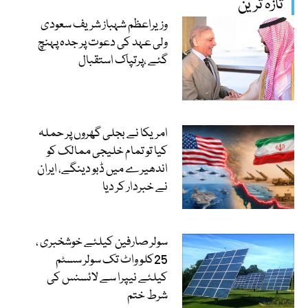
تازہ ترین
وزیراعظم شہباز شریف سعودی
ولی عہد کی دعوت پر جدہ پہنچ
گئے ،پرتپاک استقبال
امریکا نے بجلی گھروں پر حملہ
کیا تو تمام خلیجی ممالک کو
اندھیرے میں ڈبو دینگے، ایران
نے خبردار کر دیا
سولر صارفین کیلئے خوشخبری ،
25کلو واٹ تک سولر سسٹم
کیلئے نیپرا سے لائسنس کی
شرط ختم