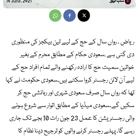
سب نیوز
14 June, 2021
ریاض ، رواں سال کے حج کے لیے تین بیکجز کی منظوری
دی گئی ہے ،سعودی حکام کے مطابق محرم کے بغیر
خواتین سمیت حج کا ارادہ رکھنے والے تمام افراد حج کے
لیے آن لائن رجسٹر کروا سکتے ہیں۔سعودی حکومت نے کہا
تھا کہ رواں سال صرف سعودی شہری اور رہائشی حج کر
سکیں گے۔سعودی میڈیا کے مطابق اتوار سے شروع ہونے
والی رجسٹریشن کا عمل 23 جون رات 10 بجے تک جاری
رہے گا، پہلے رجسٹر کرنے والوں کو ترجیح دینا نظام کا