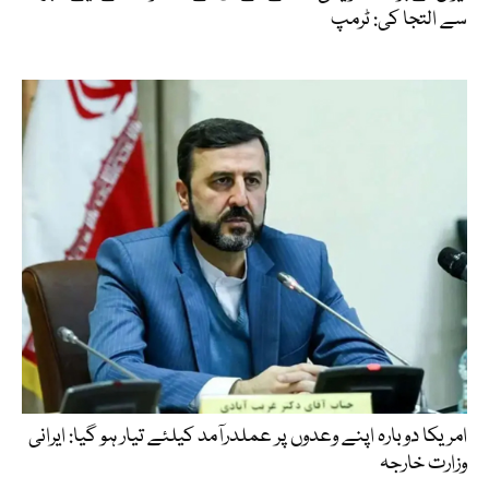
سے التجا کی: ٹرمپ
امریکا دوبارہ اپنے وعدوں پر عملدرآمد کیلئے تیار ہو گیا: ایرانی
وزارت خارجہ