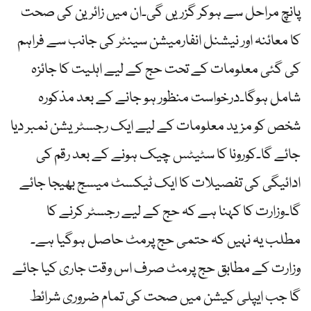
پانچ مراحل سے ہوکر گزریں گی۔ان میں زائرین کی صحت
کا معائنہ اور نیشنل انفارمیشن سینٹر کی جانب سے فراہم
کی گئی معلومات کے تحت حج کے لیے اہلیت کا جائزہ
شامل ہوگا۔درخواست منظور ہو جانے کے بعد مذکورہ
شخص کو مزید معلومات کے لیے ایک رجسٹریشن نمبر دیا
جائے گا۔کورونا کا سٹیٹس چیک ہونے کے بعد رقم کی
ادائیگی کی تفصیلات کا ایک ٹیکسٹ میسج بھیجا جائے
گا۔وزارت کا کہنا ہے کہ حج کے لیے رجسٹر کرنے کا
مطلب یہ نہیں کہ حتمی حج پرمٹ حاصل ہوگیا ہے۔
وزارت کے مطابق حج پرمٹ صرف اس وقت جاری کیا جائے
گا جب ایپلی کیشن میں صحت کی تمام ضروری شرائط