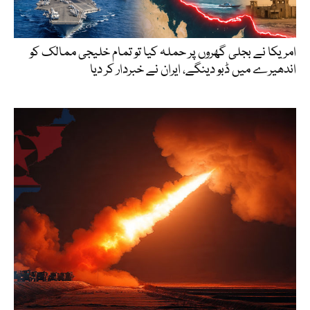
امریکا نے بجلی گھروں پر حملہ کیا تو تمام خلیجی ممالک کو
اندھیرے میں ڈبو دینگے، ایران نے خبردار کر دیا