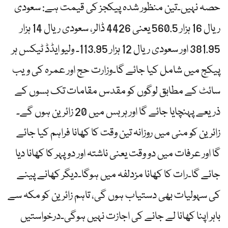
حصہ نہیں۔تین منظور شدہ پیکجز کی قیمت ہے: سعودی
ریال 16 ہزار 560.5 یعنی 4426 ڈالر، سعودی ریال 14 ہزار
381.95 اور سعودی ریال 12 ہزار 113.95۔ ولیو ایڈڈ ٹیکس ہر
پیکج میں شامل کیا جائے گا۔وزارت حج اور عمرہ کی ویب
سائٹ کے مطابق لوگوں کو مقدس مقامات تک بسوں کے
ذریعے پہنچایا جائے گا اور ہر بس میں 20 زائرین ہوں گے۔
زائرین کو منی میں روزانہ تین وقت کا کھانا فراہم کیا جائے
گا اور عرفات میں دو وقت یعنی ناشتہ اور دوپہر کا کھانا دیا
جائے گا۔رات کا کھانا مزدلفہ میں ہوگا۔دیگر کھانے پینے
کی سہولیات بھی دستیاب ہوں گی، تاہم زائرین کو مکہ سے
باہر اپنا کھانا لے جانے کی اجازت نہیں ہوگی۔درخواستیں