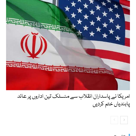
امریکا نے پاسداران انقلاب سے منسلک تین اداروں پر عائد
پابندیاں ختم کردیں