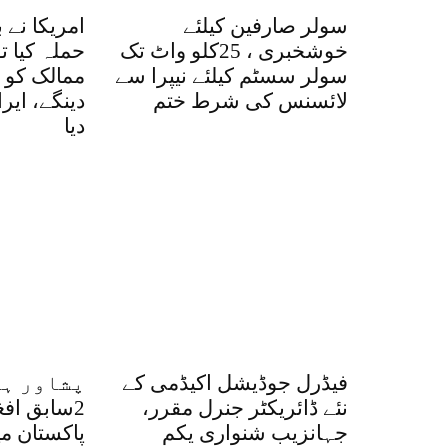
سولر صارفین کیلئے
امریکا نے 
خوشخبری ، 25کلو واٹ تک
حملہ کیا ت
سولر سسٹم کیلئے نیپرا سے
ممالک کو ا
لائسنس کی شرط ختم
دینگے، ایر
دیا
فیڈرل جوڈیشل اکیڈمی کے
پشاور ہا
نئے ڈائریکٹر جنرل مقرر،
2سابق اف
جہانزیب شنواری یکم
پاکستان م