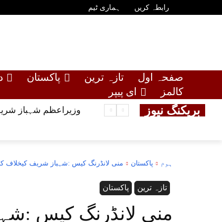
رابطہ کریں
ہماری ٹیم
صفحہ اول
تازہ ترین
پاکستان
د
کالمز
ای پیپر
بریکنگ نیوز
وزیراعظم شہباز شریف
ہوم
پاکستان
منی لانڈرنگ کیس :شہباز شریف کیخلاف کارروائی 8جولائی
تازہ ترین
پاکستان
منی لانڈرنگ کیس :شہ