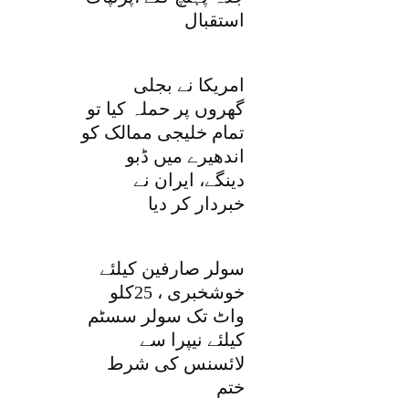
استقبال
امریکا نے بجلی
گھروں پر حملہ کیا تو
تمام خلیجی ممالک کو
اندھیرے میں ڈبو
دینگے، ایران نے
خبردار کر دیا
سولر صارفین کیلئے
خوشخبری ، 25کلو
واٹ تک سولر سسٹم
کیلئے نیپرا سے
لائسنس کی شرط
ختم