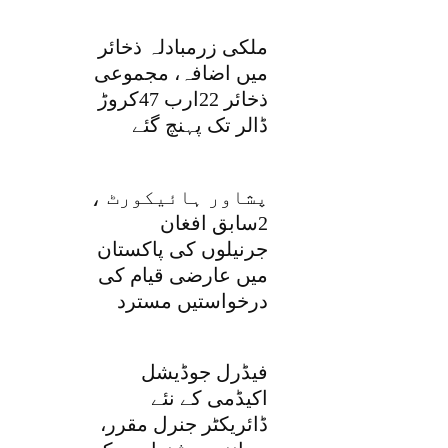
ملکی زرمبادلہ ذخائر
میں اضافہ، مجموعی
ذخائر 22ارب 47کروڑ
ڈالر تک پہنچ گئے
پشاور ہائیکورٹ ،
2سابق افغان
جرنیلوں کی پاکستان
میں عارضی قیام کی
درخواستیں مسترد
فیڈرل جوڈیشل
اکیڈمی کے نئے
ڈائریکٹر جنرل مقرر،