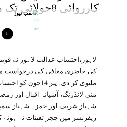
کارروائی 8جولائی تک ملتوی
سب نیوز
لاہور،احتساب عدالت لاہور نے قوم
ملتوی کر دی۔پیر 14
منی لانڈرنگ، آشیانہ اقبال اور ر
شہباز شریف اور حمزہ شہباز سمیت
ریفرنسز میں ججز تعینات نہ ہونے 