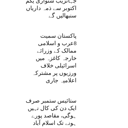
جہانزیب شنواری یکم
اکتوبر سے ذمہ داریاں
سنبھالیں گے
پاکستان سمیت
8عرب و اسلامی
ممالک کے وزرائے
خارجہ کاغزہ میں
اسرائیلی خلاف
ورزیوں پر مشترکہ
اعلامیہ جاری
ستائیس ستمبر صرف
ایک دن کی کال نہیں
ہوگی، مقاصد پورے
ہونے تک اسلام آباد