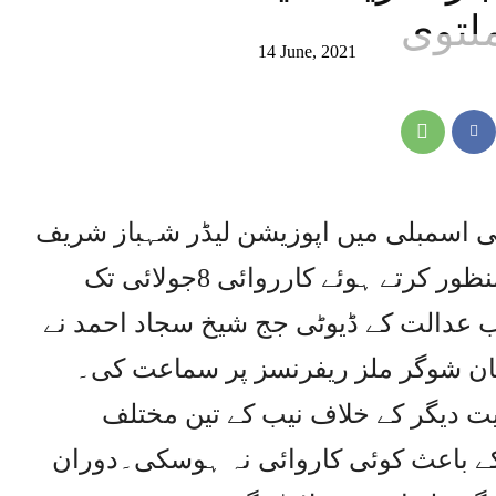
14 June, 2021
ی اسمبلی میں اپوزیشن لیڈر شہباز شریف
کی حاضری معافی کی درخواست منظور کرتے ہوئے کارروائی 8جولائی تک
جون کو احتساب عدالت کے ڈیوٹی جج شیخ سجاد احمد نے
مضان شوگر ملز ریفرنسز پر سماعت کی۔
 دیگر کے خلاف نیب کے تین مختلف
کے باعث کوئی کاروائی نہ ہوسکی۔دوران