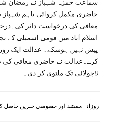
سماعت حمزہ شہباز نے رمضان شوگر
حاضری مکمل کروائی تاہم شہباز ش
معافی کی درخواست دائر کی۔درخو
اسلام آباد میں قومی اسمبلی کے
پیش نہیں ہوسکے۔ عدالت ایک رو
کرے۔عدالت نے حاضری معافی کی د
8جولائی تک ملتوی کر دی۔
روزانہ مستند اور خصوصی خبریں حاصل کر