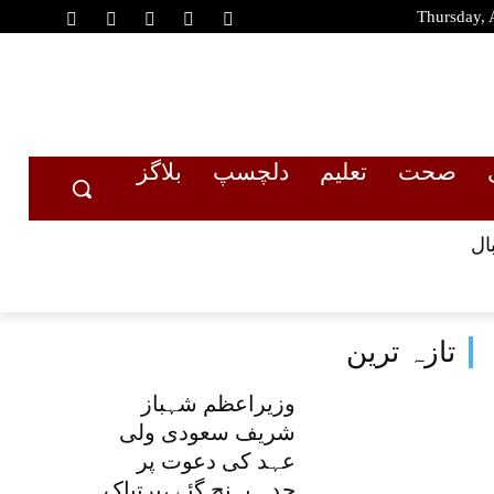
Thursday, 
صحت
تعلیم
دلچسپ
بلاگز
ال
تازہ ترین
وزیراعظم شہباز
شریف سعودی ولی
عہد کی دعوت پر
جدہ پہنچ گئے ،پرتپاک