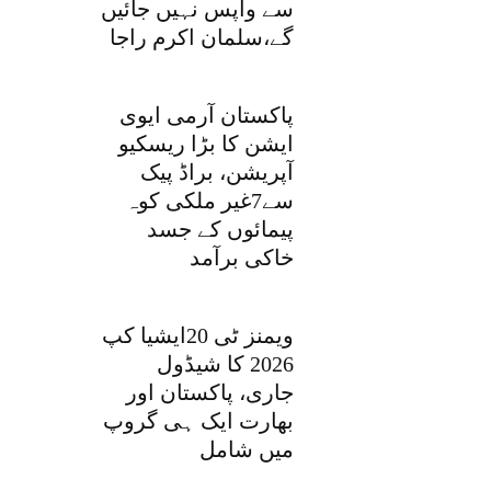
سے واپس نہیں جائیں
گے،سلمان اکرم راجا
پاکستان آرمی ایوی
ایشن کا بڑا ریسکیو
آپریشن، براڈ پیک
سے7غیر ملکی کوہ
پیمائوں کے جسد
خاکی برآمد
ویمنز ٹی 20ایشیا کپ
2026 کا شیڈول
جاری، پاکستان اور
بھارت ایک ہی گروپ
میں شامل