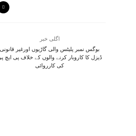
اگلی خبر
بوگس نمبر پلیٹس والی گاڑیوں اورغیر قانونی
ڈیزل کا کاروبار کرنے والوں کے خلاف پی ایچ پ
کی کارروائی