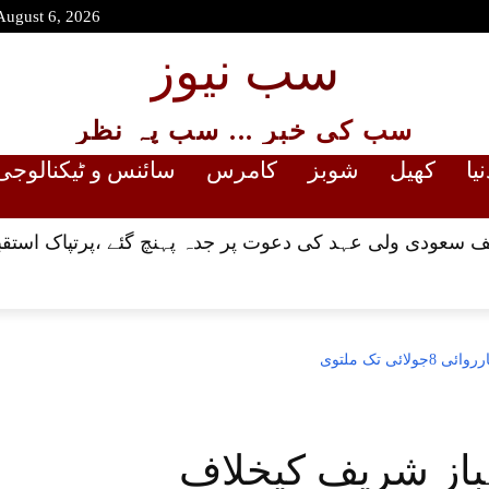
August 6, 2026
سب نیوز
سب کی خبر ... سب پہ نظر
نیا
کھیل
شوبز
کامرس
سائنس و ٹیکنالوجی
 سعودی ولی عہد کی دعوت پر جدہ پہنچ گئے ،پرتپاک استقب
 تک ملتوی
باز شریف کیخلاف