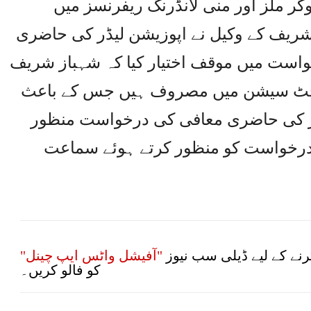
 ملز اور منی لانڈرنگ ریفرنسز میں
ریف کے وکیل نے اپوزیشن لیڈر کی حاضری
است میں موقف اختیار کیا کہ شہباز شریف
 بجٹ سیشن میں مصروف ہیں جس کے باعث
ز کی حاضری معافی کی درخواست منظور
رخواست کو منظور کرتے ہوئے سماعت
نے کے لیے ڈیلی سب نیوز
"آفیشل واٹس ایپ چینل"
کو فالو کریں۔