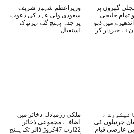
بجلی گھروں پر
وزیراعظم شہباز شریف
و تمام خلیجی
سعودی ولی عہد کی دعوت
ندھیرے میں ڈبو
پر جدہ پہنچ گئے ،پرتپاک
ان نے خبردار کر
استقبال
ئیکورٹ ،
ملکی زرمبادلہ ذخائر میں
غان جرنیلوں کی
اضافہ، مجموعی ذخائر
یں عارضی قیام
22ارب 47کروڑ ڈالر تک پہنچ