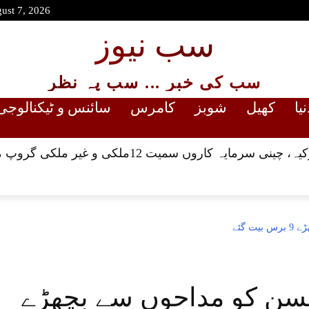
gust 7, 2026
سب نیوز
سب کی خبر ... سب پہ نظر
نیا
کھیل
شوبز
کامرس
سائنس و ٹیکنالوجی
ایہ کاروں سمیت 12ملکی و غیر ملکی گروپ میدان میں
 گئے
ن کو مداحوں سے بچھڑے