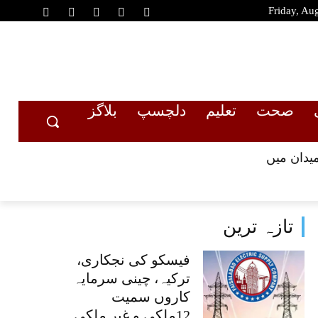
Friday, Au
صحت
تعلیم
دلچسپ
بلاگز
تازہ ترین
فیسکو کی نجکاری،
ترکیہ، چینی سرمایہ
کاروں سمیت
12ملکی و غیر ملکی