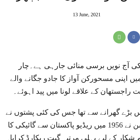
13 June, 2021
 آج نویں برسی منائی جارہی ہے۔چار
میں اپنی مسحورکن آواز کا جادو جگانے والے
بڑے گھرانے سے تھا جس کی کئی پشتوں نے
موسیقی کی خدمت کی۔مہدی حسن نے 1956 میں ریڈیو پاکستان سے گائیکی کا
 پاکستانی فلم شکار کے لیے پہلی مرتبہ گیت ریکارڈ کرایا۔