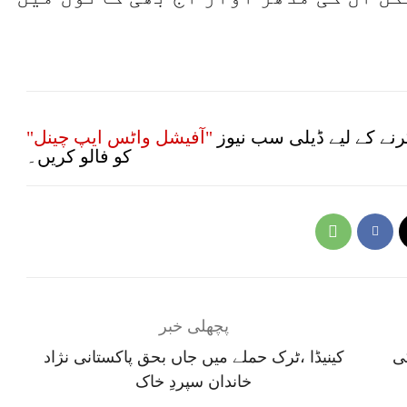
نے کے لیے ڈیلی سب نیوز
"آفیشل واٹس ایپ چینل"
کو فالو کریں۔
پچھلی خبر
 کی
کینیڈا ،ٹرک حملے میں جاں بحق پاکستانی نژاد
خاندان سپردِ خاک