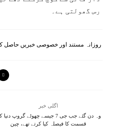
رس گھولتی ہے۔
روزانہ مستند اور خصوصی خبریں حاصل کر
اگلی خبر
وہ دن گئے جب جی 7 جیسے چھوٹے گروپ دنیا
قسمت کا فیصلہ کیا کرتے تھے، چین