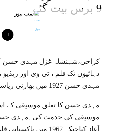
9 برس بیت گئے
سب نیوز
کراچی،شہنشاہ غزل مہدی حسن کی
دہائیوں تک فلم ، ٹی وی اور ریڈیو 
مہدی حسن 1927 میں بھارتی ریاست راجستھان کے علاقے لونا میں پید اہوئے۔
مہدی حسن کا تعلق موسیقی کے اس 
آغاز کیاجبکہ 1962 میں