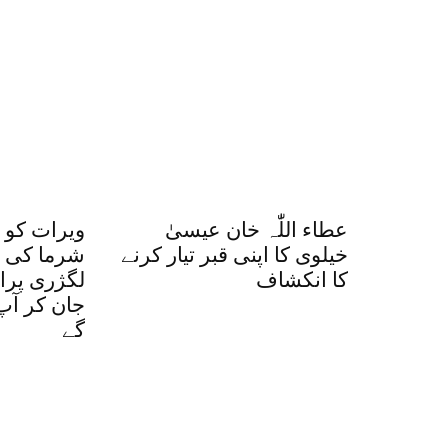
عطاء اللّٰہ خان عیسیٰ
ویرات کوہ
خیلوی کا اپنی قبر تیار کرنے
شرما کی م
کا انکشاف
لگژری پرا
جان کر آپ
گے