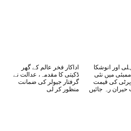
لی اور انوشکا
اداکار فخر عالم کے گھر
مبئی میں نئی
ڈکیتی کا مقدمہ، عدالت نے
پرٹی کی قیمت
گرفتار جیولر کی ضمانت
 حیران رہ جائیں
منظور کر لی