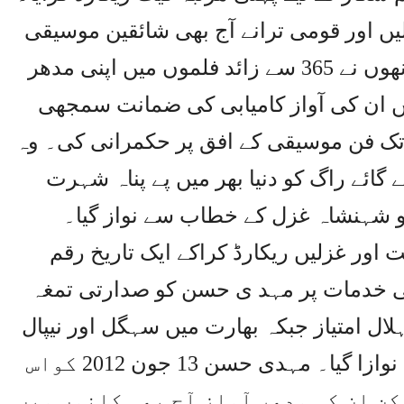
ں اور قومی ترانے آج بھی شائقین موسیقی
کی سماعتوں میں گونج رہے ہیں۔انھوں نے 365 سے زائد فلموں میں اپنی مدھر
یں ان کی آواز کامیابی کی ضمانت سمجھی
۔ مہدی حسن نے40 سال تک فن موسیقی کے افق پر حکمرانی کی۔ وہ
 گائے راگ کو دنیا بھر میں پے پناہ شہرت
شہنشاہ غزل کے خطاب سے نواز گیا۔
ے زائد گیت اور غزلیں ریکارڈ کراکے ایک تاریخ رقم
ی خدمات پر مہد ی حسن کو صدارتی تمغہ
لال امتیاز جبکہ بھارت میں سہگل اور نیپال
میں گورکھا دک شینا باہو ایوارڈ سے نوازا گیا۔ مہدی حسن 13 جون 2012 کواس
کن ان کی مدھر آواز آج بھی کانوں میں