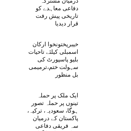
درمیان مشترکہ
دفاعی معاہدے کو
تاریخی پیش رفت
قرار دیدیا
خیبرپختونخوا ارکان
اسمبلی کیلئے تاحیات
بلیو پاسپورٹ کی
سہولت ختم،ترمیمی
بل منظور
ایک ملک پر حملہ
تینوں پر حملہ تصور
ہوگا، سعودیہ، ترکیہ،
پاکستان کے درمیان
سہ فریقی دفاعی