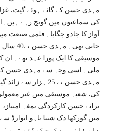
مہدی حسن کے گائے ہوئے گیت، غزلی
آواز کا جادو جگایا۔ فلمی صنعت م
جاتی تھی
موسیقی کا ایک پورا عہد تھے۔ ان کے
ملی۔ اسی وجہ سے مہدی حسن کو 
مہدی حسن نے 25 ہزار س
کی. شعبہ موسیقی میں غیر معمول
برائے حسن کارکردگی تمغہ امتیاز، ہ
دار فانی سے کوچ کرگئے تھے لی