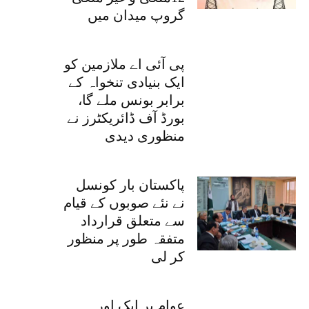
گروپ میدان میں
پی آئی اے ملازمین کو
ایک بنیادی تنخواہ کے
برابر بونس ملے گا،
بورڈ آف ڈائریکٹرز نے
منظوری دیدی
پاکستان بار کونسل
نے نئے صوبوں کے قیام
سے متعلق قرارداد
متفقہ طور پر منظور
کر لی
عوام پر ایک اور