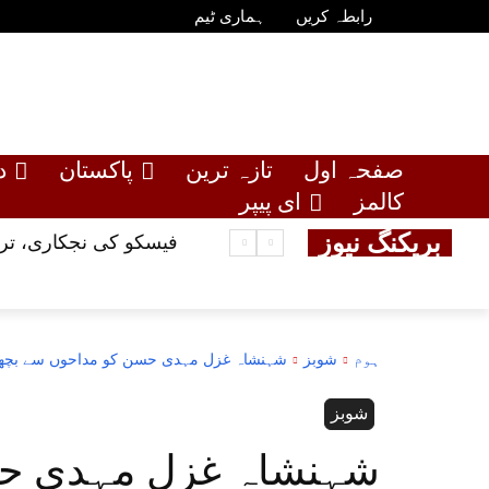
رابطہ کریں
ہماری ٹیم
صفحہ اول
تازہ ترین
پاکستان
د
کالمز
ای پیپر
بریکنگ نیوز
فیسکو کی نجکاری، ترکیہ، چینی سرم
ہوم
شوبز
شہنشاہ غزل مہدی حسن کو مداحوں سے بچھڑے 9 برس بیت
شوبز
شہنشاہ غزل مہدی حس