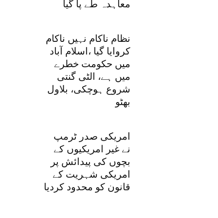
معاہدہ طے پا گیا
نظام ناکام نہیں ناکام
کروایا گیا ،اسلام آباد
میں حکومت خطرے
میں ہے، الٹی گنتی
شروع ہوچکی، بلاول
بھٹو
امریکی صدر ٹرمپ
نے غیر امریکیوں کے
بچوں کی پیدائش پر
امریکی شہریت کے
قانون کو محدود کردیا