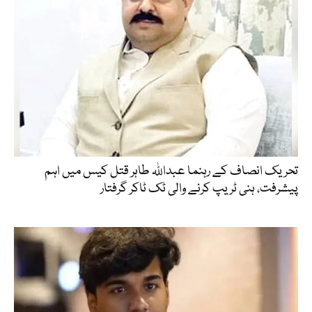
تحریک انصاف کے رہنما عبداللہ طاہر قتل کیس میں اہم
پیشرفت، ہنی ٹریپ کرنے والی ٹک ٹاکر گرفتار