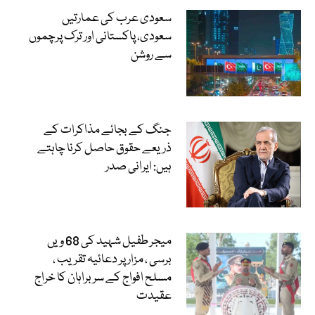
سعودی عرب کی عمارتیں
سعودی، پاکستانی اور ترک پرچموں
سے روشن
جنگ کے بجائے مذاکرات کے
ذریعے حقوق حاصل کرنا چاہتے
ہیں: ایرانی صدر
میجر طفیل شہید کی 68 ویں
برسی ، مزار پر دعائیہ تقریب ،
مسلح افواج کے سربراہان کا خراج
عقیدت