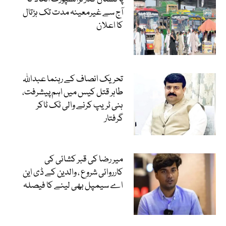
آج سے غیرمعینہ مدت تک ہڑتال
کا اعلان
تحریک انصاف کے رہنما عبداللہ
طاہر قتل کیس میں اہم پیشرفت،
ہنی ٹریپ کرنے والی ٹک ٹاکر
گرفتار
میر رضا کی قبر کشائی کی
کارروائی شروع ، والدین کے ڈی این
اے سیمپل بھی لینے کا فیصلہ