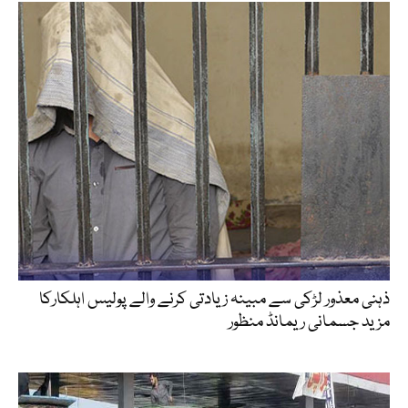
ذہنی معذور لڑکی سے مبینہ زیادتی کرنے والے پولیس اہلکارکا
مزید جسمانی ریمانڈ منظور