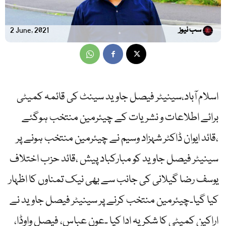
سب نیوز
2 June, 2021
اسلام آباد،سینیٹر فیصل جاوید سینٹ کی قائمہ کمیٹی
برائے اطلاعات و نشریات کے چیئرمین منتخب ہوگئے
،قائد ایوان ڈاکٹر شہزاد وسیم نے چیئرمین منتخب ہونے پر
سینیٹر فیصل جاوید کو مبارکباد پیش ،قائد حزب اختلاف
یوسف رضا گیلانی کی جانب سے بھی نیک تمناوں کا اظہار
کیا گیا۔چیئرمین منتخب کرنے پر سینیٹر فیصل جاوید نے
اراکین کمیٹی کا شکریہ ادا کیا ۔عون عباس، فیصل واوڈا،