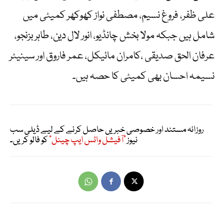
علی ظفر، فروغ نسیم، مصطفی نواز کھوکھر کمیٹی میں
شامل ہیں جبکہ مولا بخش چانڈیو، انور لال دین، طاہر بزنجو،
عرفان الحق صدیقی ،کامران مائیکل، عمر فاروق اور سینیٹر
نسیمہ احسان بھی کمیٹی کا حصہ ہیں۔
روزانہ مستند اور خصوصی خبریں حاصل کرنے کے لیے ڈیلی سب
نیوز
"آفیشل واٹس ایپ چینل"
کو فالو کریں۔