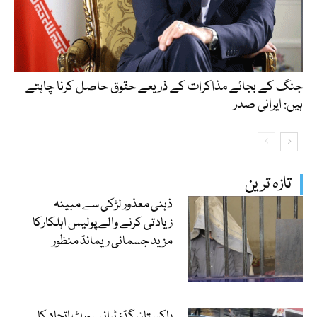
جنگ کے بجائے مذاکرات کے ذریعے حقوق حاصل کرنا چاہتے
ہیں: ایرانی صدر
تازہ ترین
ذہنی معذور لڑکی سے مبینہ
زیادتی کرنے والے پولیس اہلکارکا
مزید جسمانی ریمانڈ منظور
پاکستان گڈز ٹرانسپورٹ اتحاد کا