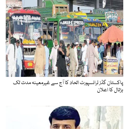
پاکستان گڈز ٹرانسپورٹ اتحاد کا آج سے غیرمعینہ مدت تک
ہڑتال کا اعلان