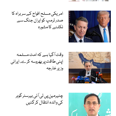
امریکی مسلح افواج کے سربراہ کا
صدر ٹرمپ کو ایران جنگ سے
نکلنے کا مشورہ
وقت آگیا ہے کہ امت مسلمہ
اپنی طاقت پر بھروسہ کرے، ایرانی
وزیر خارجہ
چئیرمین پی ٹی آئی بیرسٹر گوہر
کی والدہ انتقال کر گئیں