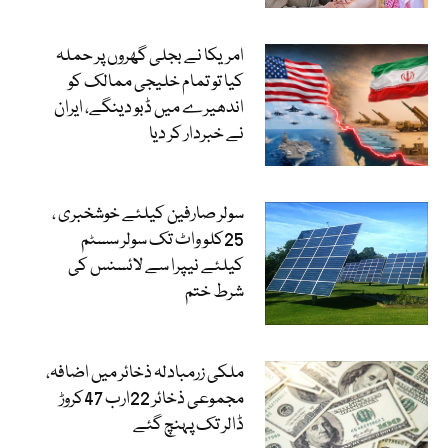
امریکا نے بجلی گھروں پر حملہ
کیا تو تمام خلیجی ممالک کو
اندھیرے میں ڈبو دینگے، ایران
نے خبردار کر دیا
سولر صارفین کیلئے خوشخبری ،
25کلو واٹ تک سولر سسٹم
کیلئے نیپرا سے لائسنس کی
شرط ختم
ملکی زرمبادلہ ذخائر میں اضافہ،
مجموعی ذخائر 22ارب 47کروڑ
ڈالر تک پہنچ گئے