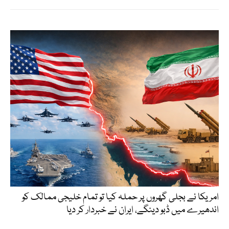
امریکا نے بجلی گھروں پر حملہ کیا تو تمام خلیجی ممالک کو
اندھیرے میں ڈبو دینگے، ایران نے خبردار کر دیا