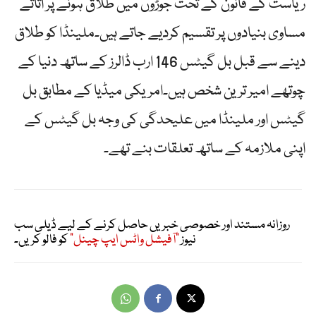
ریاست کے قانون کے تحت جوڑوں میں طلاق ہونے پر اثاثے
مساوی بنیادوں پر تقسیم کردیے جاتے ہیں۔ملینڈا کو طلاق
دینے سے قبل بل گیٹس 146 ارب ڈالرز کے ساتھ دنیا کے
چوتھے امیر ترین شخص ہیں۔امریکی میڈیا کے مطابق بل
گیٹس اور ملینڈا میں علیحدگی کی وجہ بل گیٹس کے
اپنی ملازمہ کے ساتھ تعلقات بنے تھے۔
روزانہ مستند اور خصوصی خبریں حاصل کرنے کے لیے ڈیلی سب
نیوز
"آفیشل واٹس ایپ چینل"
کو فالو کریں۔