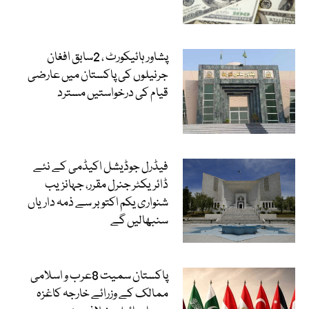
پشاور ہائیکورٹ ، 2سابق افغان
جرنیلوں کی پاکستان میں عارضی
قیام کی درخواستیں مسترد
فیڈرل جوڈیشل اکیڈمی کے نئے
ڈائریکٹر جنرل مقرر، جہانزیب
شنواری یکم اکتوبر سے ذمہ داریاں
سنبھالیں گے
پاکستان سمیت 8عرب و اسلامی
ممالک کے وزرائے خارجہ کاغزہ