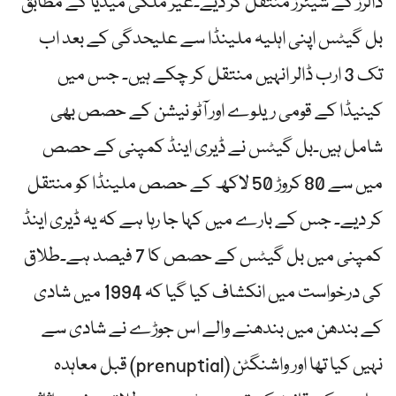
ڈالرز کے شیئرز منتقل کر دیے۔غیر ملکی میڈیا کے مطابق
بل گیٹس اپنی اہلیہ ملینڈا سے علیحدگی کے بعد اب
تک 3 ارب ڈالر انہیں منتقل کر چکے ہیں۔ جس میں
کینیڈا کے قومی ریلوے اور آٹو نیشن کے حصص بھی
شامل ہیں۔بل گیٹس نے ڈیری اینڈ کمپنی کے حصص
میں سے 80 کروڑ 50 لاکھ کے حصص ملینڈا کو منتقل
کر دیے۔ جس کے بارے میں کہا جا رہا ہے کہ یہ ڈیری اینڈ
کمپنی میں بل گیٹس کے حصص کا 7 فیصد ہے۔طلاق
کی درخواست میں انکشاف کیا گیا کہ 1994 میں شادی
کے بندھن میں بندھنے والے اس جوڑے نے شادی سے
قبل معاہدہ (prenuptial) نہیں کیا تھا اور واشنگٹن