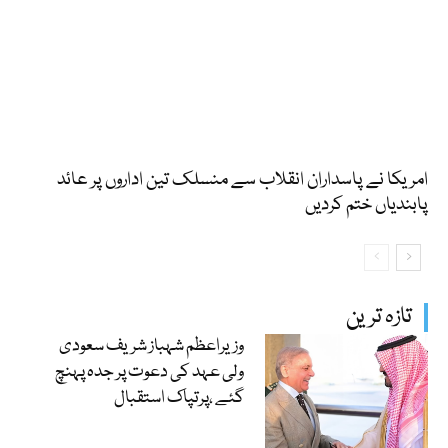
امریکا نے پاسداران انقلاب سے منسلک تین اداروں پر عائد
پابندیاں ختم کردیں
تازہ ترین
وزیراعظم شہباز شریف سعودی
ولی عہد کی دعوت پر جدہ پہنچ
گئے ،پرتپاک استقبال