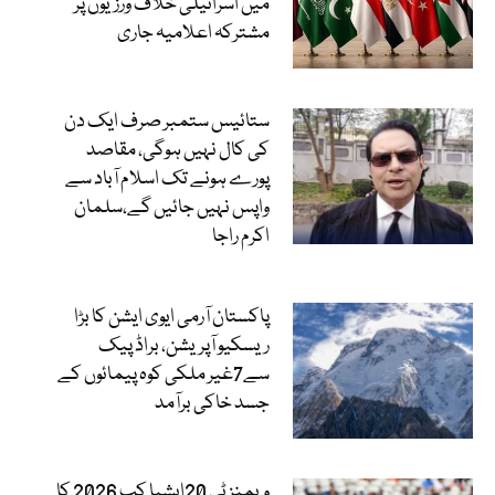
میں اسرائیلی خلاف ورزیوں پر
مشترکہ اعلامیہ جاری
ستائیس ستمبر صرف ایک دن
کی کال نہیں ہوگی، مقاصد
پورے ہونے تک اسلام آباد سے
واپس نہیں جائیں گے،سلمان
اکرم راجا
پاکستان آرمی ایوی ایشن کا بڑا
ریسکیو آپریشن، براڈ پیک
سے7غیر ملکی کوہ پیمائوں کے
جسد خاکی برآمد
ویمنز ٹی 20ایشیا کپ 2026 کا