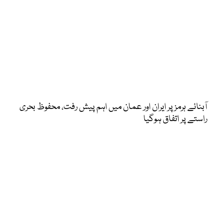
آبنائے ہرمز پر ایران اور عمان میں اہم پیش رفت، محفوظ بحری
راستے پر اتفاق ہوگیا