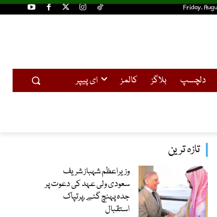
Friday, Augu
دلچسپ
بلاگز
کالمز
ای پیپر
تازہ ترین
وزیراعظم شہباز شریف
سعودی ولی عہد کی دعوت پر
جدہ پہنچ گئے ،پرتپاک
استقبال