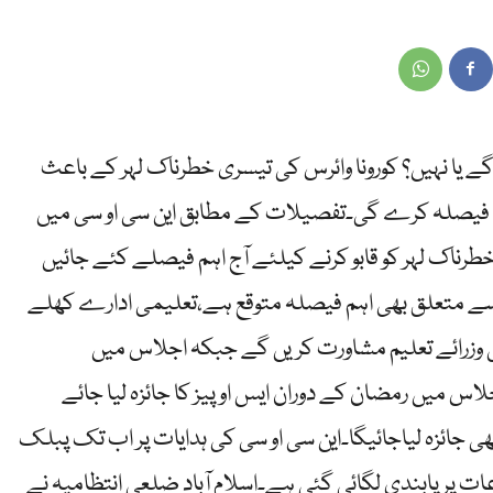
ے یا نہیں؟ کورونا وائرس کی تیسری خطرناک لہر کے باعث
 آج فیصلہ کرے گی۔تفصیلات کے مطابق این سی او سی میں
رناک لہر کو قابو کرنے کیلئے آج اہم فیصلے کئے جائیں
سے متعلق بھی اہم فیصلہ متوقع ہے،تعلیمی ادارے کھلے
ی وزرائے تعلیم مشاورت کریں گے جبکہ اجلاس میں
لاس میں رمضان کے دوران ایس او پیز کا جائزہ لیا جائے
ھی جائزہ لیاجائیگا۔این سی او سی کی ہدایات پر اب تک پبلک
ات پر پابندی لگائی گئی ہے۔اسلام آباد ضلعی انتظامیہ نے