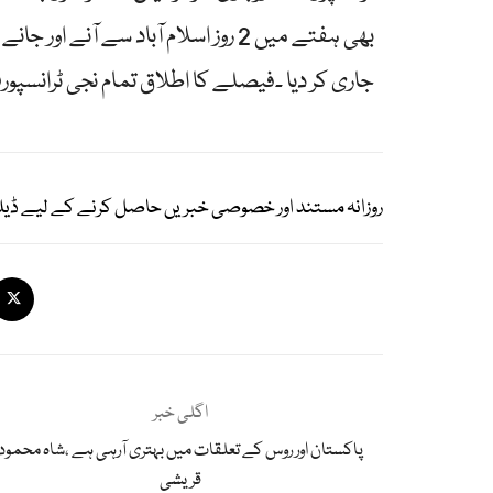
بھی ہفتے میں 2 روز اسلام آباد سے آن
جاری کر دیا ۔فیصلے کا اطلاق تمام نجی ٹرانسپور
روزانہ مستند اور خصوصی خبریں حاصل کرنے کے لیے ڈیل
اگلی خبر
پاکستان اور روس کے تعلقات میں بہتری آرہی ہے ،شاہ محمود
قریشی