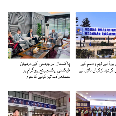
بورڈ نے نہم و دہم کے
پاکستان اور جرمنی کے درمیان
 کر دیا،لڑکیاں بازی لے
فیکلٹی ایکسچینج پروگرام پر
عملدرآمد تیز کرنے کا عزم