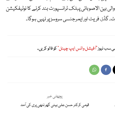
ے اور جانے والی بین الاصوبائی پبلک ٹرانسپورٹ بند کرنے کا نوٹیفکیشن
ٹ، گڈز، فریٹ اور ایمرجنسی سروسز پر نہیں ہوگا۔
ی سب نیوز
"آفیشل واٹس ایپ چینل"
کو فالو کریں۔
پچھلی خبر
قومی کرکٹر حسن علی بیٹی گھر ننھی پری کی آمد