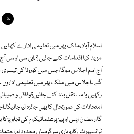
اسلام آباد،ملک بھر میں تعلیمی ادارے کھلیں گ
مزید کیا اقدامات کئے جائیں ؟،این سی او سی
آج اہم اجلاس ہوگا،جس میں کورونا کی تیسری خط
گے ۔اجلاس میں ملک بھر میں تعلیمی اداروں 
رکھیں یا مستقل بند کئے جائیں؟وفاقی و صوبائ
امتحانات کی صورتحال کا بھی جائزہ لیاجائیگا۔اج
گا،رمضان ایس او پیزپرعلمائیکرام کی تجاویزکا ب
ٹرانسپورٹ ،کاروباری سرگرمیاں محدود اوراجتماع