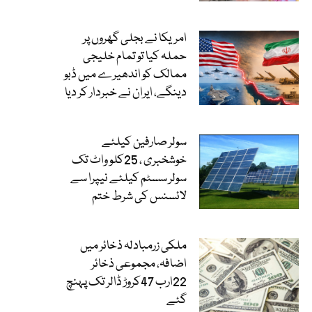
امریکا نے بجلی گھروں پر
حملہ کیا تو تمام خلیجی
ممالک کو اندھیرے میں ڈبو
دینگے، ایران نے خبردار کر دیا
سولر صارفین کیلئے
خوشخبری ، 25کلو واٹ تک
سولر سسٹم کیلئے نیپرا سے
لائسنس کی شرط ختم
ملکی زرمبادلہ ذخائر میں
اضافہ، مجموعی ذخائر
22ارب 47کروڑ ڈالر تک پہنچ
گئے