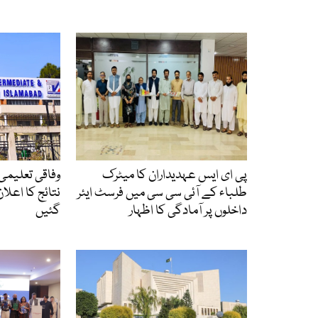
پی ای ایس عہدیداران کا میٹرک
وفاقی تعلیمی 
طلباء کے آئی سی سی میں فرسٹ ایئر
نتائج کا اعلان
داخلوں پر آمادگی کا اظہار
گئیں