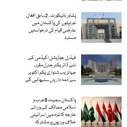
پشاور ہائیکورٹ ، 2سابق افغان
جرنیلوں کی پاکستان میں
عارضی قیام کی درخواستیں
مسترد
فیڈرل جوڈیشل اکیڈمی کے
نئے ڈائریکٹر جنرل مقرر،
جہانزیب شنواری یکم اکتوبر
سے ذمہ داریاں سنبھالیں گے
پاکستان سمیت 8عرب و
اسلامی ممالک کے وزرائے
خارجہ کاغزہ میں اسرائیلی
خلاف ورزیوں پر مشترکہ