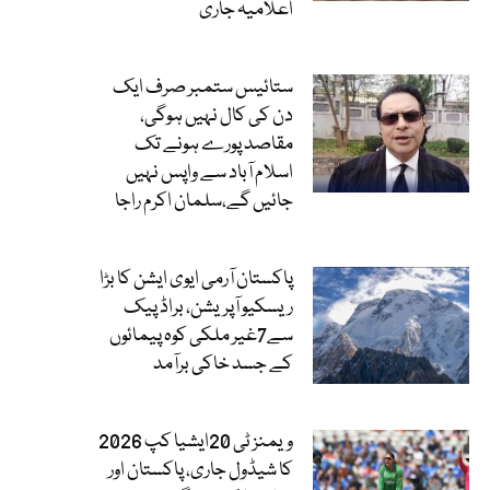
اعلامیہ جاری
ستائیس ستمبر صرف ایک
دن کی کال نہیں ہوگی،
مقاصد پورے ہونے تک
اسلام آباد سے واپس نہیں
جائیں گے،سلمان اکرم راجا
پاکستان آرمی ایوی ایشن کا بڑا
ریسکیو آپریشن، براڈ پیک
سے7غیر ملکی کوہ پیمائوں
کے جسد خاکی برآمد
ویمنز ٹی 20ایشیا کپ 2026
کا شیڈول جاری، پاکستان اور