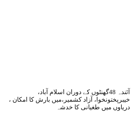
آئندہ 48گھنٹوں کے دوران اسلام آباد،
خیبرپختونخوا، آزاد کشمیر،میں بارش کا امکان ،
دریاوں میں طغیانی کا خدشہ