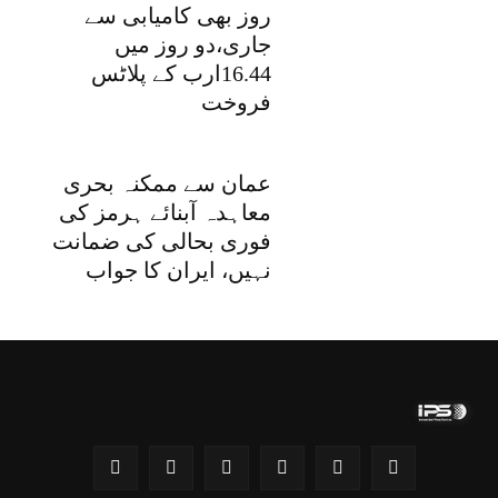
روز بھی کامیابی سے
جاری،دو روز میں
16.44ارب کے پلاٹس
فروخت
عمان سے ممکنہ بحری
معاہدہ آبنائے ہرمز کی
فوری بحالی کی ضمانت
نہیں، ایران کا جواب