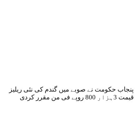
پنجاب حکومت نے صوبے میں گندم کی نئی ریلیز
قیمت 3ہزار 800 روپے فی من مقرر کردی