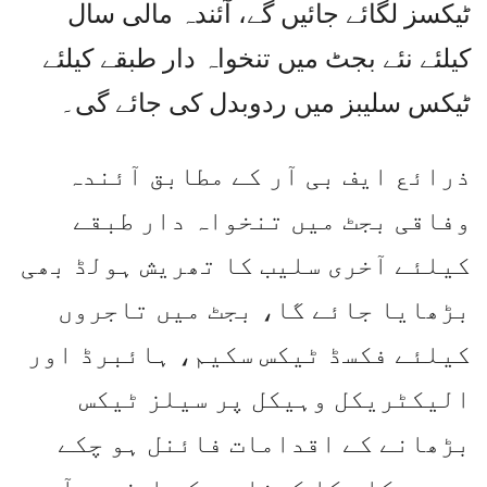
ٹیکسز لگائے جائیں گے، آئندہ مالی سال
کیلئے نئے بجٹ میں تنخواہ دار طبقے کیلئے
ٹیکس سلیبز میں ردوبدل کی جائے گی۔
ذرائع ایف بی آر کے مطابق آئندہ
وفاقی بجٹ میں تنخواہ دار طبقے
کیلئے آخری سلیب کا تھریش ہولڈ بھی
بڑھایا جائے گا، بجٹ میں تاجروں
کیلئے فکسڈ ٹیکس سکیم، ہائبرڈ اور
الیکٹریکل وہیکل پر سیلز ٹیکس
بڑھانے کے اقدامات فائنل ہو چکے