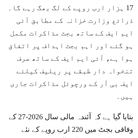
17 ہزار ارب روپے کے لگ بھگ رہے گا۔
ذرائع وزارت خزانہ کے مطابق آئی
ایم ایف کے ساتھ بجٹ مذاکرات مکمل
ہو گئے اور اہم بجٹ اہداف پر اتفاق
ہوا ہے، آئی ایم ایف کے ساتھ صرف
تنخواہ دار طبقے پر ریلیف کیلئے
ایف بی آر کے ورچوئل مذاکرات جاری
ہیں۔
بتایا گیا ہے کہ آئندہ مالی سال 2026-27 کے
وفاقی بجٹ میں 220 ارب روپے کے نئے