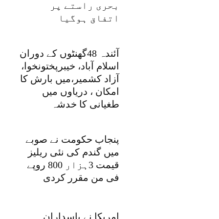
بحری راستے پر
اتفاق ہوگیا
آئندہ 48گھنٹوں کے دوران
اسلام آباد، خیبرپختونخوا،
آزاد کشمیر،میں بارش کا
امکان ، دریاوں میں
طغیانی کا خدشہ
پنجاب حکومت نے صوبے
میں گندم کی نئی ریلیز
قیمت 3ہزار 800 روپے
فی من مقرر کردی
امریکا نے پاسداران