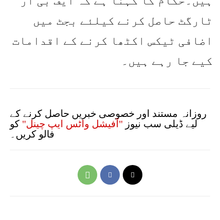
ہیں۔حکام کا کہنا ہے کہ ایف بی آر
ٹارگٹ حاصل کرنے کیلئے بجٹ میں
اضافی ٹیکس اکٹھا کرنے کے اقدامات
کیے جا رہے ہیں۔
روزانہ مستند اور خصوصی خبریں حاصل کرنے کے
لیے ڈیلی سب نیوز
"آفیشل واٹس ایپ چینل"
کو
فالو کریں۔