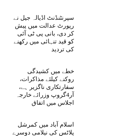
سپرنٹنڈنٹ اڈیالہ جیل نے
رپورٹ عدالت میں پیش
کر دی، بانی پی ٹی آئی
کو قید تنہائی میں رکھنے
کی تردید
خطے میں کشیدگی
روکنے کیلئے مذاکرات،
سفارتکاری ناگزیر ہے،
آر4گروپ وزرائے خارجہ
اجلاس میں اتفاق
اسلام آباد میں کمرشل
پلاٹس کی نیلامی دوسرے