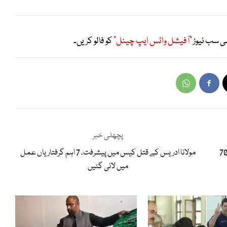
ی سب نیوز
"آفیشل واٹس ایپ چینل"
کو فالو کریں۔
پچھلی خبر
ں سرمایہ کاری کا نظام،20 ہزار سے زائد منصوبے، تقریباً 70
مولانا ادریس کے قتل کیس میں پیشرفت، 7 اہم گرفتاریاں عمل
میں لائی گئیں