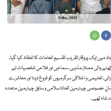
15 May, 2026
باد میں ایک پروقار تقریب تقسیمِ انعامات کا انعقاد کیا گیا،
نے والی ممتاز مذہبی، سماجی اور فلاحی شخصیات نے
ی، تعلیمی و اخلاقی سرگرمیوں کو فروغ دینا اور معاشرے
مانِ خصوصی چیئرمین اتحاداسلامی و سابق چیئرمین متحدہ
 شاہ تھے۔