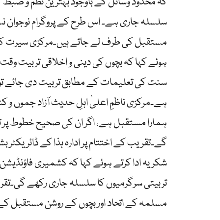
کہ محدود وسائل کے باوجود بہترین نظم و ضبط ک
سلسلہ جاری ہے۔ اس طرح کے پروگرام نوجوان نس
مستقبل کی طرف لے جاتے ہیں۔مرکزی سیرت کم
ہوئے کہا کہ بچوں کی دینی و اخلاقی تربیت وقت ک
سنت کی تعلیمات کے مطابق تربیت دی جائے تو معا
ہے۔مرکزی ناظمِ اعلیٰ اہلِ حدیث آزاد جموں و
ہمارا مستقبل ہے، اگر ان کی صحیح خطوط پر ترب
گے۔تقریب کے اختتام پر ادارہ ہذا کے ڈائریکٹر بشیر
شکریہ ادا کرتے ہوئے کہا کہ کشمیری فاؤنڈیش
تربیتی سرگرمیوں کا سلسلہ جاری رکھے گی۔تقری
مسلمہ کے اتحاد اور بچوں کے روشن مستقبل ک