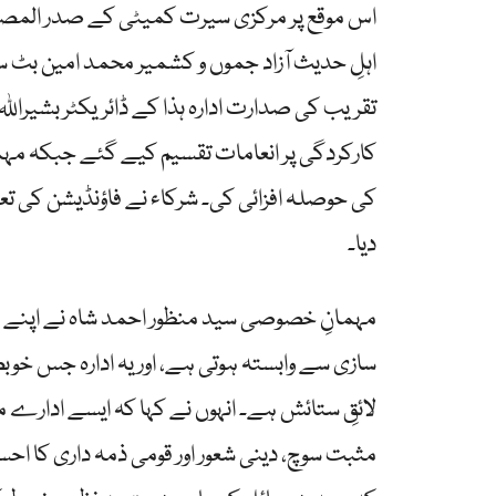
اس موقع پر مرکزی سیرت کمیٹی کے صدر المصطفی
اہلِ حدیث آزاد جموں و کشمیر محمد امین 
تقریب کی صدارت ادارہ ہذا کے ڈائریکٹر بشیراللہ
کارکردگی پر انعامات تقسیم کیے گئے جبکہ مہ
کی حوصلہ افزائی کی۔ شرکاء نے فاؤنڈیشن کی تع
دیا۔
مہمانِ خصوصی سید منظور احمد شاہ نے اپنے خطا
سازی سے وابستہ ہوتی ہے، اور یہ ادارہ جس خوبصو
لائقِ ستائش ہے۔ انہوں نے کہا کہ ایسے ادارے 
مثبت سوچ، دینی شعور اور قومی ذمہ داری کا احسا