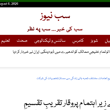
ugust 6, 2026
سب نیوز
سب کی خبر ... سب پہ نظر
یل
شوبز
کامرس
سائنس و ٹیکنالوجی
صحت
تعلیم
 تو تمام خلیجی ممالک کو اندھیرے میں ڈبو دینگے، ایران نے خبردار کر دیا
 تقسیمِ انعامات، مختلف شعبہ ہائے زندگی سے ممتاز شخصیات کی شرکت
یر اہتمام پروقار تقریبِ تقسیمِ