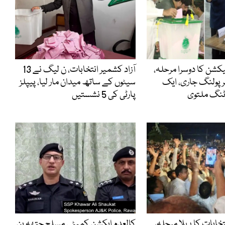
لیکشن کا دوسرا مرحلہ،
آزاد کشمیر انتخابات، ن لیگ نے 13
پر پولنگ جاری، ایک
سیٹوں کے ساتھ میدان مار لیا، پیپلز
ٹنگ ملتوی
پارٹی کی 5 نشستیں
تخابات کا پہلا مرحلہ،
کالعدم ایکشن کمیٹی مسلح جتھہ بن