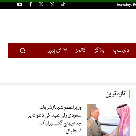
Thursday, A
دلچسپ
بلاگز
کالمز
ای پیپر
تازہ ترین
وزیراعظم شہباز شریف
سعودی ولی عہد کی دعوت پر
جدہ پہنچ گئے ،پرتپاک
استقبال