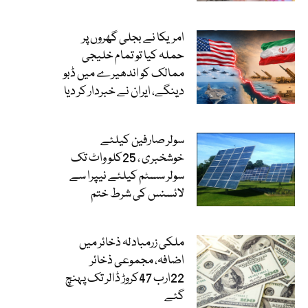
امریکا نے بجلی گھروں پر
حملہ کیا تو تمام خلیجی
ممالک کو اندھیرے میں ڈبو
دینگے، ایران نے خبردار کر دیا
سولر صارفین کیلئے
خوشخبری ، 25کلو واٹ تک
سولر سسٹم کیلئے نیپرا سے
لائسنس کی شرط ختم
ملکی زرمبادلہ ذخائر میں
اضافہ، مجموعی ذخائر
22ارب 47کروڑ ڈالر تک پہنچ
گئے