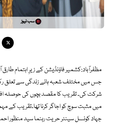
سب نیوز
مظفرآباد:کشمیر فاؤنڈیشن کے زیرِ اہتمام طارق آ
جس میں مختلف شعبہ ہائے زندگی سے تعلق رکھ
شرکت کی۔ تقریب کا مقصد بچوں کی حوصلہ افزائ
میں مثبت سوچ کو اجاگر کرنا تھا۔تقریب کے مہ
جہاد کونسل سینئر حریت رہنما سید منظور احمد