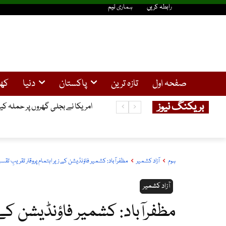
رابطہ کریں
ہماری ٹیم
صفحہ اول
تازہ ترین
پاکستان
دنیا
کھ
بریکنگ نیوز
سولر صارفین کیلئے خوشخبری ، 25کلو واٹ تک سولر سسٹم کیلئے نیپرا سے لائسنس کی شرط ختم
امریکا نے بجلی گھروں پر حملہ کیا
ہوم
آزاد کشمیر
مظفرآباد: کشمیر فاؤنڈیشن کے زیر اہتمام پروقار تقریبِ
آزاد کشمیر
مظفرآباد: کشمیر فاؤنڈیشن کے ز