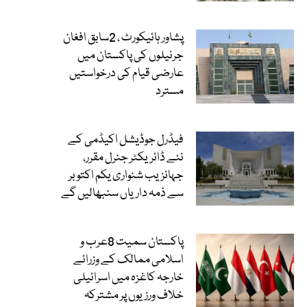
پشاور ہائیکورٹ ، 2سابق افغان
جرنیلوں کی پاکستان میں
عارضی قیام کی درخواستیں
مسترد
فیڈرل جوڈیشل اکیڈمی کے
نئے ڈائریکٹر جنرل مقرر،
جہانزیب شنواری یکم اکتوبر
سے ذمہ داریاں سنبھالیں گے
پاکستان سمیت 8عرب و
اسلامی ممالک کے وزرائے
خارجہ کاغزہ میں اسرائیلی
خلاف ورزیوں پر مشترکہ