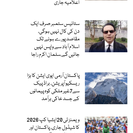
اعلامیہ جاری
ستائیس ستمبر صرف ایک
دن کی کال نہیں ہوگی،
مقاصد پورے ہونے تک
اسلام آباد سے واپس نہیں
جائیں گے،سلمان اکرم راجا
پاکستان آرمی ایوی ایشن کا بڑا
ریسکیو آپریشن، براڈ پیک
سے7غیر ملکی کوہ پیمائوں
کے جسد خاکی برآمد
ویمنز ٹی 20ایشیا کپ 2026
کا شیڈول جاری، پاکستان اور