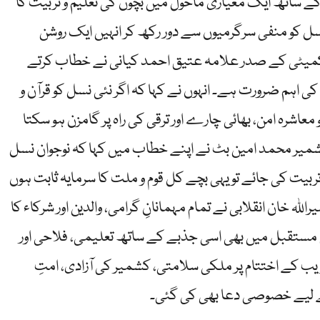
ے ساتھ ایک معیاری ماحول میں بچوں کی تعلیم و تربیت کا
ل کو منفی سرگرمیوں سے دور رکھ کر انہیں ایک روشن
یٹی کے صدر علامہ عتیق احمد کیانی نے خطاب کرتے
ی اہم ضرورت ہے۔ انہوں نے کہا کہ اگر نئی نسل کو قرآن و
شرہ امن، بھائی چارے اور ترقی کی راہ پر گامزن ہو سکتا
 کشمیر محمد امین بٹ نے اپنے خطاب میں کہا کہ نوجوان نسل
یت کی جائے تو یہی بچے کل قوم و ملت کا سرمایہ ثابت ہوں
اللہ خان انقلابی نے تمام مہمانانِ گرامی، والدین اور شرکاء کا
ن مستقبل میں بھی اسی جذبے کے ساتھ تعلیمی، فلاحی اور
ب کے اختتام پر ملکی سلامتی، کشمیر کی آزادی، امتِ
ے لیے خصوصی دعا بھی کی گئی۔