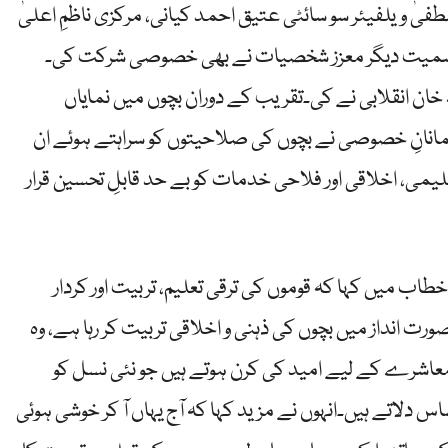
ٰ ویلفیئر سو سائٹی عتیق احمد کیانی، مرکزی ناظمِ اعلیٰ
بٹ سمیت دیگر معزز شخصیات نے بھی خصوصی شرکت کی۔
 خان انقلابی نے کی۔تقریب کے دوران بچوں میں نمایاں
مانانِ خصوصی نے بچوں کی صلاحیتوں کو سراہتے ہوئے ان
لیمی، اخلاقی اور فلاحی خدمات کو بے حد قابلِ تحسین قرار
ب میں کہا کہ قوموں کی ترقی تعلیم، تربیت اور کردار
رت انداز میں بچوں کی ذہنی و اخلاقی تربیت کر رہا ہے، وہ
معاشرے کے لیے امید کی کرن ہوتے ہیں جو نئی نسل کو
س دلاتے ہیں۔انہوں نے مزید کہا کہ آج یہاں آ کر خوشی ہوئی