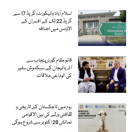
اسلام آباد ہائیکورٹ: گریڈ 17 سے
گریڈ 22 تک کے افسران کے
الاؤنس میں اضافہ
قائم مقام گورنر پنجاب سے
آذربائیجان کے سبکدوش سفیر
کی الوداعی ملاقات
روم میں تاجکستان کے تاریخی و
ثقافتی ورثے کی بین الاقوامی
نمائش 20 اکتوبر سے شروع ہوگی