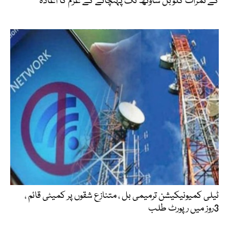
کے ثمرات گلوبل ساؤتھ تک پہنچانے کے عزم کا اعادہ
ٹیلی کمیونیکیشن ترمیمی بل ، متنازع شقوں پر کمیٹی قائم ،
3روز میں رپورٹ طلب