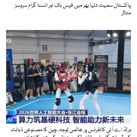
پاکستان سمیت دنیا بھر میں فیس بک اور انسٹا گرام سروسز
متاثر
ورلڈ اے آئی کانفرنس پر عالمی توجہ، چین کا مصنوعی ذہانت