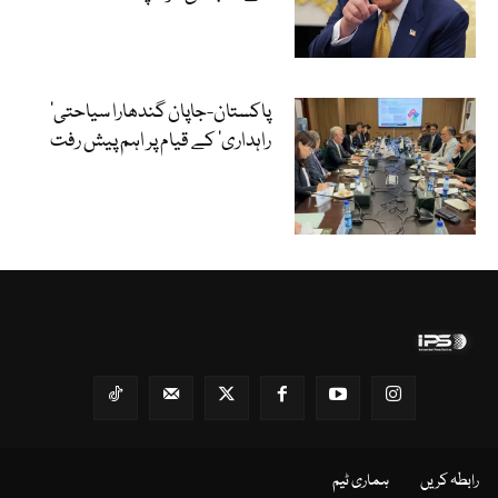
‘پاکستان-جاپان گندھارا سیاحتی
راہداری’ کے قیام پر اہم پیش رفت
رابطہ کریں
ہماری ٹیم