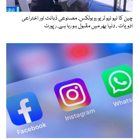
چین کا نیو نیو ٹریو روبوٹکس، مصنوعی ذہانت اور اختراعی
ادویات ، دنیا بھر میں مقبول ہو رہا ہے، رپورٹ