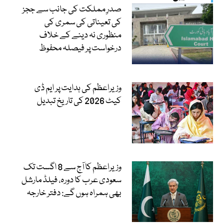
صدرِ مملکت کی جانب سے ججز
کی تعیناتی کی سمری کی
منظوری نہ دینے کے خلاف
درخواست پر فیصلہ محفوظ
وزیراعظم کی ہدایت پر ایم ڈی
کیٹ 2026 کی تاریخ تبدیل
وزیراعظم کا آج سے 8 اگست تک
سعودی عرب کا دورہ، فیلڈ مارشل
بھی ہمراہ ہوں گے: دفتر خارجہ