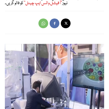
نیوز
"آفیشل واٹس ایپ چینل"
کو فالو کریں۔