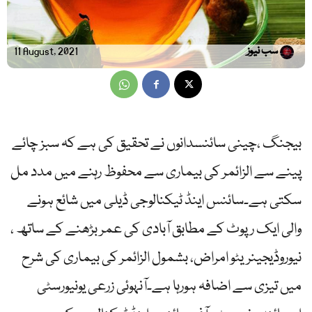
سب نیوز
11 August, 2021
بیجنگ ،چینی سائنسدانوں نے تحقیق کی ہے کہ سبز چائے
پینے سے الزائمر کی بیماری سے محفوظ رہنے میں مدد مل
سکتی ہے۔سائنس اینڈ ٹیکنالوجی ڈیلی میں شائع ہونے
والی ایک رپوٹ کے مطابق آبادی کی عمر بڑھنے کے ساتھ ،
نیوروڈیجینریٹو امراض، بشمول الزائمر کی بیماری کی شرح
میں تیزی سے اضافہ ہورہا ہے۔آنہوئی زرعی یونیورسٹی