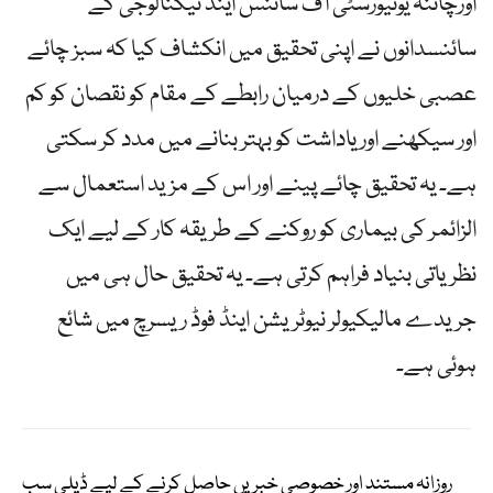
اورچائنہ یونیورسٹی آف سائنس اینڈ ٹیکنالوجی کے
سائنسدانوں نے اپنی تحقیق میں انکشاف کیا کہ سبز چائے
عصبی خلیوں کے درمیان رابطے کے مقام کو نقصان کو کم
اور سیکھنے اور یاداشت کو بہتر بنانے میں مدد کر سکتی
ہے۔ یہ تحقیق چائے پینے اور اس کے مزید استعمال سے
الزائمر کی بیماری کو روکنے کے طریقہ کار کے لیے ایک
نظریاتی بنیاد فراہم کرتی ہے۔ یہ تحقیق حال ہی میں
جریدے مالیکیولر نیوٹریشن اینڈ فوڈ ریسرچ میں شائع
ہوئی ہے۔
روزانہ مستند اور خصوصی خبریں حاصل کرنے کے لیے ڈیلی سب