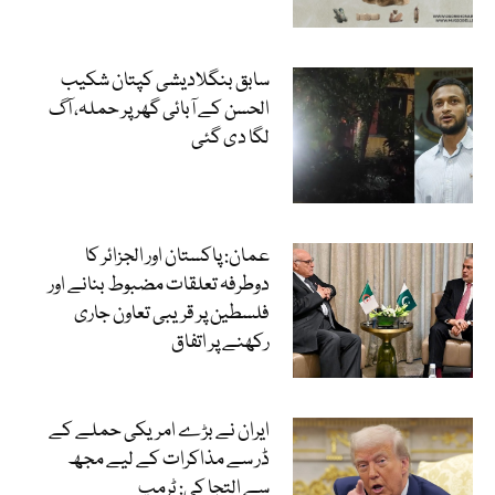
سابق بنگلادیشی کپتان شکیب
الحسن کے آبائی گھر پر حملہ، آگ
لگا دی گئی
عمان: پاکستان اور الجزائر کا
دوطرفہ تعلقات مضبوط بنانے اور
فلسطین پر قریبی تعاون جاری
رکھنے پر اتفاق
ایران نے بڑے امریکی حملے کے
ڈر سے مذاکرات کے لیے مجھ
سے التجا کی: ٹرمپ