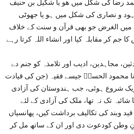
احمد رضا کی شکل میں ھو یا شکیل بن حنیف
ود و نصاری کی شکل میں ہو یا جھوٹی
 میں الغرض جو بھی قرآن و سنت کے خلاف
کا جم کر مقابلہ کیا اور انشاء اللہ کرتا رہے
ن، مجاہدین، ادیب اور تلامذہ کو جنم دے
 محمود الحسنؒ جیسے فقیہ (جن کی قیادت
ریک شروع ہوئی، جب ہندوستان کی آزادی
ائبہ تک نہ تھا، ملک کی آزادی کے لئے
قید وبند کی تکالیف برداشت کیں، پھانسیاں
رانِ وطن کودعوت دی اور ان کے ساتھ مل کر