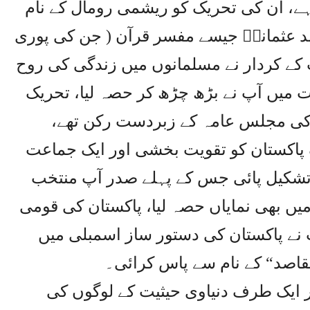
ہے، ان کی تحریک کو ریشمی رومال کے نام
احمد عثمانیؒ جیسے مفسر قرآن ( جن کی پوری
کے کردار نے مسلمانوں میں زندگی کی روح
 میں آپ نے بڑھ چڑھ کر حصہ لیا، تحریک
کی مجلس عامہ کے زبردست رکن تھے،
پاکستان کو تقویت بخشی اور ایک جماعت
 تشکیل پائی جس کے پہلے صدر آپ منتخب
یں بھی نمایاں حصہ لیا، پاکستان کی قومی
 نے پاکستان کی دستور ساز اسمبلی میں
مقاصد“ کے نام سے پاس کرائی۔
 ایک طرف دنیاوی حیثیت کے لوگوں کی