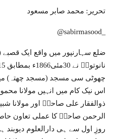
تحریر: محمد صابر مسعود
@sabirmasood_
ضلع سہارنپور میں واقع ایک قصبے ( 
چھوٹی سی مسجد (مسجد چھتہ) میں ا
اس نیک کام میں انہیں مولانا محمود
ذوالفقار علی صاحبؒ اور مولانا شبی
الرحمن صاحبؒ کا عملی تعاون حاص
روزِ اول سے ہی دارالعلوم دیوبند ہ