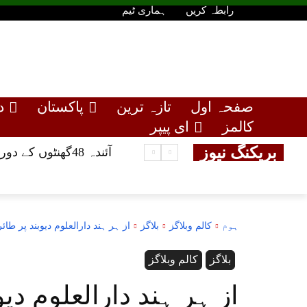
رابطہ کریں
ہماری ٹیم
صفحہ اول
تازہ ترین
پاکستان
د
کالمز
ای پیپر
بریکنگ نیوز
آئندہ 48گھنٹوں کے دوران اسلام آباد، خیبرپختونخوا، آزاد کشمیر،میں بارش کا امکان ، دریاوں میں طغیانی کا خدشہ
ہوم
کالم وبلاگز
بلاگز
از ہر ہند دارالعلوم دیوبند پر طائ
بلاگز
کالم وبلاگز
از ہر ہند دارالعلوم دیو