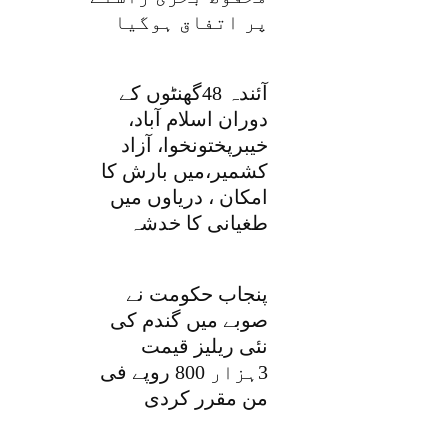
پر اتفاق ہوگیا
آئندہ 48گھنٹوں کے
دوران اسلام آباد،
خیبرپختونخوا، آزاد
کشمیر،میں بارش کا
امکان ، دریاوں میں
طغیانی کا خدشہ
پنجاب حکومت نے
صوبے میں گندم کی
نئی ریلیز قیمت
3ہزار 800 روپے فی
من مقرر کردی