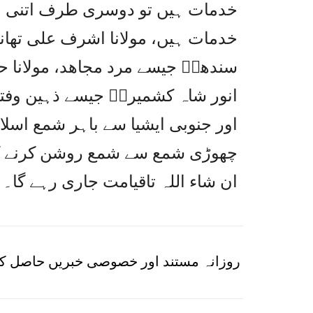
خدمات ہیں تو دوسری طرف اتنی ہی
خدمات ہیں، مولانا اشرف علی تھانوی
سندھیؒ جیسے مرد مجاھد، مولانا 
انور شاہ کشمیریؒ جیسے ذہین وفت
اور جنوبی ایشیا سے باہر شمع اسل
چھوڑی شمع سے شمع روشن کرنے کی 
ان شاء اللہ تاقیامت جاری رہے گا۔
روزانہ مستند اور خصوصی خبریں حاصل کر