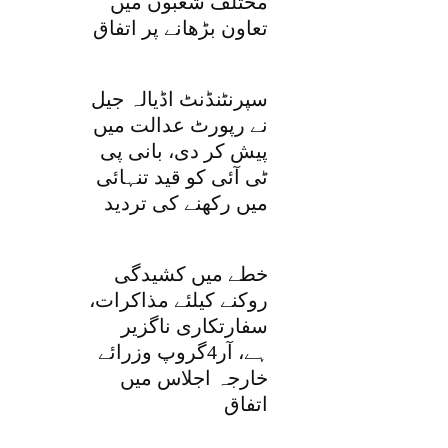
مختلف شعبوں میں
تعاون بڑھانے پر اتفاق
سپرنٹنڈنٹ اڈیالہ جیل
نے رپورٹ عدالت میں
پیش کر دی، بانی پی
ٹی آئی کو قید تنہائی
میں رکھنے کی تردید
خطے میں کشیدگی
روکنے کیلئے مذاکرات،
سفارتکاری ناگزیر
ہے، آر4گروپ وزرائے
خارجہ اجلاس میں
اتفاق