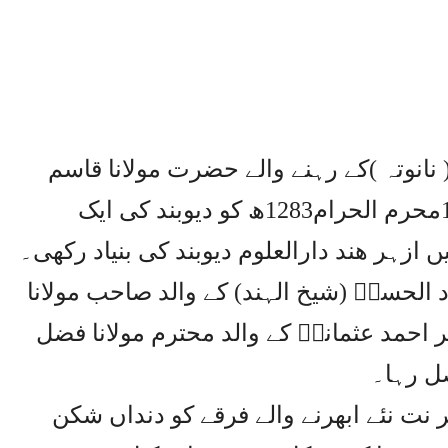
نانوتہ )کے رہنے والے حضرت مولانا قاسم
نانوتویؒ نے 30مئی1866ء بمطابق 15محرم الحرام1283ھ کو دیوبند کی ایک
زہر ھند دارالعلوم دیوبند کی بنیاد رکھی۔
 الحسنؒ (شیخ الہند) کے والد صاحب مولانا
ر احمد عثمانیؒ کے والد محترم مولانا فضل
ل رہا۔
ر نت نئے ابھرنے والے فرقے کو دنداں شکن