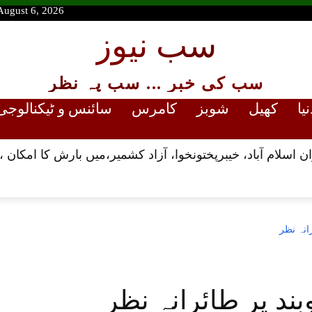
August 6, 2026
سب نیوز
سب کی خبر ... سب پہ نظر
نیا
کھیل
شوبز
کامرس
سائنس و ٹیکنالوجی
رانہ نظر
بند پر طائرانہ نظر