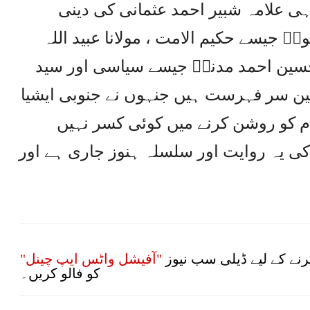
 علامہ شبیر احمد عثمانی کی دینی
ؒ جیسے حکیم الامت ، مولانا عبید اللہ
حسین احمد مدنیؒ جیسے سیاسی اور سید
ین سر فہرست ہیں جنہوں نے جنوبی ایشیا
ام کو روشن کرنے میں کوئی کسر نہیں
یہ روایت اور سلسلہ ہنوز جاری ہے اور
نے کے لیے ڈیلی سب نیوز
"آفیشل واٹس ایپ چینل"
کو فالو کریں۔