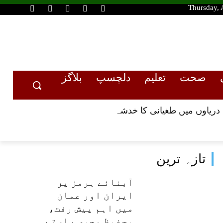
Thursday, 
صحت
تعلیم
دلچسپ
بلاگز
تازہ ترین
آبنائے ہرمز پر
ایران اور عمان
میں اہم پیش رفت،
محفوظ بحری راستے