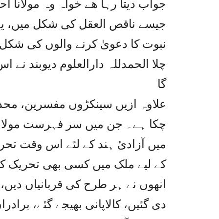
جواب دیتا رہا ھے خواہ وہ مولانا 
جیسے ناقص العقل کی شکل میں، یہ
نبوت کا دعویٰ کرنے والوں کی شکل
چلا الحمدللہ دارالعلوم دیوبند نے اس 
گا
علاوہ ازیں سینکڑوں مفسرین، محدثی
چکا ہے۔ جن میں سر فہرست مولانا
میں آزادئ ہند کے لئے اس وقت تح
کے لیے ملک میں کسی بھی تحریک کا ش
انھوں نے ہر طرح کی قربانیاں دیں، 
دی گئیں، کالاپانی بھیجے گئے، براد