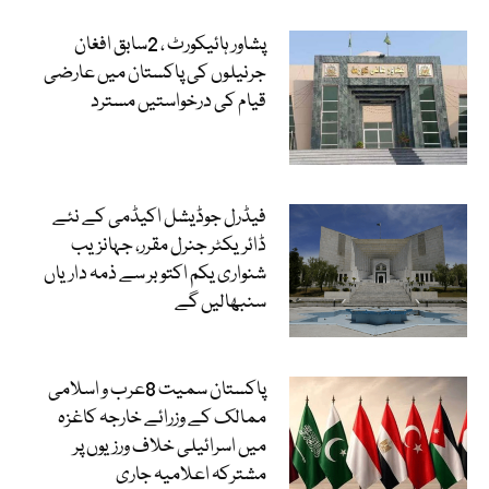
پشاور ہائیکورٹ ، 2سابق افغان
جرنیلوں کی پاکستان میں عارضی
قیام کی درخواستیں مسترد
فیڈرل جوڈیشل اکیڈمی کے نئے
ڈائریکٹر جنرل مقرر، جہانزیب
شنواری یکم اکتوبر سے ذمہ داریاں
سنبھالیں گے
پاکستان سمیت 8عرب و اسلامی
ممالک کے وزرائے خارجہ کاغزہ
میں اسرائیلی خلاف ورزیوں پر
مشترکہ اعلامیہ جاری