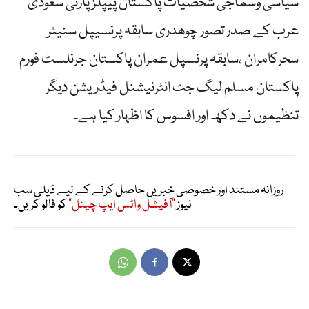
سیاسی وسماجی شخصیات پاکستان پیپلز پارٹی سعودی
عرب کے صدر تصور چوھدری سابقہ پرنسیپل سنیٹر
سحرکامران ،سابقہ پرنسپل عمران پاکستان جرنلسٹ فورم
پاکستان مسلم لیگ جٹ انٹرنیشنل فیڈریشن دیگر
تنظیموں نے دکھ اور افسوس کا اظہار کیا ہے۔
روزانہ مستند اور خصوصی خبریں حاصل کرنے کے لیے ڈیلی سب
نیوز
"آفیشل واٹس ایپ چینل"
کو فالو کریں۔