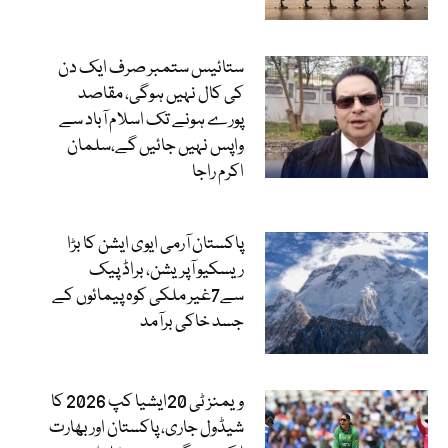
ستائیس ستمبر صرف ایک دن
کی کال نہیں ہوگی، مقاصد
پورے ہونے تک اسلام آباد سے
واپس نہیں جائیں گے،سلمان
اکرم راجا
پاکستان آرمی ایوی ایشن کا بڑا
ریسکیو آپریشن، براڈ پیک
سے7غیر ملکی کوہ پیمائوں کے
جسد خاکی برآمد
ویمنز ٹی 20ایشیا کپ 2026 کا
شیڈول جاری، پاکستان اور بھارت