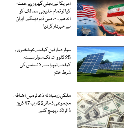
امریکا نے بجلی گھروں پر حملہ
کیا تو تمام خلیجی ممالک کو
اندھیرے میں ڈبو دینگے، ایران
نے خبردار کر دیا
سولر صارفین کیلئے خوشخبری ،
25کلو واٹ تک سولر سسٹم
کیلئے نیپرا سے لائسنس کی
شرط ختم
ملکی زرمبادلہ ذخائر میں اضافہ،
مجموعی ذخائر 22ارب 47کروڑ
ڈالر تک پہنچ گئے