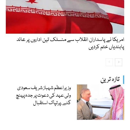
امریکا نے پاسداران انقلاب سے منسلک تین اداروں پر عائد
پابندیاں ختم کردیں
تازہ ترین
وزیراعظم شہباز شریف سعودی
ولی عہد کی دعوت پر جدہ پہنچ
گئے ،پرتپاک استقبال