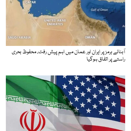
آبنائے ہرمز پر ایران اور عمان میں اہم پیش رفت، محفوظ بحری
راستے پر اتفاق ہوگیا