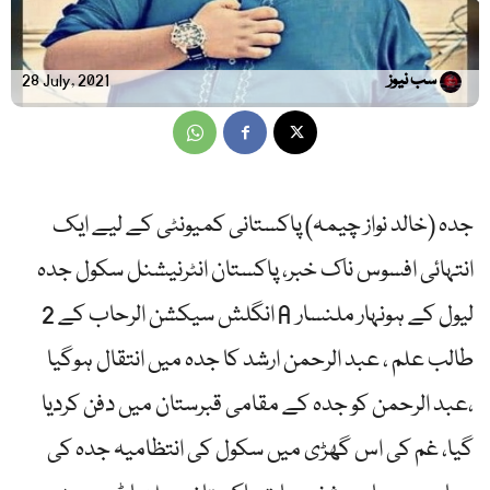
سب نیوز
28 July, 2021
جدہ (خالد نواز چیمہ) پاکستانی کمیونٹی کے لیے ایک
انتہائی افسوس ناک خبر، پاکستان انٹرنیشنل سکول جدہ
انگلش سیکشن الرحاب کے 2 A لیول کے ہونہار ملنسار
طالب علم ، عبد الرحمن ارشد کا جدہ میں انتقال ہوگیا
،عبد الرحمن کو جدہ کے مقامی قبرستان میں دفن کردیا
گیا، غم کی اس گھڑی میں سکول کی انتظامیہ جدہ کی