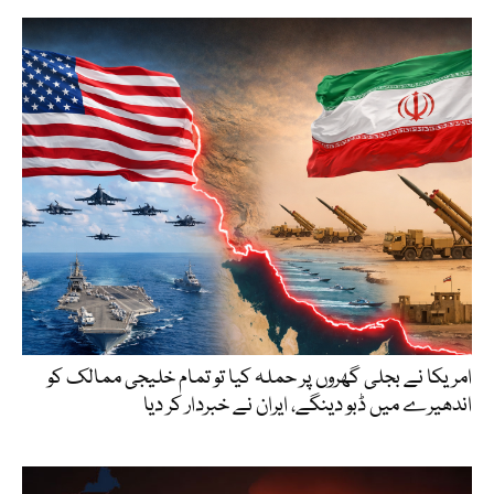
امریکا نے بجلی گھروں پر حملہ کیا تو تمام خلیجی ممالک کو
اندھیرے میں ڈبو دینگے، ایران نے خبردار کر دیا