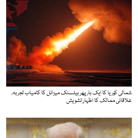
شمالی کوریا کا ایک بار پھر بیلسٹک میزائل کا کامیاب تجربہ،
علاقائی ممالک کا اظہارِ تشویش