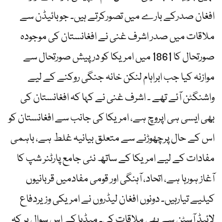
افغان صدرکے بارے میں تصورکرتے ہیں۔ جوبائیڈن سے
ملاقات میں صدر اشرف غنی نے افغانستان کی موجودہ
صورتحال کا 1861 میں امریکا کو درپیش صورتحال سے
موازنہ کیا جب ابراہام لنکن خانہ جنگی روکنے کے لیے
واشنگٹن آئے تھے ۔ اشرف غنی نے کہا کہ افغانستان کی
بھی ایسی ہی اپروچ ہے، امریکا کی جانب سے افغانستان کو
اس کے حال پرچھوڑنے سے متعلق بیانیہ غلط ہے، باہمی
مفادات کے لیے امریکا کے ساتھ نئی جامع پارٹنر شپ کا
آغاز ہورہا ہے، اتحاد، آہنگی اور قومی مفادمیں قربانیوں
کیلیے تیارہیں۔ دونوں افغان لیڈروں نے امریکی وزیردفاع
لائیڈ آسٹن سے بھی ملاقات کی۔ میڈیا کے اس سوال پر کہ