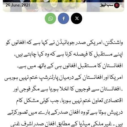
سب نیوز
26 June, 2021
واشنگٹن، امریکی صدر جوبائیڈن نے کہا ہے کہ افغانوں کو
اپنے مستقبل کا فیصلہ کرنا ہے کہ وہ کیا چاہتے ہیں،
افغانستان کا مستقبل افغانوں ہی کے ہاتھ میں ہے،
امریکا اور افغانستان کے درمیان پارٹنرشپ ختم نہیں ہورہی
، افغانستان سے فوجیوں کا انخلا ہورہا ہے مگر فوجی اور
اقتصادی تعاون ختم نہیں ہورہا، جب کوئی مشکل کام
درپیش ہوتا ہے تو وہ افغان صدرکے بارے میں تصورکرتے
ہیں ۔ غیر ملکی میڈیا کے مطابق افغان صدر اشرف غنی