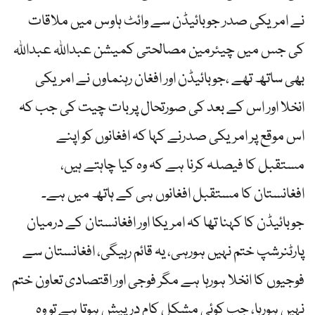
نے امریکی صدر جوبائیڈن سے وائٹ ہاوس میں ملاقات
کی جس میں چیئرمین مصالحتی کمیشن عبداللہ عبداللہ
بھی ساتھ تھے ،جوبائیڈن اور افغان رہنماوں نے امریکی
انخلا اور اس کے بعد کی صورتحال پربات چیت کی جب کہ
اس موقع پر امریکی صدرنے کہا کہ افغانوں کو اپنے
مستقبل کا فیصلہ کرنا ہے کہ وہ کیا چاہتے ہیں،
افغانستان کا مستقبل افغانوں ہی کے ہاتھ میں ہے۔
جوبائیڈن کا کہنا تھا کہ امریکا اور افغانستان کے درمیان
پارٹنرشپ ختم نہیں ہورہی، یہ قائم رہیگی، افغانستان سے
فوجیوں کا انخلا ہورہا ہے مگر فوجی اور اقتصادی تعاون ختم
نہیں ہورہا، جب کوئی مشکل کام درپیش ہوتا ہے تو وہ