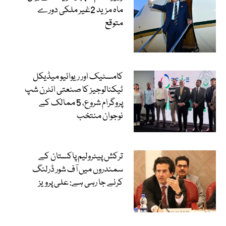
ماہ مزید 2غیر ملکی دورے
متوقع
کامسٹیک اور ریوائیو میڈیکل
ٹیکنالوجیز کا صنعتی انٹرن شپ
پروگرام شروع، 5 ممالک کے
نوجوان منتخب
ترکش پیٹرولیم پاکستان کے
سمندروں میں آف شور ڈرلنگ
کرنے جا رہی ہے: علی پرویز