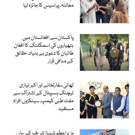
معائنہ ، پراسیس کا جائزہ لیا
پاکستان سے افغانستان میں
ہتھیاروں کی اسمگلنگ کا افغان
طالبان کا دعوی بے بنیاد، حقائق
کے منافی قرار
تھائی سفارتخانے اور اکبر نیازی
ٹیچنگ ہسپتال کے اشتراک سے
مفت طبی کیمپ، سینکڑوں افراد
مستفید
وزیراعظم شہباز شریف کے رواں