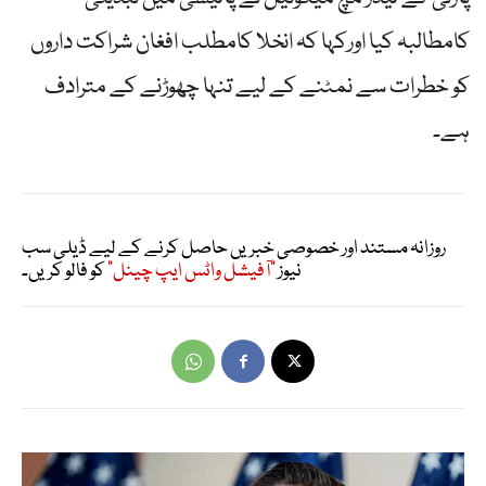
کامطالبہ کیا اورکہا کہ انخلا کامطلب افغان شراکت داروں
کو خطرات سے نمٹنے کے لیے تنہا چھوڑنے کے مترادف
ہے۔
روزانہ مستند اور خصوصی خبریں حاصل کرنے کے لیے ڈیلی سب
نیوز
"آفیشل واٹس ایپ چینل"
کو فالو کریں۔