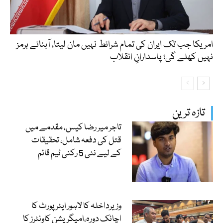
امریکا جب تک ایران کی تمام شرائط نہیں مان لیتا، آبنائے ہرمز
نہیں کھلے گی؛ پاسدارانِ انقلاب
تازہ ترین
تاجر میر رضا کیس، مقدمے میں
قتل کی دفعہ شامل، تحقیقات
کے لیے نئی 5 رکنی ٹیم قائم
وزیرداخلہ کا لاہور ایئرپورٹ کا
اچانک دورہ،امیگریشن کاونٹرز کا