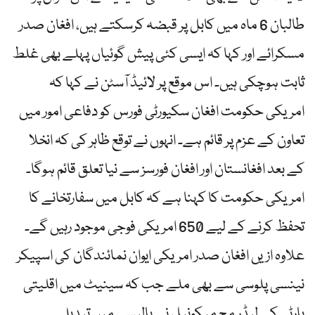
طالبان 6 ماہ میں کابل پر قبضہ کرسکتے ہیں، افغان صدر
مسکرائے اور کہا کہ ایسی کئی پیش گوئیاں پہلے بھی غلط
ثابت ہوچکی ہیں۔ اس موقع پر لائیڈ آسٹن نے کہا کہ
امریکی حکومت افغان سکیورٹی فورس کو دفاعی امور میں
تعاون کے عزم پر قائم ہے۔ انہوں نے توقع ظاہر کی کہ انخلا
کے بعد افغانستان اور افغان فورسز سے نیا تعلق قائم ہوگا۔
امریکی حکومت کا کہنا ہے کہ کابل میں سفارتخانے کا
تحفظ کرنے کے لیے 650 امریکی فوجی موجود رہیں گے۔
علاوہ ازیں افغان صدر امریکی ایوان نمائندگان کی اسپیکر
نینسی پلوسی سے بھی ملے جب کہ سینیٹ میں اقلیتی
پارٹی کے لیڈر مچ میکونیل نے پالیسی میں تبدیلی