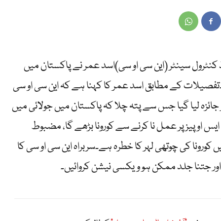
ینڈ کنٹرول سینٹر (این سی او سی)اسد عمر نے پاکستان میں
ے۔تفصیلات کے مطابق اسد عمر کا کہنا ہے کہ این سی او سی
 جائزہ لیا گیا جس سے پتہ چلا کہ پاکستان میں جولائی میں
ایس او پیز پر عمل نا کرنے سے کورونا بڑھے گا، مضبوط
کورونا کی چوتھی لہر کا خطرہ ہے۔سربراہ این سی او سی کا
ں اور جتنا جلد ممکن ہو ویکسی نیشن کروائیں۔