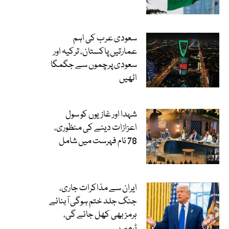
سعودی عرب کی اہم
عمارتیں پاکستان، ترکیہ اور
سعودی پرچموں سے جگمگا
اٹھیں
شہدا اور غازیوں کو سول
اعزازات دینے کی منظوری،
78 نام فہرست میں شامل
ایران سے مذاکرات جاری،
جنگ جلد ختم ہوگی آبنائے
ہرمز بھی کھل جائے گی،
ٹرمپ