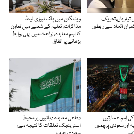
 تیاریاں،تحریک
ویلنگٹن میں پاک نیوزی لینڈ
ران اتحاد سے رابطوں
مذاکرات، تعلیم کے شعبے میں تعاون
کا اہم معاہدہ، زراعت میں بھی روابط
بڑھانے پر اتفاق
ی اہم عمارتیں
دفاعی معاہدہ دہائیوں پر محیط
ہ اور سعودی پرچموں
اسٹریٹجک تعلقات کا نتیجہ ہے:
ھیں
سعودی عرب