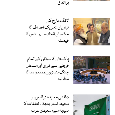
پر اتفاق
لانگ مارچ کی
تیاریاں،تحریک انصاف کا
حکمران اتحاد سے رابطوں کا
فیصلہ
پاکستان کا سوڈان کے تمام
فریقین سے فوری اور مستقل
جنگ بندی پر عملدرآمد کا
مطالبہ
دفاعی معاہدہ دہائیوں پر
محیط اسٹریٹجک تعلقات کا
نتیجہ ہے: سعودی عرب