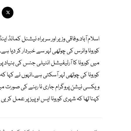
اسلام آباد،وفاقی وزیر اور سربراہ نیشنل کمانڈ ا
کورونا وائرس کی چوتھی لہر سے خبردار کر دیا ہ
میں کورونا کا آرٹیفیشل انٹیلی جنس کی بنیاد پر
کورونا کی چوتھی لہر آسکتی ہے۔انہوں نے کہا کہ 
ویکسی نیشن پروگرام جاری نا رہنے کی صورت میں 
کہنا تھا کہ شہری کورونا ایس او پیز پر عمل کری