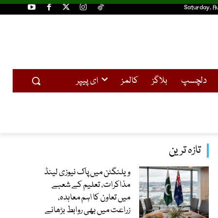
Saturday, A
دلچسپ
بلاگز
کالمز
ای پیپر
تازہ ترین
ویلنگٹن میں پاک نیوزی لینڈ
مذاکرات، تعلیم کے شعبے
میں تعاون کا اہم معاہدہ،
زراعت میں بھی روابط بڑھانے