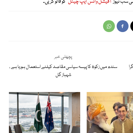
ی سب نیوز
"آفیشل واٹس ایپ چینل"
کو فالو کریں۔
پچھلی خبر
را
سندھ میں زکوة کا پیسہ سیاسی مقاصد کیلئے استعمال ہورہا ہے ،
شہباز گل