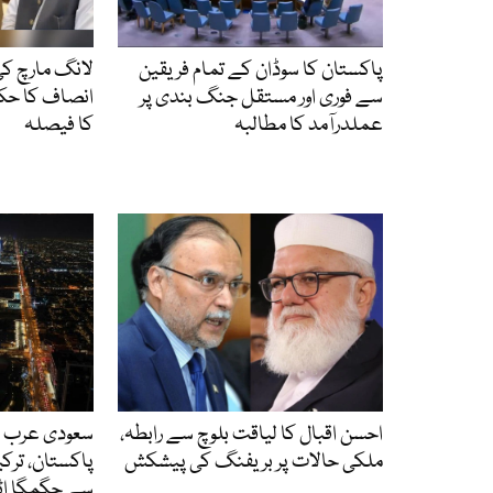
پاکستان کا سوڈان کے تمام فریقین
لانگ مارچ کی
سے فوری اور مستقل جنگ بندی پر
انصاف کا حکم
عملدرآمد کا مطالبہ
کا فیصلہ
احسن اقبال کا لیاقت بلوچ سے رابطہ،
سعودی عرب ک
ملکی حالات پر بریفنگ کی پیشکش
پاکستان، ترکی
سے جگمگا اٹ