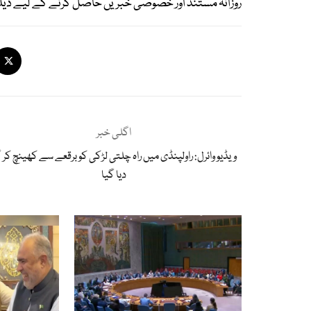
روزانہ مستند اور خصوصی خبریں حاصل کرنے کے لیے ڈیل
اگلی خبر
ویڈیو وائرل: راولپنڈی میں راہ چلتی لڑکی کو برقعے سے کھینچ کر گ
دیا گیا