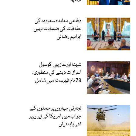
دفاعی معاہدہ سعودیہ کی
حفاظت کی ضمانت نہیں،
ابراہیم رضائی
شہدا اور غازیوں کو سول
اعزازات دینے کی منظوری،
78 نام فہرست میں شامل
تجارتی جہازوں پر حملوں کے
جواب میں امریکا کی ایران پر
نئی پابندیاں