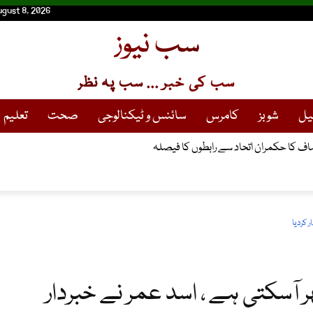
ugust 8, 2026
سب نیوز
سب کی خبر ... سب پہ نظر
یل
شوبز
کامرس
سائنس و ٹیکنالوجی
صحت
تعلیم
اف کا حکمران اتحاد سے رابطوں کا فیصلہ
 کردیا
ر آسکتی ہے ، اسد عمر نے خبردار