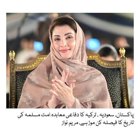
پاکستان، سعودیہ ، ترکیہ کا دفاعی معاہدہ امت مسلمہ کی
تاریخ کا فیصلہ کن موڑ ہے، مریم نواز