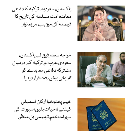
پاکستان، سعودیہ ، ترکیہ کا دفاعی
معاہدہ امت مسلمہ کی تاریخ کا
فیصلہ کن موڑ ہے، مریم نواز
خواجہ سعد رفیق نے پاکستان،
سعودی عرب اور ترکیہ کے درمیان
مشترکہ دفاعی معاہدے کو
تاریخی پیش رفت قرار دیدیا
خیبرپختونخوا ارکان اسمبلی
کیلئے تاحیات بلیو پاسپورٹ کی
سہولت ختم،ترمیمی بل منظور