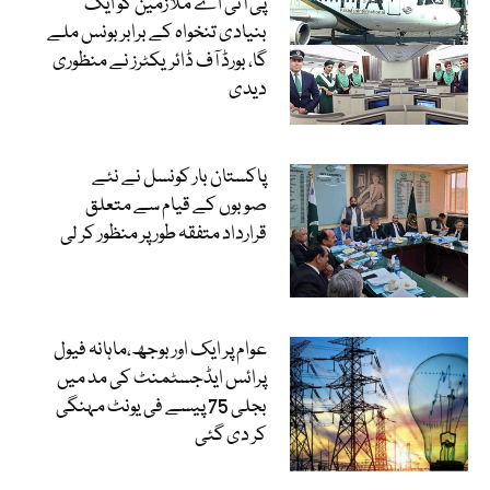
پی آئی اے ملازمین کو ایک
بنیادی تنخواہ کے برابر بونس ملے
گا، بورڈ آف ڈائریکٹرز نے منظوری
دیدی
پاکستان بار کونسل نے نئے
صوبوں کے قیام سے متعلق
قرارداد متفقہ طور پر منظور کر لی
عوام پر ایک اور بوجھ،ماہانہ فیول
پرائس ایڈجسٹمنٹ کی مد میں
بجلی 75 پیسے فی یونٹ مہنگی
کر دی گئی