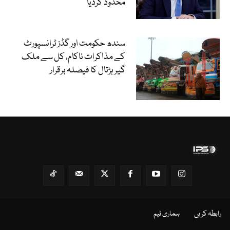
محدود کردیا
سندھ حکومت اور گڈز ٹرانسپورٹ
کے مذاکرات ناکام، کل سے ملک
گیر ہڑتال کا فیصلہ برقرار
رابطہ کریں
ہماری ٹیم