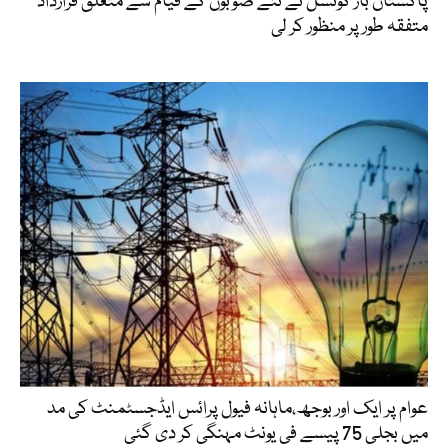
پاکستان بار کونسل نے نئے صوبوں کے قیام سے متعلق قرارداد
متفقہ طور پر منظور کر لی
عوام پر ایک اور بوجھ،ماہانہ فیول پرائس ایڈجسٹمنٹ کی مد
میں بجلی 75 پیسے فی یونٹ مہنگی کر دی گئی