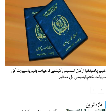
خیبرپختونخوا ارکان اسمبلی کیلئے تاحیات بلیو پاسپورٹ کی
سہولت ختم،ترمیمی بل منظور
تازہ ترین