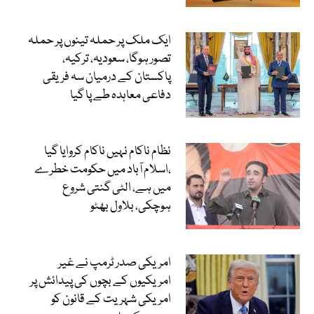
ایک ملک پر حملہ تینوں پر حملہ
تصور ہوگا، سعودیہ، ترکیہ،
پاکستان کے درمیان سہ فریقی
دفاعی معاہدہ طے پا گیا
نظام ناکام نہیں ناکام کروایا گیا
،اسلام آباد میں حکومت خطرے
میں ہے، الٹی گنتی شروع
ہوچکی، بلاول بھٹو
امریکی صدر ٹرمپ نے غیر
امریکیوں کے بچوں کی پیدائش پر
امریکی شہریت کے قانون کو