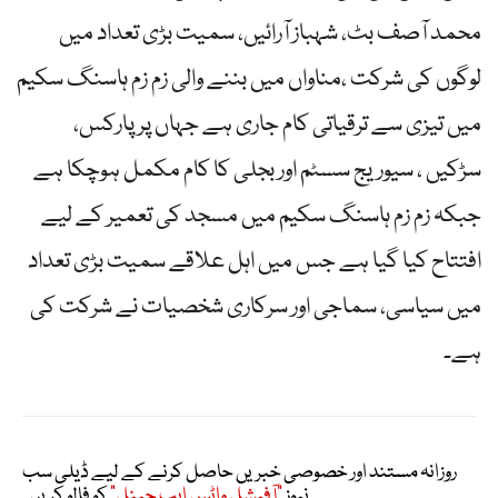
محمد آصف بٹ، شہباز آرائیں، سمیت بڑی تعداد میں
لوگوں کی شرکت ،مناواں میں بننے والی زم زم ہاسنگ سکیم
میں تیزی سے ترقیاتی کام جاری ہے جہاں پر پارکس،
سڑکیں ، سیوریج سسٹم اور بجلی کا کام مکمل ہوچکا ہے
جبکہ زم زم ہاسنگ سکیم میں مسجد کی تعمیر کے لیے
افتتاح کیا گیا ہے جس میں اہل علاقے سمیت بڑی تعداد
میں سیاسی، سماجی اور سرکاری شخصیات نے شرکت کی
ہے۔
روزانہ مستند اور خصوصی خبریں حاصل کرنے کے لیے ڈیلی سب
نیوز
"آفیشل واٹس ایپ چینل"
کو فالو کریں۔