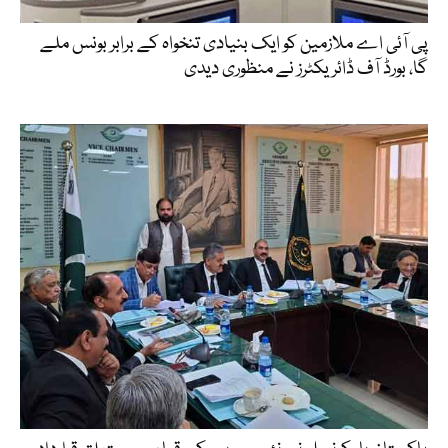
پی آئی اے ملازمین کو ایک بنیادی تنخواہ کے برابر بونس ملے
گا، بورڈ آف ڈائریکٹرز نے منظوری دیدی