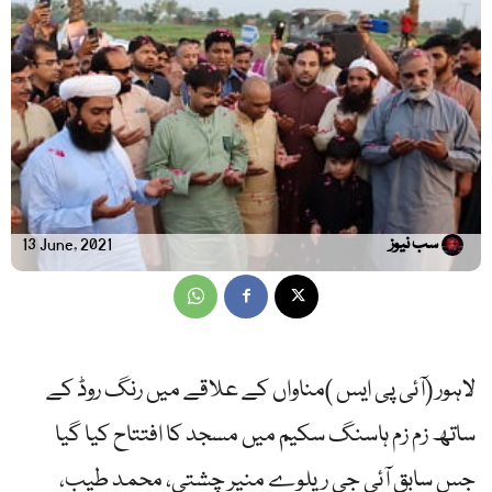
سب نیوز
13 June, 2021
لاہور (آئی پی ایس )مناواں کے علاقے میں رنگ روڈ کے
ساتھ زم زم ہاسنگ سکیم میں مسجد کا افتتاح کیا گیا
جس سابق آئی جی ریلوے منیر چشتی، محمد طیب،