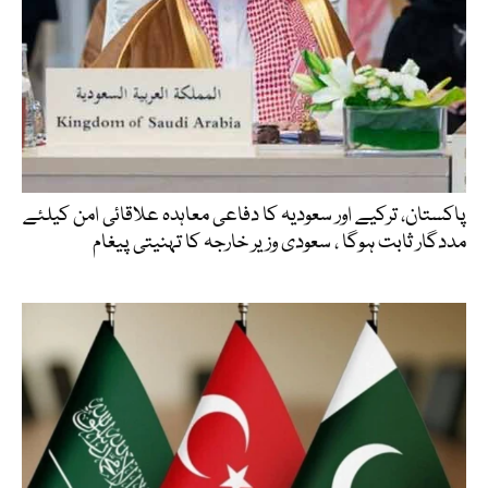
پاکستان، ترکیے اور سعودیہ کا دفاعی معاہدہ علاقائی امن کیلئے
مددگار ثابت ہوگا ، سعودی وزیر خارجہ کا تہنیتی پیغام