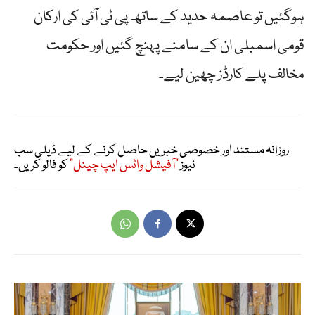
ہوگئیں تو عاصمہ حدید کے ساتھ پی ٹی آئی کی ارکان
قومی اسمبلی ان کے سامنے پہنچ گئیں اور حکومت
مخالف پلے کارڈز چھین لیے۔
روزانہ مستند اور خصوصی خبریں حاصل کرنے کے لیے ڈیلی سب
نیوز
"آفیشل واٹس ایپ چینل"
کو فالو کریں۔