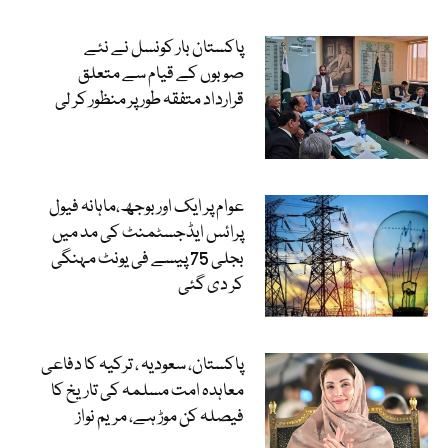
پاکستان بار کونسل نے نئے
صوبوں کے قیام سے متعلق
قرارداد متفقہ طور پر منظور کر لی
عوام پر ایک اور بوجھ،ماہانہ فیول
پرائس ایڈجسٹمنٹ کی مد میں
بجلی 75 پیسے فی یونٹ مہنگی
کر دی گئی
پاکستان، سعودیہ ، ترکیہ کا دفاعی
معاہدہ امت مسلمہ کی تاریخ کا
فیصلہ کن موڑ ہے، مریم نواز