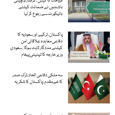
فروخت کا کیس ، گرفتار 3چینی
باشندوں نے ضمانت کیلئے
ہائیکورٹ سے رجوع کر لیا
پاکستان، ترکیے اور سعودیہ کا
دفاعی معاہدہ علاقائی امن
کیلئے مددگار ثابت ہوگا ، سعودی
وزیر خارجہ کا تہنیتی پیغام
سہ ملکی دفاعی اتحاد،ترک صدر
کا خیرمقدم، پاکستان کا شکریہ