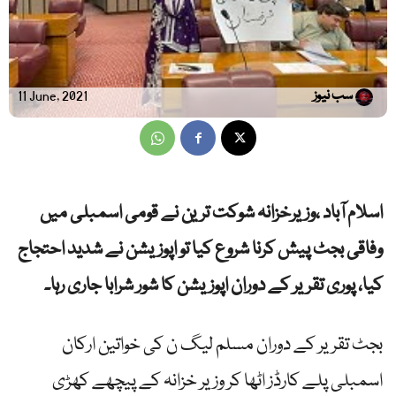
سب نیوز
11 June, 2021
اسلام آباد ،وزیرخزانہ شوکت ترین نے قومی اسمبلی میں
وفاقی بجٹ پیش کرنا شروع کیا تو اپوزیشن نے شدید احتجاج
کیا، پوری تقریر کے دوران اپوزیشن کا شور شرابا جاری رہا۔
بجٹ تقریر کے دوران مسلم لیگ ن کی خواتین ارکان
اسمبلی پلے کارڈز اٹھا کر وزیر خزانہ کے پیچھے کھڑی