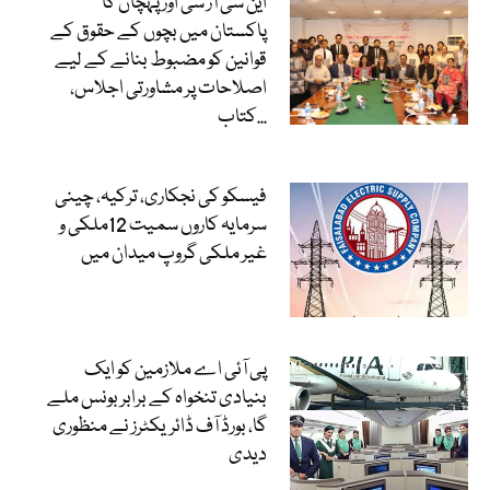
این سی آر سی اور پہچان کا
پاکستان میں بچوں کے حقوق کے
قوانین کو مضبوط بنانے کے لیے
اصلاحات پر مشاورتی اجلاس،
کتاب...
فیسکو کی نجکاری، ترکیہ، چینی
سرمایہ کاروں سمیت 12ملکی و
غیر ملکی گروپ میدان میں
پی آئی اے ملازمین کو ایک
بنیادی تنخواہ کے برابر بونس ملے
گا، بورڈ آف ڈائریکٹرز نے منظوری
دیدی