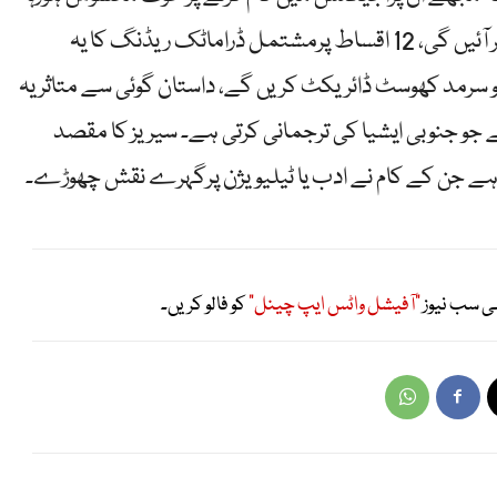
تھا۔ماہرہ جلد بھارتی سیریز ” یارجولاہے ” میں نظر آئیں گی، 12 اقساط پرمشتمل ڈراماٹک ریڈنگ کا یہ
کو سرمد کھوسٹ ڈائریکٹ کریں گے، داستان گوئی سے متاثر یہ
ے جو جنوبی ایشیا کی ترجمانی کرتی ہے۔ سیریز کا مقصد
 ہے جن کے کام نے ادب یا ٹیلیویژن پرگہرے نقش چھوڑے۔
ی سب نیوز
"آفیشل واٹس ایپ چینل"
کو فالو کریں۔