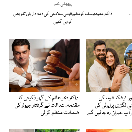
پچھلی خبر
گ
ڈاکٹر معیدیوسف کومشیرقومی سلامتی کی ذمہ داریاں تفویض
کردیں گئیں
ور انوشکا شرما کی
اداکار فخر عالم کے گھر ڈکیتی کا
 لگژری پراپرٹی کی
مقدمہ، عدالت نے گرفتار جیولر کی
آپ حیران رہ جائیں گے
ضمانت منظور کر لی