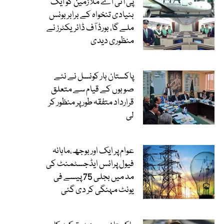
پی آئی اے ملازمین کو ایک
بنیادی تنخواہ کے برابر بونس
ملے گا، بورڈ آف ڈائریکٹرز نے
منظوری دیدی
پاکستان بار کونسل نے نئے
صوبوں کے قیام سے متعلق
قرارداد متفقہ طور پر منظور کر
لی
عوام پر ایک اور بوجھ،ماہانہ
فیول پرائس ایڈجسٹمنٹ کی
مد میں بجلی 75 پیسے فی
یونٹ مہنگی کر دی گئی