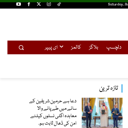
Saturday, A
دلچسپ
بلاگز
کالمز
ای پیپر
تازہ ترین
دعا ہے حرمین شریفین کے
سائے میں طے پانے والا
معاہدہ اگلی نسلوں کیلئے
امن کی ڈھال ثابت ہو،