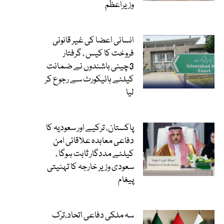
وزیراعظم
انسانی اعضا کی غیر قانونی
فروخت کا کیس ، گرفتار
3چینی باشندوں نے ضمانت
کیلئے ہائیکورٹ سے رجوع کر
لیا
پاکستان، ترکیے اور سعودیہ کا
دفاعی معاہدہ علاقائی امن
کیلئے مددگار ثابت ہوگا ،
سعودی وزیر خارجہ کا تہنیتی
پیغام
سہ ملکی دفاعی اتحاد،ترک