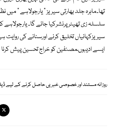
سلسلہ زی تھیٹر پرنشرکیا جائے گا۔ یارجولاہے 
سیریزکہانیاں تخلیق کرنے اورسنانے کی روایت ہ
ایسے ادیبوںمصنفین کو خراج تحسین پیش کرنا
روزانہ مستند اور خصوصی خبریں حاصل کرنے کے لیے ڈیل