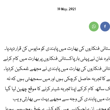
18 May, 2021
تانی فنکاروں کی بھارت میں پابندی کو مایوس کن قرار دیدیا۔
رہ خان نے پہلی بار پاکستانی فنکاروں پر بھارت میں کام کرنے
ستانی فنکاروں کی بھارت میں پابندی نے مجھے غمکین کردیا۔
رنے کا تجربہ حاصل کرچکی ہوں اور میں سمجھتی ہوں کہ نہ
اتھ کام کرکے اپنا تجربہ شیئر کرنے کا موقع چھین لیا گیا
ھارت میں پابندی کی وجہ سے مجھے بہت سی بھارتی ویب
کہ مجھے ان پراجیکٹس میں کام کرنے پر خوف محسوس ہورہا