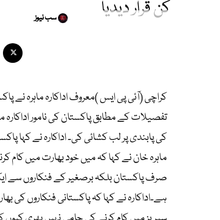
کن قرار دیدیا
سب نیوز
کراچی (آئی پی ایس )معروف اداکارہ ماہرہ نے پاکس
تفصیلات کے مطابق پاکستان کی نامور اداکارہ ماہ
کی پابندی پر لب کشائی کی۔ اداکارہ نے کہا پاک
ماہرہ خان نے کہا کہ میں خود بھارت میں کام ک
صرف پاکستان بلکہ برصغیر کے فنکاروں سے ایک س
ہے۔اداکارہ نے کہا کہ پاکستانی فنکاروں کی ب
سیریز میں کام کرنے کی حامی نہیں بھری کیوں 