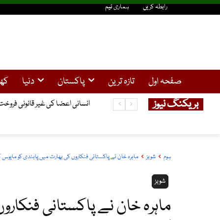
رابطہ کریں
ہماری ٹیم
صفحہ اول
تازہ ترین
پاکستان
دنیا
کھ
بریکنگ نیوز
انسانی اعضا کی غیر قانونی فروخت کا کیس ، گرفتار 3چینی باشندوں نے ضم
ہوم
شوبز
ماہرہ خان نے پاکستانی فنکاروں کی بھارت میں پابندی کو مایوس کن 
شوبز
ماہرہ خان نے پاکستانی فنکارو