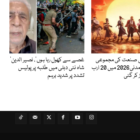
ی صنعت کی مجموعی
’غصے سے کھول رہا ہوں‘، نصیر الدین
باکس آفس آمدنی2026 میں 20 ارب
شاہ نئی دہلی میں طلبہ پر پولیس
 کر گئی
تشدد پر شدید برہم