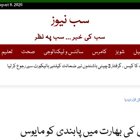
ugust 8, 2026
سب نیوز
سب کی خبر ... سب پہ نظر
یل
شوبز
کامرس
سائنس و ٹیکنالوجی
صحت
تعلیم
انت کیلئے ہائیکورٹ سے رجوع کر لیا
قرار دیدیا
ں کی بھارت میں پابندی کو مایوس