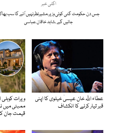
اگلی خبر
جس دن حکومت گئی کوئی وزیر،مشیرنظرنہیں آئے گا سب بھا
جائیں گے ،شاہد خاقان عباسی
عطاء اللّٰہ خان عیسیٰ خیلوی کا اپنی
ویرات کوہلی ا
قبر تیار کرنے کا انکشاف
ممبئی میں نئی
قیمت جان کر 