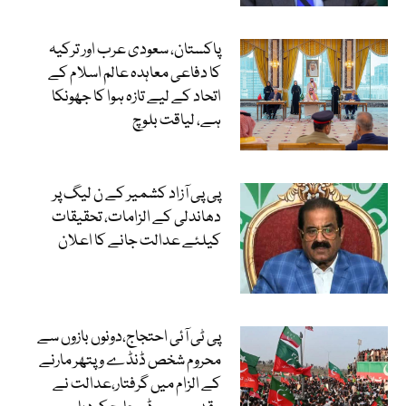
پاکستان، سعودی عرب اور ترکیہ
کا دفاعی معاہدہ عالم اسلام کے
اتحاد کے لیے تازہ ہوا کا جھونکا
ہے، لیاقت بلوچ
پی پی آزاد کشمیر کے ن لیگ پر
دھاندلی کے الزامات، تحقیقات
کیلئے عدالت جانے کا اعلان
پی ٹی آئی احتجاج،دونوں بازوں سے
محروم شخص ڈنڈے و پتھر مارنے
کے الزام میں گرفتار،عدالت نے