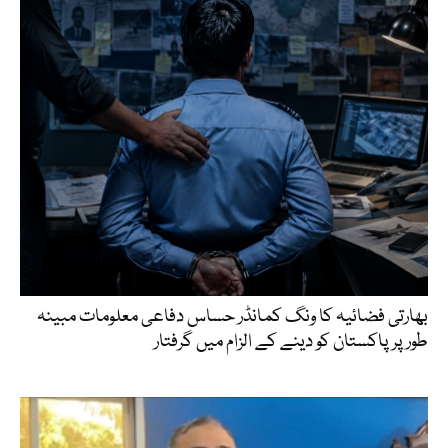
بھارتی فضائیہ کا ونگ کمانڈر حساس دفاعی معلومات مبینہ
طور پر پاکستان کو دینے کے الزام میں گرفتار