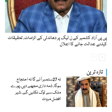
پی پی آزاد کشمیر کے ن لیگ پر دھاندلی کے الزامات، تحقیقات
کیلئے عدالت جانے کا اعلان
تازہ ترین
نہ 27ستمبر آئے گا نہ احتجاج
ہوگا، ذمہ داری مجھے دیں، پورے
ملک سے لوگ نکلیں گے، شیر
افضل مروت