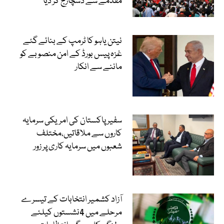
مقدمے سے ڈسچارج کر دیا
نیتن یاہو کا ٹرمپ کے بنائے گئے
غزہ پیس بورڈ کے امن منصوبے کو
ماننے سے انکار
سفیر پاکستان کی امریکی سرمایہ
کاروں سے ملاقاتیں،مختلف
شعبوں میں سرمایہ کاری پر زور
آزاد کشمیر انتخابات کے تیسرے
مرحلے میں 4نشستوں کیلئے