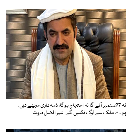
نہ 27ستمبر آئے گا نہ احتجاج ہوگا، ذمہ داری مجھے دیں،
پورے ملک سے لوگ نکلیں گے، شیر افضل مروت