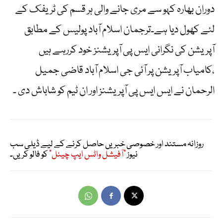
دوران بھارہ کہو سے مری جانے والی ہر قسم کی ٹریفک کے
لئے کھول دیا ہے۔ترجمان اسلام آباد پولیس کے مطابق
آپریشن کی نگرانی ایس پی آپریشنز خود کررہے ہیں
،کامیاب آپریشن پر آئی جی اسلام آباد قاضی جمیل
الرحمان نے ایس ایس پی آپریشنز اور ان ٹیم کو شاباش دی ۔
روزانہ مستند اور خصوصی خبریں حاصل کرنے کے لیے ڈیلی سب
نیوز
"آفیشل واٹس ایپ چینل"
کو فالو کریں۔