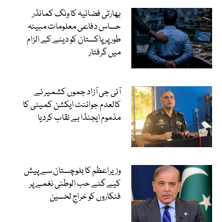
بھارتی فضائیہ کا ونگ کمانڈر
حساس دفاعی معلومات مبینہ
طور پر پاکستان کو دینے کے الزام
میں گرفتار
آئی جی آزاد جموں کشمیر نے
کالعدم جوائنٹ ایکشن کمیٹی کا
مذموم ایجنڈا بے نقاب کردیا
وزیراعظم کا بلوچستان سے پیش
کیے گئے حب الوطنی نغمے پر
فنکاروں کو خراجِ تحسین