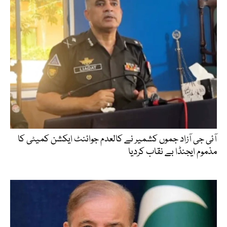
آئی جی آزاد جموں کشمیر نے کالعدم جوائنٹ ایکشن کمیٹی کا
مذموم ایجنڈا بے نقاب کردیا