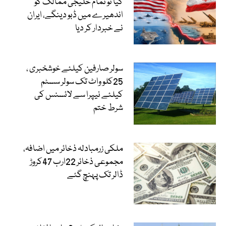
کیا تو تمام خلیجی ممالک کو
اندھیرے میں ڈبو دینگے، ایران
نے خبردار کر دیا
سولر صارفین کیلئے خوشخبری ،
25کلو واٹ تک سولر سسٹم
کیلئے نیپرا سے لائسنس کی
شرط ختم
ملکی زرمبادلہ ذخائر میں اضافہ،
مجموعی ذخائر 22ارب 47کروڑ
ڈالر تک پہنچ گئے