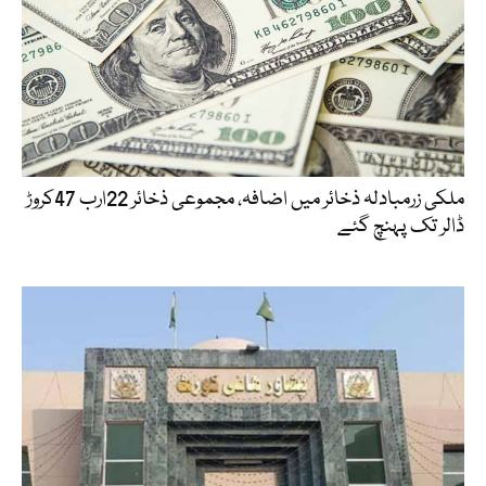
ملکی زرمبادلہ ذخائر میں اضافہ، مجموعی ذخائر 22ارب 47کروڑ
ڈالر تک پہنچ گئے