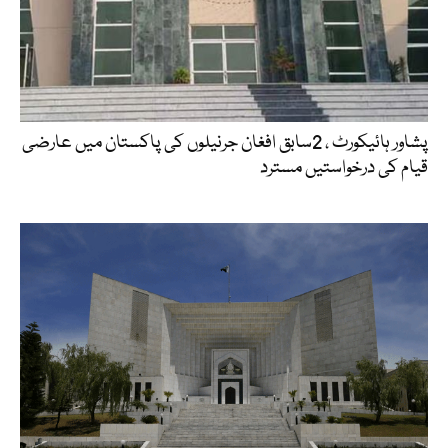
پشاور ہائیکورٹ ، 2سابق افغان جرنیلوں کی پاکستان میں عارضی
قیام کی درخواستیں مسترد