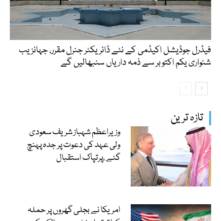
فیڈرل جوڈیشل اکیڈمی کے نئے ڈائریکٹر جنرل مقرر، جہانزیب
شنواری یکم اکتوبر سے ذمہ داریاں سنبھالیں گے
تازہ ترین
وزیراعظم شہباز شریف سعودی
ولی عہد کی دعوت پر جدہ پہنچ
گئے ،پرتپاک استقبال
امریکا نے بجلی گھروں پر حملہ