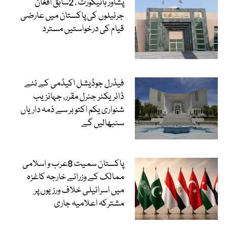
پشاور ہائیکورٹ ، 2سابق افغان
جرنیلوں کی پاکستان میں عارضی
قیام کی درخواستیں مسترد
فیڈرل جوڈیشل اکیڈمی کے نئے
ڈائریکٹر جنرل مقرر، جہانزیب
شنواری یکم اکتوبر سے ذمہ داریاں
سنبھالیں گے
پاکستان سمیت 8عرب و اسلامی
ممالک کے وزرائے خارجہ کاغزہ
میں اسرائیلی خلاف ورزیوں پر
مشترکہ اعلامیہ جاری