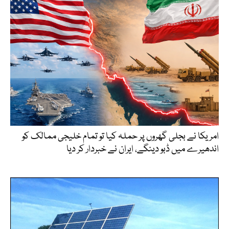
امریکا نے بجلی گھروں پر حملہ کیا تو تمام خلیجی ممالک کو
اندھیرے میں ڈبو دینگے، ایران نے خبردار کر دیا