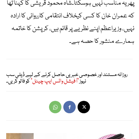
پھر یہ مناسب نہیں ہوسکتا۔شاہ محمود قریشی کا کہنا تھا
کہ عمران خان کا کسی کیخلاف انتقامی کارروائی کا ارادہ
نہیں، وزیراعظم اپنے نظریے پر قائم ہیں، کرپشن کا خاتمہ
ہمارے منشور کا حصہ ہے۔
روزانہ مستند اور خصوصی خبریں حاصل کرنے کے لیے ڈیلی سب
نیوز
"آفیشل واٹس ایپ چینل"
کو فالو کریں۔