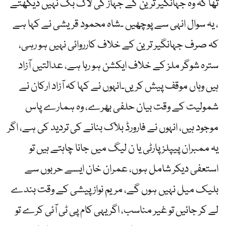
تھا کہ وہ جہانگیر ترین کے جہاز کی لاگ بک نہیں دیکھتے
، یہ سوال انہی سے پوچھیں ۔شاہ محمود قریشی نے کہا ہے
کہ صرف جہانگیر ترین کے خلاف کارروائی نہیں ہو رہی،
سترہ شوگر ملز کے خلاف ایکشن ہو رہا ہے، عدالتیں آزاد
ہیں وہاں موقف پیش کریں۔انہوں نے کہا کہ آزاد ارکان نے
شمولیت کے وقت بیان حلفی بھرے، وہ ہمارے پاس
موجود ہیں، انہوں نے فارورڈ بلاک بنانے کی تردید کی ہے، اگر
یہ ممبران پیپلز پارٹی یا ن لیگ میں جانا چاہتے ہیں تو
استعفی دیکر شامل ہوں، عمران خان ایسے حربوں سے
بلیک میل نہیں ہوں گے، مریم نواز پیشی کے وقت بندے
لے کر جائیں تو غیر مناسب، اگر یہی کام پی ٹی آئی کرے تو