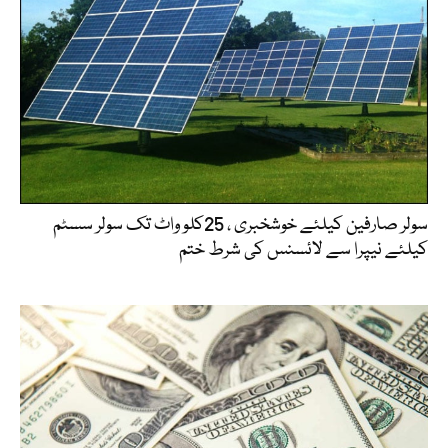
سولر صارفین کیلئے خوشخبری ، 25کلو واٹ تک سولر سسٹم
کیلئے نیپرا سے لائسنس کی شرط ختم