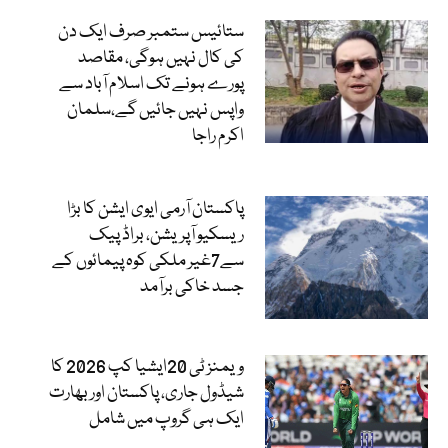
ستائیس ستمبر صرف ایک دن
کی کال نہیں ہوگی، مقاصد
پورے ہونے تک اسلام آباد سے
واپس نہیں جائیں گے،سلمان
اکرم راجا
پاکستان آرمی ایوی ایشن کا بڑا
ریسکیو آپریشن، براڈ پیک
سے7غیر ملکی کوہ پیمائوں کے
جسد خاکی برآمد
ویمنز ٹی 20ایشیا کپ 2026 کا
شیڈول جاری، پاکستان اور بھارت
ایک ہی گروپ میں شامل