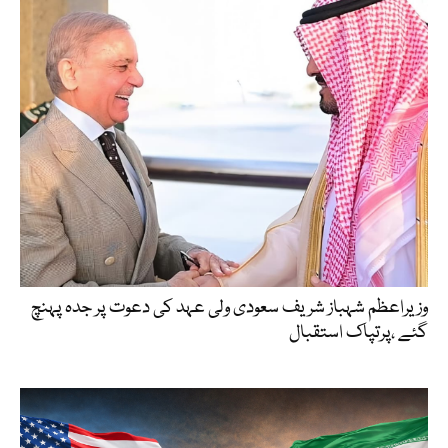
وزیراعظم شہباز شریف سعودی ولی عہد کی دعوت پر جدہ پہنچ
گئے ،پرتپاک استقبال