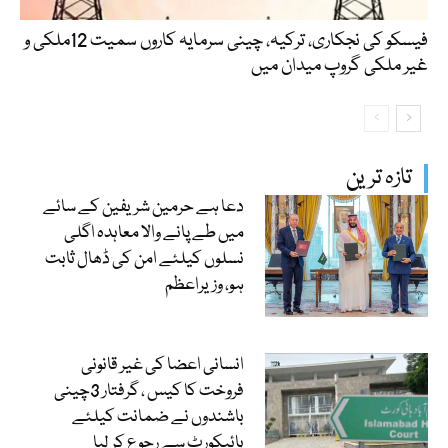
فیسکو کی نجکاری، ترکیہ، چینی سرمایہ کاروں سمیت 12ملکی و
غیر ملکی گروپ میدان میں
تازہ ترین
دعا ہے حرمین شریفین کے سائے
میں طے پانے والا معاہدہ اگلی
نسلوں کیلئے امن کی ڈھال ثابت
ہو، وزیراعظم
انسانی اعضا کی غیر قانونی
فروخت کا کیس ، گرفتار 3چینی
باشندوں نے ضمانت کیلئے
ہائیکورٹ سے رجوع کر لیا