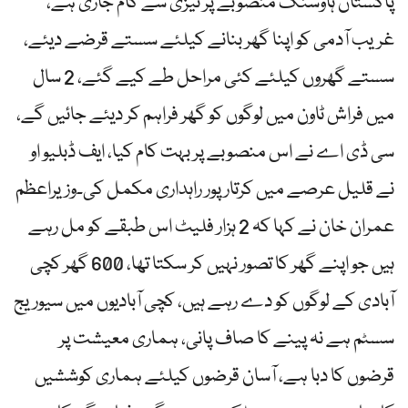
پاکستان ہاوسنگ منصوبے پر تیزی سے کام جاری ہے،
غریب آدمی کو اپنا گھر بنانے کیلئے سستے قرضے دیئے،
سستے گھروں کیلئے کئی مراحل طے کیے گئے، 2 سال
میں فراش ٹاون میں لوگوں کو گھر فراہم کر دیئے جائیں گے،
سی ڈی اے نے اس منصوبے پر بہت کام کیا، ایف ڈبلیو او
نے قلیل عرصے میں کرتارپور راہداری مکمل کی۔وزیراعظم
عمران خان نے کہا کہ 2 ہزار فلیٹ اس طبقے کو مل رہے
ہیں جو اپنے گھر کا تصور نہیں کر سکتا تھا، 600 گھر کچی
آبادی کے لوگوں کو دے رہے ہیں، کچی آبادیوں میں سیوریج
سسٹم ہے نہ پینے کا صاف پانی، ہماری معیشت پر
قرضوں کا دبا ہے، آسان قرضوں کیلئے ہماری کوششیں