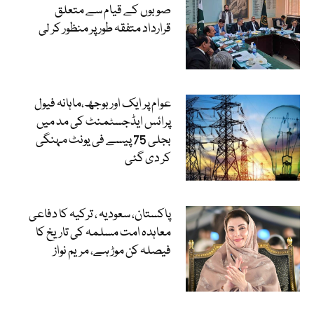
صوبوں کے قیام سے متعلق
قرارداد متفقہ طور پر منظور کر لی
عوام پر ایک اور بوجھ،ماہانہ فیول
پرائس ایڈجسٹمنٹ کی مد میں
بجلی 75 پیسے فی یونٹ مہنگی
کر دی گئی
پاکستان، سعودیہ ، ترکیہ کا دفاعی
معاہدہ امت مسلمہ کی تاریخ کا
فیصلہ کن موڑ ہے، مریم نواز