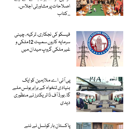
اصلاحات پر مشاورتی اجلاس،
کتاب...
فیسکو کی نجکاری، ترکیہ، چینی
سرمایہ کاروں سمیت 12ملکی و
غیر ملکی گروپ میدان میں
پی آئی اے ملازمین کو ایک
بنیادی تنخواہ کے برابر بونس ملے
گا، بورڈ آف ڈائریکٹرز نے منظوری
دیدی
پاکستان بار کونسل نے نئے