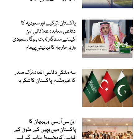
پاکستان، ترکیے اور سعودیہ کا
دفاعی معاہدہ علاقائی امن
کیلئے مددگار ثابت ہوگا ، سعودی
وزیر خارجہ کا تہنیتی پیغام
سہ ملکی دفاعی اتحاد،ترک صدر
کا خیرمقدم، پاکستان کا شکریہ
این سی آر سی اور پہچان کا
پاکستان میں بچوں کے حقوق کے
قوانین کو مضبوط بنانے کے لیے