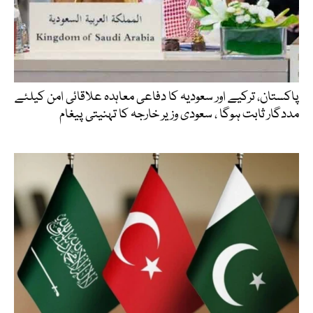
پاکستان، ترکیے اور سعودیہ کا دفاعی معاہدہ علاقائی امن کیلئے
مددگار ثابت ہوگا ، سعودی وزیر خارجہ کا تہنیتی پیغام