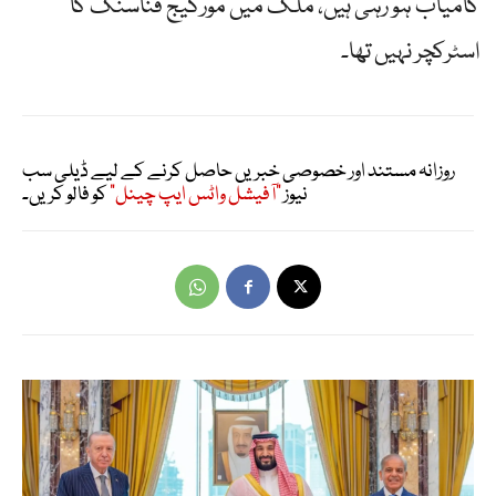
کامیاب ہو رہی ہیں، ملک میں مورگیج فناسنگ کا
اسٹرکچر نہیں تھا۔
روزانہ مستند اور خصوصی خبریں حاصل کرنے کے لیے ڈیلی سب
نیوز
"آفیشل واٹس ایپ چینل"
کو فالو کریں۔