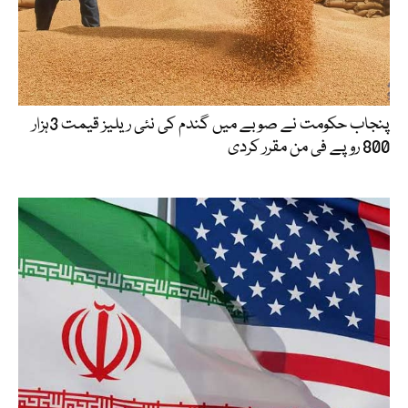
پنجاب حکومت نے صوبے میں گندم کی نئی ریلیز قیمت 3ہزار
800 روپے فی من مقرر کردی