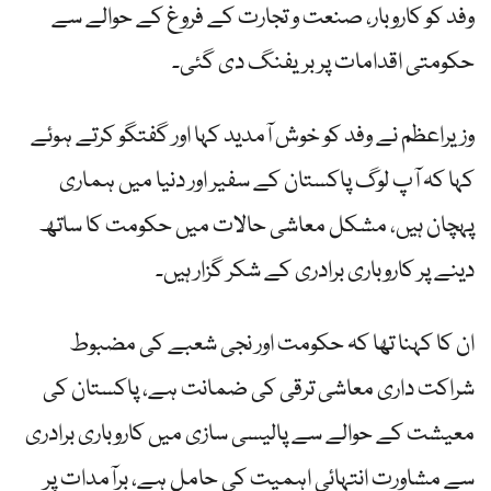
وفد کو کاروبار، صنعت و تجارت کے فروغ کے حوالے سے
حکومتی اقدامات پر بریفنگ دی گئی۔
وزیراعظم نے وفد کو خوش آمدید کہا اور گفتگو کرتے ہوئے
کہا کہ آپ لوگ پاکستان کے سفیر اور دنیا میں ہماری
پہچان ہیں، مشکل معاشی حالات میں حکومت کا ساتھ
دینے پر کاروباری برادری کے شکر گزار ہیں۔
ان کا کہنا تھا کہ حکومت اور نجی شعبے کی مضبوط
شراکت داری معاشی ترقی کی ضمانت ہے، پاکستان کی
معیشت کے حوالے سے پالیسی سازی میں کاروباری برادری
سے مشاورت انتہائی اہمیت کی حامل ہے، برآمدات پر