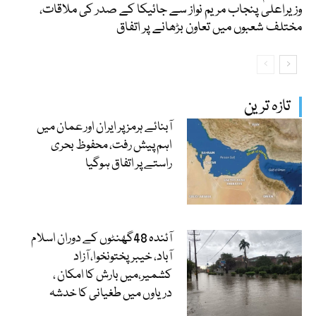
وزیراعلیٰ پنجاب مریم نواز سے جائیکا کے صدر کی ملاقات،
مختلف شعبوں میں تعاون بڑھانے پر اتفاق
تازہ ترین
آبنائے ہرمز پر ایران اور عمان میں
اہم پیش رفت، محفوظ بحری
راستے پر اتفاق ہوگیا
آئندہ 48گھنٹوں کے دوران اسلام
آباد، خیبرپختونخوا، آزاد
کشمیر،میں بارش کا امکان ،
دریاوں میں طغیانی کا خدشہ