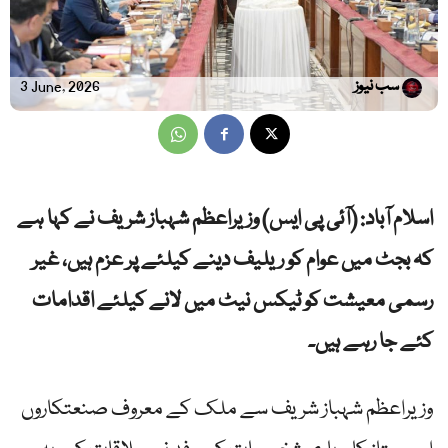
سب نیوز
3 June, 2026
اسلام آباد: (آئی پی ایس) وزیراعظم شہباز شریف نے کہا ہے
کہ بجٹ میں عوام کو ریلیف دینے کیلئے پر عزم ہیں، غیر
رسمی معیشت کو ٹیکس نیٹ میں لانے کیلئے اقدامات
کئے جا رہے ہیں۔
وزیراعظم شہباز شریف سے ملک کے معروف صنعتکاروں