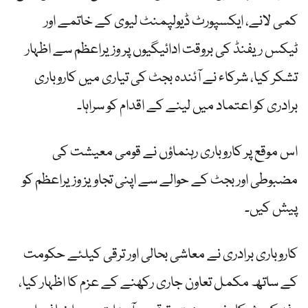
کمی لانے، ایکسپورٹ ڈیولپمنٹ لیوی کے خاتمے اور
ٹیکس ریفنڈ کی بروقت ادائیگیوں پر وزیراعظم سے اظہار
تشکر کیا، شرکاء نے آئندہ بجٹ کی تیاری میں کاروباری
برادری کو اعتماد میں لینے کے اقدام کو سراہا۔
اس موقع پر کاروباری رہنماؤں نے قومی معیشت کی
مضبوطی اور بجٹ کے حوالے سے اپنی تجاویز وزیراعظم کو
پیش کیں۔
کاروباری برادری نے معاشی بحالی اور ترقی کیلئے حکومت
کے ساتھ مکمل تعاون جاری رکھنے کے عزم کا اظہار کیا،