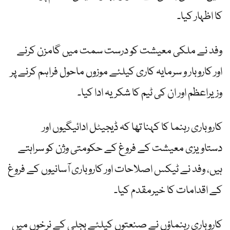
کا اظہار کیا۔
وفد نے ملکی معیشت کو درست سمت میں گامزن کرنے
اور کاروبار و سرمایہ کاری کیلئے موزوں ماحول فراہم کرنے پر
وزیراعظم اور ان کی ٹیم کا شکریہ ادا کیا۔
کاروباری رہنما کا کہنا تھا کہ ڈیجیٹل ادائیگیوں اور
دستاویزی معیشت کے فروغ کے حکومتی وژن کو سراہتے
ہیں، وفد نے ٹیکس اصلاحات اور کاروباری آسانیوں کے فروغ
کے اقدامات کا خیرمقدم کیا۔
کاروباری رہنماؤں نے صنعتوں کیلئے بجلی کے نرخوں میں