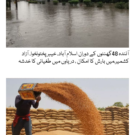
آئندہ 48گھنٹوں کے دوران اسلام آباد، خیبرپختونخوا، آزاد
کشمیر،میں بارش کا امکان ، دریاوں میں طغیانی کا خدشہ