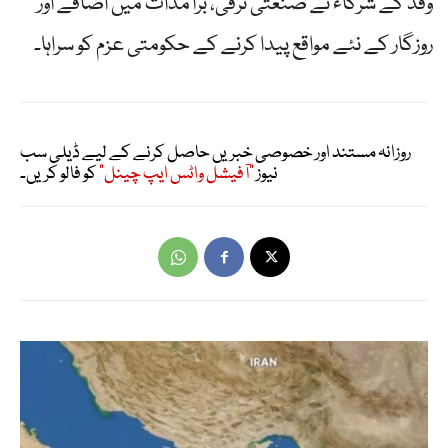
وفد کے شرکاء نے صنعتی ترقی، برآمدات میں اضافے اور
روزگار کے نئے مواقع پیدا کرنے کے حکومتی عزم کو سراہا۔
روزانہ مستند اور خصوصی خبریں حاصل کرنے کے لیے ڈیلی سب
نیوز
"آفیشل واٹس ایپ چینل"
کو فالو کریں۔