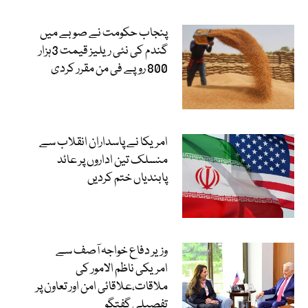
پنجاب حکومت نے صوبے میں
گندم کی نئی ریلیز قیمت 3ہزار
800 روپے فی من مقرر کردی
امریکا نے پاسداران انقلاب سے
منسلک تین اداروں پر عائد
پابندیاں ختم کردیں
وزیر دفاع خواجہ آصف سے
امریکی ناظم الامور کی
ملاقات،علاقائی امن اور تعاون پر
تفصیلی گفتگو