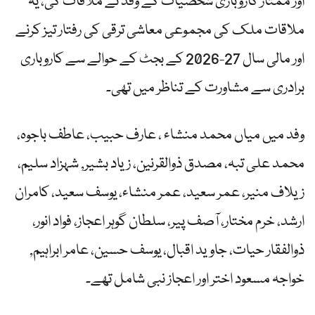
اور ممتاز کاروباری شخصیات کے وفد نے ملاقات کی، یہ
ملاقات ملک کی مجموعی معاشی ترقی کی رفتار تیز کرنے
اور مالی سال 27-2026 کے بجٹ کے حوالے سے کاروباری
برادری سے مشاورت کے تناظر میں تھی۔
وفد میں میاں محمد منشاء ، عارف حبیب، عاطف باجوہ،
محمد علی تبہ، مصدق ذوالقرنین، زیاد بشیر, شہزاد سلیم،
زیلاف منیر، عمر سعید، عمر منشاء، یوسف سعید، کامران
ارشد، خرم مختار، آصف پیر، سلطان گوہر اعجاز، فواد انور،
ذوالفقار حیات، جاوید اقبال، یوسف حسین، عامر ابراہیم,
خواجہ مسعود اختر اور اعجاز نبی شامل تھے۔