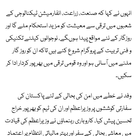
انہوں نے کہا کہ صنعت، زراعت، انفارمیشن ٹیکنالوجی کے
شعبوں میں ترقی سے معیشت کو مزید استحکام ملے گا اور
روزگار کے نئے مواقع پیدا ہوںگے، نوجوانوں کیلئے تکنیکی
و فنی تربیت کے پروگرام شروع کئے ہیں تاکہ ان کو روز گار
ملنے میں آسانی ہو اور وہ قومی ترقی میں بھرپور کردار ادا کر
سکیں۔
وفد نے خطے میں امن کی بحالی کے لئے پاکستان کی
سفارتی کوششوں پر وزیراعظم اور ان کی ٹیم کو بھرپور خراج
تحسین پیش کیا، کاروباری رہنماؤں نے وزیراعظم کی قیادت
میں معاشی بحالی کے سفر اور بہتر مالیاتی انتظام پر اعتماد