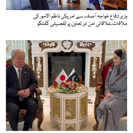
وزیر دفاع خواجہ آصف سے امریکی ناظم الامور کی
ملاقات،علاقائی امن اور تعاون پر تفصیلی گفتگو