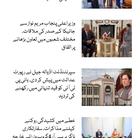
وزیراعلیٰ پنجاب مریم نواز سے
جائیکا کے صدر کی ملاقات،
مختلف شعبوں میں تعاون بڑھانے
پر اتفاق
سپرنٹنڈنٹ اڈیالہ جیل نے رپورٹ
عدالت میں پیش کر دی، بانی پی
ٹی آئی کو قید تنہائی میں رکھنے
کی تردید
خطے میں کشیدگی روکنے
کیلئے مذاکرات، سفارتکاری
ناگزیر ہے، آر4گروپ وزرائے خارجہ