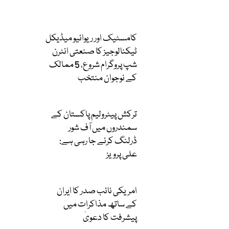
کامسٹیک اور ریوائیو میڈیکل
ٹیکنالوجیز کا صنعتی انٹرن
شپ پروگرام شروع، 5 ممالک
کے نوجوان منتخب
ترکش پیٹرولیم پاکستان کے
سمندروں میں آف شور
ڈرلنگ کرنے جا رہی ہے:
علی پرویز
امریکی نائب صدر کا ایران
کے ساتھ مذاکرات میں
پیشرفت کا دعویٰ