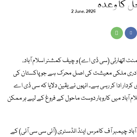
ل کا وعدہ
2 June, 2026
منٹ اتھارٹی (سی ڈی اے) و چیف کمشنر اسلام آباد،
 برادری ملکی معیشت کی اصل محرک ہے جو پاکستان کی
کردار ادا کر رہی ہے۔ انہوں نے یقین دلایا کہ سی ڈی اے
ام آباد میں کاروبار دوست ماحول کے فروغ کے لیے ہر ممکن
م آباد چیمبر آف کامرس اینڈ انڈسٹری (آئی سی سی آئی) کے