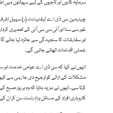
سرمایہ کاروں اور تاجروں کے لیے سہولتوں میں 
چیئرمین سی ڈی اے لیفٹیننٹ (ر) سہیل اشرف ن
غور سے سنا اور آئی سی سی آئی کے تعمیری کردار کو
اور سفارشات کا سنجیدگی سے جائزہ لیا جائے گا 
عملی اقدامات اٹھائے جائیں گے۔
انہوں نے کہا کہ سی ڈی اے عوامی خدمت اور سہ
مشکلات کے ازالے کو ترجیح دی جا رہی ہے کیون
کرتا ہے۔ انہوں نے مزید بتایا کہ وہ ہر روز صبح ک
کاروباری افراد کے مسائل براہِ راست سن کر ان کے