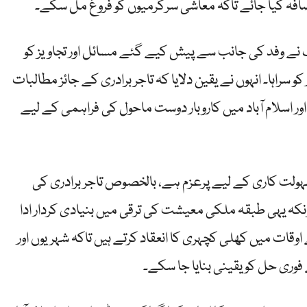
اضافہ کیا جائے تاکہ معاشی سرگرمیوں کو فروغ مل سکے۔
ے وفد کی جانب سے پیش کیے گئے مسائل اور تجاویز کو
 سراہا۔ انہوں نے یقین دلایا کہ تاجر برادری کے جائز مطالبات
اور اسلام آباد میں کاروبار دوست ماحول کی فراہمی کے لیے
ولت کاری کے لیے پرعزم ہے، بالخصوص تاجر برادری کی
کہ یہی طبقہ ملکی معیشت کی ترقی میں بنیادی کردار ادا
ے اوقات میں کھلی کچہری کا انعقاد کرتے ہیں تاکہ شہریوں اور
 فوری حل کو یقینی بنایا جا سکے۔