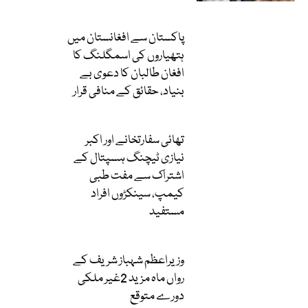
پاکستان سے افغانستان میں
ہتھیاروں کی اسمگلنگ کا
افغان طالبان کا دعوی بے
بنیاد، حقائق کے منافی قرار
تھائی سفارتخانے اور اکبر
نیازی ٹیچنگ ہسپتال کے
اشتراک سے مفت طبی
کیمپ، سینکڑوں افراد
مستفید
وزیراعظم شہباز شریف کے
رواں ماہ مزید 2غیر ملکی
دورے متوقع