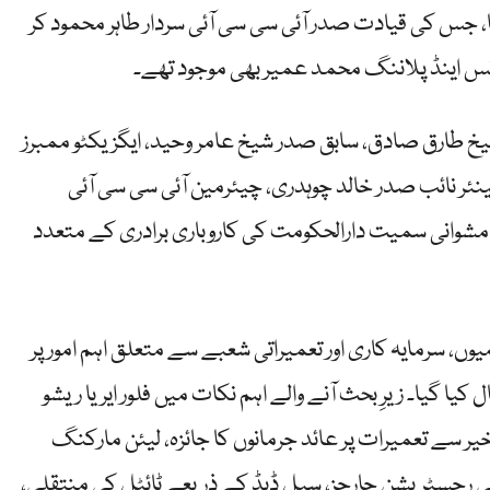
 جس کی قیادت صدر آئی سی سی آئی سردار طاہر محمود کر
س اینڈ پلاننگ محمد عمیر بھی موجود تھے۔
یخ طارق صادق، سابق صدر شیخ عامر وحید، ایگزیکٹو ممبرز
ئر نائب صدر خالد چوہدری، چیئرمین آئی سی سی آئی
 مشوانی سمیت دارالحکومت کی کاروباری برادری کے متعدد
یوں، سرمایہ کاری اور تعمیراتی شعبے سے متعلق اہم امور پر
ا۔ زیرِ بحث آنے والے اہم نکات میں فلور ایریا ریشو (FAR) چارجز میں معقولیت،
یر سے تعمیرات پر عائد جرمانوں کا جائزہ، لیئن مارکنگ
ٹارنی رجسٹریشن چارجز، سیل ڈیڈ کے ذریعے ٹائٹل کی منتقلی،