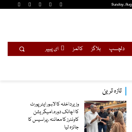
Sunday, Aug
دلچسپ
بلاگز
کالمز
ای پیپر
تازہ ترین
وزیرداخلہ کا لاہور ایئرپورٹ
کا اچانک دورہ،امیگریشن
کاونٹرز کا معائنہ ، پراسیس کا
جائزہ لیا