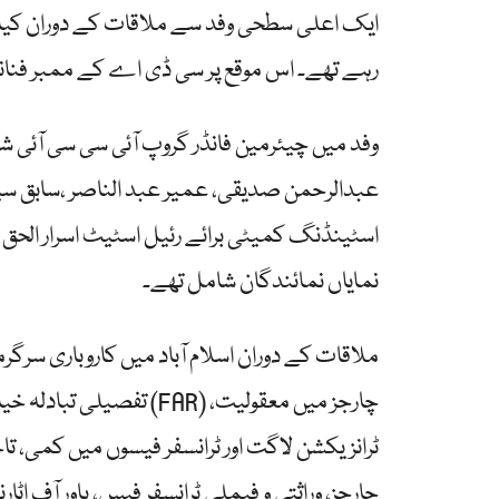
ایک اعلی سطحی وفد سے ملاقات کے دوران کیا،
رہے تھے۔ اس موقع پر سی ڈی اے کے ممبر فنان
وفد میں چیئرمین فانڈر گروپ آئی سی سی آئی ش
عبدالرحمن صدیقی، عمیر عبد الناصر ،سابق سین
اسٹینڈنگ کمیٹی برائے رئیل اسٹیٹ اسرار الحق
نمایاں نمائندگان شامل تھے۔
ملاقات کے دوران اسلام آباد میں کاروباری سرگرم
تفصیلی تبادلہ خیال کیا گی
ٹرانزیکشن لاگت اور ٹرانسفر فیسوں میں کمی، تاخ
چارجز، وراثتی و فیملی ٹرانسفر فیس، پاور آف ا