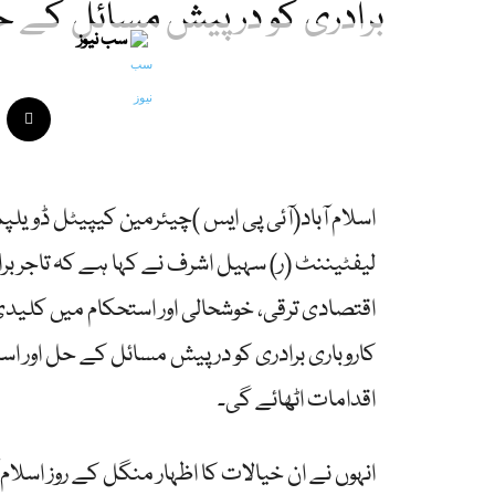
برادری کو درپیش مسائل کے ح
سب نیوز
اسلام آباد(آئی پی ایس )چیئرمین کیپیٹل ڈویلپ
لیفٹیننٹ (ر) سہیل اشرف نے کہا ہے کہ تاجر
اقتصادی ترقی، خوشحالی اور استحکام میں کلیدی 
کاروباری برادری کو درپیش مسائل کے حل اور اسل
اقدامات اٹھائے گی۔
انہوں نے ان خیالات کا اظہار منگل کے روز اسلا