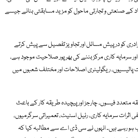
باد کے صنعتی و تجارتی ماحول کو مزید مسابقتی بنانے جیسے
برادری کو درپیش مسائل اور تجاویز تفصیل سے پیش کرتے
 اور سرمایہ کاری مرکز بننے کی بھرپور صلاحیت موجود ہے،
 پالیسیوں، ریگولیٹری اصلاحات اور مختلف شعبوں میں
قہ متعدد فیسوں، چارجز اور پیچیدہ طریقہ کار کے باعث
اثرات سرمایہ کاری، رئیل اسٹیٹ، تعمیراتی سرگرمیوں،
 ہو رہے ہیں۔ انہوں نے سی ڈی اے سے مطالبہ کیا کہ