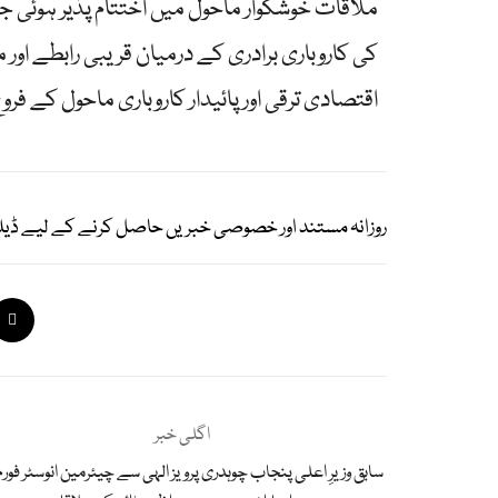
ملاقات خوشگوار ماحول میں اختتام پذیر ہوئی جس
کی کاروباری برادری کے درمیان قریبی رابطے اور 
اقتصادی ترقی اور پائیدار کاروباری ماحول کے ف
روزانہ مستند اور خصوصی خبریں حاصل کرنے کے لیے ڈیل
اگلی خبر
سابق وزیرِ اعلی پنجاب چوہدری پرویز الہی سے چیئرمین انوسٹر فورم 