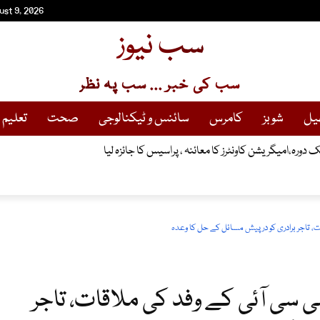
ust 9, 2026
سب نیوز
سب کی خبر ... سب پہ نظر
یل
شوبز
کامرس
سائنس و ٹیکنالوجی
صحت
تعلیم
نک دورہ،امیگریشن کاونٹرز کا معائنہ ، پراسیس کا جائزہ لیا
 تاجر برادری کو درپیش مسائل کے حل کا وعدہ
سی آئی کے وفد کی ملاقات، تاجر