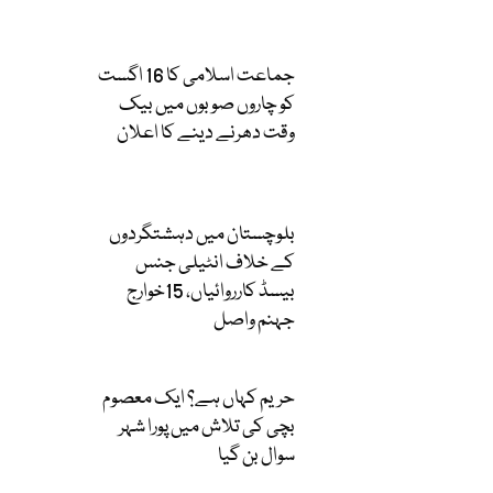
جماعت اسلامی کا 16 اگست
کو چاروں صوبوں میں بیک
وقت دھرنے دینے کا اعلان
بلوچستان میں دہشتگردوں
کے خلاف انٹیلی جنس
بیسڈ کارروائیاں، 15خوارج
جہنم واصل
حریم کہاں ہے؟ ایک معصوم
بچی کی تلاش میں پورا شہر
سوال بن گیا