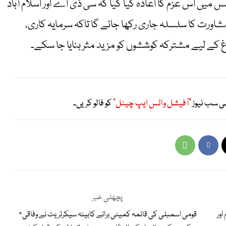
 میں اس عزم کا اعادہ کیا گیا کہ سی ڈی اے اور اسلام آباد
مشاورت کا سلسلہ جاری رکھا جائے گا تاکہ سرمایہ کاری،
روغ کے لیے مشترکہ کوششوں کو مزید مثر بنایا جا سکے۔
ی سب نیوز
"آفیشل واٹس ایپ چینل"
کو فالو کریں۔
پچھلی خبر
اور
*قومی اسمبلی کی قائمہ کمیٹی برائے کابینہ سیکرٹریٹ نے وفاقی