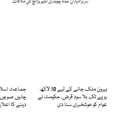
سربراہ یارانِ جدہ چوہدری اظہر وڑائچ کی ملاقات
بیرون ملک جانے کے لیے 10 لاکھ
روپے تک بلا سود قرض، حکومت نے
چاروں صوبوں
عوام کو خوشخبری سنا دی
دینے کا اعلان