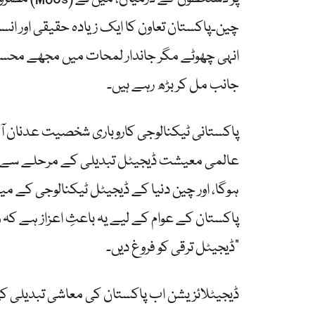
چین۔پاکستان تعاون کا ایک زیادہ حقیقی اور انس
انہی چھوٹے مگر جاندار لمحات میں مجھے محس
جانب مل کر بڑھ رہے ہیں۔
پاکستانی ٹیکنالوجی کاروباری شخصیت عدنان آ
عالمی معیشت ڈیجیٹل تبدیلی کے مرحلے سے گز
ہوگا، اور چین دنیا کے ڈیجیٹل ٹیکنالوجی کے
پاکستان کے عوام کے لیے یہ باعثِ اعزاز ہے کہ 
ڈیجیٹل ترقی کو فروغ دیں۔”
ڈیجیٹلائزیشن اب پاکستان کی معاشی تبدیلی 