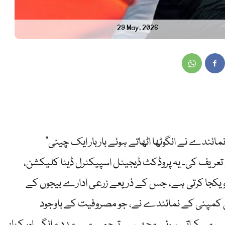
29 May, 2026
“مجھے یہ چاہیے!” ایک پاکستانی زرعی کاروباری نمائندے نے انگوٹھا اٹھاتے ہوئے بار بار ایک چینی
عریف کی۔ یہ پروڈکٹ ڈیجیٹل اسپیکٹرل ڈیٹا کلیکشن،
 کو یکجا کرتی ہے، جس کے ذریعے زرعی ادارے بیجوں کے
 کمپنی کے نمائندے نے، جو مصروفیت کے باوجود
ھے، مسکراتے ہوئے مجھ سے ترجمے میں مدد مانگی اور کہا: