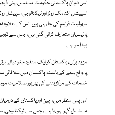
اسی دوران پاکستانی حکومت مسلسل اپنی ڈیجیٹ
اسپیشل اکنامک زونز اور ٹیکنالوجی اسپیشل زون
سہولیات فراہم کی جا رہی ہیں۔ اس کے علاوہ تح
پالیسیاں متعارف کرائی گئی ہیں، جس سے ڈیجیٹ
پیدا ہوا ہے۔
مزید برآں، پاکستان کو ایک منفرد جغرافیائی 
پر واقع ہونے کے باعث، پاکستان میں علاقائی سط
خدمات کے مرکز بننے کی بھرپور صلاحیت موج
اس پس منظر میں، چین اور پاکستان کے درمیان 
مسلسل گہرا ہو رہا ہے، جس سے ٹیکنالوجی، سرمایہ