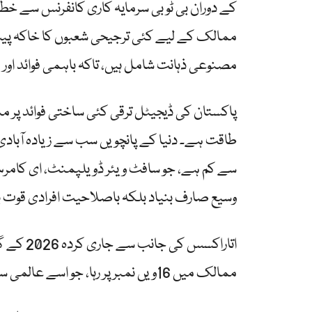
کے دوران بی ٹو بی سرمایہ کاری کانفرنس سے خط
ممالک کے لیے کئی ترجیحی شعبوں کا خاکہ پی
مصنوعی ذہانت شامل ہیں، تاکہ باہمی فوائد او
پاکستان کی ڈیجیٹل ترقی کئی ساختی فوائد پر 
سے کم ہے، جو سافٹ ویئر ڈویلپمنٹ، ای کام
وسیع صارف بنیاد بلکہ باصلاحیت افرادی قوت ب
ممالک میں 16ویں نمبر پر رہا، جو اسے عالمی سطح پر ٹاپ 9 فیصد ممالک میں شامل کرتا ہے۔