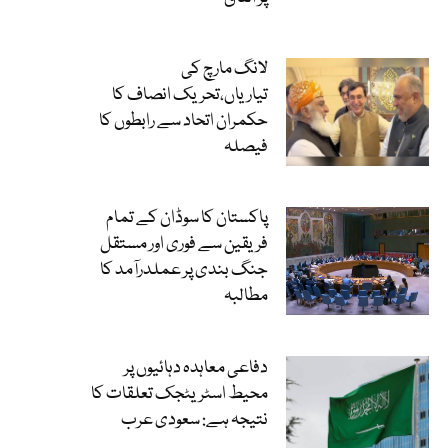
لانگ مارچ کی
تیاریاں،تحریک انصاف کا
حکمران اتحاد سے رابطوں کا
فیصلہ
پاکستان کا سوڈان کے تمام
فریقین سے فوری اور مستقل
جنگ بندی پر عملدرآمد کا
مطالبہ
دفاعی معاہدہ دہائیوں پر
محیط اسٹریٹجک تعلقات کا
نتیجہ ہے: سعودی عرب