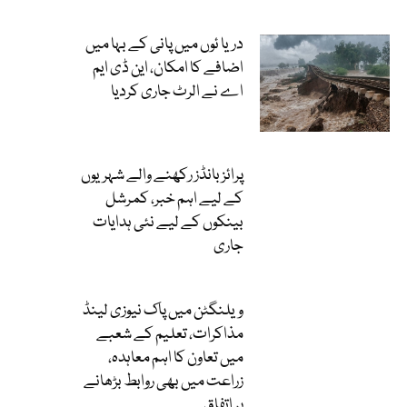
دریا ئوں میں پانی کے بہا میں
اضافے کا امکان، این ڈی ایم
اے نے الرٹ جاری کردیا
پرائز بانڈز رکھنے والے شہریوں
کے لیے اہم خبر، کمرشل
بینکوں کے لیے نئی ہدایات
جاری
ویلنگٹن میں پاک نیوزی لینڈ
مذاکرات، تعلیم کے شعبے
میں تعاون کا اہم معاہدہ،
زراعت میں بھی روابط بڑھانے
پر اتفاق