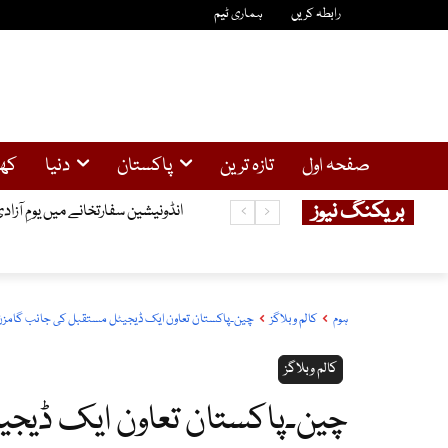
رابطہ کریں
ہماری ٹیم
صفحہ اول
تازہ ترین
پاکستان
دنیا
کھ
بریکنگ نیوز
پی آئی اے کی نجکاری کے بعد بور
انڈونیشین سفارتخانے میں یومِ آز
ہوم
کالم وبلاگز
چین۔پاکستان تعاون ایک ڈیجیٹل مستقبل کی جانب گامزن
کالم وبلاگز
چین۔پاکستان تعاون ایک ڈیج