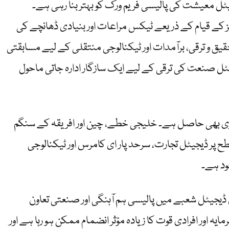
ل معیشت کی پالیسی فریم ورک کو بہتر بنا رہی ہے۔
ز کے قیام کے ذریعے ٹیکس مراعات اور بنیادی ڈھانچے کی
قیق و ترقی، برآمدات اور ٹیکنالوجی منتقلی کے لیے مسابقتی
ل صنعت کی ترقی کے لیے ایک سازگار ادارہ جاتی ماحول
برتری بھی حاصل ہے۔ خلیجی خطے، چین اور افریقہ کے سنگم
ح پر ڈیجیٹل تجارت، سرحد پار ای کامرس اور ٹیکنالوجی
ود ہے۔
ڈیجیٹل شعبے میں پالیسی ہم آہنگی اور صنعتی تعاون
 اور افرادی قوت کا زیادہ مؤثر انضمام ممکن ہو رہا ہے اور