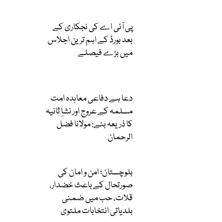
پی آئی اے کی نجکاری کے
بعد بورڈ کے اہم ترین اجلاس
میں بڑے فیصلے
دعا ہے دفاعی معاہدہ امت
مسلمہ کے عروج اور نشاِ ثانیہ
کا ذریعہ بنے: مولانا فضل
الرحمان
بلوچستان؛ امن و امان کی
صورتحال کے باعث خضدار،
قلات، حب میں ضمنی
بلدیاتی انتخابات ملتوی