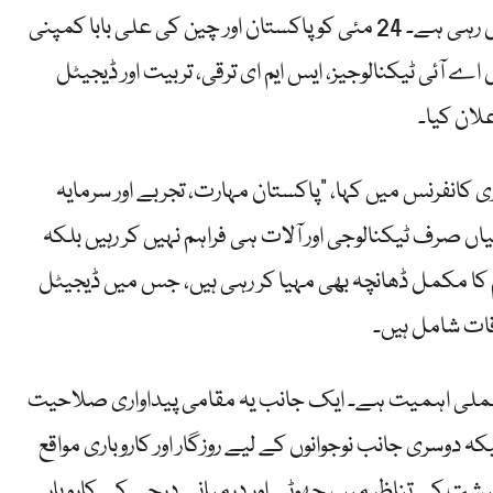
پاکستان کی ڈیجیٹل تبدیلی کو مضبوط رفتار مل رہی ہے۔ 24 مئی کو پاکستان اور چین کی علی بابا کمپنی
 آئی ٹیکنالوجیز، ایس ایم ای ترقی، تربیت اور ڈیجیٹل
لان کیا۔
ی کانفرنس میں کہا، “پاکستان مہارت، تجربے اور سرمایہ
 صرف ٹیکنالوجی اور آلات ہی فراہم نہیں کر رہیں بلکہ
ام کا مکمل ڈھانچہ بھی مہیا کر رہی ہیں، جس میں ڈیجیٹل
اقات شامل ہیں۔
عملی اہمیت ہے۔ ایک جانب یہ مقامی پیداواری صلاحیت
ہ دوسری جانب نوجوانوں کے لیے روزگار اور کاروباری مواقع
یشت کے تناظر میں، چھوٹے اور درمیانے درجے کے کاروبار