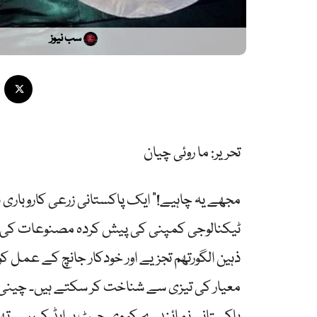
سب نیوز
تحریر: ما روئی چیان
ٹیکنالوجی کمپنی کی پیش کردہ مصنوعات کی ت
ذہین الگورتھم تجزیے اور خودکار جانچ کے عمل
معیار کی تیزی سے شناخت کر سکتے ہیں۔ چینی
پاکستانی نمائندے کو وی چیٹ پر ایڈ کر رہے ت