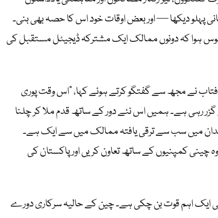
انی پہلو دیکھا — اور بعض اوقات خود اس کا حصہ بھی بنی۔
وس ہوا کہ دونوں ممالک ایک مشترکہ ڈیجیٹل مستقبل کی
فتاب نے مجھ سے گفتگو کرتے ہوئے کہا، “اس وقت پوری
ر رہی ہے۔ ہمیں اس نئے دور کے ساتھ قدم ملا کر چلنا
 میدان میں سب سے ترقی یافتہ ممالک میں سے ایک ہے۔
وہ چینی کمپنیوں کے ساتھ تعاون کریں اور پاکستان کی
کی ایک اہم قوت بن چکی ہے۔ چین کے حالیہ سرکاری دورے