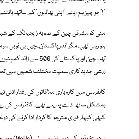
“جو چیز ہم اپنے ‘آہنی بھائیوں’ کے ساتھ بانٹنے کے لیے لائے ہیں، وہ یقیناً بہترین چیز ہے!”
ہو رہی تھی، مگر اندر پاکستان۔چین بی ٹو بی سرم
تھا۔ چین اور پاکستان ک
زرعی جدیدکاری سمیت مختلف شعبوں میں تعاون
کانفرنس میں کاروباری ملاقاتوں کی رفتار اتنی 
بمشکل ساتھ دے پا رہے تھے۔ کانفرنس کی رپ
کبھی کبھار فوری مترجم کا کردار ادا کرنے کی د
مصروف گفت