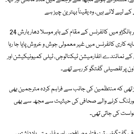
24 مئی کو مشرقی چین کے صوبہ ژیجیانگ کے شہر ہانگژو میں کانفرنس کے مقام کے باہر موسلا دھار بارش
ایہ کاری کانفرنس میں غیر معمولی جوش و خروش پایا جا رہا
ی 500 سے زائد کمپنیوں کے نمائندے انفارمیشن ٹیکنالوجی، ٹیلی کمیونیکیشن اور
 پر تفصیلی گفتگو کر رہے تھے۔
تیز تھی کہ منتظمین کی جانب سے فراہم کردہ مترجمین بھی
ورٹنگ کرنے والے صحافی کی حیثیت سے مجھ سے بھی
رخواست کی جاتی تھی۔
گوؤں، تیز رفتار مصافحوں اور مفاہمتی یادداشتوں (MoUs) پر دستخطوں کے درمیان، میں نے