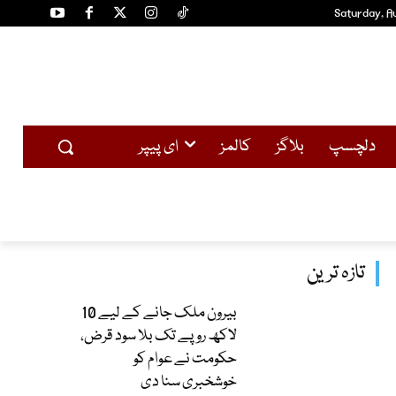
Saturday, A
دلچسپ
بلاگز
کالمز
ای پیپر
تازہ ترین
بیرون ملک جانے کے لیے 10
لاکھ روپے تک بلا سود قرض،
حکومت نے عوام کو
خوشخبری سنا دی