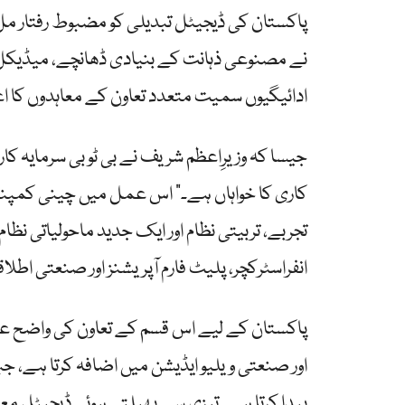
نے مصنوعی ذہانت کے بنیادی ڈھانچے، میڈیکل اے
ادائیگیوں سمیت متعدد تعاون کے معاہدوں کا اع
جیسا کہ وزیرِاعظم شریف نے بی ٹو بی سرمایہ کار
کاری کا خواہاں ہے۔” اس عمل میں چینی کمپنیاں
تجربے، تربیتی نظام اور ایک جدید ماحولیاتی نظ
انفراسٹرکچر، پلیٹ فارم آپریشنز اور صنعتی اطل
پاکستان کے لیے اس قسم کے تعاون کی واضح 
اور صنعتی ویلیو ایڈیشن میں اضافہ کرتا ہے، جبک
پیدا کرتا ہے۔ تیزی سے پھیلتی ہوئی ڈیجیٹل مع