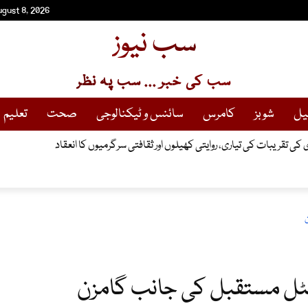
ugust 8, 2026
سب نیوز
سب کی خبر ... سب پہ نظر
یل
شوبز
کامرس
سائنس و ٹیکنالوجی
صحت
تعلیم
ڈ کے اہم ترین اجلاس میں بڑے فیصلے
ادی کی تقریبات کی تیاری، روایتی کھیلوں اور ثقافتی سرگرمیوں کا انعقاد
یٹل مستقبل کی جانب گامزن