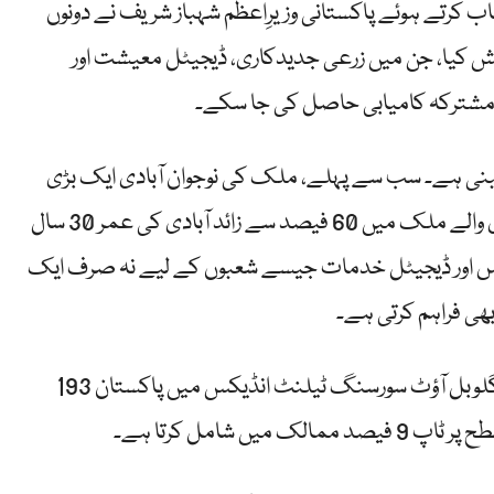
اب کرتے ہوئے پاکستانی وزیرِاعظم شہباز شریف نے دونوں
ش کیا، جن میں زرعی جدیدکاری، ڈیجیٹل معیشت اور
ر مشترکہ کامیابی حاصل کی جا سکے۔
مبنی ہے۔ سب سے پہلے، ملک کی نوجوان آبادی ایک بڑی
طاقت ہے۔ دنیا کے پانچویں سب سے زیادہ آبادی والے ملک میں 60 فیصد سے زائد آبادی کی عمر 30 سال
رس اور ڈیجیٹل خدمات جیسے شعبوں کے لیے نہ صرف ایک
ھی فراہم کرتی ہے۔
اتاراکسس کی جانب سے جاری کردہ 2026 کے گلوبل آؤٹ سورسنگ ٹیلنٹ انڈیکس میں پاکستان 193