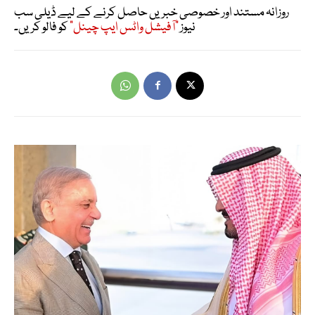
روزانہ مستند اور خصوصی خبریں حاصل کرنے کے لیے ڈیلی سب
نیوز
"آفیشل واٹس ایپ چینل"
کو فالو کریں۔