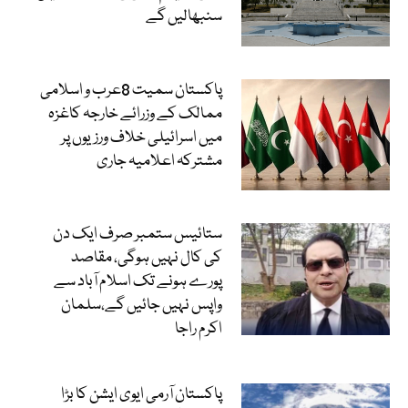
سنبھالیں گے
پاکستان سمیت 8عرب و اسلامی
ممالک کے وزرائے خارجہ کاغزہ
میں اسرائیلی خلاف ورزیوں پر
مشترکہ اعلامیہ جاری
ستائیس ستمبر صرف ایک دن
کی کال نہیں ہوگی، مقاصد
پورے ہونے تک اسلام آباد سے
واپس نہیں جائیں گے،سلمان
اکرم راجا
پاکستان آرمی ایوی ایشن کا بڑا