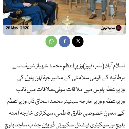
سب نیوز
20 May, 2026
اسلام آباد (سب نیوز)وزیرِ اعظم محمد شہباز شریف سے
برطانیہ کے قومی سلامتی کے مشیر جوناتھن پاول کی
وزیراعظم ہاوس میں ملاقات ہوئی۔ملاقات میں نائب
وزیراعظم و وزیر خارجہ سینیٹر محمد اسحاق ڈار، وزیراعظم
کے معاونِ خصوصی طارق فاطمی، سیکرٹری خارجہ آمنہ
بلوچ اور سیکرٹری نیشنل سکیورٹی ڈویژن جناب ساجد بلوچ