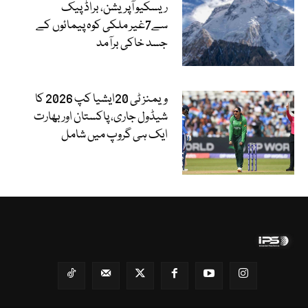
ریسکیو آپریشن، براڈ پیک
سے7غیر ملکی کوہ پیمائوں کے
جسد خاکی برآمد
ویمنز ٹی 20ایشیا کپ 2026 کا
شیڈول جاری، پاکستان اور بھارت
ایک ہی گروپ میں شامل