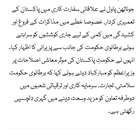
جوناتھن پاول نے علاقائی سفارت کاری میں پاکستان کے
تعمیری کردار، خصوصا خطے میں مذاکرات کے فروغ اور
کشیدگی میں کمی کے لیے جاری کوششوں کو سراہتے
ہوئے برطانوی حکومت کی جانب سے پزیرائی کا اظہار کیا۔
انہوں نے حکومتِ پاکستان کی موثر معاشی اصلاحات پر
وزیراعظم کو مبارکباد دیتے ہوئے کہا کہ برطانوی حکومت
سلامتی، تجارت، سرمایہ کاری اور ترقیاتی شعبوں میں
دوطرفہ تعاون کو مزید وسعت دینے میں گہری دلچسپی
رکھتی ہے۔