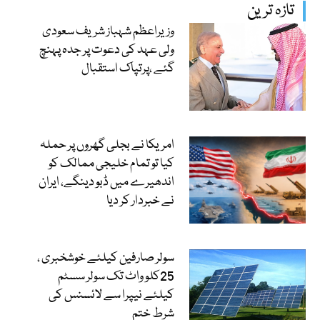
تازہ ترین
وزیراعظم شہباز شریف سعودی
ولی عہد کی دعوت پر جدہ پہنچ
گئے ،پرتپاک استقبال
امریکا نے بجلی گھروں پر حملہ
کیا تو تمام خلیجی ممالک کو
اندھیرے میں ڈبو دینگے، ایران
نے خبردار کر دیا
سولر صارفین کیلئے خوشخبری ،
25کلو واٹ تک سولر سسٹم
کیلئے نیپرا سے لائسنس کی
شرط ختم