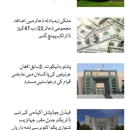
ملکی زرمبادلہ ذخائر میں اضافہ،
مجموعی ذخائر 22ارب 47کروڑ
ڈالر تک پہنچ گئے
پشاور ہائیکورٹ ، 2سابق افغان
جرنیلوں کی پاکستان میں عارضی
قیام کی درخواستیں مسترد
فیڈرل جوڈیشل اکیڈمی کے نئے
ڈائریکٹر جنرل مقرر، جہانزیب
شنواری یکم اکتوبر سے ذمہ داریاں