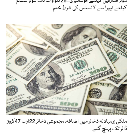
سولر صارفین کیلئے خوشخبری ، 25کلو واٹ تک سولر سسٹم
کیلئے نیپرا سے لائسنس کی شرط ختم
ملکی زرمبادلہ ذخائر میں اضافہ، مجموعی ذخائر 22ارب 47کروڑ
ڈالر تک پہنچ گئے