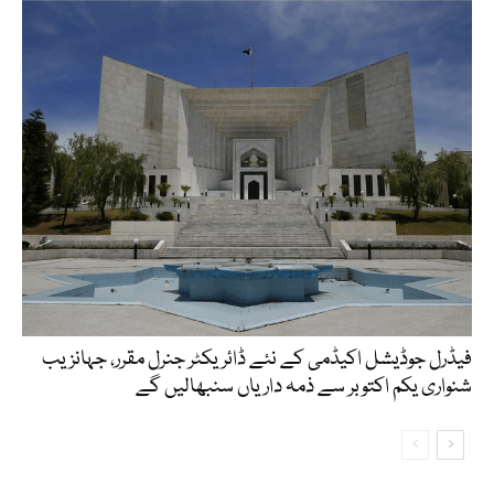
فیڈرل جوڈیشل اکیڈمی کے نئے ڈائریکٹر جنرل مقرر، جہانزیب
شنواری یکم اکتوبر سے ذمہ داریاں سنبھالیں گے