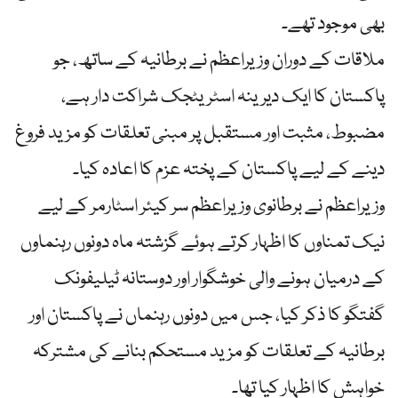
بھی موجود تھے۔
ملاقات کے دوران وزیراعظم نے برطانیہ کے ساتھ، جو
پاکستان کا ایک دیرینہ اسٹریٹجک شراکت دار ہے،
مضبوط، مثبت اور مستقبل پر مبنی تعلقات کو مزید فروغ
دینے کے لیے پاکستان کے پختہ عزم کا اعادہ کیا۔
وزیراعظم نے برطانوی وزیراعظم سر کیئر اسٹارمر کے لیے
نیک تمناوں کا اظہار کرتے ہوئے گزشتہ ماہ دونوں رہنماوں
کے درمیان ہونے والی خوشگوار اور دوستانہ ٹیلیفونک
گفتگو کا ذکر کیا، جس میں دونوں رہنماں نے پاکستان اور
برطانیہ کے تعلقات کو مزید مستحکم بنانے کی مشترکہ
خواہش کا اظہار کیا تھا۔