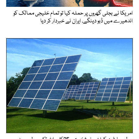
امریکا نے بجلی گھروں پر حملہ کیا تو تمام خلیجی ممالک کو
اندھیرے میں ڈبو دینگے، ایران نے خبردار کر دیا