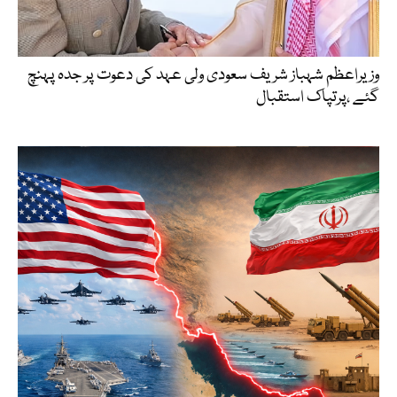
وزیراعظم شہباز شریف سعودی ولی عہد کی دعوت پر جدہ پہنچ
گئے ،پرتپاک استقبال