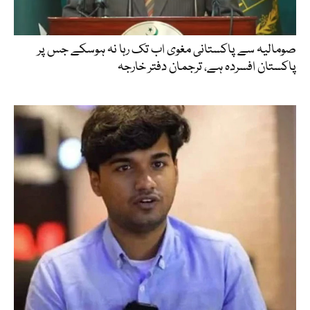
صومالیہ سے پاکستانی مغوی اب تک رہا نہ ہوسکے جس پر
پاکستان افسردہ ہے، ترجمان دفتر خارجہ