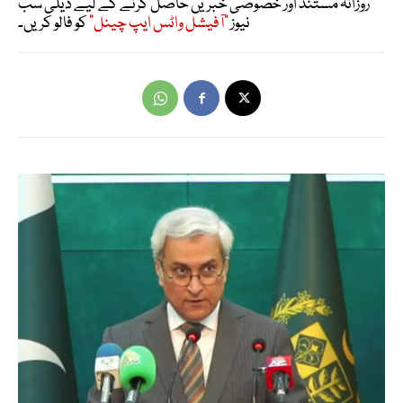
روزانہ مستند اور خصوصی خبریں حاصل کرنے کے لیے ڈیلی سب
نیوز
"آفیشل واٹس ایپ چینل"
کو فالو کریں۔