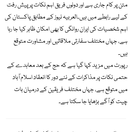
متن پر کام جاری ہے اور دونوں فریق اہم نکات پر پیش رفت
کے لیے رابطے میں ہیں۔العربیہ نیوز کے مطابق پاکستان کی
اہم شخصیات کی ایران روانگی کا بھی امکان ظاہر کیا جا رہا
ہے، جہاں مختلف سفارتی ملاقاتیں اور مشاورت متوقع
ہیں۔
رپورٹ میں مزید کہا گیا ہے کہ حج کے بعد معاہدے کے
حتمی نکات پر مذاکرات کے نئے دور کا انعقاد اسلام آباد
میں متوقع ہے، جہاں مختلف فریقین کے درمیان بات
چیت کو آگے بڑھایا جا سکتا ہے۔