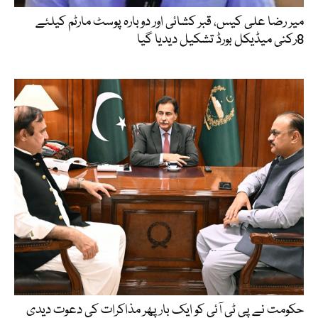
میر رضا علی کیس، قبر کشائی اور دوبارہ پوسٹ مارٹم کیلئے
8رکنی میڈیکل بورڈ تشکیل دیدیا گیا
حکومت نے پی ٹی آئی کو ایک بارپھر مذاکرات کی دعوت دیدی