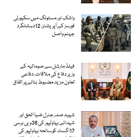
واشک اور مستونگ میں سکیورٹی
فورسز کے آپریشنز، 12دہشتگرد
جہنم واصل
فیلڈ مارشل سے صومالیہ کے
وزیر دفاع کی ملاقات، دفاعی
تعاون مزید مضبوط بنانے پر اتفاق
شہید صدر جنرل ضیا الحق اور
شہدائے بہاولپور کی 38ویں برسی
17اگست کو،سانحہ بہاولپور کی