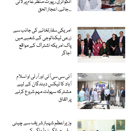
انکوائری رپورٹ منظر عام پر لائی
جائے، اعجاز الحق...
امریکی سفارتخانے کی جانب سے
زرعی ٹیکنالوجی کے شعبے میں
پاک امریکہ اشتراک کے مواقع
اجاگر
آئی سی سی آئی اور آر ٹی او اسلام
آباد کا ٹیکس دہندگان کے لیے
مشترکہ سہولت مہم شروع کرنے
پر اتفاق
وزیراعظم شہباز شریف سے چینی
سفیرجیانگ زیڈونگ کی