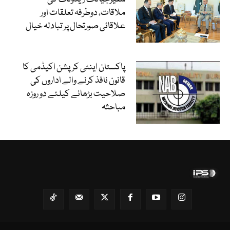
ملاقات، دوطرفہ تعلقات اور
علاقائی صورتحال پر تبادلہ خیال
پاکستان اینٹی کرپشن اکیڈمی کا
قانون نافذ کرنے والے اداروں کی
صلاحیت بڑھانے کیلئے دو روزہ
مباحثہ