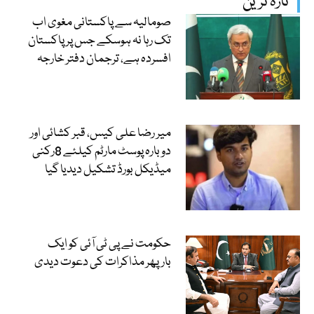
تازہ ترین
صومالیہ سے پاکستانی مغوی اب
تک رہا نہ ہوسکے جس پر پاکستان
افسردہ ہے، ترجمان دفتر خارجہ
میر رضا علی کیس، قبر کشائی اور
دوبارہ پوسٹ مارٹم کیلئے 8رکنی
میڈیکل بورڈ تشکیل دیدیا گیا
حکومت نے پی ٹی آئی کو ایک
بارپھر مذاکرات کی دعوت دیدی