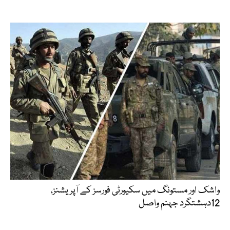
واشک اور مستونگ میں سکیورٹی فورسز کے آپریشنز،
12دہشتگرد جہنم واصل