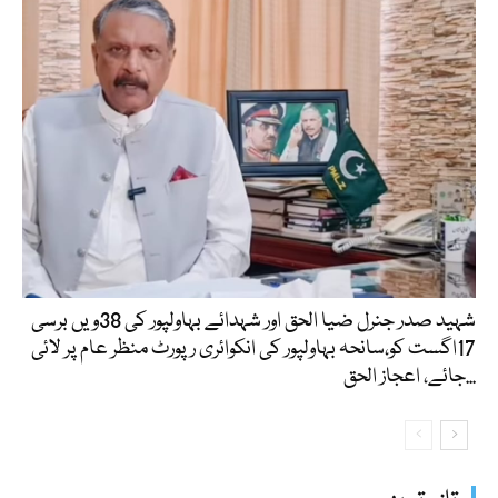
شہید صدر جنرل ضیا الحق اور شہدائے بہاولپور کی 38ویں برسی
17اگست کو،سانحہ بہاولپور کی انکوائری رپورٹ منظر عام پر لائی
جائے، اعجاز الحق...