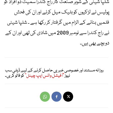
شلپا شیٹی کے شوہر صنعت کار راج کندرا سمیت دو افراد کو
پولیس نے لڑکیوں کو بلیک میل کرنے اور ان کی فحش
فلمیں بنانے کے الزام میں گرفتار کر رکھا ہے ۔ شلپا شیٹی
نے راج کندرا سے نومبر 2009 میں شادی کی تھی اور ان کے
دو بچے بھی ہیں۔
روزانہ مستند اور خصوصی خبریں حاصل کرنے کے لیے ڈیلی سب
نیوز
"آفیشل واٹس ایپ چینل"
کو فالو کریں۔