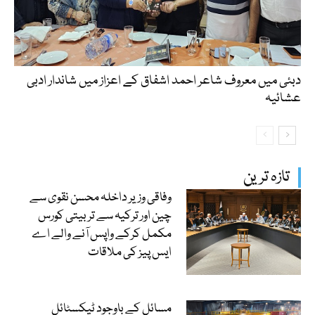
دبئی میں معروف شاعر احمد اشفاق کے اعزاز میں شاندار ادبی
عشائیہ
تازہ ترین
وفاقی وزیر داخلہ محسن نقوی سے
چین اور ترکیہ سے تربیتی کورس
مکمل کرکے واپس آنے والے اے
ایس پیز کی ملاقات
مسائل کے باوجود ٹیکسٹائل