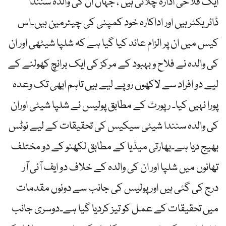
ایک فلاحی ادارہ چلاتی ہیں ، جہاں ان کی والدہ سنندا
ڈائریکٹر ہیں اور اداکارہ خود کمپنی کی چیئرمین ہیں۔اس
کیس میں ان پر الزام عائد کیا گیا ہے کہ شلپا شیٹھی اور ان
کی والدہ نے فلاح و بہبود کے مرکز کی ایک برانچ کھولنے کے
لیے دو افراد سے لاکھوں روپے لیے ہیں تاہم ابھی تک وعدہ
پورا نہیں کیا۔ رپورٹ کے مطابق پولیس نے شلپا شیٹی اوران
کی والدہ سنندا شیٹی سیکیس کی تحقیقات کے لیے نوٹس
بھیج دیا ہے۔بھارتی میڈیا کے مطابق لکھنو کے دو مختلف
تھانوں میں شلپا اور ان کی والدہ کے خلاف دو ایف آئی آر
درج کی گئی ہیں اور پولیس کی جانب سے دونوں مقدمات
میں تحقیقات کے عمل کو تیز کردیا گیا ہے۔دوسری جانب