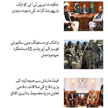
حکومت نے پی ٹی آئی کو ایک
بارپھر مذاکرات کی دعوت دیدی
واشک اور مستونگ میں سکیورٹی
فورسز کے آپریشنز، 12دہشتگرد
جہنم واصل
فیلڈ مارشل سے صومالیہ کے
وزیر دفاع کی ملاقات، دفاعی
تعاون مزید مضبوط بنانے پر اتفاق