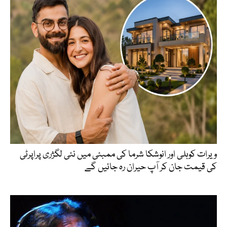
ویرات کوہلی اور انوشکا شرما کی ممبئی میں نئی لگژری پراپرٹی
کی قیمت جان کر آپ حیران رہ جائیں گے