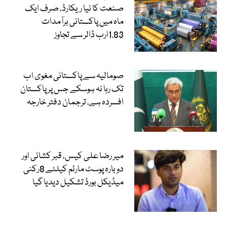
صنعت کا نیا ریکارڈ، صرف ایک
ماہ میں پاکستانی برآمدات
1.83ارب ڈالر سے تجاوز
صومالیہ سے پاکستانی مغوی اب
تک رہا نہ ہوسکے جس پر پاکستان
افسردہ ہے، ترجمان دفتر خارجہ
میر رضا علی کیس، قبر کشائی اور
دوبارہ پوسٹ مارٹم کیلئے 8رکنی
میڈیکل بورڈ تشکیل دیدیا گیا