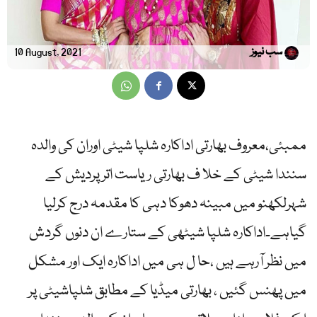
سب نیوز
10 August, 2021
ممبئی،معروف بھارتی اداکارہ شلپا شیٹی اوران کی والدہ
سنندا شیٹی کے خلا ف بھارتی ریاست اتر پردیش کے
شہرلکھنو میں مبینہ دھوکا دہی کا مقدمہ درج کرلیا
گیاہے۔اداکارہ شلپا شیٹھی کے ستارے ان دنوں گردش
میں نظر آرہے ہیں ،حا ل ہی میں اداکارہ ایک اور مشکل
میں پھنس گئیں ، بھارتی میڈیا کے مطابق شلپاشیٹی پر