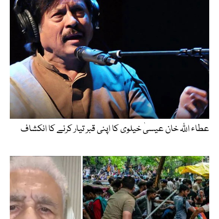
عطاء اللّٰہ خان عیسیٰ خیلوی کا اپنی قبر تیار کرنے کا انکشاف