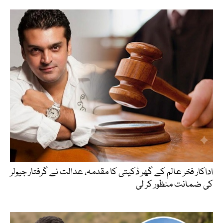
اداکار فخر عالم کے گھر ڈکیتی کا مقدمہ، عدالت نے گرفتار جیولر
کی ضمانت منظور کر لی