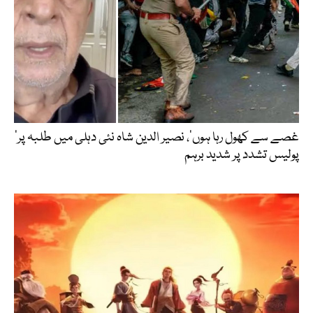
’غصے سے کھول رہا ہوں‘، نصیر الدین شاہ نئی دہلی میں طلبہ پر
پولیس تشدد پر شدید برہم