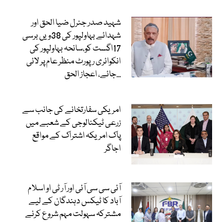
شہید صدر جنرل ضیا الحق اور
شہدائے بہاولپور کی 38ویں برسی
17اگست کو،سانحہ بہاولپور کی
انکوائری رپورٹ منظر عام پر لائی
جائے، اعجاز الحق...
امریکی سفارتخانے کی جانب سے
زرعی ٹیکنالوجی کے شعبے میں
پاک امریکہ اشتراک کے مواقع
اجاگر
آئی سی سی آئی اور آر ٹی او اسلام
آباد کا ٹیکس دہندگان کے لیے
مشترکہ سہولت مہم شروع کرنے