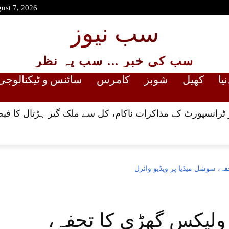
gust 7, 2026
سب نیوز
سب کی خبر ... سب پہ نظر
نیا
کھیل
شوبز
کامرس
سائنس و ٹیکنالوجی
رانسپورٹ کے مذاکرات ناکام، کل سے ملک گیر ہڑتال کا فیص
ہ، سوشل میڈیا پر ویڈیو وائرل
رولیکس گھڑی کا تحفہ،