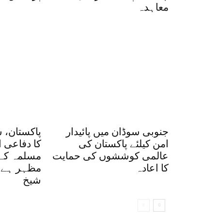
معاہدہ
جنوبی سوڈان میں پائیدار
پاکستان، س
امن کیلئے پاکستان کی
کا دفاعی 
عالمی کوششوں کی حمایت
مسلمہ کے 
کا اعادہ
مظہر ہے،
شیخ