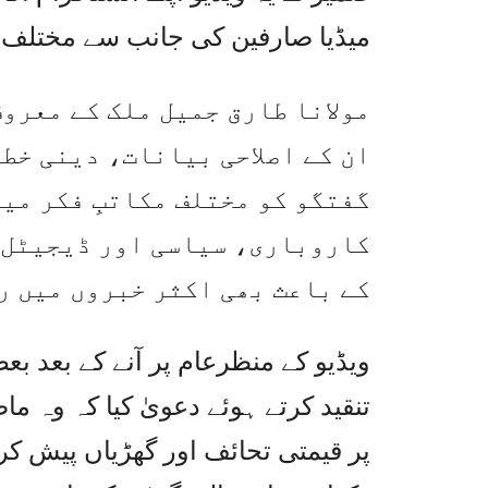
میڈیا صارفین کی جانب سے مختلف آر
مولانا طارق جمیل ملک کے معرو
ان کے اصلاحی بیانات، دینی خط
گفتگو کو مختلف مکاتبِ فکر می
کاروباری، سیاسی اور ڈیجیٹل م
کے باعث بھی اکثر خبروں میں ر
ویڈیو کے منظرعام پر آنے کے بعد 
تنقید کرتے ہوئے دعویٰ کیا کہ وہ 
پر قیمتی تحائف اور گھڑیاں پیش کر