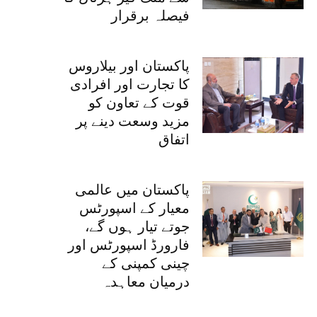
فیصلہ برقرار
پاکستان اور بیلاروس
کا تجارت اور افرادی
قوت کے تعاون کو
مزید وسعت دینے پر
اتفاق
پاکستان میں عالمی
معیار کے اسپورٹس
جوتے تیار ہوں گے،
فارورڈ اسپورٹس اور
چینی کمپنی کے
درمیان معاہدہ