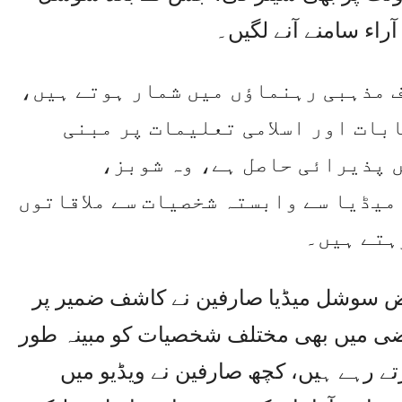
اء سامنے آنے لگیں۔
ف مذہبی رہنماؤں میں شمار ہوتے ہیں،
ابات اور اسلامی تعلیمات پر مبنی
ں پذیرائی حاصل ہے، وہ شوبز،
یڈیا سے وابستہ شخصیات سے ملاقاتوں
ہتے ہیں۔
بعض سوشل میڈیا صارفین نے کاشف ضمیر پر
ماضی میں بھی مختلف شخصیات کو مبینہ طور
تے رہے ہیں، کچھ صارفین نے ویڈیو میں