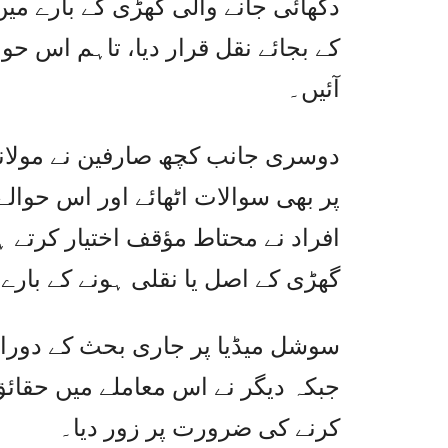
دکھائی جانے والی گھڑی کے بارے می
کے بجائے نقل قرار دیا، تاہم اس ح
آئیں۔
دوسری جانب کچھ صارفین نے مولان
پر بھی سوالات اٹھائے اور اس حوالے 
افراد نے محتاط مؤقف اختیار کرتے ہ
گھڑی کے اصل یا نقلی ہونے کے بارے
سوشل میڈیا پر جاری بحث کے دوران
جبکہ دیگر نے اس معاملے میں حقائق
کرنے کی ضرورت پر زور دیا۔