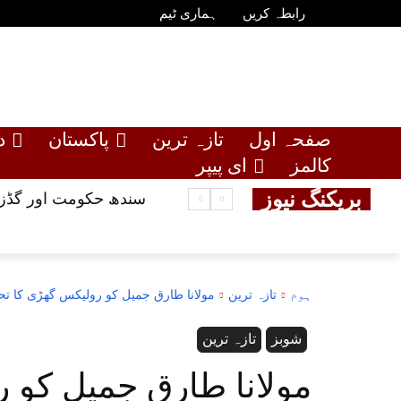
رابطہ کریں
ہماری ٹیم
صفحہ اول
تازہ ترین
پاکستان
د
کالمز
ای پیپر
بریکنگ نیوز
سندھ حکومت اور گڈز ٹ
ہوم
تازہ ترین
مولانا طارق جمیل کو رولیکس گھڑی کا تحف
شوبز
تازہ ترین
مولانا طارق جمیل کو 