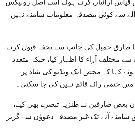
ں قیاس آرائیاں کرتے ہوئے اسے اصل رولیکس
والے سے کوئی مصدقہ معلومات سامنے نہیں
ا طارق جمیل کی جانب سے تحفہ قبول کرنے
سے مختلف آراء کا اظہار کیا، جبکہ متعدد
وئے کہا کہ محض ایک ویڈیو کی بنیاد پر
 میں حتمی رائے قائم نہیں کی جا سکتی۔
 بعض صارفین نے طنزیہ تبصرے بھی کیے،
 سامنے آنے تک غیر مصدقہ دعوؤں سے گریز