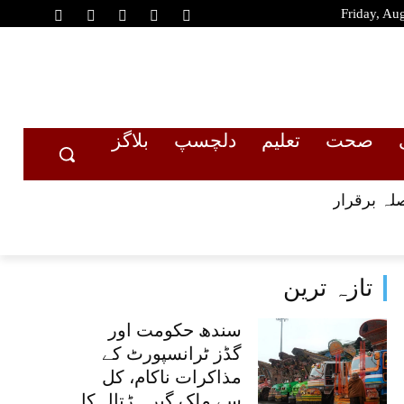
Friday, Au
صحت
تعلیم
دلچسپ
بلاگز
لہ برقرار
تازہ ترین
سندھ حکومت اور
گڈز ٹرانسپورٹ کے
مذاکرات ناکام، کل
سے ملک گیر ہڑتال کا