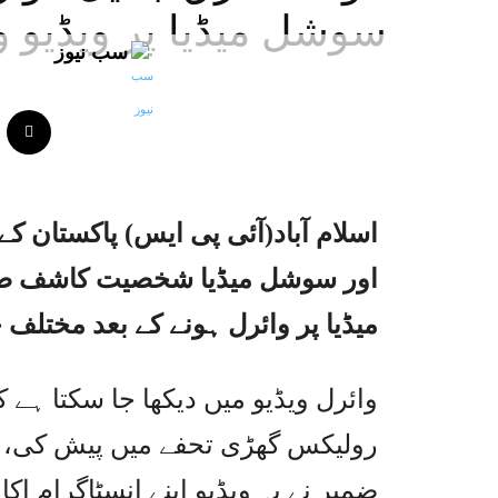
سوشل میڈیا پر ویڈیو و
سب نیوز
اسلام آباد(آئی پی ایس) پاکستان
اور سوشل میڈیا شخصیت کاشف ضمی
میڈیا پر وائرل ہونے کے بعد مختلف
وائرل ویڈیو میں دیکھا جا سکتا ہے
رولیکس گھڑی تحفے میں پیش کی، جسے
ضمیر نے یہ ویڈیو اپنے انسٹاگرام 