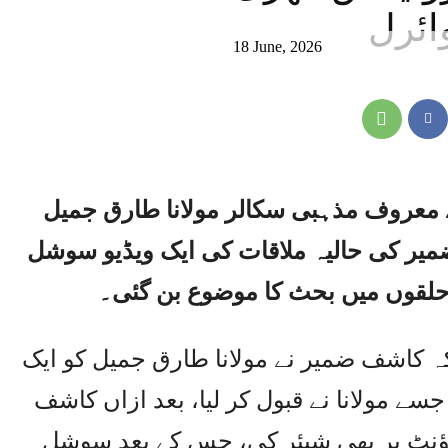
ائرل
18 June, 2026
 کے معروف مذہبی سکالر مولانا طارق جمیل
ر کی حالیہ ملاقات کی ایک ویڈیو سوشل
 حلقوں میں بحث کا موضوع بن گئی۔
 کہ کاشف ضمیر نے مولانا طارق جمیل کو ایک
 مولانا نے قبول کر لیا، بعد ازاں کاشف
اکاؤنٹ پر بھی شیئر کی، جس کے بعد سوشل