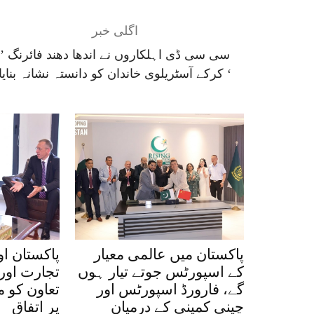
اگلی خبر
’ سی سی ڈی اہلکاروں نے اندھا دھند فائرنگ
کرکے آسٹریلوی خاندان کو دانستہ نشانہ بنایا ‘
پاکستان میں عالمی معیار
پاکستان او
کے اسپورٹس جوتے تیار ہوں
تجارت اور
گے، فارورڈ اسپورٹس اور
تعاون کو 
چینی کمپنی کے درمیان
پر اتفاق