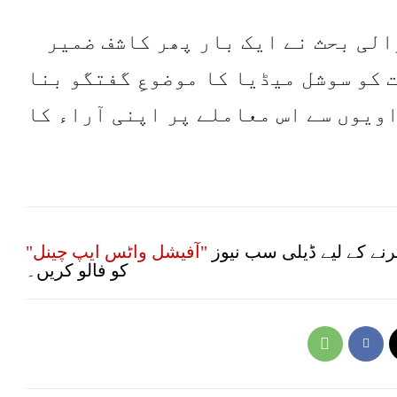
الی بحث نے ایک بار پھر کاشف ضمیر
ت کو سوشل میڈیا کا موضوعِ گفتگو بنا
ویوں سے اس معاملے پر اپنی آراء کا
نے کے لیے ڈیلی سب نیوز
"آفیشل واٹس ایپ چینل"
کو فالو کریں۔