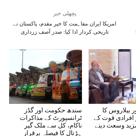
پچھلی خبر
امریکا ایران مفاہمت کا خیر مقدم، پاکستان نے
تاریخی کردار ادا کیا: صدر آصف زرداری
ر بیلاروس کا
سندھ حکومت اور گڈز
 افرادی قوت کے
ٹرانسپورٹ کے مذاکرات
مزید وسعت دینے
ناکام، کل سے ملک گیر
ہڑتال کا فیصلہ برقرار