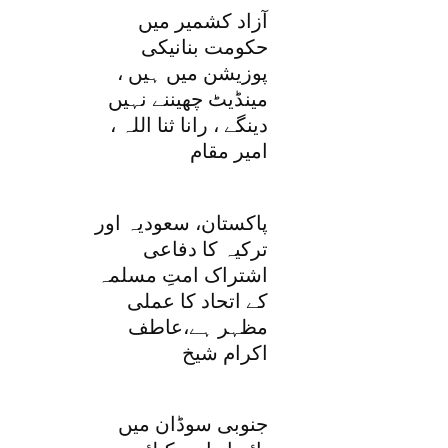
آزاد کشمیر میں
حکومت بنانیکی
پوزیشن میں ہیں ،
مینڈیٹ چھیننے نہیں
دینگے ، رانا ثنا اللہ ،
امیر مقام
پاکستان، سعودیہ اور
ترکیہ کا دفاعی
اشتراک امتِ مسلمہ
کے اتحاد کا عملی
مظہر ہے،عاطف
اکرام شیخ
جنوبی سوڈان میں