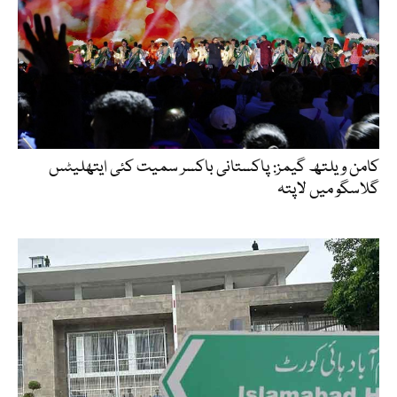
کامن ویلتھ گیمز: پاکستانی باکسر سمیت کئی ایتھلیٹس
گلاسگو میں لاپتہ