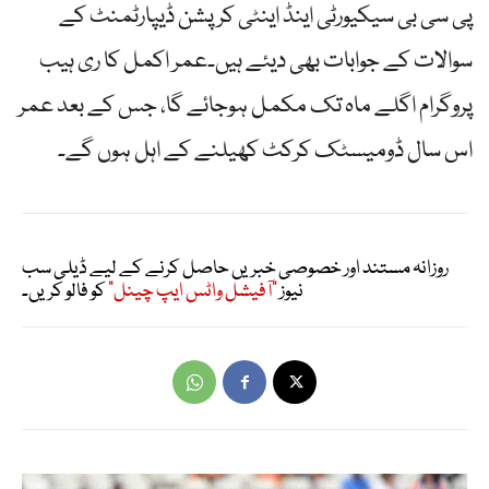
پی سی بی سیکیورٹی اینڈ اینٹی کرپشن ڈیپارٹمنٹ کے
سوالات کے جوابات بھی دیئے ہیں۔عمر اکمل کا ری ہیب
پروگرام اگلے ماہ تک مکمل ہوجائے گا، جس کے بعد عمر
اس سال ڈومیسٹک کرکٹ کھیلنے کے اہل ہوں گے۔
روزانہ مستند اور خصوصی خبریں حاصل کرنے کے لیے ڈیلی سب
نیوز
"آفیشل واٹس ایپ چینل"
کو فالو کریں۔