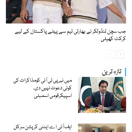
جب سچن ٹنڈولکر نے بھارتی ٹیم سے پہلے پاکستان کے لیے
کرکٹ کھیلی
تازہ ترین
میں نے پی ٹی آئی کومذاکرات کی
کوئی دعوت نہیں دی،
اسپیکرقومی اسمبلی
ایف آئی اے اینٹی کرپشن سرکل