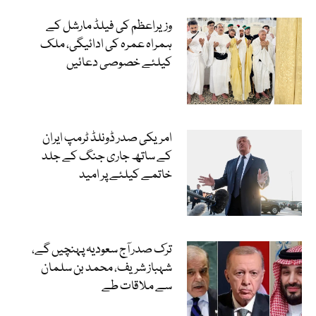
وزیراعظم کی فیلڈ مارشل کے
ہمراہ عمرہ کی ادائیگی، ملک
کیلئے خصوصی دعائیں
امریکی صدر ڈونلڈ ٹرمپ ایران
کے ساتھ جاری جنگ کے جلد
خاتمے کیلئے پر امید
ترک صدر آج سعودیہ پہنچیں گے،
شہباز شریف، محمد بن سلمان
سے ملاقات طے