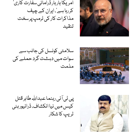
’امریکا بار بار ڈرامائی سفارت کاری
کر رہا ہے‘، ایران کے چیف
مذاکرات کار کی ٹرمپ پر سخت
تنقید
سلامتی کونسل کی جانب سے
سوات میں دہشت گرد حملے کی
مذمت
پی ٹی آئی رہنما عبداللہ طاہر قتل
کیس میں نیا انکشاف، ڈرائیور ہنی
ٹریپ کا شکار