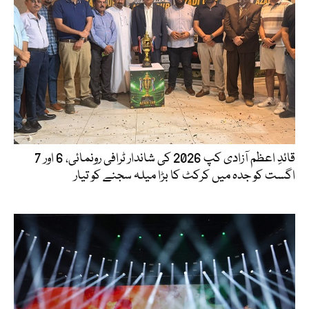
قائدِ اعظم آزادی کپ 2026 کی شاندار ٹرافی رونمائی، 6 اور 7
اگست کو جدہ میں کرکٹ کا بڑا میلہ سجنے کو تیار