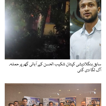
سابق بنگلادیشی کپتان شکیب الحسن کے آبائی گھر پر حملہ،
آگ لگا دی گئی