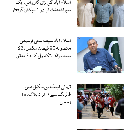
اسلام آباد کی بڑی کارروائی، ایک
سپرنٹنڈنٹ اور دو انسپکٹرز گرفتار
اسلام آباد سیف سٹی توسیعی
منصوبہ 85 فیصد مکمل، 30
ستمبر تک تکمیل کا ہدف مقرر
تھائی لینڈ میں سکول میں
فائرنگ سے 7 افراد ہلاک، 15
زخمی