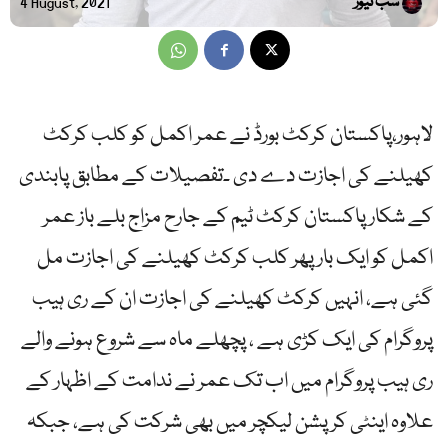
سب نیوز
4 August, 2021
لاہور،پاکستان کرکٹ بورڈ نے عمر اکمل کو کلب کرکٹ
کھیلنے کی اجازت دے دی ۔تفصیلات کے مطابق پابندی
کے شکار پاکستان کرکٹ ٹیم کے جارح مزاج بلے باز عمر
اکمل کو ایک بار پھر کلب کرکٹ کھیلنے کی اجازت مل
گئی ہے، انہیں کرکٹ کھیلنے کی اجازت ان کے ری ہیب
پروگرام کی ایک کڑی ہے ، پچھلے ماہ سے شروع ہونے والے
ری ہیب پروگرام میں اب تک عمر نے ندامت کے اظہار کے
علاوہ اینٹی کرپشن لیکچر میں بھی شرکت کی ہے، جبکہ