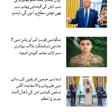
ایران جنگ جلد ختم ہونے والی
ہے، تیل کی قیمتیں پہلے سے
بھی نچلی سطح پر آئیں گی، ٹرمپ
ہنگو میں فورسز کے آپریشن میں 7
خارجی دہشتگرد ہلاک، بہادری
سے لڑتے ہوئے کیپٹن شہید
دعا ہے حرمین شریفین کے سائے
میں طے پانے والا معاہدہ اگلی
نسلوں کیلئے امن کی ڈھال ثابت
ہو، وزیراعظم