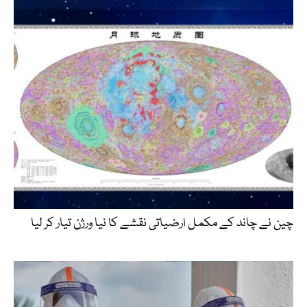
چین نے چاند کے مکمل ارضیاتی نقشے کا نیا ورژن تیار کر لیا