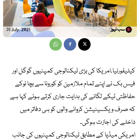
سب نیوز
31 July, 2021
کیلیفورنیا،امریکا کی بڑی ٹیکنالوجی کمپنیوں گوگل اور
فیس بک نے اپنے تمام ملازمین کو کورونا سے بچا ئوکے
حفاظتی ٹیکے لگانے کی ہدایت جاری کرتے ہوئے کہا ہے
کہ صرف ویکسینیشن کروانے والوں کو ہی دفاتر میں
داخلے کی اجازت ہوگی۔
امریکی میڈیا کے مطابق ٹیکنالوجی کمپنیوں کی جانب