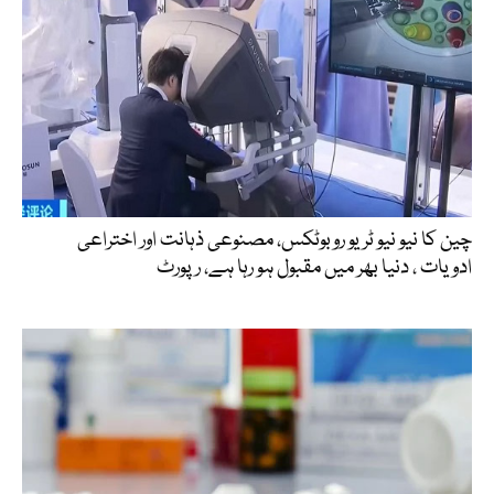
چین کا نیو نیو ٹریو روبوٹکس، مصنوعی ذہانت اور اختراعی
ادویات ، دنیا بھر میں مقبول ہو رہا ہے، رپورٹ