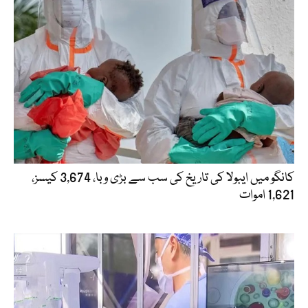
کانگو میں ایبولا کی تاریخ کی سب سے بڑی وبا، 3,674 کیسز،
1,621 اموات