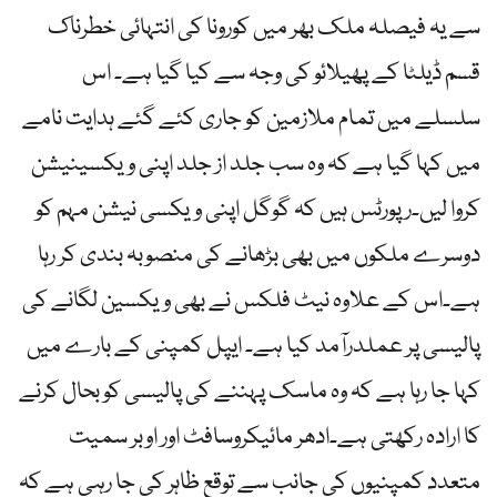
سے یہ فیصلہ ملک بھر میں کورونا کی انتہائی خطرناک
قسم ڈیلٹا کے پھیلائو کی وجہ سے کیا گیا ہے۔ اس
سلسلے میں تمام ملازمین کو جاری کئے گئے ہدایت نامے
میں کہا گیا ہے کہ وہ سب جلد از جلد اپنی ویکسینیشن
کروا لیں۔رپورٹس ہیں کہ گوگل اپنی ویکسی نیشن مہم کو
دوسرے ملکوں میں بھی بڑھانے کی منصوبہ بندی کر رہا
ہے۔اس کے علاوہ نیٹ فلکس نے بھی ویکسین لگانے کی
پالیسی پر عملدرآمد کیا ہے۔ ایپل کمپنی کے بارے میں
کہا جا رہا ہے کہ وہ ماسک پہننے کی پالیسی کو بحال کرنے
کا ارادہ رکھتی ہے۔ادھر مائیکروسافٹ اور اوبر سمیت
متعدد کمپنیوں کی جانب سے توقع ظاہر کی جا رہی ہے کہ