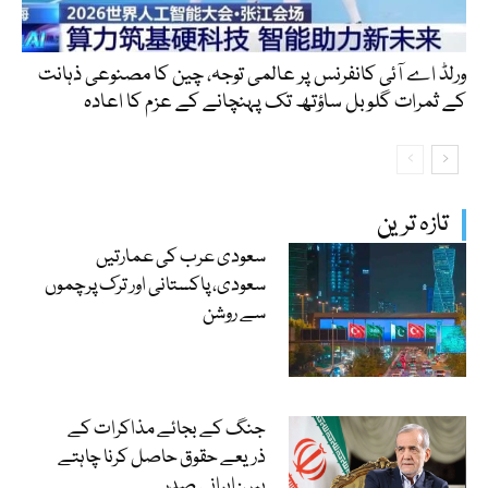
ورلڈ اے آئی کانفرنس پر عالمی توجہ، چین کا مصنوعی ذہانت
کے ثمرات گلوبل ساؤتھ تک پہنچانے کے عزم کا اعادہ
تازہ ترین
سعودی عرب کی عمارتیں
سعودی، پاکستانی اور ترک پرچموں
سے روشن
جنگ کے بجائے مذاکرات کے
ذریعے حقوق حاصل کرنا چاہتے
ہیں: ایرانی صدر