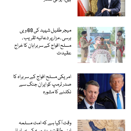
میجر طفیل شہید کی 68 ویں
برسی ، مزار پر دعائیہ تقریب ،
مسلح افواج کے سربراہان کا خراج
عقیدت
امریکی مسلح افواج کے سربراہ کا
صدر ٹرمپ کو ایران جنگ سے
نکلنے کا مشورہ
وقت آگیا ہے کہ امت مسلمہ
اپنی طاقت پر بھروسہ کرے، ایرانی