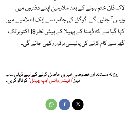
لاک ڈان ختم ہونے کے بعد ملازمین اپنے دفتروں میں
واپس آ جائیں گے۔گوگل کی جانب سے ایک اعلامیے میں
کہا گیا ہے کہ ڈیلٹا کے پھیلا کے پیش نظر 18 اکتوبر تک
گھر سے کام کرنے کی پالیسی برقرار رکھی جائے گی۔
روزانہ مستند اور خصوصی خبریں حاصل کرنے کے لیے ڈیلی سب
نیوز
"آفیشل واٹس ایپ چینل"
کو فالو کریں۔