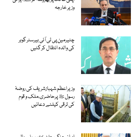
وزیر خارجہ
چئیرمین پی ٹی آئی بیرسٹر گوہر
کی والدہ انتقال کر گئیں
وزیراعظم شہبازشریف کی روضۂ
رسول ﷺ پرحاضری،ملک و قوم
کی ترقی کیلئے دعائیں