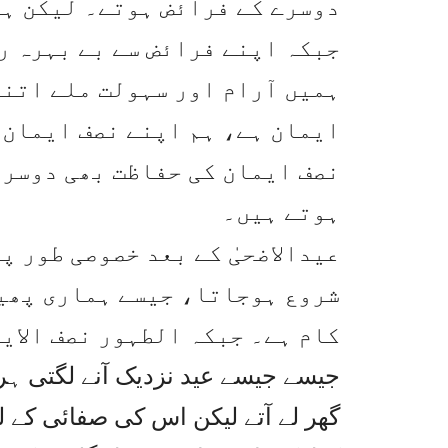
دوسرے کے فرائض ہوتے۔ لیکن ہم
جبکہ اپنے فرائض سے بے بہرہ ر
ہمیں آرام اور سہولت ملے اتنا
ایمان ہے، ہم اپنے نصف ایمان 
نصف ایمان کی حفاظت بھی دوسرو
ہوتے ہیں۔
عیدالاضحیٰ کے بعد خصوصی طور پ
شروع ہوجاتا، جیسے ہماری پھیل
کام ہے۔ جبکہ الطہور نصف الای
جیسے جیسے عید نزدیک آنے لگتی ہر گ
گھر لے آتے لیکن اس کی صفائی کے ل