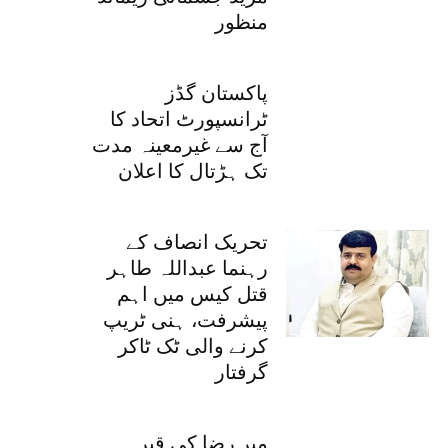
منظور
پاکستان گڈز
ٹرانسپورٹ اتحاد کا
آج سے غیرمعینہ مدت
تک ہڑتال کا اعلان
تحریک انصاف کے
رہنما عبداللہ طاہر
قتل کیس میں اہم
پیشرفت، ہنی ٹریپ
کرنے والی ٹک ٹاکر
گرفتار
میر رضا کی قبر