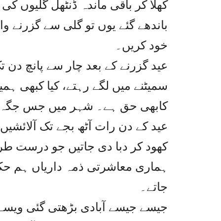
کھلا کر باقی ماندہ ڈنٹھل گلیوں کی
باندھے گئے یوں تو گلی سے گزرنے وا
خود کریں۔
عید گزرنے کے بعد چار سے پانچ دن ت
سمیٹنے میں لگے رہتے، کیا کبھی ہم
کابھی حق ہے۔ شہر میں جس جگہ آلا
عید کے دن رات آٹھ بجے تک آلائشی
کھود کر دبا دی جاتیں جو درست طریق
ہماری معاشرتی ذمہ داریاں ہم حکو
جاتے۔
جیسے جیسے آبادی بڑھتی گئی ویسے 