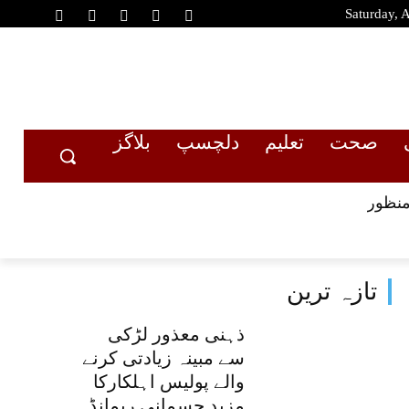
Saturday, 
صحت
تعلیم
دلچسپ
بلاگز
منظور
تازہ ترین
ذہنی معذور لڑکی
سے مبینہ زیادتی کرنے
والے پولیس اہلکارکا
مزید جسمانی ریمانڈ