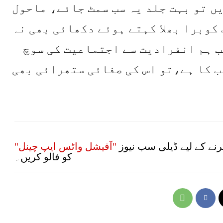
ں تو بہت جلد یہ سب سمٹ جائے، ماحول
کوبرا بھلا کہتے ہوئے دکھائی بھی نہ
جب ہم انفرادیت سے اجتماعیت کی سوچ
ب کا ہے،تو اس کی صفائی ستھرائی بھی
نے کے لیے ڈیلی سب نیوز
"آفیشل واٹس ایپ چینل"
کو فالو کریں۔