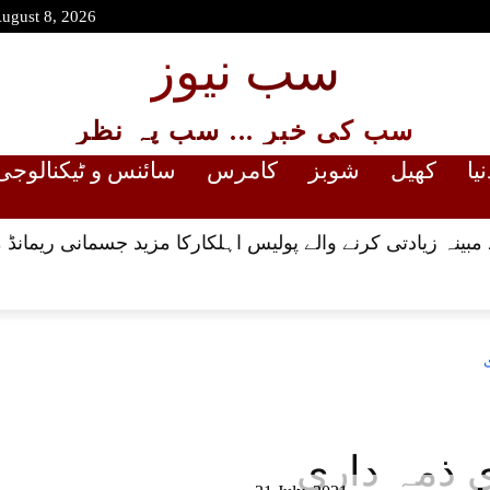
August 8, 2026
سب نیوز
سب کی خبر ... سب پہ نظر
نیا
کھیل
شوبز
کامرس
سائنس و ٹیکنالوجی
ینہ زیادتی کرنے والے پولیس اہلکارکا مزید جسمانی ریمانڈ 
 ذمہ داری