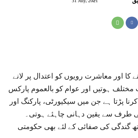
یق
31 July, 2021
ے کا اور معاشرت رویوں کو اعتدال پر لانے
 مختلف ہوتیں اور عوام کو بالعموم پارکس
کرنا پڑتا ہے جن میں سیکیورٹی، پارکنگ اور
 طرف سے یقین دہانی چاہئے ہوتی۔
ھ گندگی کی صفائی کے لئے بھی حکومتی