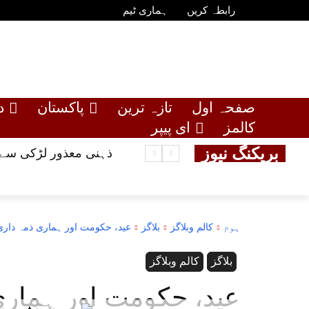
رابطہ کریں
ہماری ٹیم
صفحہ اول
تازہ ترین
پاکستان
د
کالمز
ای پیپر
بریکنگ نیوز
ذہنی معذور لڑکی سے مب
ہوم
کالم وبلاگز
بلاگز
عید، حکومت اور ہماری ذمہ داری
بلاگز
کالم وبلاگز
عید، حکومت اور ہماری