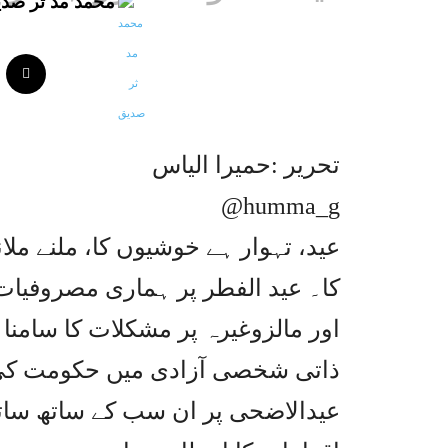
محمد مد ثر صد
تحریر :حمیرا الیاس
@humma_g
عید، تہوار ہے خوشیوں کا، ملنے ملان
کا۔ عید الفطر پر ہماری مصروفیات
اور مالزوغیرہ پر مشکلات کا سامنا 
ذاتی شخصی آزادی میں حکومت کی
عیدالاضحی پر ان سب کے ساتھ سات