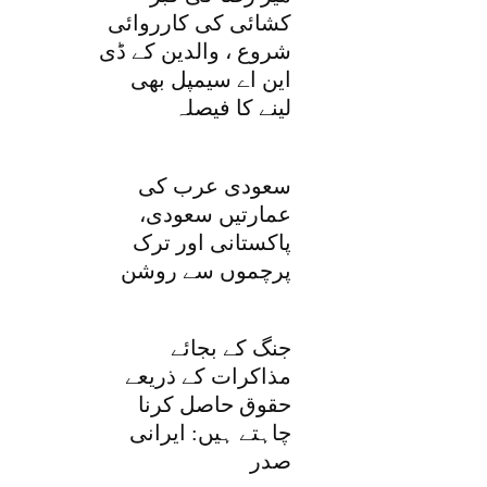
کشائی کی کارروائی
شروع ، والدین کے ڈی
این اے سیمپل بھی
لینے کا فیصلہ
سعودی عرب کی
عمارتیں سعودی،
پاکستانی اور ترک
پرچموں سے روشن
جنگ کے بجائے
مذاکرات کے ذریعے
حقوق حاصل کرنا
چاہتے ہیں: ایرانی
صدر