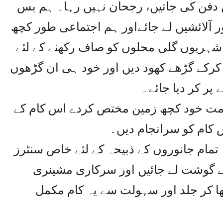
ں دفن کی جاتیں، رجحان نہیں رہا۔ ہم بس
ور آلائشیں لے جائےاور ہم اجتماعی طور کچھ
ے شہریوں گلی محلوں کو صاف رکھنے کے لئے
رکے گڑھے کھود دیں اور خود ہی ان گڑھوں
پر کر دیا جائے۔
مت خود کچھ زمین مختص کردے اس کام کے
س کام کو سرانجام دیں۔
مام جانوروں کے ذبیحہ کے لئے خاص سنٹرز
کے گوشت لے جائیں اور سرکاری مشینری
 کر جلد اور سہولت سے یہ کام مکمل