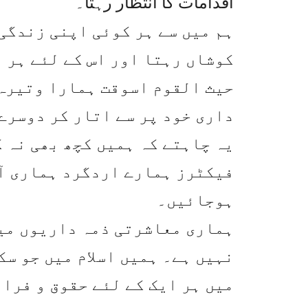
اقدامات کا انتظار رہتا۔
ہم میں سے ہر کوئی اپنی زندگی
کوشاں رہتا اور اس کے لئے ہر 
حیث القوم اسوقت ہمارا وتیرہ ی
داری خود پر سے اتار کر دوسرے
یہ چاہتے کہ ہمیں کچھ بھی نہ 
فیکٹرز ہمارے اردگرد ہماری آ
ہوجائیں۔
ہماری معاشرتی ذمہ داریوں می
نہیں ہے۔ ہمیں اسلام میں جو س
میں ہر ایک کے لئے حقوق و فرائ