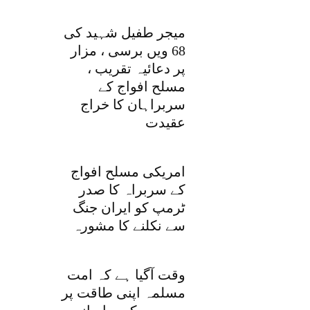
میجر طفیل شہید کی
68 ویں برسی ، مزار
پر دعائیہ تقریب ،
مسلح افواج کے
سربراہان کا خراج
عقیدت
امریکی مسلح افواج
کے سربراہ کا صدر
ٹرمپ کو ایران جنگ
سے نکلنے کا مشورہ
وقت آگیا ہے کہ امت
مسلمہ اپنی طاقت پر