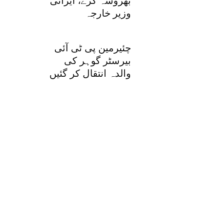
بھروسہ کرے، ایرانی
وزیر خارجہ
چئیرمین پی ٹی آئی
بیرسٹر گوہر کی
والدہ انتقال کر گئیں