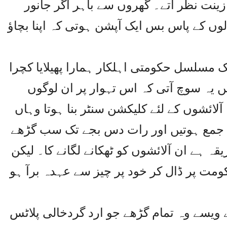
 زینت نظر آتے۔ گھروں سے باہر اگر جانور
لوں کے پاس بس ایک آپشن ہوتی کہ اپنا بچاؤ
ک مسلسل حکومتی اہلکار ہمارا پھیلایا کچرا
یں یہ سوچ آتی کہ اس تہوار پر ان لوگوں
ئشوں کے لئے کلیکشن سنٹر بنا ہوتا وہاں
ں جمع ہوتیں اور رات دس بجے تک سب گڑھے
ہ ہے ان آلائشوں کو ٹھکانے لگانے کا۔ لیکن
مت پر ڈال کر خود پر چیز سے عہدہ برآ ہو
ویسے وہ تمام گڑھے جو ارد گردخالی پلاٹس