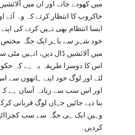
میں کھودے جاتے اور ان میں آلائشی
خاکروب کا انتظار کرتے کہ وہ آئے ا
ایسا انتظام بھی نہیں کرتے کی اپن
خود شہر سے باہر ایک جگہ مختص ک
میں آلائشیں ڈال دیں، انہیں مٹی سے 
اس کا دوسرا طریقہ یہ ہے کہ حکو
لئے اور لوگ خود اپنے ہاتھوں سے ا
اور اس سب سے زیادہ آسان ہے کہ ت
بنا دیے جائیں جہاں لوگ قربانی کر
وہیں ایک ہی جگہ سے سب کچرااٹھا
کردیں۔