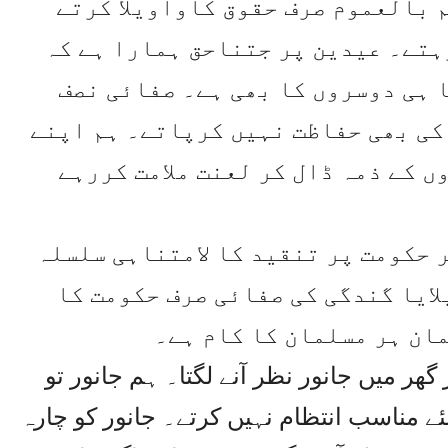
 بالعموم صرف حقوق کاواویلا کرتے
ہتے۔ عیدین پر جتناحق ہمارا ہے کہ
 ہی دوسروں کا بھی ہے۔ صفائی نصف
کی بھی حفاظت نہیں کرپاتے۔ ہم اپنے
ں کے ذمہ ڈال کر لعنت ملامت کررہے
ر حکومت پر تنقید کا لامتناہی سلسلہ
ایا گندگی کی صفائی صرف حکومت کا
مان ہر مسلمان کا کام ہے۔
ھر میں جانور نظر آنے لگتا۔ ہم جانور تو
ئے مناسب انتظام نہیں کرتے۔ جانور کو چارہ