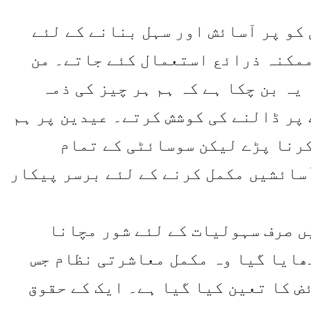
 کو پر آسائش اور سہل بنانے کے لئے
ممکنہ ذرائع استعمال کئے جاتے۔ من
ہ بن چکا ہے کہ ہم ہر چیز کی ذمہ
 پر ڈالنے کی کوشش کرتے۔ عیدین پر ہم
کرنا پڑے لیکن سوسائٹی کے تمام
سائشیں مکمل کرنے کے لئے برسر پیکار
ں صرف سہولیات کے لئے شور مچانا
کھایا گیا وہ مکمل معاشرتی نظام جس
ض کا تعین کیا گیا ہے۔ ایک کے حقوق