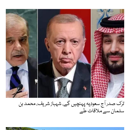
ترک صدر آج سعودیہ پہنچیں گے، شہباز شریف، محمد بن
سلمان سے ملاقات طے