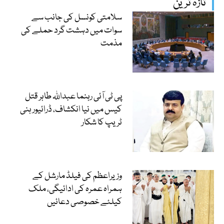
تازہ ترین
سلامتی کونسل کی جانب سے
سوات میں دہشت گرد حملے کی
مذمت
پی ٹی آئی رہنما عبداللہ طاہر قتل
کیس میں نیا انکشاف، ڈرائیور ہنی
ٹریپ کا شکار
وزیراعظم کی فیلڈ مارشل کے
ہمراہ عمرہ کی ادائیگی، ملک
کیلئے خصوصی دعائیں