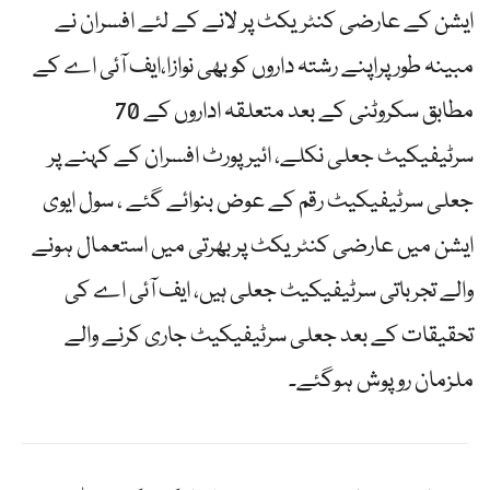
ایشن کے عارضی کنٹریکٹ پر لانے کے لئے افسران نے
مبینہ طور پراپنے رشتہ داروں کو بھی نوازا،ایف آئی اے کے
مطابق سکروٹنی کے بعد متعلقہ اداروں کے 70
سرٹیفیکیٹ جعلی نکلے، ائیرپورٹ افسران کے کہنے پر
جعلی سرٹیفیکیٹ رقم کے عوض بنوائے گئے ، سول ایوی
ایشن میں عارضی کنٹریکٹ پر بھرتی میں استعمال ہونے
والے تجرباتی سرٹیفیکیٹ جعلی ہیں، ایف آئی اے کی
تحقیقات کے بعد جعلی سرٹیفیکیٹ جاری کرنے والے
ملزمان روپوش ہوگئے۔