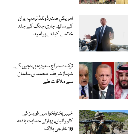
امریکی صدر ڈونلڈ ٹرمپ ایران
کے ساتھ جاری جنگ کے جلد
خاتمے کیلئے پر امید
ترک صدر آج سعودیہ پہنچیں گے،
شہباز شریف، محمد بن سلمان
سے ملاقات طے
خیبرپختونخوا میں فورسز کی
کارروائیاں، بھارتی حمایت یافتہ
10 خارجی ہلاک