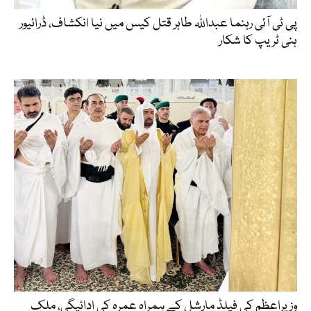
پی ٹی آئی رہنما عبداللہ طاہر قتل کیس میں نیا انکشاف، ڈرائیور
ہنی ٹریپ کا شکار
وزیراعظم کی فیلڈ مارشل کے ہمراہ عمرہ کی ادائیگی، ملک