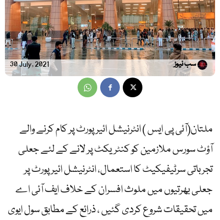
سب نیوز
30 July, 2021
ملتان(آئی پی ایس ) انٹرنیشل ائیرپورٹ پر کام کرنے والے
آؤٹ سورس ملازمین کو کنٹریکٹ پر لانے کے لئے جعلی
تجرباتی سرٹیفیکیٹ کا استعمال، انٹرنیشل ائیرپورٹ پر
جعلی بھرتیوں میں ملوث افسران کے خلاف ایف آئی اے
میں تحقیقات شروع کردی گئیں ، ذرائع کے مطابق سول ایوی