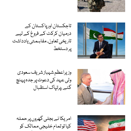
تاجکستان اور پاکستان کے
درمیان کرکٹ کے فروغ کے لیے
تاریخی تعاون، مفاہمتی یادداشت
پر دستخط
وزیراعظم شہباز شریف سعودی
ولی عہد کی دعوت پر جدہ پہنچ
گئے ،پرتپاک استقبال
امریکا نے بجلی گھروں پر حملہ
کیا تو تمام خلیجی ممالک کو