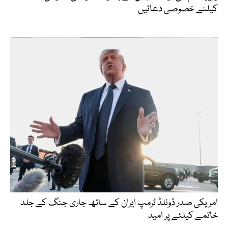
کیلئے خصوصی دعائیں
امریکی صدر ڈونلڈ ٹرمپ ایران کے ساتھ جاری جنگ کے جلد
خاتمے کیلئے پر امید