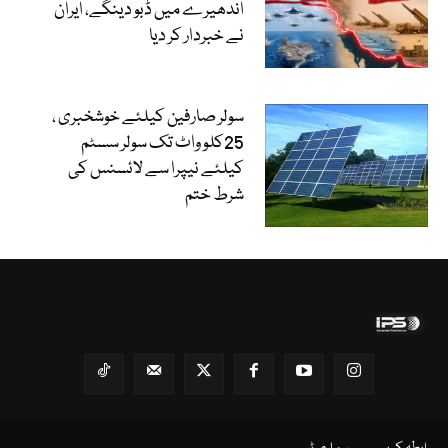
اندھیرے میں ڈبو دینگے، ایران
نے خبردار کر دیا
سولر صارفین کیلئے خوشخبری ،
25کلو واٹ تک سولر سسٹم
کیلئے نیپرا سے لائسنس کی
شرط ختم