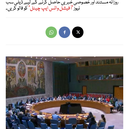
روزانہ مستند اور خصوصی خبریں حاصل کرنے کے لیے ڈیلی سب
نیوز
"آفیشل واٹس ایپ چینل"
کو فالو کریں۔