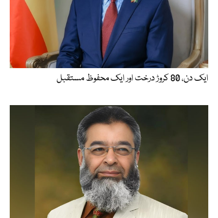
ایک دن، 80 کروڑ درخت اور ایک محفوظ مستقبل