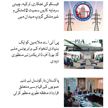
فیسکو کی نجکاری، ترکیہ، چینی
سرمایہ کاروں سمیت 12ملکی و
غیر ملکی گروپ میدان میں
پی آئی اے ملازمین کو ایک
بنیادی تنخواہ کے برابر بونس ملے
گا، بورڈ آف ڈائریکٹرز نے منظوری
دیدی
پاکستان بار کونسل نے نئے
صوبوں کے قیام سے متعلق
قرارداد متفقہ طور پر منظور کر لی