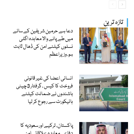
تازہ ترین
دعا ہے حرمین شریفین کے سائے
میں طے پانے والا معاہدہ اگلی
نسلوں کیلئے امن کی ڈھال ثابت
ہو، وزیراعظم
انسانی اعضا کی غیر قانونی
فروخت کا کیس ، گرفتار 3چینی
باشندوں نے ضمانت کیلئے
ہائیکورٹ سے رجوع کر لیا
پاکستان، ترکیے اور سعودیہ کا
دفاعی معاہدہ علاقائی امن