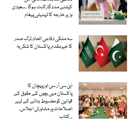
کیلئے مددگار ثابت ہوگا ، سعودی
وزیر خارجہ کا تہنیتی پیغام
سہ ملکی دفاعی اتحاد،ترک صدر
کا خیرمقدم، پاکستان کا شکریہ
این سی آر سی اور پہچان کا
پاکستان میں بچوں کے حقوق کے
قوانین کو مضبوط بنانے کے لیے
اصلاحات پر مشاورتی اجلاس،
کتاب...