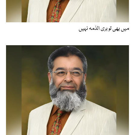
میں بھی تو بری الذمہ نہیں