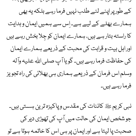
کے طور پر اپنے لئے طلب نہیں فرما رہے بلکہ یہ بھی
ہمارے بھلے کے لیے ہے۔ اِس سے ہمیں ایمان و ہدایت
کا راستہ بتار ہے ہیں، ہمارے ایمان کو جِلا بخش رہے ہیں
اور اہل بیت و قرابت کی محبت کے ذریعے ہمارے ایمان
کی حفاظت فرما رہے ہیں۔ گویا آپ صلی اللہ علیہ وآلہ
وسلم اس فرمان کے ذریعے ہماری ہی بھلائی کی راہ تجویز
فرما رہے ہیں۔
نبی کریم ﷺ کائنات کی مقدس و پاکیزہ ترین ہستی ہیں۔
جو شخص ایمان کی حالت میں آپ کی تھوڑی دیر کی
صحبت پا لیتا ہے اور ایمان پر ہی اس کا خاتمہ ہوتا ہے تو