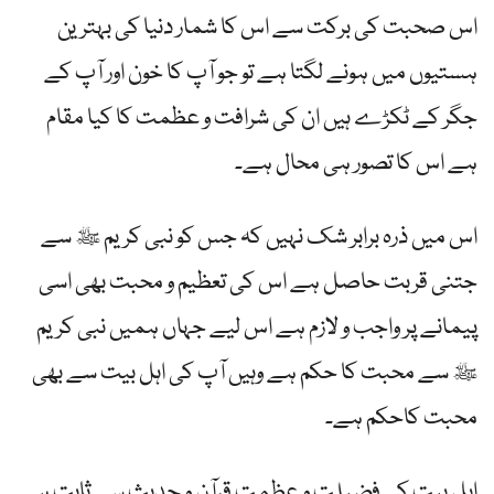
اس صحبت کی برکت سے اس کا شمار دنیا کی بہترین
ہستیوں میں ہونے لگتا ہے تو جو آپ کا خون اور آپ کے
جگر کے ٹکڑے ہیں ان کی شرافت و عظمت کا کیا مقام
ہے اس کا تصور ہی محال ہے۔
اس میں ذرہ برابر شک نہیں کہ جس کو نبی کریم ﷺ سے
جتنی قربت حاصل ہے اس کی تعظیم و محبت بھی اسی
پیمانے پر واجب و لازم ہے اس لیے جہاں ہمیں نبی کریم
ﷺ سے محبت کا حکم ہے وہیں آپ کی اہل بیت سے بھی
محبت کاحکم ہے۔
اہل بیت کی فضیلت و عظمت قرآن و حدیث سے ثابت ہے