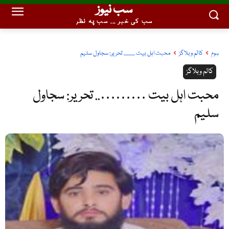
سب نیوز
سب کی خبر ... سب پہ نظر
ہوم
کالم وبلاگز
محبت اہل بیت ........... تحریر: سجاول سلیم
کالم وبلاگز
محبت اہل بیت ……….. تحریر: سجاول
سلیم