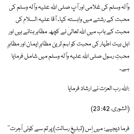
وآلہ وسلم کی غلامی اور آپ صلی اللہ علیہ وآلہ وسلم کی
محبت کے رشتے میں وابستہ کیا۔ آقا علیہ السلام کی
محبت کے باب میں اللہ تعالیٰ نے کچھ مظاہر بنائے ہیں اور
اہل بیت اطہار کی محبت کو اہم ترین مظاہرِ ایمان اور مظاہرِ
محبتِ رسول صلی اللہ علیہ وآلہ وسلم میں شامل فرمایا
ہے۔
اللہ رب العزت نے ارشاد فرمایا:
(الشوری، 42: 23)
’’فرما دیجیے: میں اِس (تبلیغِ رسالت) پر تم سے کوئی اُجرت