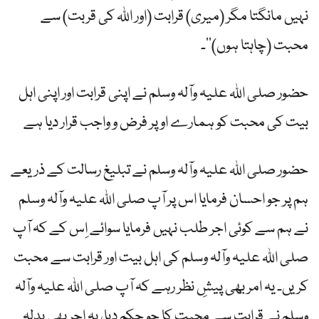
نہیں مانگتا مگر (میری) قرابت (اور اﷲ کی قربت) سے
محبت (چاہتا ہوں)‘‘۔
حضور صلی اللہ علیہ وآلہ وسلم نے اپنی قرابت اور اپنی اہل
بیت کی محبت کو ہمارے اوپر فرض و واجب قرار دیا ہے
حضور صلی اللہ علیہ وآلہ وسلم نے تبلیغ رسالت کے ذریعے
ہم پر جو احسان فرمایا اس پر آپ صلی اللہ علیہ وآلہ وسلم
نے ہم سے کوئی اجر طلب نہیں فرمایا سوائے اِس کے کہ آپ
صلی اللہ علیہ وآلہ وسلم کی اہل بیت اور قرابت سے محبت
کریں۔ یہ امر بھی پیشِ نظر رہے کہ آپ صلی اللہ علیہ وآلہ
وسلم نے قرابت سے محبت کا جو حکم دیا، یہ اجر بھی بدلہ