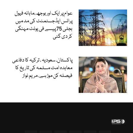
عوام پر ایک اور بوجھ،ماہانہ فیول
پرائس ایڈجسٹمنٹ کی مد میں
بجلی 75 پیسے فی یونٹ مہنگی
کر دی گئی
پاکستان، سعودیہ ، ترکیہ کا دفاعی
معاہدہ امت مسلمہ کی تاریخ کا
فیصلہ کن موڑ ہے، مریم نواز