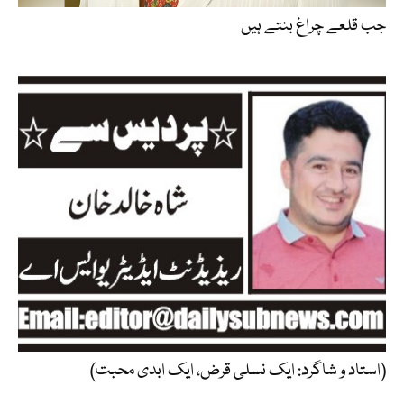
جب قلعے چراغ بنتے ہیں
(استاد و شاگرد: ایک نسلی قرض، ایک ابدی محبت)