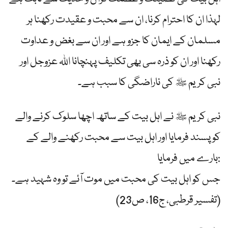
لہذا ان کا احترام کرنا، ان سے محبت و عقیدت رکھنا ہر
مسلمان کے ایمان کا جزو ہے اور ان سے بغض و عداوت
رکھنا اور ان کو ذرہ سی بھی تکلیف پہنچانا اللہ عزوجل اور
نبی کریم ﷺ کی ناراضگی کا سبب ہے۔
نبی کریم ﷺ نے اہل بیت کے ساتھ اچھا سلوک کرنے والے
کو پسند فرمایا اور اہل بیت سے محبت رکھنے والے کے
بارے میں فرمایا:
جس کو اہل بیت کی محبت میں موت آئے تو وہ شہید ہے۔
(تفسیر قرطبی، ج16، ص23)