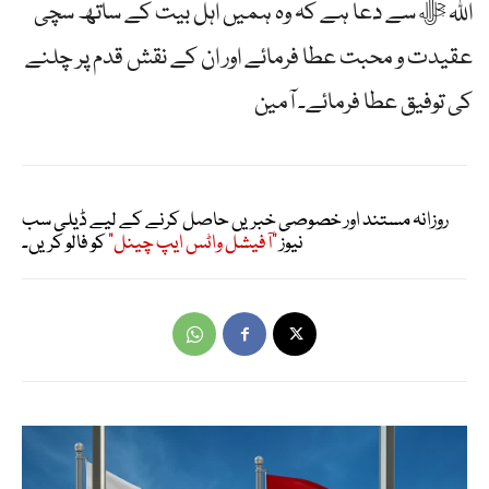
اللہ ﷻ سے دعا ہے کہ وہ ہمیں اہل بیت کے ساتھ سچی
عقیدت و محبت عطا فرمائے اور ان کے نقش قدم پر چلنے
کی توفیق عطا فرمائے۔ آمین
روزانہ مستند اور خصوصی خبریں حاصل کرنے کے لیے ڈیلی سب
نیوز
"آفیشل واٹس ایپ چینل"
کو فالو کریں۔