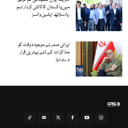
میں پاکستان کا ثالثی کردار اہم
رہا:ساؤتھ ایشین وائسز
ایرانی صدر نے موجودہ وقت کو
مذاکرات کے لئے بہترین قرار
دے دیا