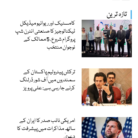
تازہ ترین
کامسٹیک اور ریوائیو میڈیکل
ٹیکنالوجیز کا صنعتی انٹرن شپ
پروگرام شروع، 5 ممالک کے
نوجوان منتخب
ترکش پیٹرولیم پاکستان کے
سمندروں میں آف شور ڈرلنگ
کرنے جا رہی ہے: علی پرویز
امریکی نائب صدر کا ایران کے
ساتھ مذاکرات میں پیشرفت کا
دعویٰ