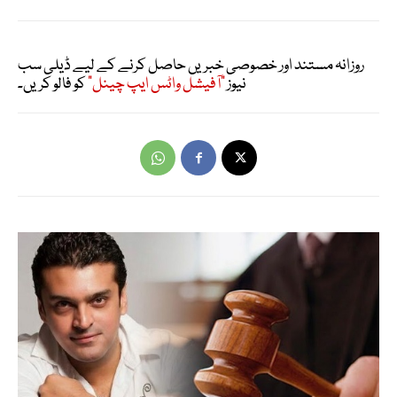
روزانہ مستند اور خصوصی خبریں حاصل کرنے کے لیے ڈیلی سب
نیوز
"آفیشل واٹس ایپ چینل"
کو فالو کریں۔