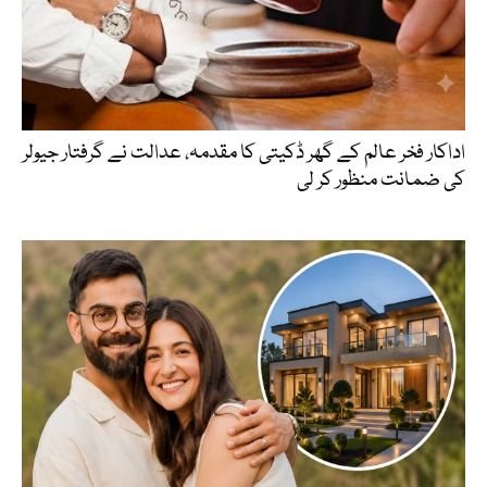
اداکار فخر عالم کے گھر ڈکیتی کا مقدمہ، عدالت نے گرفتار جیولر
کی ضمانت منظور کر لی