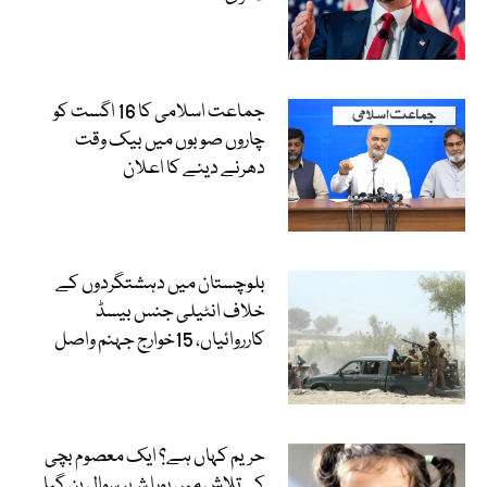
جماعت اسلامی کا 16 اگست کو
چاروں صوبوں میں بیک وقت
دھرنے دینے کا اعلان
بلوچستان میں دہشتگردوں کے
خلاف انٹیلی جنس بیسڈ
کارروائیاں، 15خوارج جہنم واصل
حریم کہاں ہے؟ ایک معصوم بچی
کی تلاش میں پورا شہر سوال بن گیا