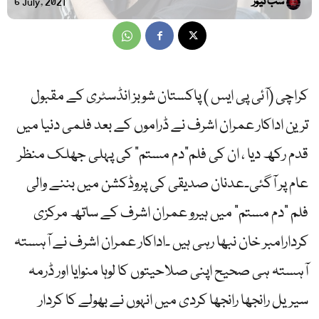
سب نیوز
6 July, 2021
کراچی (آئی پی ایس ) پاکستان شوبز انڈسٹری کے مقبول
ترین اداکار عمران اشرف نے ڈراموں کے بعد فلمی دنیا میں
قدم رکھ دیا ، ان کی فلم”دم مستم” کی پہلی جھلک منظر
عام پر آگئی۔عدنان صدیقی کی پروڈکشن میں بننے والی
فلم ”دم مستم” میں ہیرو عمران اشرف کے ساتھ مرکزی
کردارامبر خان نبھا رہی ہیں ۔اداکار عمران اشرف نے آہستہ
آہستہ ہی صحیح اپنی صلاحیتوں کا لوہا منوایا اور ڈرمہ
سیریل رانجھا رانجھا کردی میں انہوں نے بھولے کا کردار