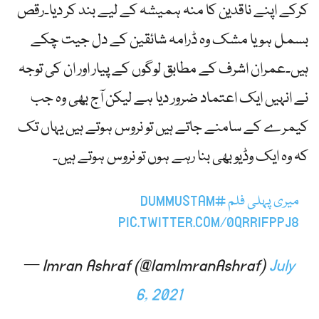
کرکے اپنے ناقدین کا منہ ہمیشہ کے لیے بند کر دیا۔رقص
بسمل ہو یا مشک وہ ڈرامہ شائقین کے دل جیت چکے
ہیں۔عمران اشرف کے مطابق لوگوں کے پیار اور ان کی توجہ
نے انہیں ایک اعتماد ضرور دیا ہے لیکن آج بھی وہ جب
کیمرے کے سامنے جاتے ہیں تو نروس ہوتے ہیں یہاں تک
کہ وہ ایک وڈیو بھی بنا رہے ہوں تو نروس ہوتے ہیں۔
میری پہلی فلم
#DUMMUSTAM
PIC.TWITTER.COM/0QRRIFPPJ8
— Imran Ashraf (@IamImranAshraf)
July
6, 2021