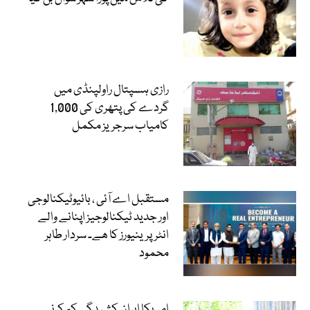
رازی ہسپتال راولپنڈی میں
گردے کی پتھری کی 1,000
کامیاب سرجریز مکمل
مستقبل اے آئی ، بائیوٹیکنالوجی
اور جدید ٹیکنالوجیز اپنانے والے
انٹرپرینیورز کا ھے۔ سردار طاہر
محمود
امریکا ایران کشیدگی کم کرنے