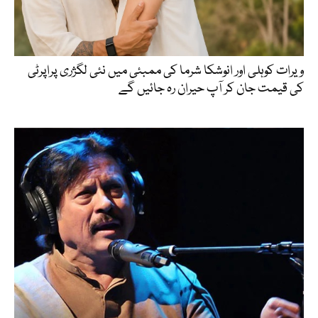
ویرات کوہلی اور انوشکا شرما کی ممبئی میں نئی لگژری پراپرٹی
کی قیمت جان کر آپ حیران رہ جائیں گے