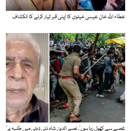
عطاء اللّٰہ خان عیسیٰ خیلوی کا اپنی قبر تیار کرنے کا انکشاف
’غصے سے کھول رہا ہوں‘، نصیر الدین شاہ نئی دہلی میں طلبہ پر