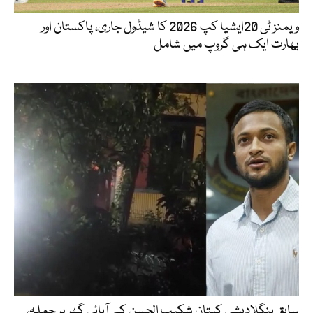
ویمنز ٹی 20ایشیا کپ 2026 کا شیڈول جاری، پاکستان اور
بھارت ایک ہی گروپ میں شامل
سابق بنگلادیشی کپتان شکیب الحسن کے آبائی گھر پر حملہ،