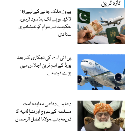
تازہ ترین
بیرون ملک جانے کے لیے 10
لاکھ روپے تک بلا سود قرض،
حکومت نے عوام کو خوشخبری
سنا دی
پی آئی اے کی نجکاری کے بعد
بورڈ کے اہم ترین اجلاس میں
بڑے فیصلے
دعا ہے دفاعی معاہدہ امت
مسلمہ کے عروج اور نشاِ ثانیہ کا
ذریعہ بنے: مولانا فضل الرحمان