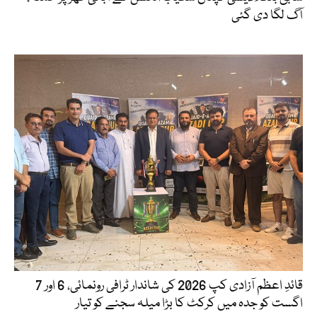
آگ لگا دی گئی
قائدِ اعظم آزادی کپ 2026 کی شاندار ٹرافی رونمائی، 6 اور 7
اگست کو جدہ میں کرکٹ کا بڑا میلہ سجنے کو تیار