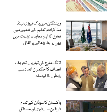
ویلنگٹن میں پاک نیوزی لینڈ
مذاکرات، تعلیم کے شعبے میں
تعاون کا اہم معاہدہ، زراعت میں
بھی روابط بڑھانے پر اتفاق
لانگ مارچ کی تیاریاں،تحریک
انصاف کا حکمران اتحاد سے
رابطوں کا فیصلہ
پاکستان کا سوڈان کے تمام
فریقین سے فوری اور مستقل