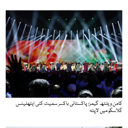
کامن ویلتھ گیمز: پاکستانی باکسر سمیت کئی ایتھلیٹس
گلاسگو میں لاپتہ