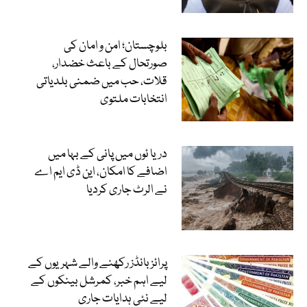
بلوچستان؛ امن و امان کی
صورتحال کے باعث خضدار،
قلات، حب میں ضمنی بلدیاتی
انتخابات ملتوی
دریا ئوں میں پانی کے بہا میں
اضافے کا امکان، این ڈی ایم اے
نے الرٹ جاری کردیا
پرائز بانڈز رکھنے والے شہریوں کے
لیے اہم خبر، کمرشل بینکوں کے
لیے نئی ہدایات جاری