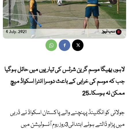
سب نیوز
4 July, 2021
لاہور، بھیگا موسم گرین شرٹس کی تیاریوں میں حائل ہوگیا
جب کہ موسم کی خرابی کے باعث دوسرا انٹرا اسکواڈ میچ
ممکن نہ ہوسکا۔25
جولائی کو انگلینڈ پہنچنے والے پاکستان اسکواڈ نے ڈربی
میں پڑاو ڈالتے ہوئے ابتدائی3روز روم آئسولیشن میں