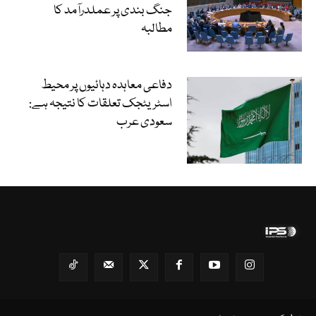
جنگ بندی پر عملدرآمد کا
مطالبہ
دفاعی معاہدہ دہائیوں پر محیط
اسٹریٹجک تعلقات کا نتیجہ ہے:
سعودی عرب