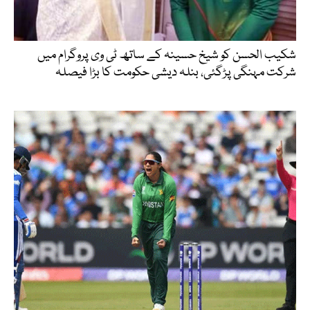
شکیب الحسن کو شیخ حسینہ کے ساتھ ٹی وی پروگرام میں
شرکت مہنگی پڑگئی، بنلہ دیشی حکومت کا بڑا فیصلہ