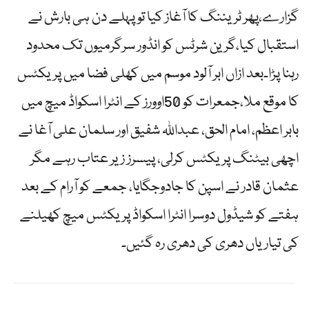
گزارے،پھر ٹریننگ کا آغاز کیا تو پہلے دن ہی بارش نے
استقبال کیا،گرین شرٹس کو انڈور سرگرمیوں تک محدود
رہنا پڑا۔بعد ازاں ابر آلود موسم میں کھلی فضا میں پریکٹس
کا موقع ملا،جمعرات کو 50اوورز کے انٹرا اسکواڈ میچ میں
بابر اعظم، امام الحق، عبداللہ شفیق اور سلمان علی آغا نے
اچھی بیٹنگ پریکٹس کرلی، پیسرز زیر عتاب رہے مگر
عثمان قادر نے اسپن کا جادوجگایا، جمعے کو آرام کے بعد
ہفتے کو شیڈول دوسرا انٹرا اسکواڈ پریکٹس میچ کھیلنے
کی تیاریاں دھری کی دھری رہ گئیں۔