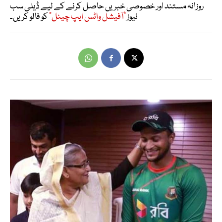
روزانہ مستند اور خصوصی خبریں حاصل کرنے کے لیے ڈیلی سب
نیوز
"آفیشل واٹس ایپ چینل"
کو فالو کریں۔